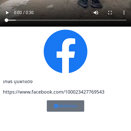
เกษร บุบผาแดง
https://www.facebook.com/100023427769543
ส่งข้อความ