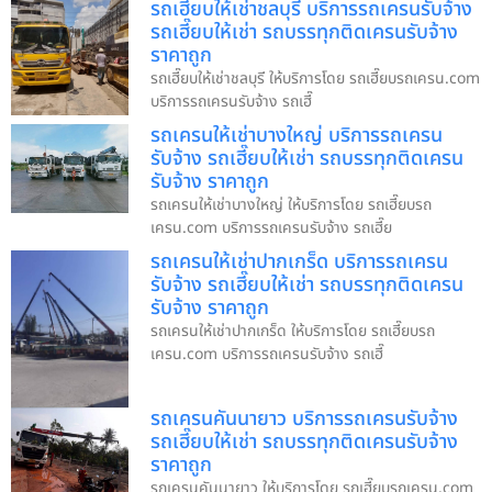
รถเฮี๊ยบให้เช่าชลบุรี บริการรถเครนรับจ้าง
รถเฮี๊ยบให้เช่า รถบรรทุกติดเครนรับจ้าง
ราคาถูก
รถเฮี๊ยบให้เช่าชลบุรี ให้บริการโดย รถเฮี๊ยบรถเครน.com
บริการรถเครนรับจ้าง รถเฮี๊
รถเครนให้เช่าบางใหญ่ บริการรถเครน
รับจ้าง รถเฮี๊ยบให้เช่า รถบรรทุกติดเครน
รับจ้าง ราคาถูก
รถเครนให้เช่าบางใหญ่ ให้บริการโดย รถเฮี๊ยบรถ
เครน.com บริการรถเครนรับจ้าง รถเฮี๊ย
รถเครนให้เช่าปากเกร็ด บริการรถเครน
รับจ้าง รถเฮี๊ยบให้เช่า รถบรรทุกติดเครน
รับจ้าง ราคาถูก
รถเครนให้เช่าปากเกร็ด ให้บริการโดย รถเฮี๊ยบรถ
เครน.com บริการรถเครนรับจ้าง รถเฮี๊
รถเครนคันนายาว บริการรถเครนรับจ้าง
รถเฮี๊ยบให้เช่า รถบรรทุกติดเครนรับจ้าง
ราคาถูก
รถเครนคันนายาว ให้บริการโดย รถเฮี๊ยบรถเครน.com