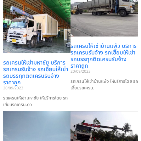
รถเครนให้เช่าบ้านแพ้ว บริการ
รถเครนรับจ้าง รถเฮี๊ยบให้เช่า
รถบรรทุกติดเครนรับจ้าง
รถเครนให้เช่ามหาชัย บริการ
ราคาถูก
รถเครนรับจ้าง รถเฮี๊ยบให้เช่า
20/09/2023
รถบรรทุกติดเครนรับจ้าง
รถเครนให้เช่าบ้านแพ้ว ให้บริการโดย รถ
ราคาถูก
เฮี๊ยบรถเครน.
20/09/2023
รถเครนให้เช่ามหาชัย ให้บริการโดย รถ
เฮี๊ยบรถเครน.co