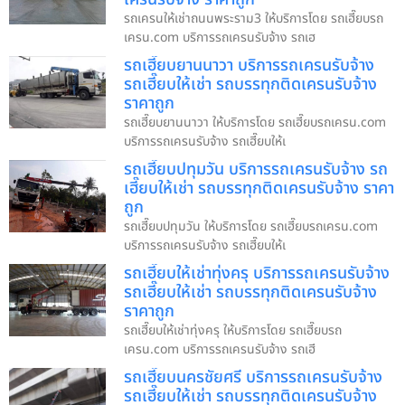
รถเครนให้เช่าถนนพระราม3 ให้บริการโดย รถเฮี๊ยบรถ
เครน.com บริการรถเครนรับจ้าง รถเฮ
รถเฮี๊ยบยานนาวา บริการรถเครนรับจ้าง
รถเฮี๊ยบให้เช่า รถบรรทุกติดเครนรับจ้าง
ราคาถูก
รถเฮี๊ยบยานนาวา ให้บริการโดย รถเฮี๊ยบรถเครน.com
บริการรถเครนรับจ้าง รถเฮี๊ยบให้เ
รถเฮี๊ยบปทุมวัน บริการรถเครนรับจ้าง รถ
เฮี๊ยบให้เช่า รถบรรทุกติดเครนรับจ้าง ราคา
ถูก
รถเฮี๊ยบปทุมวัน ให้บริการโดย รถเฮี๊ยบรถเครน.com
บริการรถเครนรับจ้าง รถเฮี๊ยบให้เ
รถเฮี๊ยบให้เช่าทุ่งครุ บริการรถเครนรับจ้าง
รถเฮี๊ยบให้เช่า รถบรรทุกติดเครนรับจ้าง
ราคาถูก
รถเฮี๊ยบให้เช่าทุ่งครุ ให้บริการโดย รถเฮี๊ยบรถ
เครน.com บริการรถเครนรับจ้าง รถเฮี
รถเฮี๊ยบนครชัยศรี บริการรถเครนรับจ้าง
รถเฮี๊ยบให้เช่า รถบรรทุกติดเครนรับจ้าง