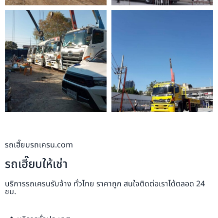
รถเฮี๊ยบรถเครน.com
รถเฮี๊ยบให้เช่า
บริการรถเครนรับจ้าง ทั่วไทย ราคาถูก สนใจติดต่อเราได้ตลอด 24
ชม.