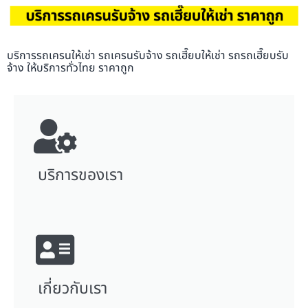
บริการรถเครนให้เช่า รถเครนรับจ้าง รถเฮี๊ยบให้เช่า รถรถเฮี๊ยบรับ
จ้าง ให้บริการทั่วไทย ราคาถูก
บริการของเรา
เกี่ยวกับเรา