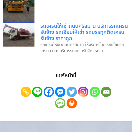
รถเครนให้เช่าถนนศรีสมาน บริการรถเครน
รับจ้าง รถเฮี๊ยบให้เช่า รถบรรทุกติดเครน
รับจ้าง ราคาถูก
รถเครนให้เช่าถนนศรีสมาน ให้บริการโดย รถเฮี๊ยบรถ
เครน.com บริการรถเครนรับจ้าง รถเฮ
แชร์หน้านี้