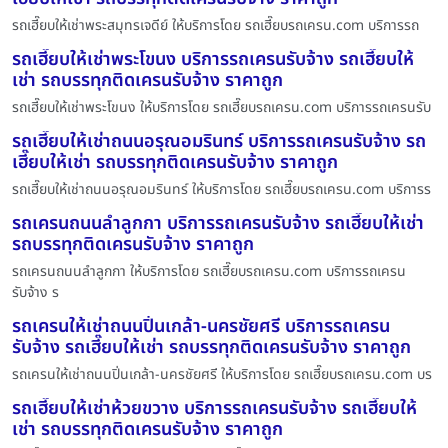
รถเฮี๊ยบให้เช่าพระสมุทรเจดีย์ ให้บริการโดย รถเฮี๊ยบรถเครน.com บริการรถ
รถเฮี๊ยบให้เช่าพระโขนง บริการรถเครนรับจ้าง รถเฮี๊ยบให้
เช่า รถบรรทุกติดเครนรับจ้าง ราคาถูก
รถเฮี๊ยบให้เช่าพระโขนง ให้บริการโดย รถเฮี๊ยบรถเครน.com บริการรถเครนรับ
รถเฮี๊ยบให้เช่าถนนอรุณอมรินทร์ บริการรถเครนรับจ้าง รถ
เฮี๊ยบให้เช่า รถบรรทุกติดเครนรับจ้าง ราคาถูก
รถเฮี๊ยบให้เช่าถนนอรุณอมรินทร์ ให้บริการโดย รถเฮี๊ยบรถเครน.com บริการร
รถเครนถนนลำลูกกา บริการรถเครนรับจ้าง รถเฮี๊ยบให้เช่า
รถบรรทุกติดเครนรับจ้าง ราคาถูก
รถเครนถนนลำลูกกา ให้บริการโดย รถเฮี๊ยบรถเครน.com บริการรถเครน
รับจ้าง ร
รถเครนให้เช่าถนนปิ่นเกล้า-นครชัยศรี บริการรถเครน
รับจ้าง รถเฮี๊ยบให้เช่า รถบรรทุกติดเครนรับจ้าง ราคาถูก
รถเครนให้เช่าถนนปิ่นเกล้า-นครชัยศรี ให้บริการโดย รถเฮี๊ยบรถเครน.com บร
รถเฮี๊ยบให้เช่าห้วยขวาง บริการรถเครนรับจ้าง รถเฮี๊ยบให้
เช่า รถบรรทุกติดเครนรับจ้าง ราคาถูก