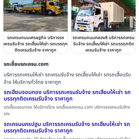
รถเครนถนนเศรษฐกิจ บริการรถ
รถเครนถนนคลอง8 บริการรถเครน
เครนรับจ้าง รถเฮี๊ยบให้เช่า รถบรรทุก
รับจ้าง รถเฮี๊ยบให้เช่า รถบรรทุกติด
ติดเครนรับจ้าง ราคาถูก
เครนรับจ้าง ราคาถูก
รถเฮี๊ยบรถเครน.com
บริการรถเครนให้เช่า รถเครนรับจ้าง รถเฮี๊ยบให้เช่า รถรถเฮี๊ยบรับ
จ้าง ให้บริการทั่วไทย ราคาถูก
รถเฮี๊ยบจอมทอง บริการรถเครนรับจ้าง รถเฮี๊ยบให้เช่า รถ
บรรทุกติดเครนรับจ้าง ราคาถูก
รถเฮี๊ยบจอมทอง ให้บริการโดย รถเฮี๊ยบรถเครน.com บริการรถเครนรับจ้าง
รถเ
รถเครนนครปฐม บริการรถเครนรับจ้าง รถเฮี๊ยบให้เช่า รถ
บรรทุกติดเครนรับจ้าง ราคาถูก