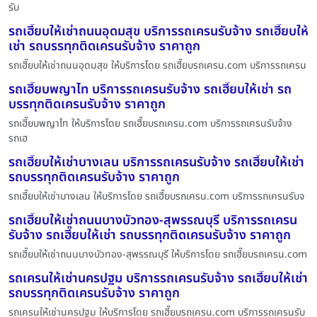
รับ
รถเฮี๊ยบให้เช่าถนนอุดมสุข บริการรถเครนรับจ้าง รถเฮี๊ยบให้
เช่า รถบรรทุกติดเครนรับจ้าง ราคาถูก
รถเฮี๊ยบให้เช่าถนนอุดมสุข ให้บริการโดย รถเฮี๊ยบรถเครน.com บริการรถเครน
รถเฮี๊ยบพญาไท บริการรถเครนรับจ้าง รถเฮี๊ยบให้เช่า รถ
บรรทุกติดเครนรับจ้าง ราคาถูก
รถเฮี๊ยบพญาไท ให้บริการโดย รถเฮี๊ยบรถเครน.com บริการรถเครนรับจ้าง
รถเฮ
รถเฮี๊ยบให้เช่าบางเลน บริการรถเครนรับจ้าง รถเฮี๊ยบให้เช่า
รถบรรทุกติดเครนรับจ้าง ราคาถูก
รถเฮี๊ยบให้เช่าบางเลน ให้บริการโดย รถเฮี๊ยบรถเครน.com บริการรถเครนรับจ
รถเฮี๊ยบให้เช่าถนนบางบัวทอง-สุพรรณบุรี บริการรถเครน
รับจ้าง รถเฮี๊ยบให้เช่า รถบรรทุกติดเครนรับจ้าง ราคาถูก
รถเฮี๊ยบให้เช่าถนนบางบัวทอง-สุพรรณบุรี ให้บริการโดย รถเฮี๊ยบรถเครน.com
รถเครนให้เช่านครปฐม บริการรถเครนรับจ้าง รถเฮี๊ยบให้เช่า
รถบรรทุกติดเครนรับจ้าง ราคาถูก
รถเครนให้เช่านครปฐม ให้บริการโดย รถเฮี๊ยบรถเครน.com บริการรถเครนรับ