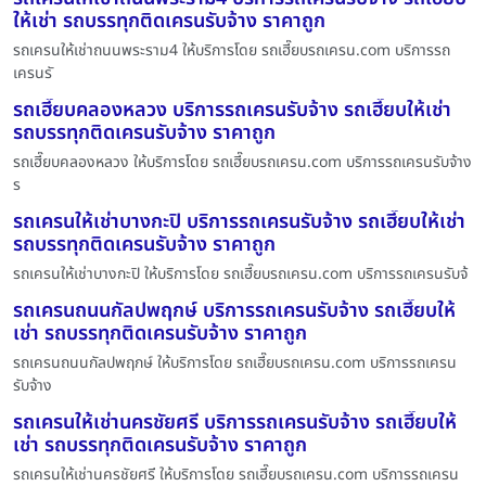
ให้เช่า รถบรรทุกติดเครนรับจ้าง ราคาถูก
รถเครนให้เช่าถนนพระราม4 ให้บริการโดย รถเฮี๊ยบรถเครน.com บริการรถ
เครนรั
รถเฮี๊ยบคลองหลวง บริการรถเครนรับจ้าง รถเฮี๊ยบให้เช่า
รถบรรทุกติดเครนรับจ้าง ราคาถูก
รถเฮี๊ยบคลองหลวง ให้บริการโดย รถเฮี๊ยบรถเครน.com บริการรถเครนรับจ้าง
ร
รถเครนให้เช่าบางกะปิ บริการรถเครนรับจ้าง รถเฮี๊ยบให้เช่า
รถบรรทุกติดเครนรับจ้าง ราคาถูก
รถเครนให้เช่าบางกะปิ ให้บริการโดย รถเฮี๊ยบรถเครน.com บริการรถเครนรับจ้
รถเครนถนนกัลปพฤกษ์ บริการรถเครนรับจ้าง รถเฮี๊ยบให้
เช่า รถบรรทุกติดเครนรับจ้าง ราคาถูก
รถเครนถนนกัลปพฤกษ์ ให้บริการโดย รถเฮี๊ยบรถเครน.com บริการรถเครน
รับจ้าง
รถเครนให้เช่านครชัยศรี บริการรถเครนรับจ้าง รถเฮี๊ยบให้
เช่า รถบรรทุกติดเครนรับจ้าง ราคาถูก
รถเครนให้เช่านครชัยศรี ให้บริการโดย รถเฮี๊ยบรถเครน.com บริการรถเครน