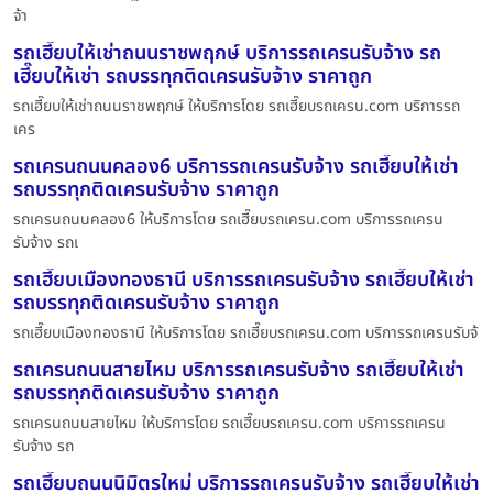
จ้า
รถเฮี๊ยบให้เช่าถนนราชพฤกษ์ บริการรถเครนรับจ้าง รถ
เฮี๊ยบให้เช่า รถบรรทุกติดเครนรับจ้าง ราคาถูก
รถเฮี๊ยบให้เช่าถนนราชพฤกษ์ ให้บริการโดย รถเฮี๊ยบรถเครน.com บริการรถ
เคร
รถเครนถนนคลอง6 บริการรถเครนรับจ้าง รถเฮี๊ยบให้เช่า
รถบรรทุกติดเครนรับจ้าง ราคาถูก
รถเครนถนนคลอง6 ให้บริการโดย รถเฮี๊ยบรถเครน.com บริการรถเครน
รับจ้าง รถเ
รถเฮี๊ยบเมืองทองธานี บริการรถเครนรับจ้าง รถเฮี๊ยบให้เช่า
รถบรรทุกติดเครนรับจ้าง ราคาถูก
รถเฮี๊ยบเมืองทองธานี ให้บริการโดย รถเฮี๊ยบรถเครน.com บริการรถเครนรับจ้
รถเครนถนนสายไหม บริการรถเครนรับจ้าง รถเฮี๊ยบให้เช่า
รถบรรทุกติดเครนรับจ้าง ราคาถูก
รถเครนถนนสายไหม ให้บริการโดย รถเฮี๊ยบรถเครน.com บริการรถเครน
รับจ้าง รถ
รถเฮี๊ยบถนนนิมิตรใหม่ บริการรถเครนรับจ้าง รถเฮี๊ยบให้เช่า