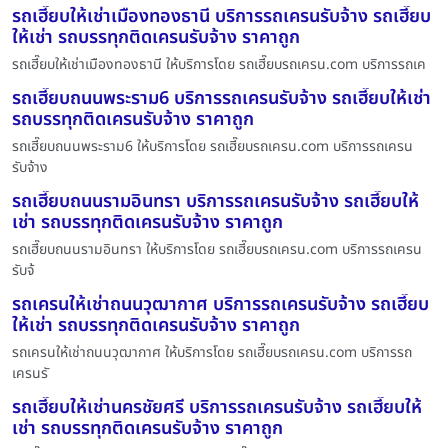
รถเฮี๊ยบให้เช่าเมืองทองธานี บริการรถเครนรับจ้าง รถเฮี๊ยบ
ให้เช่า รถบรรทุกติดเครนรับจ้าง ราคาถูก
รถเฮี๊ยบให้เช่าเมืองทองธานี ให้บริการโดย รถเฮี๊ยบรถเครน.com บริการรถเค
รถเฮี๊ยบถนนพระราม6 บริการรถเครนรับจ้าง รถเฮี๊ยบให้เช่า
รถบรรทุกติดเครนรับจ้าง ราคาถูก
รถเฮี๊ยบถนนพระราม6 ให้บริการโดย รถเฮี๊ยบรถเครน.com บริการรถเครน
รับจ้าง
รถเฮี๊ยบถนนรามอินทรา บริการรถเครนรับจ้าง รถเฮี๊ยบให้
เช่า รถบรรทุกติดเครนรับจ้าง ราคาถูก
รถเฮี๊ยบถนนรามอินทรา ให้บริการโดย รถเฮี๊ยบรถเครน.com บริการรถเครน
รับจ้
รถเครนให้เช่าถนนวุฒากาศ บริการรถเครนรับจ้าง รถเฮี๊ยบ
ให้เช่า รถบรรทุกติดเครนรับจ้าง ราคาถูก
รถเครนให้เช่าถนนวุฒากาศ ให้บริการโดย รถเฮี๊ยบรถเครน.com บริการรถ
เครนรั
รถเฮี๊ยบให้เช่านครชัยศรี บริการรถเครนรับจ้าง รถเฮี๊ยบให้
เช่า รถบรรทุกติดเครนรับจ้าง ราคาถูก