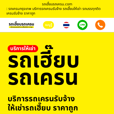
รถเฮี๊ยบรถเครน.com
: รถเครนกรุงเทพ บริการรถเครนรับจ้าง รถเฮี๊ยบให้เช่า รถบรรทุกติด
เครนรับจ้าง ราคาถูก
เมนู
รถเฮี๊ยบ
บริการให้เช่า
รถเครน
บริการรถเครนรับจ้าง
ให้เช่ารถเฮี๊ยบ ราคาถูก