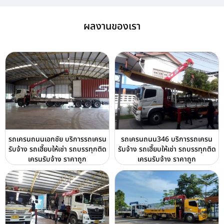
ผลงานของเรา
รถเครนถนนเอกชัย บริการรถเครน
รถเครนถนน346 บริการรถเครน
รับจ้าง รถเฮี๊ยบให้เช่า รถบรรทุกติด
รับจ้าง รถเฮี๊ยบให้เช่า รถบรรทุกติด
เครนรับจ้าง ราคาถูก
เครนรับจ้าง ราคาถูก