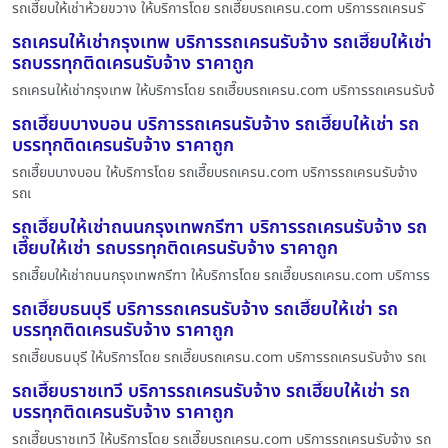
รถเฮี๊ยบให้เช่าห้วยขวาง ให้บริการโดย รถเฮี๊ยบรถเครน.com บริการรถเครนรั
รถเครนให้เช่ากรุงเทพ บริการรถเครนรับจ้าง รถเฮี๊ยบให้เช่า
รถบรรทุกติดเครนรับจ้าง ราคาถูก
รถเครนให้เช่ากรุงเทพ ให้บริการโดย รถเฮี๊ยบรถเครน.com บริการรถเครนรับจ้
รถเฮี๊ยบบางบอน บริการรถเครนรับจ้าง รถเฮี๊ยบให้เช่า รถ
บรรทุกติดเครนรับจ้าง ราคาถูก
รถเฮี๊ยบบางบอน ให้บริการโดย รถเฮี๊ยบรถเครน.com บริการรถเครนรับจ้าง
รถเ
รถเฮี๊ยบให้เช่าถนนกรุงเทพกรีฑา บริการรถเครนรับจ้าง รถ
เฮี๊ยบให้เช่า รถบรรทุกติดเครนรับจ้าง ราคาถูก
รถเฮี๊ยบให้เช่าถนนกรุงเทพกรีฑา ให้บริการโดย รถเฮี๊ยบรถเครน.com บริการร
รถเฮี๊ยบธนบุรี บริการรถเครนรับจ้าง รถเฮี๊ยบให้เช่า รถ
บรรทุกติดเครนรับจ้าง ราคาถูก
รถเฮี๊ยบธนบุรี ให้บริการโดย รถเฮี๊ยบรถเครน.com บริการรถเครนรับจ้าง รถเ
รถเฮี๊ยบราชเทวี บริการรถเครนรับจ้าง รถเฮี๊ยบให้เช่า รถ
บรรทุกติดเครนรับจ้าง ราคาถูก
รถเฮี๊ยบราชเทวี ให้บริการโดย รถเฮี๊ยบรถเครน.com บริการรถเครนรับจ้าง รถ