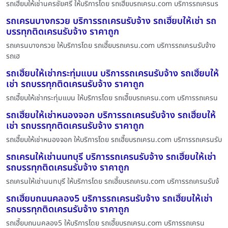
รถเฮี๊ยบให้เช่านครชัยศรี ให้บริการโดย รถเฮี๊ยบรถเครน.com บริการรถเครนร
รถเครนบางกรวย บริการรถเครนรับจ้าง รถเฮี๊ยบให้เช่า รถ
บรรทุกติดเครนรับจ้าง ราคาถูก
รถเครนบางกรวย ให้บริการโดย รถเฮี๊ยบรถเครน.com บริการรถเครนรับจ้าง
รถเฮ
รถเฮี๊ยบให้เช่ากระทุ่มแบน บริการรถเครนรับจ้าง รถเฮี๊ยบให้
เช่า รถบรรทุกติดเครนรับจ้าง ราคาถูก
รถเฮี๊ยบให้เช่ากระทุ่มแบน ให้บริการโดย รถเฮี๊ยบรถเครน.com บริการรถเครน
รถเฮี๊ยบให้เช่าหนองจอก บริการรถเครนรับจ้าง รถเฮี๊ยบให้
เช่า รถบรรทุกติดเครนรับจ้าง ราคาถูก
รถเฮี๊ยบให้เช่าหนองจอก ให้บริการโดย รถเฮี๊ยบรถเครน.com บริการรถเครนรับ
รถเครนให้เช่านนทบุรี บริการรถเครนรับจ้าง รถเฮี๊ยบให้เช่า
รถบรรทุกติดเครนรับจ้าง ราคาถูก
รถเครนให้เช่านนทบุรี ให้บริการโดย รถเฮี๊ยบรถเครน.com บริการรถเครนรับจ้
รถเฮี๊ยบถนนคลอง5 บริการรถเครนรับจ้าง รถเฮี๊ยบให้เช่า
รถบรรทุกติดเครนรับจ้าง ราคาถูก
รถเฮี๊ยบถนนคลอง5 ให้บริการโดย รถเฮี๊ยบรถเครน.com บริการรถเครน