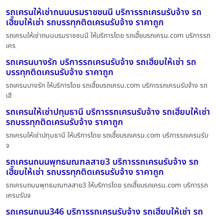
รถเครนให้เช่าถนนบรมราชชนนี บริการรถเครนรับจ้าง รถ
เฮี๊ยบให้เช่า รถบรรทุกติดเครนรับจ้าง ราคาถูก
รถเครนให้เช่าถนนบรมราชชนนี ให้บริการโดย รถเฮี๊ยบรถเครน.com บริการรถ
เคร
รถเครนบางรัก บริการรถเครนรับจ้าง รถเฮี๊ยบให้เช่า รถ
บรรทุกติดเครนรับจ้าง ราคาถูก
รถเครนบางรัก ให้บริการโดย รถเฮี๊ยบรถเครน.com บริการรถเครนรับจ้าง รถ
เฮี
รถเครนให้เช่าปทุมธานี บริการรถเครนรับจ้าง รถเฮี๊ยบให้เช่า
รถบรรทุกติดเครนรับจ้าง ราคาถูก
รถเครนให้เช่าปทุมธานี ให้บริการโดย รถเฮี๊ยบรถเครน.com บริการรถเครนรับ
จ
รถเครนถนนพุทธมณฑลสาย3 บริการรถเครนรับจ้าง รถ
เฮี๊ยบให้เช่า รถบรรทุกติดเครนรับจ้าง ราคาถูก
รถเครนถนนพุทธมณฑลสาย3 ให้บริการโดย รถเฮี๊ยบรถเครน.com บริการรถ
เครนรับจ
รถเครนถนน346 บริการรถเครนรับจ้าง รถเฮี๊ยบให้เช่า รถ