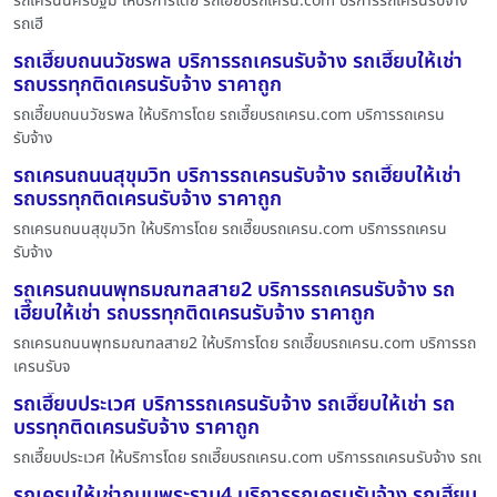
รถเครนนครปฐม ให้บริการโดย รถเฮี๊ยบรถเครน.com บริการรถเครนรับจ้าง
รถเฮี
รถเฮี๊ยบถนนวัชรพล บริการรถเครนรับจ้าง รถเฮี๊ยบให้เช่า
รถบรรทุกติดเครนรับจ้าง ราคาถูก
รถเฮี๊ยบถนนวัชรพล ให้บริการโดย รถเฮี๊ยบรถเครน.com บริการรถเครน
รับจ้าง
รถเครนถนนสุขุมวิท บริการรถเครนรับจ้าง รถเฮี๊ยบให้เช่า
รถบรรทุกติดเครนรับจ้าง ราคาถูก
รถเครนถนนสุขุมวิท ให้บริการโดย รถเฮี๊ยบรถเครน.com บริการรถเครน
รับจ้าง
รถเครนถนนพุทธมณฑลสาย2 บริการรถเครนรับจ้าง รถ
เฮี๊ยบให้เช่า รถบรรทุกติดเครนรับจ้าง ราคาถูก
รถเครนถนนพุทธมณฑลสาย2 ให้บริการโดย รถเฮี๊ยบรถเครน.com บริการรถ
เครนรับจ
รถเฮี๊ยบประเวศ บริการรถเครนรับจ้าง รถเฮี๊ยบให้เช่า รถ
บรรทุกติดเครนรับจ้าง ราคาถูก
รถเฮี๊ยบประเวศ ให้บริการโดย รถเฮี๊ยบรถเครน.com บริการรถเครนรับจ้าง รถเ
รถเครนให้เช่าถนนพระราม4 บริการรถเครนรับจ้าง รถเฮี๊ยบ