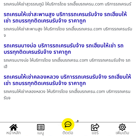
รถเครนให้เช่าสุวรรณภูมิ ให้บริการโดย รถเฮี๊ยบรถเครน.com บริการรถเครนรั
รถเครนให้เช่าสะพานสูง บริการรถเครนรับจ้าง รถเฮี๊ยบให้
เช่า รถบรรทุกติดเครนรับจ้าง ราคาถูก
รถเครนให้เช่าสะพานสูง ให้บริการโดย รถเฮี๊ยบรถเครน.com บริการรถเครนรับ
จ
รถเครนบางบ่อ บริการรถเครนรับจ้าง รถเฮี๊ยบให้เช่า รถ
บรรทุกติดเครนรับจ้าง ราคาถูก
รถเครนบางบ่อ ให้บริการโดย รถเฮี๊ยบรถเครน.com บริการรถเครนรับจ้าง รถ
เฮี
รถเครนให้เช่าคลองหลวง บริการรถเครนรับจ้าง รถเฮี๊ยบให้
เช่า รถบรรทุกติดเครนรับจ้าง ราคาถูก
รถเครนให้เช่าคลองหลวง ให้บริการโดย รถเฮี๊ยบรถเครน.com บริการรถเครน
รับจ
แชร์หน้านี้
หน้าหลัก
เมนู
ติดต่อ
แชร์
เพิ่มเติม