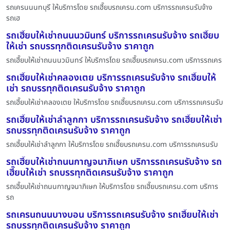
รถเครนนนทบุรี ให้บริการโดย รถเฮี๊ยบรถเครน.com บริการรถเครนรับจ้าง
รถเฮ
รถเฮี๊ยบให้เช่าถนนนวมินทร์ บริการรถเครนรับจ้าง รถเฮี๊ยบ
ให้เช่า รถบรรทุกติดเครนรับจ้าง ราคาถูก
รถเฮี๊ยบให้เช่าถนนนวมินทร์ ให้บริการโดย รถเฮี๊ยบรถเครน.com บริการรถเคร
รถเฮี๊ยบให้เช่าคลองเตย บริการรถเครนรับจ้าง รถเฮี๊ยบให้
เช่า รถบรรทุกติดเครนรับจ้าง ราคาถูก
รถเฮี๊ยบให้เช่าคลองเตย ให้บริการโดย รถเฮี๊ยบรถเครน.com บริการรถเครนรับ
รถเฮี๊ยบให้เช่าลำลูกกา บริการรถเครนรับจ้าง รถเฮี๊ยบให้เช่า
รถบรรทุกติดเครนรับจ้าง ราคาถูก
รถเฮี๊ยบให้เช่าลำลูกกา ให้บริการโดย รถเฮี๊ยบรถเครน.com บริการรถเครนรับ
รถเฮี๊ยบให้เช่าถนนกาญจนาภิเษก บริการรถเครนรับจ้าง รถ
เฮี๊ยบให้เช่า รถบรรทุกติดเครนรับจ้าง ราคาถูก
รถเฮี๊ยบให้เช่าถนนกาญจนาภิเษก ให้บริการโดย รถเฮี๊ยบรถเครน.com บริการ
รถ
รถเครนถนนบางบอน บริการรถเครนรับจ้าง รถเฮี๊ยบให้เช่า
รถบรรทุกติดเครนรับจ้าง ราคาถูก