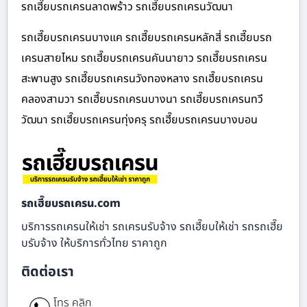
รถเฮี๊ยบรถเครนลาดพร้าว รถเฮี๊ยบรถเครนวัฒนา
รถเฮี๊ยบรถเครนบางแค รถเฮี๊ยบรถเครนหลักสี่ รถเฮี๊ยบรถ
เครนสายไหม รถเฮี๊ยบรถเครนคันนายาว รถเฮี๊ยบรถเครน
สะพานสูง รถเฮี๊ยบรถเครนวังทองหลาง รถเฮี๊ยบรถเครน
คลองสามวา รถเฮี๊ยบรถเครนบางนา รถเฮี๊ยบรถเครนทวี
วัฒนา รถเฮี๊ยบรถเครนทุ่งครุ รถเฮี๊ยบรถเครนบางบอน
รถเฮี๊ยบรถเครน.com
บริการรถเครนให้เช่า รถเครนรับจ้าง รถเฮี๊ยบให้เช่า รถรถเฮี๊ย
บรับจ้าง ให้บริการทั่วไทย ราคาถูก
ติดต่อเรา
โทร คลิก