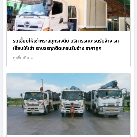
รถเฮี๊ยบให้เช่าพระสมุทรเจดีย์ บริการรถเครนรับจ้าง รถ
เฮี๊ยบให้เช่า รถบรรทุกติดเครนรับจ้าง ราคาถูก
ดูเพิ่มเติม »