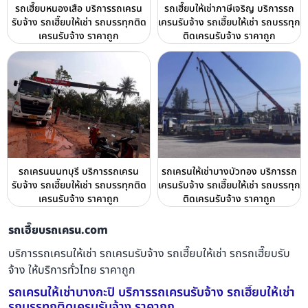
รถเฮี๊ยบหนองเสือ บริการรถเครน
รถเฮี๊ยบให้เช่าภาษีเจริญ บริการรถ
รับจ้าง รถเฮี๊ยบให้เช่า รถบรรทุกติด
เครนรับจ้าง รถเฮี๊ยบให้เช่า รถบรรทุก
เครนรับจ้าง ราคาถูก
ติดเครนรับจ้าง ราคาถูก
รถเครนนนทบุรี บริการรถเครน
รถเครนให้เช่าบางบัวทอง บริการรถ
รับจ้าง รถเฮี๊ยบให้เช่า รถบรรทุกติด
เครนรับจ้าง รถเฮี๊ยบให้เช่า รถบรรทุก
เครนรับจ้าง ราคาถูก
ติดเครนรับจ้าง ราคาถูก
รถเฮี๊ยบรถเครน.com
บริการรถเครนให้เช่า รถเครนรับจ้าง รถเฮี๊ยบให้เช่า รถรถเฮี๊ยบรับ
จ้าง ให้บริการทั่วไทย ราคาถูก
รถเครนให้เช่าบางกะปิ บริการรถเครนรับจ้าง รถเฮี๊ยบให้เช่า
รถบรรทุกติดเครนรับจ้าง ราคาถูก