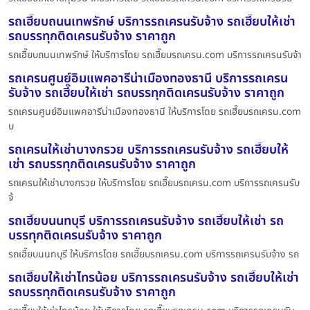
รถเฮี๊ยบถนนเทพรักษ์ บริการรถเครนรับจ้าง รถเฮี๊ยบให้เช่า
รถบรรทุกติดเครนรับจ้าง ราคาถูก
รถเฮี๊ยบถนนเทพรักษ์ ให้บริการโดย รถเฮี๊ยบรถเครน.com บริการรถเครนรับจ้า
รถเครนศูนย์อิมแพคอารีน่าเมืองทองธานี บริการรถเครน
รับจ้าง รถเฮี๊ยบให้เช่า รถบรรทุกติดเครนรับจ้าง ราคาถูก
รถเครนศูนย์อิมแพคอารีน่าเมืองทองธานี ให้บริการโดย รถเฮี๊ยบรถเครน.com
บ
รถเครนให้เช่าบางกรวย บริการรถเครนรับจ้าง รถเฮี๊ยบให้
เช่า รถบรรทุกติดเครนรับจ้าง ราคาถูก
รถเครนให้เช่าบางกรวย ให้บริการโดย รถเฮี๊ยบรถเครน.com บริการรถเครนรับ
จ้
รถเฮี๊ยบนนทบุรี บริการรถเครนรับจ้าง รถเฮี๊ยบให้เช่า รถ
บรรทุกติดเครนรับจ้าง ราคาถูก
รถเฮี๊ยบนนทบุรี ให้บริการโดย รถเฮี๊ยบรถเครน.com บริการรถเครนรับจ้าง รถ
รถเฮี๊ยบให้เช่าไทรน้อย บริการรถเครนรับจ้าง รถเฮี๊ยบให้เช่า
รถบรรทุกติดเครนรับจ้าง ราคาถูก