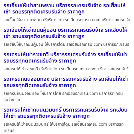
รถเฮี๊ยบให้เช่าสามพราน บริการรถเครนรับจ้าง รถเฮี๊ยบให้
เช่า รถบรรทุกติดเครนรับจ้าง ราคาถูก
รถเฮี๊ยบให้เช่าสามพราน ให้บริการโดย รถเฮี๊ยบรถเครน.com บริการรถเครนรับ
รถเฮี๊ยบให้เช่าถนนคู้บอน บริการรถเครนรับจ้าง รถเฮี๊ยบให้
เช่า รถบรรทุกติดเครนรับจ้าง ราคาถูก
รถเฮี๊ยบให้เช่าถนนคู้บอน ให้บริการโดย รถเฮี๊ยบรถเครน.com บริการรถเครนร
รถเครนให้เช่าราชเทวี บริการรถเครนรับจ้าง รถเฮี๊ยบให้เช่า
รถบรรทุกติดเครนรับจ้าง ราคาถูก
รถเครนให้เช่าราชเทวี ให้บริการโดย รถเฮี๊ยบรถเครน.com บริการรถเครนรับจ้
รถเครนถนนจอมทอง บริการรถเครนรับจ้าง รถเฮี๊ยบให้เช่า
รถบรรทุกติดเครนรับจ้าง ราคาถูก
รถเครนถนนจอมทอง ให้บริการโดย รถเฮี๊ยบรถเครน.com บริการรถเครน
รับจ้าง รถ
รถเครนให้เช่าถนนนวมินทร์ บริการรถเครนรับจ้าง รถเฮี๊ยบ
ให้เช่า รถบรรทุกติดเครนรับจ้าง ราคาถูก
รถเครนให้เช่าถนนนวมินทร์ ให้บริการโดย รถเฮี๊ยบรถเครน.com บริการรถ
เครนร