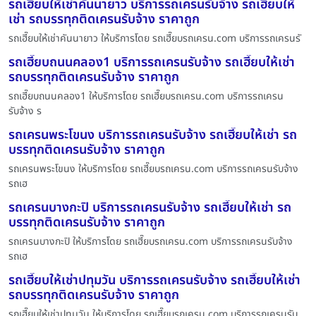
รถเฮี๊ยบให้เช่าคันนายาว บริการรถเครนรับจ้าง รถเฮี๊ยบให้
เช่า รถบรรทุกติดเครนรับจ้าง ราคาถูก
รถเฮี๊ยบให้เช่าคันนายาว ให้บริการโดย รถเฮี๊ยบรถเครน.com บริการรถเครนรั
รถเฮี๊ยบถนนคลอง1 บริการรถเครนรับจ้าง รถเฮี๊ยบให้เช่า
รถบรรทุกติดเครนรับจ้าง ราคาถูก
รถเฮี๊ยบถนนคลอง1 ให้บริการโดย รถเฮี๊ยบรถเครน.com บริการรถเครน
รับจ้าง ร
รถเครนพระโขนง บริการรถเครนรับจ้าง รถเฮี๊ยบให้เช่า รถ
บรรทุกติดเครนรับจ้าง ราคาถูก
รถเครนพระโขนง ให้บริการโดย รถเฮี๊ยบรถเครน.com บริการรถเครนรับจ้าง
รถเฮ
รถเครนบางกะปิ บริการรถเครนรับจ้าง รถเฮี๊ยบให้เช่า รถ
บรรทุกติดเครนรับจ้าง ราคาถูก
รถเครนบางกะปิ ให้บริการโดย รถเฮี๊ยบรถเครน.com บริการรถเครนรับจ้าง
รถเฮ
รถเฮี๊ยบให้เช่าปทุมวัน บริการรถเครนรับจ้าง รถเฮี๊ยบให้เช่า
รถบรรทุกติดเครนรับจ้าง ราคาถูก
รถเฮี๊ยบให้เช่าปทุมวัน ให้บริการโดย รถเฮี๊ยบรถเครน.com บริการรถเครนรับ