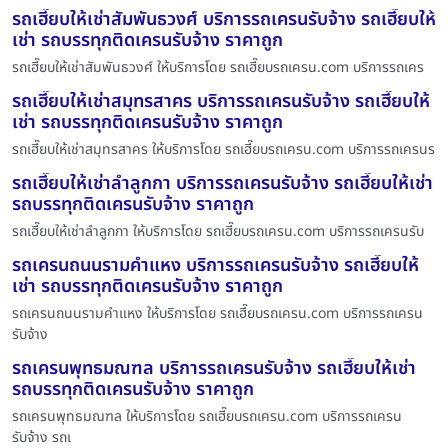
รถเฮี๊ยบให้เช่าสัมพันธวงศ์ บริการรถเครนรับจ้าง รถเฮี๊ยบให้
เช่า รถบรรทุกติดเครนรับจ้าง ราคาถูก
รถเฮี๊ยบให้เช่าสัมพันธวงศ์ ให้บริการโดย รถเฮี๊ยบรถเครน.com บริการรถเคร
รถเฮี๊ยบให้เช่าสมุทรสาคร บริการรถเครนรับจ้าง รถเฮี๊ยบให้
เช่า รถบรรทุกติดเครนรับจ้าง ราคาถูก
รถเฮี๊ยบให้เช่าสมุทรสาคร ให้บริการโดย รถเฮี๊ยบรถเครน.com บริการรถเครนร
รถเฮี๊ยบให้เช่าลำลูกกา บริการรถเครนรับจ้าง รถเฮี๊ยบให้เช่า
รถบรรทุกติดเครนรับจ้าง ราคาถูก
รถเฮี๊ยบให้เช่าลำลูกกา ให้บริการโดย รถเฮี๊ยบรถเครน.com บริการรถเครนรับ
รถเครนถนนรามคำแหง บริการรถเครนรับจ้าง รถเฮี๊ยบให้
เช่า รถบรรทุกติดเครนรับจ้าง ราคาถูก
รถเครนถนนรามคำแหง ให้บริการโดย รถเฮี๊ยบรถเครน.com บริการรถเครน
รับจ้าง
รถเครนพุทธมณฑล บริการรถเครนรับจ้าง รถเฮี๊ยบให้เช่า
รถบรรทุกติดเครนรับจ้าง ราคาถูก
รถเครนพุทธมณฑล ให้บริการโดย รถเฮี๊ยบรถเครน.com บริการรถเครน
รับจ้าง รถเ