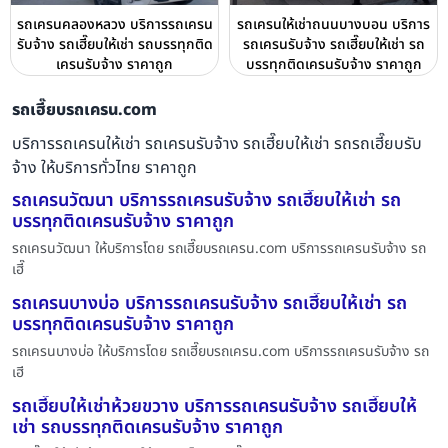
รถเครนคลองหลวง บริการรถเครน
รถเครนให้เช่าถนนบางบอน บริการ
รับจ้าง รถเฮี๊ยบให้เช่า รถบรรทุกติด
รถเครนรับจ้าง รถเฮี๊ยบให้เช่า รถ
เครนรับจ้าง ราคาถูก
บรรทุกติดเครนรับจ้าง ราคาถูก
รถเฮี๊ยบรถเครน.com
บริการรถเครนให้เช่า รถเครนรับจ้าง รถเฮี๊ยบให้เช่า รถรถเฮี๊ยบรับ
จ้าง ให้บริการทั่วไทย ราคาถูก
รถเครนวัฒนา บริการรถเครนรับจ้าง รถเฮี๊ยบให้เช่า รถ
บรรทุกติดเครนรับจ้าง ราคาถูก
รถเครนวัฒนา ให้บริการโดย รถเฮี๊ยบรถเครน.com บริการรถเครนรับจ้าง รถ
เฮี๊
รถเครนบางบ่อ บริการรถเครนรับจ้าง รถเฮี๊ยบให้เช่า รถ
บรรทุกติดเครนรับจ้าง ราคาถูก
รถเครนบางบ่อ ให้บริการโดย รถเฮี๊ยบรถเครน.com บริการรถเครนรับจ้าง รถ
เฮี
รถเฮี๊ยบให้เช่าห้วยขวาง บริการรถเครนรับจ้าง รถเฮี๊ยบให้
เช่า รถบรรทุกติดเครนรับจ้าง ราคาถูก