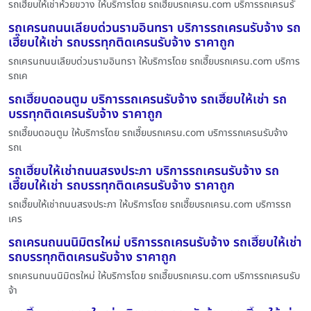
รถเฮี๊ยบให้เช่าห้วยขวาง ให้บริการโดย รถเฮี๊ยบรถเครน.com บริการรถเครนรั
รถเครนถนนเลียบด่วนรามอินทรา บริการรถเครนรับจ้าง รถ
เฮี๊ยบให้เช่า รถบรรทุกติดเครนรับจ้าง ราคาถูก
รถเครนถนนเลียบด่วนรามอินทรา ให้บริการโดย รถเฮี๊ยบรถเครน.com บริการ
รถเค
รถเฮี๊ยบดอนตูม บริการรถเครนรับจ้าง รถเฮี๊ยบให้เช่า รถ
บรรทุกติดเครนรับจ้าง ราคาถูก
รถเฮี๊ยบดอนตูม ให้บริการโดย รถเฮี๊ยบรถเครน.com บริการรถเครนรับจ้าง
รถเ
รถเฮี๊ยบให้เช่าถนนสรงประภา บริการรถเครนรับจ้าง รถ
เฮี๊ยบให้เช่า รถบรรทุกติดเครนรับจ้าง ราคาถูก
รถเฮี๊ยบให้เช่าถนนสรงประภา ให้บริการโดย รถเฮี๊ยบรถเครน.com บริการรถ
เคร
รถเครนถนนนิมิตรใหม่ บริการรถเครนรับจ้าง รถเฮี๊ยบให้เช่า
รถบรรทุกติดเครนรับจ้าง ราคาถูก
รถเครนถนนนิมิตรใหม่ ให้บริการโดย รถเฮี๊ยบรถเครน.com บริการรถเครนรับ
จ้า