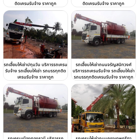
ติดเครนรับจ้าง ราคาถูก
ติดเครนรับจ้าง ราคาถูก
รถเฮี๊ยบให้เช่าปทุมวัน บริการรถเครน
รถเฮี๊ยบให้เช่าถนนจรัญสนิทวงศ์
รับจ้าง รถเฮี๊ยบให้เช่า รถบรรทุกติด
บริการรถเครนรับจ้าง รถเฮี๊ยบให้เช่า
เครนรับจ้าง ราคาถูก
รถบรรทุกติดเครนรับจ้าง ราคาถูก
รถเครนเมืองทองธานี บริการรถ
รถเครนให้เช่าถนนกรุงเทพกรีฑา