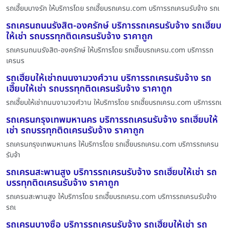
รถเฮี๊ยบบางรัก ให้บริการโดย รถเฮี๊ยบรถเครน.com บริการรถเครนรับจ้าง รถเ
รถเครนถนนรังสิต-องครักษ์ บริการรถเครนรับจ้าง รถเฮี๊ยบ
ให้เช่า รถบรรทุกติดเครนรับจ้าง ราคาถูก
รถเครนถนนรังสิต-องครักษ์ ให้บริการโดย รถเฮี๊ยบรถเครน.com บริการรถ
เครนร
รถเฮี๊ยบให้เช่าถนนงามวงศ์วาน บริการรถเครนรับจ้าง รถ
เฮี๊ยบให้เช่า รถบรรทุกติดเครนรับจ้าง ราคาถูก
รถเฮี๊ยบให้เช่าถนนงามวงศ์วาน ให้บริการโดย รถเฮี๊ยบรถเครน.com บริการรถเ
รถเครนกรุงเทพมหานคร บริการรถเครนรับจ้าง รถเฮี๊ยบให้
เช่า รถบรรทุกติดเครนรับจ้าง ราคาถูก
รถเครนกรุงเทพมหานคร ให้บริการโดย รถเฮี๊ยบรถเครน.com บริการรถเครน
รับจ้า
รถเครนสะพานสูง บริการรถเครนรับจ้าง รถเฮี๊ยบให้เช่า รถ
บรรทุกติดเครนรับจ้าง ราคาถูก
รถเครนสะพานสูง ให้บริการโดย รถเฮี๊ยบรถเครน.com บริการรถเครนรับจ้าง
รถเ
รถเครนบางซื่อ บริการรถเครนรับจ้าง รถเฮี๊ยบให้เช่า รถ