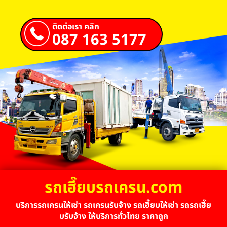
ติดต่อเรา คลิก
087 163 5177
รถเฮี๊ยบรถเครน.com
บริการรถเครนให้เช่า รถเครนรับจ้าง รถเฮี๊ยบให้เช่า รถรถเฮี๊ย
บรับจ้าง ให้บริการทั่วไทย ราคาถูก