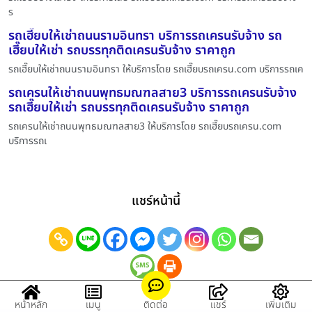
ร
รถเฮี๊ยบให้เช่าถนนรามอินทรา บริการรถเครนรับจ้าง รถ
เฮี๊ยบให้เช่า รถบรรทุกติดเครนรับจ้าง ราคาถูก
รถเฮี๊ยบให้เช่าถนนรามอินทรา ให้บริการโดย รถเฮี๊ยบรถเครน.com บริการรถเค
รถเครนให้เช่าถนนพุทธมณฑลสาย3 บริการรถเครนรับจ้าง
รถเฮี๊ยบให้เช่า รถบรรทุกติดเครนรับจ้าง ราคาถูก
รถเครนให้เช่าถนนพุทธมณฑลสาย3 ให้บริการโดย รถเฮี๊ยบรถเครน.com
บริการรถเ
แชร์หน้านี้
หน้าหลัก
เมนู
ติดต่อ
แชร์
เพิ่มเติม