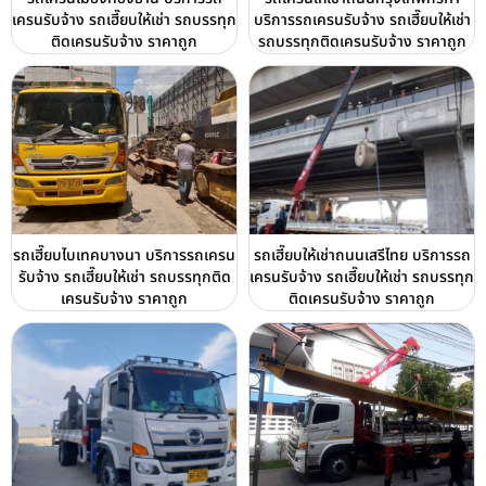
เครนรับจ้าง รถเฮี๊ยบให้เช่า รถบรรทุก
บริการรถเครนรับจ้าง รถเฮี๊ยบให้เช่า
ติดเครนรับจ้าง ราคาถูก
รถบรรทุกติดเครนรับจ้าง ราคาถูก
รถเฮี๊ยบไบเทคบางนา บริการรถเครน
รถเฮี๊ยบให้เช่าถนนเสรีไทย บริการรถ
รับจ้าง รถเฮี๊ยบให้เช่า รถบรรทุกติด
เครนรับจ้าง รถเฮี๊ยบให้เช่า รถบรรทุก
เครนรับจ้าง ราคาถูก
ติดเครนรับจ้าง ราคาถูก