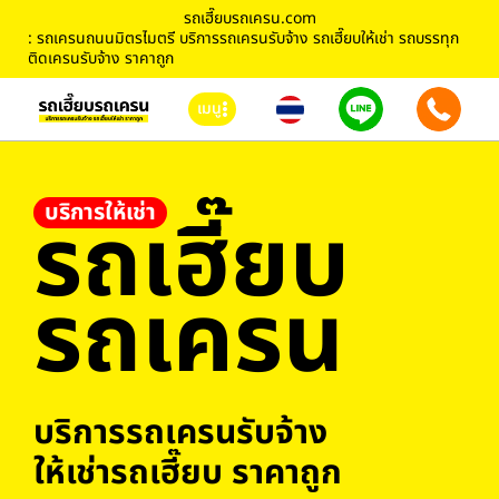
รถเฮี๊ยบรถเครน.com
: รถเครนถนนมิตรไมตรี บริการรถเครนรับจ้าง รถเฮี๊ยบให้เช่า รถบรรทุก
ติดเครนรับจ้าง ราคาถูก
เมนู
รถเฮี๊ยบ
บริการให้เช่า
รถเครน
บริการรถเครนรับจ้าง
ให้เช่ารถเฮี๊ยบ ราคาถูก