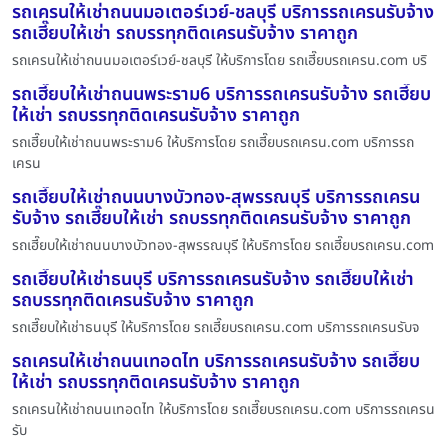
รถเครนให้เช่าถนนมอเตอร์เวย์-ชลบุรี บริการรถเครนรับจ้าง
รถเฮี๊ยบให้เช่า รถบรรทุกติดเครนรับจ้าง ราคาถูก
รถเครนให้เช่าถนนมอเตอร์เวย์-ชลบุรี ให้บริการโดย รถเฮี๊ยบรถเครน.com บริ
รถเฮี๊ยบให้เช่าถนนพระราม6 บริการรถเครนรับจ้าง รถเฮี๊ยบ
ให้เช่า รถบรรทุกติดเครนรับจ้าง ราคาถูก
รถเฮี๊ยบให้เช่าถนนพระราม6 ให้บริการโดย รถเฮี๊ยบรถเครน.com บริการรถ
เครน
รถเฮี๊ยบให้เช่าถนนบางบัวทอง-สุพรรณบุรี บริการรถเครน
รับจ้าง รถเฮี๊ยบให้เช่า รถบรรทุกติดเครนรับจ้าง ราคาถูก
รถเฮี๊ยบให้เช่าถนนบางบัวทอง-สุพรรณบุรี ให้บริการโดย รถเฮี๊ยบรถเครน.com
รถเฮี๊ยบให้เช่าธนบุรี บริการรถเครนรับจ้าง รถเฮี๊ยบให้เช่า
รถบรรทุกติดเครนรับจ้าง ราคาถูก
รถเฮี๊ยบให้เช่าธนบุรี ให้บริการโดย รถเฮี๊ยบรถเครน.com บริการรถเครนรับจ
รถเครนให้เช่าถนนเทอดไท บริการรถเครนรับจ้าง รถเฮี๊ยบ
ให้เช่า รถบรรทุกติดเครนรับจ้าง ราคาถูก
รถเครนให้เช่าถนนเทอดไท ให้บริการโดย รถเฮี๊ยบรถเครน.com บริการรถเครน
รับ