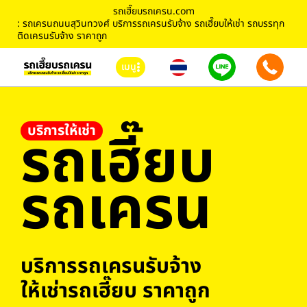
รถเฮี๊ยบรถเครน.com
: รถเครนถนนสุวินทวงศ์ บริการรถเครนรับจ้าง รถเฮี๊ยบให้เช่า รถบรรทุก
ติดเครนรับจ้าง ราคาถูก
เมนู
รถเฮี๊ยบ
บริการให้เช่า
รถเครน
บริการรถเครนรับจ้าง
ให้เช่ารถเฮี๊ยบ ราคาถูก