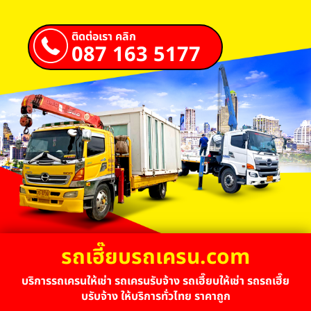
ติดต่อเรา คลิก
087 163 5177
รถเฮี๊ยบรถเครน.com
บริการรถเครนให้เช่า รถเครนรับจ้าง รถเฮี๊ยบให้เช่า รถรถเฮี๊ย
บรับจ้าง ให้บริการทั่วไทย ราคาถูก