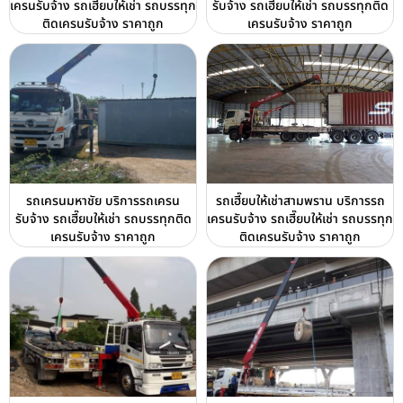
เครนรับจ้าง รถเฮี๊ยบให้เช่า รถบรรทุก
รับจ้าง รถเฮี๊ยบให้เช่า รถบรรทุกติด
ติดเครนรับจ้าง ราคาถูก
เครนรับจ้าง ราคาถูก
รถเครนมหาชัย บริการรถเครน
รถเฮี๊ยบให้เช่าสามพราน บริการรถ
รับจ้าง รถเฮี๊ยบให้เช่า รถบรรทุกติด
เครนรับจ้าง รถเฮี๊ยบให้เช่า รถบรรทุก
เครนรับจ้าง ราคาถูก
ติดเครนรับจ้าง ราคาถูก