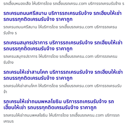
รถเฮี๊ยบหนองเสือ ให้บริการโดย รถเฮี๊ยบรถเครน.com บริการรถเครนรับจ้าง ร
รถเครนถนนศรีสมาน บริการรถเครนรับจ้าง รถเฮี๊ยบให้เช่า
รถบรรทุกติดเครนรับจ้าง ราคาถูก
รถเครนถนนศรีสมาน ให้บริการโดย รถเฮี๊ยบรถเครน.com บริการรถเครน
รับจ้าง ร
รถเครนสมุทรปราการ บริการรถเครนรับจ้าง รถเฮี๊ยบให้เช่า
รถบรรทุกติดเครนรับจ้าง ราคาถูก
รถเครนสมุทรปราการ ให้บริการโดย รถเฮี๊ยบรถเครน.com บริการรถเครน
รับจ้าง
รถเครนให้เช่าสามโคก บริการรถเครนรับจ้าง รถเฮี๊ยบให้เช่า
รถบรรทุกติดเครนรับจ้าง ราคาถูก
รถเครนให้เช่าสามโคก ให้บริการโดย รถเฮี๊ยบรถเครน.com บริการรถเครนรับ
จ้า
รถเครนให้เช่าถนนพหลโยธิน บริการรถเครนรับจ้าง รถ
เฮี๊ยบให้เช่า รถบรรทุกติดเครนรับจ้าง ราคาถูก
รถเครนให้เช่าถนนพหลโยธิน ให้บริการโดย รถเฮี๊ยบรถเครน.com บริการรถ
เครนร