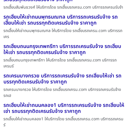
รถเฮี๊ยบสัมพันธวงศ์ ให้บริการโดย รถเฮี๊ยบรถเครน.com บริการรถเครนรับจ้า
รถเฮี๊ยบให้เช่าถนนพุทธมณฑล บริการรถเครนรับจ้าง รถ
เฮี๊ยบให้เช่า รถบรรทุกติดเครนรับจ้าง ราคาถูก
รถเฮี๊ยบให้เช่าถนนพุทธมณฑล ให้บริการโดย รถเฮี๊ยบรถเครน.com บริการรถ
เคร
รถเฮี๊ยบถนนกรุงเทพกรีฑา บริการรถเครนรับจ้าง รถเฮี๊ยบ
ให้เช่า รถบรรทุกติดเครนรับจ้าง ราคาถูก
รถเฮี๊ยบถนนกรุงเทพกรีฑา ให้บริการโดย รถเฮี๊ยบรถเครน.com บริการรถ
เครนรั
รถเครนบางกรวย บริการรถเครนรับจ้าง รถเฮี๊ยบให้เช่า รถ
บรรทุกติดเครนรับจ้าง ราคาถูก
รถเครนบางกรวย ให้บริการโดย รถเฮี๊ยบรถเครน.com บริการรถเครนรับจ้าง
รถเฮ
รถเฮี๊ยบให้เช่าถนนคลอง1 บริการรถเครนรับจ้าง รถเฮี๊ยบให้
เช่า รถบรรทุกติดเครนรับจ้าง ราคาถูก
รถเฮี๊ยบให้เช่าถนนคลอง1 ให้บริการโดย รถเฮี๊ยบรถเครน.com บริการรถเครน
รั