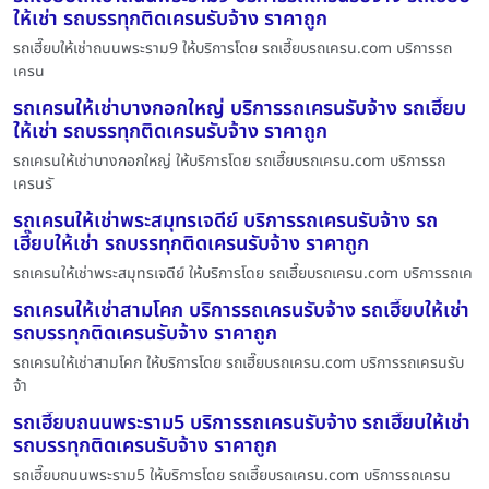
ให้เช่า รถบรรทุกติดเครนรับจ้าง ราคาถูก
รถเฮี๊ยบให้เช่าถนนพระราม9 ให้บริการโดย รถเฮี๊ยบรถเครน.com บริการรถ
เครน
รถเครนให้เช่าบางกอกใหญ่ บริการรถเครนรับจ้าง รถเฮี๊ยบ
ให้เช่า รถบรรทุกติดเครนรับจ้าง ราคาถูก
รถเครนให้เช่าบางกอกใหญ่ ให้บริการโดย รถเฮี๊ยบรถเครน.com บริการรถ
เครนรั
รถเครนให้เช่าพระสมุทรเจดีย์ บริการรถเครนรับจ้าง รถ
เฮี๊ยบให้เช่า รถบรรทุกติดเครนรับจ้าง ราคาถูก
รถเครนให้เช่าพระสมุทรเจดีย์ ให้บริการโดย รถเฮี๊ยบรถเครน.com บริการรถเค
รถเครนให้เช่าสามโคก บริการรถเครนรับจ้าง รถเฮี๊ยบให้เช่า
รถบรรทุกติดเครนรับจ้าง ราคาถูก
รถเครนให้เช่าสามโคก ให้บริการโดย รถเฮี๊ยบรถเครน.com บริการรถเครนรับ
จ้า
รถเฮี๊ยบถนนพระราม5 บริการรถเครนรับจ้าง รถเฮี๊ยบให้เช่า
รถบรรทุกติดเครนรับจ้าง ราคาถูก
รถเฮี๊ยบถนนพระราม5 ให้บริการโดย รถเฮี๊ยบรถเครน.com บริการรถเครน