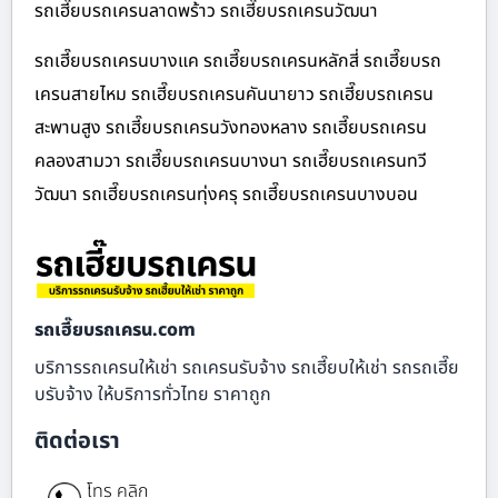
รถเฮี๊ยบรถเครนลาดพร้าว รถเฮี๊ยบรถเครนวัฒนา
รถเฮี๊ยบรถเครนบางแค รถเฮี๊ยบรถเครนหลักสี่ รถเฮี๊ยบรถ
เครนสายไหม รถเฮี๊ยบรถเครนคันนายาว รถเฮี๊ยบรถเครน
สะพานสูง รถเฮี๊ยบรถเครนวังทองหลาง รถเฮี๊ยบรถเครน
คลองสามวา รถเฮี๊ยบรถเครนบางนา รถเฮี๊ยบรถเครนทวี
วัฒนา รถเฮี๊ยบรถเครนทุ่งครุ รถเฮี๊ยบรถเครนบางบอน
รถเฮี๊ยบรถเครน.com
บริการรถเครนให้เช่า รถเครนรับจ้าง รถเฮี๊ยบให้เช่า รถรถเฮี๊ย
บรับจ้าง ให้บริการทั่วไทย ราคาถูก
ติดต่อเรา
โทร คลิก