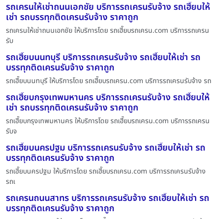
รถเครนให้เช่าถนนเอกชัย บริการรถเครนรับจ้าง รถเฮี๊ยบให้
เช่า รถบรรทุกติดเครนรับจ้าง ราคาถูก
รถเครนให้เช่าถนนเอกชัย ให้บริการโดย รถเฮี๊ยบรถเครน.com บริการรถเครน
รับ
รถเฮี๊ยบนนทบุรี บริการรถเครนรับจ้าง รถเฮี๊ยบให้เช่า รถ
บรรทุกติดเครนรับจ้าง ราคาถูก
รถเฮี๊ยบนนทบุรี ให้บริการโดย รถเฮี๊ยบรถเครน.com บริการรถเครนรับจ้าง รถ
รถเฮี๊ยบกรุงเทพมหานคร บริการรถเครนรับจ้าง รถเฮี๊ยบให้
เช่า รถบรรทุกติดเครนรับจ้าง ราคาถูก
รถเฮี๊ยบกรุงเทพมหานคร ให้บริการโดย รถเฮี๊ยบรถเครน.com บริการรถเครน
รับจ
รถเฮี๊ยบนครปฐม บริการรถเครนรับจ้าง รถเฮี๊ยบให้เช่า รถ
บรรทุกติดเครนรับจ้าง ราคาถูก
รถเฮี๊ยบนครปฐม ให้บริการโดย รถเฮี๊ยบรถเครน.com บริการรถเครนรับจ้าง
รถเ
รถเครนถนนสาทร บริการรถเครนรับจ้าง รถเฮี๊ยบให้เช่า รถ
บรรทุกติดเครนรับจ้าง ราคาถูก