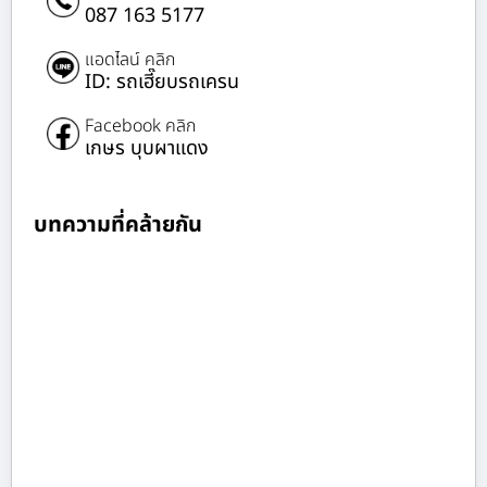
087 163 5177
แอดไลน์ คลิก
ID: รถเฮี๊ยบรถเครน
Facebook คลิก
เกษร บุบผาแดง
บทความที่คล้ายกัน