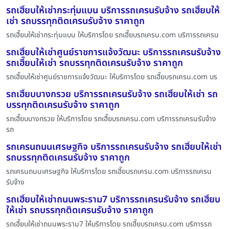
รถเฮี๊ยบให้เช่ากระทุ่มแบน บริการรถเครนรับจ้าง รถเฮี๊ยบให้
เช่า รถบรรทุกติดเครนรับจ้าง ราคาถูก
รถเฮี๊ยบให้เช่ากระทุ่มแบน ให้บริการโดย รถเฮี๊ยบรถเครน.com บริการรถเครน
รถเฮี๊ยบให้เช่าศูนย์ราชการแจ้งวัฒนะ บริการรถเครนรับจ้าง
รถเฮี๊ยบให้เช่า รถบรรทุกติดเครนรับจ้าง ราคาถูก
รถเฮี๊ยบให้เช่าศูนย์ราชการแจ้งวัฒนะ ให้บริการโดย รถเฮี๊ยบรถเครน.com บร
รถเฮี๊ยบบางกรวย บริการรถเครนรับจ้าง รถเฮี๊ยบให้เช่า รถ
บรรทุกติดเครนรับจ้าง ราคาถูก
รถเฮี๊ยบบางกรวย ให้บริการโดย รถเฮี๊ยบรถเครน.com บริการรถเครนรับจ้าง
รถ
รถเครนถนนเศรษฐกิจ บริการรถเครนรับจ้าง รถเฮี๊ยบให้เช่า
รถบรรทุกติดเครนรับจ้าง ราคาถูก
รถเครนถนนเศรษฐกิจ ให้บริการโดย รถเฮี๊ยบรถเครน.com บริการรถเครน
รับจ้าง
รถเฮี๊ยบให้เช่าถนนพระราม7 บริการรถเครนรับจ้าง รถเฮี๊ยบ
ให้เช่า รถบรรทุกติดเครนรับจ้าง ราคาถูก
รถเฮี๊ยบให้เช่าถนนพระราม7 ให้บริการโดย รถเฮี๊ยบรถเครน.com บริการรถ