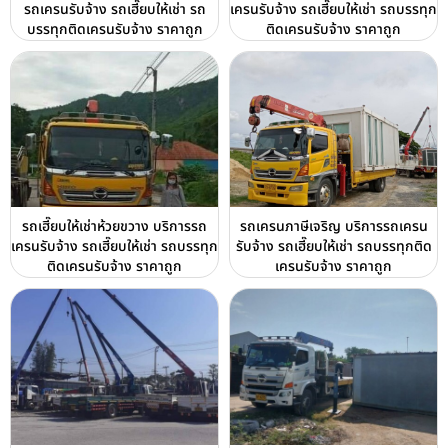
รถเครนรับจ้าง รถเฮี๊ยบให้เช่า รถ
เครนรับจ้าง รถเฮี๊ยบให้เช่า รถบรรทุก
บรรทุกติดเครนรับจ้าง ราคาถูก
ติดเครนรับจ้าง ราคาถูก
รถเฮี๊ยบให้เช่าห้วยขวาง บริการรถ
รถเครนภาษีเจริญ บริการรถเครน
เครนรับจ้าง รถเฮี๊ยบให้เช่า รถบรรทุก
รับจ้าง รถเฮี๊ยบให้เช่า รถบรรทุกติด
ติดเครนรับจ้าง ราคาถูก
เครนรับจ้าง ราคาถูก