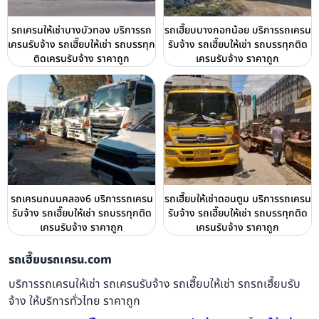
รถเครนให้เช่าบางบัวทอง บริการรถ
รถเฮี๊ยบบางกอกน้อย บริการรถเครน
เครนรับจ้าง รถเฮี๊ยบให้เช่า รถบรรทุก
รับจ้าง รถเฮี๊ยบให้เช่า รถบรรทุกติด
ติดเครนรับจ้าง ราคาถูก
เครนรับจ้าง ราคาถูก
รถเครนถนนคลอง6 บริการรถเครน
รถเฮี๊ยบให้เช่าดอนตูม บริการรถเครน
รับจ้าง รถเฮี๊ยบให้เช่า รถบรรทุกติด
รับจ้าง รถเฮี๊ยบให้เช่า รถบรรทุกติด
เครนรับจ้าง ราคาถูก
เครนรับจ้าง ราคาถูก
รถเฮี๊ยบรถเครน.com
บริการรถเครนให้เช่า รถเครนรับจ้าง รถเฮี๊ยบให้เช่า รถรถเฮี๊ยบรับ
จ้าง ให้บริการทั่วไทย ราคาถูก