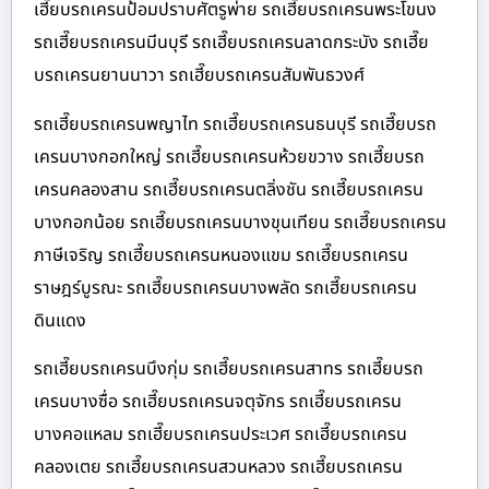
เฮี๊ยบรถเครนป้อมปราบศัตรูพ่าย รถเฮี๊ยบรถเครนพระโขนง
รถเฮี๊ยบรถเครนมีนบุรี รถเฮี๊ยบรถเครนลาดกระบัง รถเฮี๊ย
บรถเครนยานนาวา รถเฮี๊ยบรถเครนสัมพันธวงศ์
รถเฮี๊ยบรถเครนพญาไท รถเฮี๊ยบรถเครนธนบุรี รถเฮี๊ยบรถ
เครนบางกอกใหญ่ รถเฮี๊ยบรถเครนห้วยขวาง รถเฮี๊ยบรถ
เครนคลองสาน รถเฮี๊ยบรถเครนตลิ่งชัน รถเฮี๊ยบรถเครน
บางกอกน้อย รถเฮี๊ยบรถเครนบางขุนเทียน รถเฮี๊ยบรถเครน
ภาษีเจริญ รถเฮี๊ยบรถเครนหนองแขม รถเฮี๊ยบรถเครน
ราษฎร์บูรณะ รถเฮี๊ยบรถเครนบางพลัด รถเฮี๊ยบรถเครน
ดินแดง
รถเฮี๊ยบรถเครนบึงกุ่ม รถเฮี๊ยบรถเครนสาทร รถเฮี๊ยบรถ
เครนบางซื่อ รถเฮี๊ยบรถเครนจตุจักร รถเฮี๊ยบรถเครน
บางคอแหลม รถเฮี๊ยบรถเครนประเวศ รถเฮี๊ยบรถเครน
คลองเตย รถเฮี๊ยบรถเครนสวนหลวง รถเฮี๊ยบรถเครน