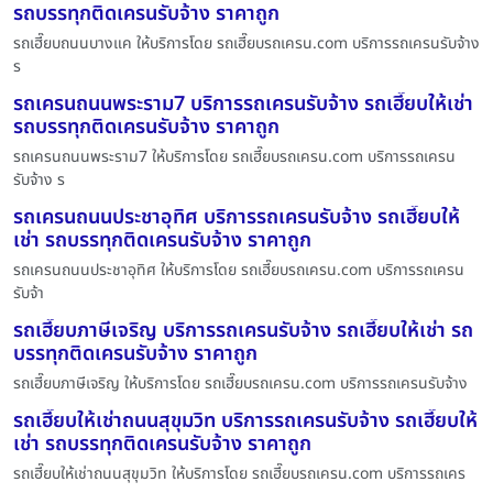
รถบรรทุกติดเครนรับจ้าง ราคาถูก
รถเฮี๊ยบถนนบางแค ให้บริการโดย รถเฮี๊ยบรถเครน.com บริการรถเครนรับจ้าง
ร
รถเครนถนนพระราม7 บริการรถเครนรับจ้าง รถเฮี๊ยบให้เช่า
รถบรรทุกติดเครนรับจ้าง ราคาถูก
รถเครนถนนพระราม7 ให้บริการโดย รถเฮี๊ยบรถเครน.com บริการรถเครน
รับจ้าง ร
รถเครนถนนประชาอุทิศ บริการรถเครนรับจ้าง รถเฮี๊ยบให้
เช่า รถบรรทุกติดเครนรับจ้าง ราคาถูก
รถเครนถนนประชาอุทิศ ให้บริการโดย รถเฮี๊ยบรถเครน.com บริการรถเครน
รับจ้า
รถเฮี๊ยบภาษีเจริญ บริการรถเครนรับจ้าง รถเฮี๊ยบให้เช่า รถ
บรรทุกติดเครนรับจ้าง ราคาถูก
รถเฮี๊ยบภาษีเจริญ ให้บริการโดย รถเฮี๊ยบรถเครน.com บริการรถเครนรับจ้าง
รถเฮี๊ยบให้เช่าถนนสุขุมวิท บริการรถเครนรับจ้าง รถเฮี๊ยบให้
เช่า รถบรรทุกติดเครนรับจ้าง ราคาถูก
รถเฮี๊ยบให้เช่าถนนสุขุมวิท ให้บริการโดย รถเฮี๊ยบรถเครน.com บริการรถเคร