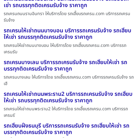
เช่า รถบรรทุกติดเครนรับจ้าง ราคาถูก
รถเครนถนนรามอินทรา ให้บริการโดย รถเฮี๊ยบรถเครน.com บริการรถเครน
รับจ้าง
รถเครนให้เช่าถนนบางบอน บริการรถเครนรับจ้าง รถเฮี๊ยบ
ให้เช่า รถบรรทุกติดเครนรับจ้าง ราคาถูก
รถเครนให้เช่าถนนบางบอน ให้บริการโดย รถเฮี๊ยบรถเครน.com บริการรถ
เครนรับ
รถเครนบางเลน บริการรถเครนรับจ้าง รถเฮี๊ยบให้เช่า รถ
บรรทุกติดเครนรับจ้าง ราคาถูก
รถเครนบางเลน ให้บริการโดย รถเฮี๊ยบรถเครน.com บริการรถเครนรับจ้าง รถ
เฮี
รถเครนให้เช่าถนนพระราม2 บริการรถเครนรับจ้าง รถเฮี๊ยบ
ให้เช่า รถบรรทุกติดเครนรับจ้าง ราคาถูก
รถเครนให้เช่าถนนพระราม2 ให้บริการโดย รถเฮี๊ยบรถเครน.com บริการรถ
เครนรั
รถเฮี๊ยบฝั่งธนบุรี บริการรถเครนรับจ้าง รถเฮี๊ยบให้เช่า รถ
บรรทุกติดเครนรับจ้าง ราคาถูก