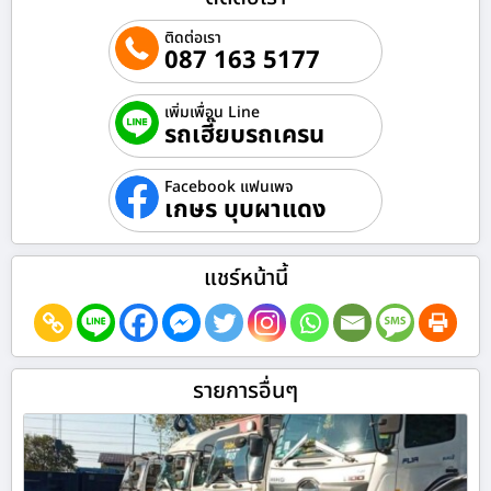
ติดต่อเรา
087 163 5177
เพิ่มเพื่อน Line
รถเฮี๊ยบรถเครน
Facebook แฟนเพจ
เกษร บุบผาแดง
แชร์หน้านี้
รายการอื่นๆ