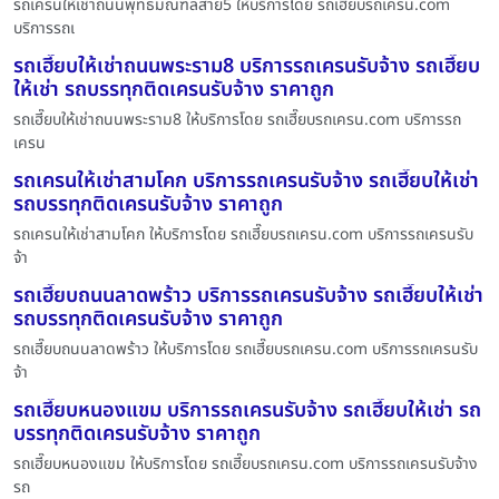
รถเครนให้เช่าถนนพุทธมณฑลสาย5 ให้บริการโดย รถเฮี๊ยบรถเครน.com
บริการรถเ
รถเฮี๊ยบให้เช่าถนนพระราม8 บริการรถเครนรับจ้าง รถเฮี๊ยบ
ให้เช่า รถบรรทุกติดเครนรับจ้าง ราคาถูก
รถเฮี๊ยบให้เช่าถนนพระราม8 ให้บริการโดย รถเฮี๊ยบรถเครน.com บริการรถ
เครน
รถเครนให้เช่าสามโคก บริการรถเครนรับจ้าง รถเฮี๊ยบให้เช่า
รถบรรทุกติดเครนรับจ้าง ราคาถูก
รถเครนให้เช่าสามโคก ให้บริการโดย รถเฮี๊ยบรถเครน.com บริการรถเครนรับ
จ้า
รถเฮี๊ยบถนนลาดพร้าว บริการรถเครนรับจ้าง รถเฮี๊ยบให้เช่า
รถบรรทุกติดเครนรับจ้าง ราคาถูก
รถเฮี๊ยบถนนลาดพร้าว ให้บริการโดย รถเฮี๊ยบรถเครน.com บริการรถเครนรับ
จ้า
รถเฮี๊ยบหนองแขม บริการรถเครนรับจ้าง รถเฮี๊ยบให้เช่า รถ
บรรทุกติดเครนรับจ้าง ราคาถูก
รถเฮี๊ยบหนองแขม ให้บริการโดย รถเฮี๊ยบรถเครน.com บริการรถเครนรับจ้าง
รถ