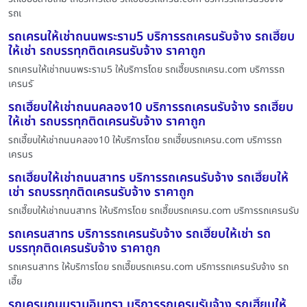
รถเ
รถเครนให้เช่าถนนพระราม5 บริการรถเครนรับจ้าง รถเฮี๊ยบ
ให้เช่า รถบรรทุกติดเครนรับจ้าง ราคาถูก
รถเครนให้เช่าถนนพระราม5 ให้บริการโดย รถเฮี๊ยบรถเครน.com บริการรถ
เครนรั
รถเฮี๊ยบให้เช่าถนนคลอง10 บริการรถเครนรับจ้าง รถเฮี๊ยบ
ให้เช่า รถบรรทุกติดเครนรับจ้าง ราคาถูก
รถเฮี๊ยบให้เช่าถนนคลอง10 ให้บริการโดย รถเฮี๊ยบรถเครน.com บริการรถ
เครนร
รถเฮี๊ยบให้เช่าถนนสาทร บริการรถเครนรับจ้าง รถเฮี๊ยบให้
เช่า รถบรรทุกติดเครนรับจ้าง ราคาถูก
รถเฮี๊ยบให้เช่าถนนสาทร ให้บริการโดย รถเฮี๊ยบรถเครน.com บริการรถเครนรับ
รถเครนสาทร บริการรถเครนรับจ้าง รถเฮี๊ยบให้เช่า รถ
บรรทุกติดเครนรับจ้าง ราคาถูก
รถเครนสาทร ให้บริการโดย รถเฮี๊ยบรถเครน.com บริการรถเครนรับจ้าง รถ
เฮี๊ย
รถเครนถนนรามอินทรา บริการรถเครนรับจ้าง รถเฮี๊ยบให้