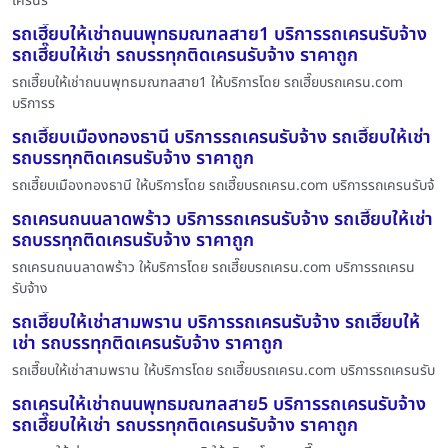
เครนรั
รถเฮี๊ยบให้เช่าถนนพุทธมณฑลสาย1 บริการรถเครนรับจ้าง
รถเฮี๊ยบให้เช่า รถบรรทุกติดเครนรับจ้าง ราคาถูก
รถเฮี๊ยบให้เช่าถนนพุทธมณฑลสาย1 ให้บริการโดย รถเฮี๊ยบรถเครน.com
บริการร
รถเฮี๊ยบเมืองทองธานี บริการรถเครนรับจ้าง รถเฮี๊ยบให้เช่า
รถบรรทุกติดเครนรับจ้าง ราคาถูก
รถเฮี๊ยบเมืองทองธานี ให้บริการโดย รถเฮี๊ยบรถเครน.com บริการรถเครนรับจ้
รถเครนถนนลาดพร้าว บริการรถเครนรับจ้าง รถเฮี๊ยบให้เช่า
รถบรรทุกติดเครนรับจ้าง ราคาถูก
รถเครนถนนลาดพร้าว ให้บริการโดย รถเฮี๊ยบรถเครน.com บริการรถเครน
รับจ้าง
รถเฮี๊ยบให้เช่าสามพราน บริการรถเครนรับจ้าง รถเฮี๊ยบให้
เช่า รถบรรทุกติดเครนรับจ้าง ราคาถูก
รถเฮี๊ยบให้เช่าสามพราน ให้บริการโดย รถเฮี๊ยบรถเครน.com บริการรถเครนรับ
รถเครนให้เช่าถนนพุทธมณฑลสาย5 บริการรถเครนรับจ้าง
รถเฮี๊ยบให้เช่า รถบรรทุกติดเครนรับจ้าง ราคาถูก