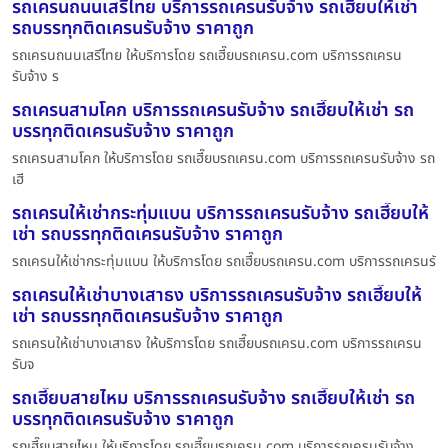
รถเครนถนนเสรีไทย บริการรถเครนรับจ้าง รถเฮี๊ยบให้เช่า
รถบรรทุกติดเครนรับจ้าง ราคาถูก
รถเครนถนนเสรีไทย ให้บริการโดย รถเฮี๊ยบรถเครน.com บริการรถเครน
รับจ้าง ร
รถเครนสามโคก บริการรถเครนรับจ้าง รถเฮี๊ยบให้เช่า รถ
บรรทุกติดเครนรับจ้าง ราคาถูก
รถเครนสามโคก ให้บริการโดย รถเฮี๊ยบรถเครน.com บริการรถเครนรับจ้าง รถ
เฮี
รถเครนให้เช่ากระทุ่มแบน บริการรถเครนรับจ้าง รถเฮี๊ยบให้
เช่า รถบรรทุกติดเครนรับจ้าง ราคาถูก
รถเครนให้เช่ากระทุ่มแบน ให้บริการโดย รถเฮี๊ยบรถเครน.com บริการรถเครนรั
รถเครนให้เช่าบางเสาธง บริการรถเครนรับจ้าง รถเฮี๊ยบให้
เช่า รถบรรทุกติดเครนรับจ้าง ราคาถูก
รถเครนให้เช่าบางเสาธง ให้บริการโดย รถเฮี๊ยบรถเครน.com บริการรถเครน
รับจ
รถเฮี๊ยบสายไหม บริการรถเครนรับจ้าง รถเฮี๊ยบให้เช่า รถ
บรรทุกติดเครนรับจ้าง ราคาถูก
รถเฮี๊ยบสายไหม ให้บริการโดย รถเฮี๊ยบรถเครน.com บริการรถเครนรับจ้าง