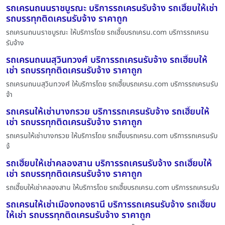
รถเครนถนนราชบูรณะ บริการรถเครนรับจ้าง รถเฮี๊ยบให้เช่า
รถบรรทุกติดเครนรับจ้าง ราคาถูก
รถเครนถนนราชบูรณะ ให้บริการโดย รถเฮี๊ยบรถเครน.com บริการรถเครน
รับจ้าง
รถเครนถนนสุวินทวงศ์ บริการรถเครนรับจ้าง รถเฮี๊ยบให้
เช่า รถบรรทุกติดเครนรับจ้าง ราคาถูก
รถเครนถนนสุวินทวงศ์ ให้บริการโดย รถเฮี๊ยบรถเครน.com บริการรถเครนรับ
จ้า
รถเครนให้เช่าบางกรวย บริการรถเครนรับจ้าง รถเฮี๊ยบให้
เช่า รถบรรทุกติดเครนรับจ้าง ราคาถูก
รถเครนให้เช่าบางกรวย ให้บริการโดย รถเฮี๊ยบรถเครน.com บริการรถเครนรับ
จ้
รถเฮี๊ยบให้เช่าคลองสาน บริการรถเครนรับจ้าง รถเฮี๊ยบให้
เช่า รถบรรทุกติดเครนรับจ้าง ราคาถูก
รถเฮี๊ยบให้เช่าคลองสาน ให้บริการโดย รถเฮี๊ยบรถเครน.com บริการรถเครนรับ
รถเครนให้เช่าเมืองทองธานี บริการรถเครนรับจ้าง รถเฮี๊ยบ
ให้เช่า รถบรรทุกติดเครนรับจ้าง ราคาถูก