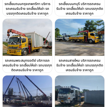
รถเฮี๊ยบถนนกรุงเทพกรีฑา บริการ
รถเฮี๊ยบนนทบุรี บริการรถเครน
รถเครนรับจ้าง รถเฮี๊ยบให้เช่า รถ
รับจ้าง รถเฮี๊ยบให้เช่า รถบรรทุกติด
บรรทุกติดเครนรับจ้าง ราคาถูก
เครนรับจ้าง ราคาถูก
รถเครนพระสมุทรเจดีย์ บริการรถ
รถเครนสายไหม บริการรถเครน
เครนรับจ้าง รถเฮี๊ยบให้เช่า รถบรรทุก
รับจ้าง รถเฮี๊ยบให้เช่า รถบรรทุกติด
ติดเครนรับจ้าง ราคาถูก
เครนรับจ้าง ราคาถูก