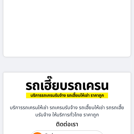
บริการรถเครนให้เช่า รถเครนรับจ้าง รถเฮี๊ยบให้เช่า รถรถเฮี๊ย
บรับจ้าง ให้บริการทั่วไทย ราคาถูก
ติดต่อเรา