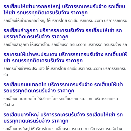
รถเฮี๊ยบให้เช่าบางกอกใหญ่ บริการรถเครนรับจ้าง รถเฮี๊ยบ
ให้เช่า รถบรรทุกติดเครนรับจ้าง ราคาถูก
รถเฮี๊ยบให้เช่าบางกอกใหญ่ ให้บริการโดย รถเฮี๊ยบรถเครน.com บริการรถเครน
รถเฮี๊ยบลำลูกกา บริการรถเครนรับจ้าง รถเฮี๊ยบให้เช่า รถ
บรรทุกติดเครนรับจ้าง ราคาถูก
รถเฮี๊ยบลำลูกกา ให้บริการโดย รถเฮี๊ยบรถเครน.com บริการรถเครนรับจ้าง รถ
รถเครนให้เช่าพระประแดง บริการรถเครนรับจ้าง รถเฮี๊ยบให้
เช่า รถบรรทุกติดเครนรับจ้าง ราคาถูก
รถเครนให้เช่าพระประแดง ให้บริการโดย รถเฮี๊ยบรถเครน.com บริการรถเครน
รับ
รถเฮี๊ยบถนนเทอดไท บริการรถเครนรับจ้าง รถเฮี๊ยบให้เช่า
รถบรรทุกติดเครนรับจ้าง ราคาถูก
รถเฮี๊ยบถนนเทอดไท ให้บริการโดย รถเฮี๊ยบรถเครน.com บริการรถเครน
รับจ้าง
รถเฮี๊ยบบางใหญ่ บริการรถเครนรับจ้าง รถเฮี๊ยบให้เช่า รถ
บรรทุกติดเครนรับจ้าง ราคาถูก
รถเฮี๊ยบบางใหญ่ ให้บริการโดย รถเฮี๊ยบรถเครน.com บริการรถเครนรับจ้าง