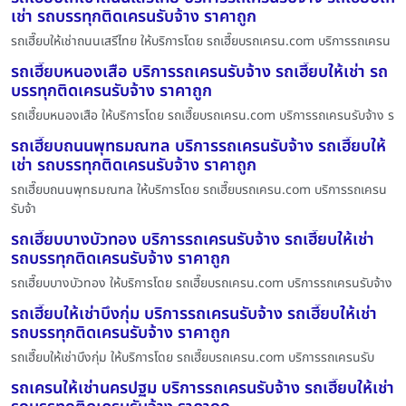
เช่า รถบรรทุกติดเครนรับจ้าง ราคาถูก
รถเฮี๊ยบให้เช่าถนนเสรีไทย ให้บริการโดย รถเฮี๊ยบรถเครน.com บริการรถเครน
รถเฮี๊ยบหนองเสือ บริการรถเครนรับจ้าง รถเฮี๊ยบให้เช่า รถ
บรรทุกติดเครนรับจ้าง ราคาถูก
รถเฮี๊ยบหนองเสือ ให้บริการโดย รถเฮี๊ยบรถเครน.com บริการรถเครนรับจ้าง ร
รถเฮี๊ยบถนนพุทธมณฑล บริการรถเครนรับจ้าง รถเฮี๊ยบให้
เช่า รถบรรทุกติดเครนรับจ้าง ราคาถูก
รถเฮี๊ยบถนนพุทธมณฑล ให้บริการโดย รถเฮี๊ยบรถเครน.com บริการรถเครน
รับจ้า
รถเฮี๊ยบบางบัวทอง บริการรถเครนรับจ้าง รถเฮี๊ยบให้เช่า
รถบรรทุกติดเครนรับจ้าง ราคาถูก
รถเฮี๊ยบบางบัวทอง ให้บริการโดย รถเฮี๊ยบรถเครน.com บริการรถเครนรับจ้าง
รถเฮี๊ยบให้เช่าบึงกุ่ม บริการรถเครนรับจ้าง รถเฮี๊ยบให้เช่า
รถบรรทุกติดเครนรับจ้าง ราคาถูก
รถเฮี๊ยบให้เช่าบึงกุ่ม ให้บริการโดย รถเฮี๊ยบรถเครน.com บริการรถเครนรับ
รถเครนให้เช่านครปฐม บริการรถเครนรับจ้าง รถเฮี๊ยบให้เช่า