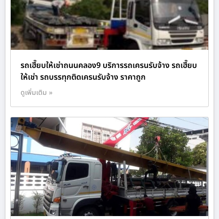
รถเฮี๊ยบให้เช่าถนนคลอง9 บริการรถเครนรับจ้าง รถเฮี๊ยบ
ให้เช่า รถบรรทุกติดเครนรับจ้าง ราคาถูก
ดูเพิ่มเติม »