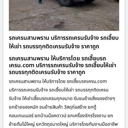
รถเครนสามพราน บริการรถเครนรับจ้าง รถเฮี๊ยบ
ให้เช่า รถบรรทุกติดเครนรับจ้าง ราคาถูก
รถเครนสามพราน ให้บริการโดย รถเฮี๊ยบรถ
เครน.com บริการรถเครนรับจ้าง รถเฮี๊ยบให้เช่า
รถบรรทุกติดเครนรับจ้าง ราคาถูก
รถเครนสามพราน ให้บริการโดย รถเฮี๊ยบรถเครน.com
บริการรถเครนรับจ้าง รถเฮี๊ยบให้เช่า รถบรรทุกติดเครน
รับจ้าง ให้เช่าเฮี๊ยบรถเครนทุกขนาด รับขนย้ายสิ่งของต่างๆ
ยกย้ายของหนัก ขนย้ายสินค้า วัสดุก่อสร้าง ยกตู้
คอนเทนเนอร์ ยกบ้านน๊อคดาวน์ ยกเครื่องจักรโรงงาน ยก
ย้ายต้นไม้ใหญ่ ยกวัตถุขนาดใหญ่ บริการโดยทีมงานมืออาชีพ