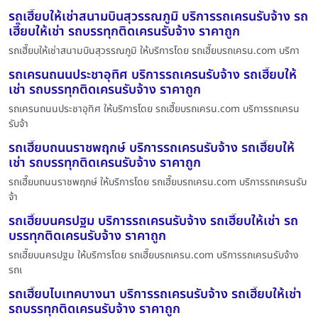
รถเฮี๊ยบให้เช่าสนามบินสุวรรณภูมิ บริการรถเครนรับจ้าง รถ
เฮี๊ยบให้เช่า รถบรรทุกติดเครนรับจ้าง ราคาถูก
รถเฮี๊ยบให้เช่าสนามบินสุวรรณภูมิ ให้บริการโดย รถเฮี๊ยบรถเครน.com บริกา
รถเครนถนนประชาอุทิศ บริการรถเครนรับจ้าง รถเฮี๊ยบให้
เช่า รถบรรทุกติดเครนรับจ้าง ราคาถูก
รถเครนถนนประชาอุทิศ ให้บริการโดย รถเฮี๊ยบรถเครน.com บริการรถเครน
รับจ้า
รถเฮี๊ยบถนนราชพฤกษ์ บริการรถเครนรับจ้าง รถเฮี๊ยบให้
เช่า รถบรรทุกติดเครนรับจ้าง ราคาถูก
รถเฮี๊ยบถนนราชพฤกษ์ ให้บริการโดย รถเฮี๊ยบรถเครน.com บริการรถเครนรับ
จ้า
รถเฮี๊ยบนครปฐม บริการรถเครนรับจ้าง รถเฮี๊ยบให้เช่า รถ
บรรทุกติดเครนรับจ้าง ราคาถูก
รถเฮี๊ยบนครปฐม ให้บริการโดย รถเฮี๊ยบรถเครน.com บริการรถเครนรับจ้าง
รถเ
รถเฮี๊ยบไบเทคบางนา บริการรถเครนรับจ้าง รถเฮี๊ยบให้เช่า
รถบรรทุกติดเครนรับจ้าง ราคาถูก