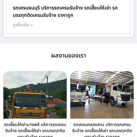
รถเครนธนบุรี บริการรถเครนรับจ้าง รถเฮี๊ยบให้เช่า รถ
บรรทุกติดเครนรับจ้าง ราคาถูก
ดูเพิ่มเติม »
ผลงานของเรา
รถเฮี๊ยบให้เช่าบางพลี บริการรถเครน
รถเครนคลองสาน บริการรถเครน
รับจ้าง รถเฮี๊ยบให้เช่า รถบรรทุกติด
รับจ้าง รถเฮี๊ยบให้เช่า รถบรรทุกติด
เครนรับจ้าง ราคาถูก
เครนรับจ้าง ราคาถูก