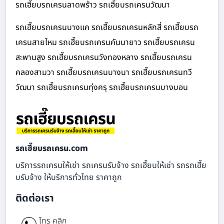
รถเฮี๊ยบรถเครนลาดพร้าว รถเฮี๊ยบรถเครนวัฒนา
รถเฮี๊ยบรถเครนบางแค รถเฮี๊ยบรถเครนหลักสี่ รถเฮี๊ยบรถ
เครนสายไหม รถเฮี๊ยบรถเครนคันนายาว รถเฮี๊ยบรถเครน
สะพานสูง รถเฮี๊ยบรถเครนวังทองหลาง รถเฮี๊ยบรถเครน
คลองสามวา รถเฮี๊ยบรถเครนบางนา รถเฮี๊ยบรถเครนทวี
วัฒนา รถเฮี๊ยบรถเครนทุ่งครุ รถเฮี๊ยบรถเครนบางบอน
รถเฮี๊ยบรถเครน.com
บริการรถเครนให้เช่า รถเครนรับจ้าง รถเฮี๊ยบให้เช่า รถรถเฮี๊ย
บรับจ้าง ให้บริการทั่วไทย ราคาถูก
ติดต่อเรา
โทร คลิก