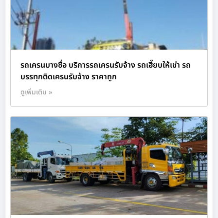
รถเครนบางซื่อ บริการรถเครนรับจ้าง รถเฮี๊ยบให้เช่า รถ
บรรทุกติดเครนรับจ้าง ราคาถูก
ดูเพิ่มเติม »