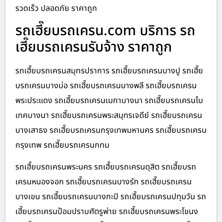
รวดเร็ว ปลอดภัย ราคาถูก
รถเฮี๊ยบรถเครน.com บริการ รถ
เฮี๊ยบรถเครนรับจ้าง ราคาถูก
รถเฮี๊ยบรถเครนสมุทรปราการ รถเฮี๊ยบรถเครนบางปู รถเฮี๊ย
บรถเครนบางบ่อ รถเฮี๊ยบรถเครนบางพลี รถเฮี๊ยบรถเครน
พระประแดง รถเฮี๊ยบรถเครนเมกาบางนา รถเฮี๊ยบรถเครนไบ
เทคบางนา รถเฮี๊ยบรถเครนพระสมุทรเจดีย์ รถเฮี๊ยบรถเครน
บางเสาธง รถเฮี๊ยบรถเครนกรุงเทพมหานคร รถเฮี๊ยบรถเครน
กรุงเทพ รถเฮี๊ยบรถเครนกทม
รถเฮี๊ยบรถเครนพระนคร รถเฮี๊ยบรถเครนดุสิต รถเฮี๊ยบรถ
เครนหนองจอก รถเฮี๊ยบรถเครนบางรัก รถเฮี๊ยบรถเครน
บางเขน รถเฮี๊ยบรถเครนบางกะปิ รถเฮี๊ยบรถเครนปทุมวัน รถ
เฮี๊ยบรถเครนป้อมปราบศัตรูพ่าย รถเฮี๊ยบรถเครนพระโขนง