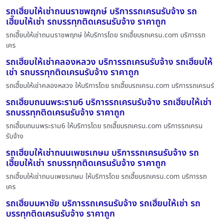
รถเฮี๊ยบให้เช่าถนนราชพฤกษ์ บริการรถเครนรับจ้าง รถ
เฮี๊ยบให้เช่า รถบรรทุกติดเครนรับจ้าง ราคาถูก
รถเฮี๊ยบให้เช่าถนนราชพฤกษ์ ให้บริการโดย รถเฮี๊ยบรถเครน.com บริการรถ
เคร
รถเฮี๊ยบให้เช่าคลองหลวง บริการรถเครนรับจ้าง รถเฮี๊ยบให้
เช่า รถบรรทุกติดเครนรับจ้าง ราคาถูก
รถเฮี๊ยบให้เช่าคลองหลวง ให้บริการโดย รถเฮี๊ยบรถเครน.com บริการรถเครนรั
รถเฮี๊ยบถนนพระราม6 บริการรถเครนรับจ้าง รถเฮี๊ยบให้เช่า
รถบรรทุกติดเครนรับจ้าง ราคาถูก
รถเฮี๊ยบถนนพระราม6 ให้บริการโดย รถเฮี๊ยบรถเครน.com บริการรถเครน
รับจ้าง
รถเฮี๊ยบให้เช่าถนนเพชรเกษม บริการรถเครนรับจ้าง รถ
เฮี๊ยบให้เช่า รถบรรทุกติดเครนรับจ้าง ราคาถูก
รถเฮี๊ยบให้เช่าถนนเพชรเกษม ให้บริการโดย รถเฮี๊ยบรถเครน.com บริการรถ
เคร
รถเฮี๊ยบมหาชัย บริการรถเครนรับจ้าง รถเฮี๊ยบให้เช่า รถ
บรรทุกติดเครนรับจ้าง ราคาถูก