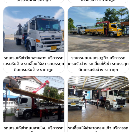
รถเครนให้เช่าวังทองหลาง บริการรถ
รถเครนถนนเศรษฐกิจ บริการรถ
เครนรับจ้าง รถเฮี๊ยบให้เช่า รถบรรทุก
เครนรับจ้าง รถเฮี๊ยบให้เช่า รถบรรทุก
ติดเครนรับจ้าง ราคาถูก
ติดเครนรับจ้าง ราคาถูก
รถเครนให้เช่าถนนสายไหม บริการรถ
รถเฮี๊ยบให้เช่าลาดหลุมแก้ว บริการรถ