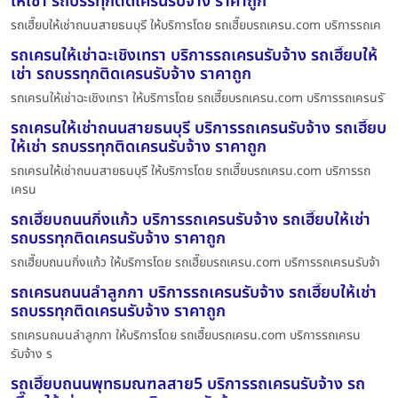
ให้เช่า รถบรรทุกติดเครนรับจ้าง ราคาถูก
รถเฮี๊ยบให้เช่าถนนสายธนบุรี ให้บริการโดย รถเฮี๊ยบรถเครน.com บริการรถเค
รถเครนให้เช่าฉะเชิงเทรา บริการรถเครนรับจ้าง รถเฮี๊ยบให้
เช่า รถบรรทุกติดเครนรับจ้าง ราคาถูก
รถเครนให้เช่าฉะเชิงเทรา ให้บริการโดย รถเฮี๊ยบรถเครน.com บริการรถเครนรั
รถเครนให้เช่าถนนสายธนบุรี บริการรถเครนรับจ้าง รถเฮี๊ยบ
ให้เช่า รถบรรทุกติดเครนรับจ้าง ราคาถูก
รถเครนให้เช่าถนนสายธนบุรี ให้บริการโดย รถเฮี๊ยบรถเครน.com บริการรถ
เครน
รถเฮี๊ยบถนนกิ่งแก้ว บริการรถเครนรับจ้าง รถเฮี๊ยบให้เช่า
รถบรรทุกติดเครนรับจ้าง ราคาถูก
รถเฮี๊ยบถนนกิ่งแก้ว ให้บริการโดย รถเฮี๊ยบรถเครน.com บริการรถเครนรับจ้า
รถเครนถนนลำลูกกา บริการรถเครนรับจ้าง รถเฮี๊ยบให้เช่า
รถบรรทุกติดเครนรับจ้าง ราคาถูก
รถเครนถนนลำลูกกา ให้บริการโดย รถเฮี๊ยบรถเครน.com บริการรถเครน
รับจ้าง ร
รถเฮี๊ยบถนนพุทธมณฑลสาย5 บริการรถเครนรับจ้าง รถ