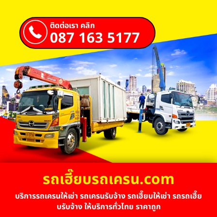
ติดต่อเรา คลิก
087 163 5177
รถเฮี๊ยบรถเครน.com
บริการรถเครนให้เช่า รถเครนรับจ้าง รถเฮี๊ยบให้เช่า รถรถเฮี๊ย
บรับจ้าง ให้บริการทั่วไทย ราคาถูก