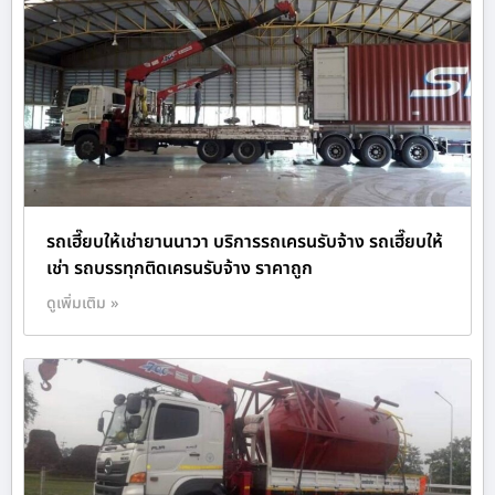
รถเฮี๊ยบให้เช่ายานนาวา บริการรถเครนรับจ้าง รถเฮี๊ยบให้
เช่า รถบรรทุกติดเครนรับจ้าง ราคาถูก
ดูเพิ่มเติม »