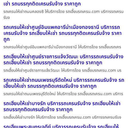
เช่า รถบรรทุกติดเครนรับจ้าง ราคาถูก
รถเครนให้เช่าถนนคลอง8 ให้บริการโดย รถเฮี๊ยบรถเครน.com บริการรถเครน
รับจ
รถเครนให้เช่าศูนย์อิมแพคอารีน่าเมืองทองธานี บริการรถ
เครนรับจ้าง รถเฮี๊ยบให้เช่า รถบรรทุกติดเครนรับจ้าง ราคา
ถูก
รถเครนให้เช่าศูนย์อิมแพคอารีน่าเมืองทองธานี ให้บริการโดย รถเฮี๊ยบรถเคร
รถเฮี๊ยบให้เช่าศูนย์ราชการแจ้งวัฒนะ บริการรถเครนรับจ้าง
รถเฮี๊ยบให้เช่า รถบรรทุกติดเครนรับจ้าง ราคาถูก
รถเฮี๊ยบให้เช่าศูนย์ราชการแจ้งวัฒนะ ให้บริการโดย รถเฮี๊ยบรถเครน.com บร
รถเครนให้เช่าถนนเพชรบุรีตัดใหม่ บริการรถเครนรับจ้าง รถ
เฮี๊ยบให้เช่า รถบรรทุกติดเครนรับจ้าง ราคาถูก
รถเครนให้เช่าถนนเพชรบุรีตัดใหม่ ให้บริการโดย รถเฮี๊ยบรถเครน.com บริการ
รถเฮี๊ยบให้เช่าบางรัก บริการรถเครนรับจ้าง รถเฮี๊ยบให้เช่า
รถบรรทุกติดเครนรับจ้าง ราคาถูก
รถเฮี๊ยบให้เช่าบางรัก ให้บริการโดย รถเฮี๊ยบรถเครน.com บริการรถเครนรับจ
รถเฮี๊ยบพระสมุทรเจดีย์ บริการรถเครนรับจ้าง รถเฮี๊ยบให้