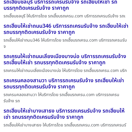
รถเฮี๊ยบชลบุรี บริการรถเครนรับจ้าง รถเฮี๊ยบให้เช่า รถ
บรรทุกติดเครนรับจ้าง ราคาถูก
รถเฮี๊ยบชลบุรี ให้บริการโดย รถเฮี๊ยบรถเครน.com บริการรถเครนรับจ้าง รถเ
รถเฮี๊ยบให้เช่าถนน346 บริการรถเครนรับจ้าง รถเฮี๊ยบให้เช่า
รถบรรทุกติดเครนรับจ้าง ราคาถูก
รถเฮี๊ยบให้เช่าถนน346 ให้บริการโดย รถเฮี๊ยบรถเครน.com บริการรถเครนรับ
จ
รถเครนให้เช่าถนนเลี่ยงเมืองบางบ่อ บริการรถเครนรับจ้าง
รถเฮี๊ยบให้เช่า รถบรรทุกติดเครนรับจ้าง ราคาถูก
รถเครนให้เช่าถนนเลี่ยงเมืองบางบ่อ ให้บริการโดย รถเฮี๊ยบรถเครน.com บริก
รถเครนคลองสามวา บริการรถเครนรับจ้าง รถเฮี๊ยบให้เช่า
รถบรรทุกติดเครนรับจ้าง ราคาถูก
รถเครนคลองสามวา ให้บริการโดย รถเฮี๊ยบรถเครน.com บริการรถเครน
รับจ้าง รถ
รถเฮี๊ยบให้เช่าบางเสาธง บริการรถเครนรับจ้าง รถเฮี๊ยบให้
เช่า รถบรรทุกติดเครนรับจ้าง ราคาถูก
รถเฮี๊ยบให้เช่าบางเสาธง ให้บริการโดย รถเฮี๊ยบรถเครน.com บริการรถเครนรั