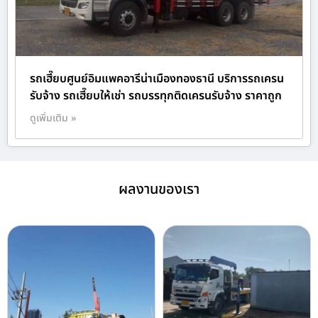
รถเฮี๊ยบศูนย์อิมแพคอารีน่าเมืองทองธานี บริการรถเครน
รับจ้าง รถเฮี๊ยบให้เช่า รถบรรทุกติดเครนรับจ้าง ราคาถูก
ดูเพิ่มเติม »
ผลงานของเรา