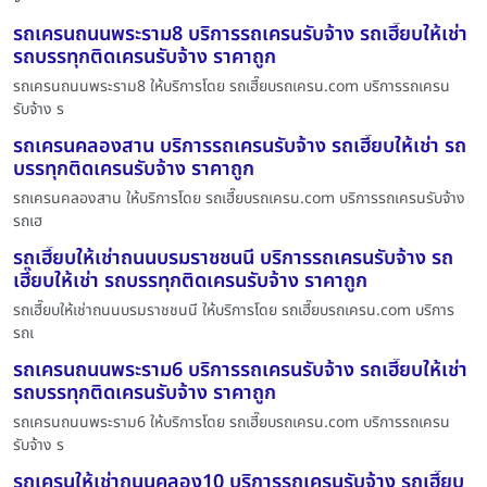
รถเครนถนนพระราม8 บริการรถเครนรับจ้าง รถเฮี๊ยบให้เช่า
รถบรรทุกติดเครนรับจ้าง ราคาถูก
รถเครนถนนพระราม8 ให้บริการโดย รถเฮี๊ยบรถเครน.com บริการรถเครน
รับจ้าง ร
รถเครนคลองสาน บริการรถเครนรับจ้าง รถเฮี๊ยบให้เช่า รถ
บรรทุกติดเครนรับจ้าง ราคาถูก
รถเครนคลองสาน ให้บริการโดย รถเฮี๊ยบรถเครน.com บริการรถเครนรับจ้าง
รถเฮ
รถเฮี๊ยบให้เช่าถนนบรมราชชนนี บริการรถเครนรับจ้าง รถ
เฮี๊ยบให้เช่า รถบรรทุกติดเครนรับจ้าง ราคาถูก
รถเฮี๊ยบให้เช่าถนนบรมราชชนนี ให้บริการโดย รถเฮี๊ยบรถเครน.com บริการ
รถเ
รถเครนถนนพระราม6 บริการรถเครนรับจ้าง รถเฮี๊ยบให้เช่า
รถบรรทุกติดเครนรับจ้าง ราคาถูก
รถเครนถนนพระราม6 ให้บริการโดย รถเฮี๊ยบรถเครน.com บริการรถเครน
รับจ้าง ร
รถเครนให้เช่าถนนคลอง10 บริการรถเครนรับจ้าง รถเฮี๊ยบ