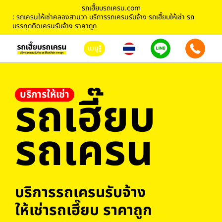
รถเฮี๊ยบรถเครน.com
: รถเครนให้เช่าคลองสามวา บริการรถเครนรับจ้าง รถเฮี๊ยบให้เช่า รถ
บรรทุกติดเครนรับจ้าง ราคาถูก
เมนู
รถเฮี๊ยบ
บริการให้เช่า
รถเครน
บริการรถเครนรับจ้าง
ให้เช่ารถเฮี๊ยบ ราคาถูก