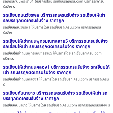
รถเครนถนนพระราม1 ให้บริการโดย รถเฮี๊ยบรถเครน.com บริการรถเครน
รับจ้าง ร
รถเฮี๊ยบถนนวัชรพล บริการรถเครนรับจ้าง รถเฮี๊ยบให้เช่า
รถบรรทุกติดเครนรับจ้าง ราคาถูก
รถเฮี๊ยบถนนวัชรพล ให้บริการโดย รถเฮี๊ยบรถเครน.com บริการรถเครน
รับจ้าง
รถเฮี๊ยบให้เช่าถนนพุทธมณฑลสาย5 บริการรถเครนรับจ้าง
รถเฮี๊ยบให้เช่า รถบรรทุกติดเครนรับจ้าง ราคาถูก
รถเฮี๊ยบให้เช่าถนนพุทธมณฑลสาย5 ให้บริการโดย รถเฮี๊ยบรถเครน.com
บริการร
รถเฮี๊ยบให้เช่าถนนคลอง1 บริการรถเครนรับจ้าง รถเฮี๊ยบให้
เช่า รถบรรทุกติดเครนรับจ้าง ราคาถูก
รถเฮี๊ยบให้เช่าถนนคลอง1 ให้บริการโดย รถเฮี๊ยบรถเครน.com บริการรถเครน
รั
รถเฮี๊ยบคันนายาว บริการรถเครนรับจ้าง รถเฮี๊ยบให้เช่า รถ
บรรทุกติดเครนรับจ้าง ราคาถูก
รถเฮี๊ยบคันนายาว ให้บริการโดย รถเฮี๊ยบรถเครน.com บริการรถเครนรับจ้าง ร