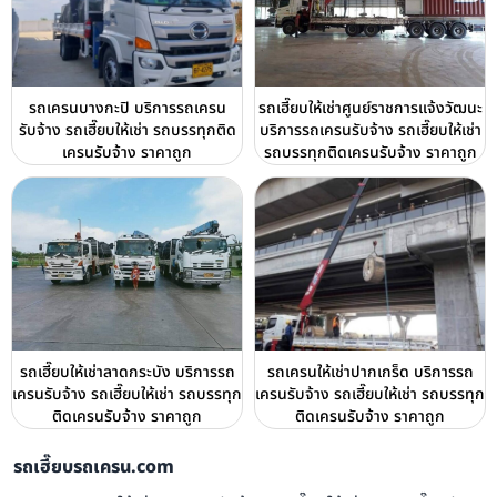
รถเครนบางกะปิ บริการรถเครน
รถเฮี๊ยบให้เช่าศูนย์ราชการแจ้งวัฒนะ
รับจ้าง รถเฮี๊ยบให้เช่า รถบรรทุกติด
บริการรถเครนรับจ้าง รถเฮี๊ยบให้เช่า
เครนรับจ้าง ราคาถูก
รถบรรทุกติดเครนรับจ้าง ราคาถูก
รถเฮี๊ยบให้เช่าลาดกระบัง บริการรถ
รถเครนให้เช่าปากเกร็ด บริการรถ
เครนรับจ้าง รถเฮี๊ยบให้เช่า รถบรรทุก
เครนรับจ้าง รถเฮี๊ยบให้เช่า รถบรรทุก
ติดเครนรับจ้าง ราคาถูก
ติดเครนรับจ้าง ราคาถูก
รถเฮี๊ยบรถเครน.com