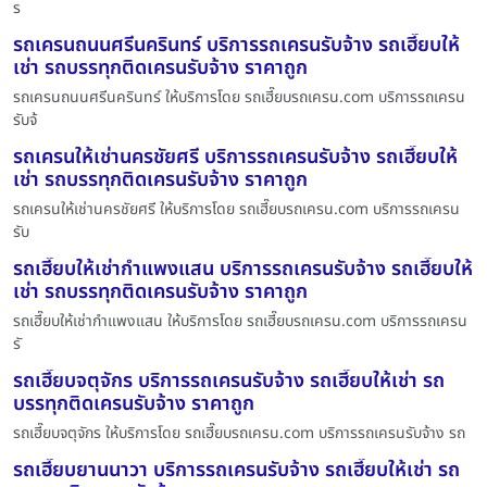
ร
รถเครนถนนศรีนครินทร์ บริการรถเครนรับจ้าง รถเฮี๊ยบให้
เช่า รถบรรทุกติดเครนรับจ้าง ราคาถูก
รถเครนถนนศรีนครินทร์ ให้บริการโดย รถเฮี๊ยบรถเครน.com บริการรถเครน
รับจ้
รถเครนให้เช่านครชัยศรี บริการรถเครนรับจ้าง รถเฮี๊ยบให้
เช่า รถบรรทุกติดเครนรับจ้าง ราคาถูก
รถเครนให้เช่านครชัยศรี ให้บริการโดย รถเฮี๊ยบรถเครน.com บริการรถเครน
รับ
รถเฮี๊ยบให้เช่ากำแพงแสน บริการรถเครนรับจ้าง รถเฮี๊ยบให้
เช่า รถบรรทุกติดเครนรับจ้าง ราคาถูก
รถเฮี๊ยบให้เช่ากำแพงแสน ให้บริการโดย รถเฮี๊ยบรถเครน.com บริการรถเครน
รั
รถเฮี๊ยบจตุจักร บริการรถเครนรับจ้าง รถเฮี๊ยบให้เช่า รถ
บรรทุกติดเครนรับจ้าง ราคาถูก
รถเฮี๊ยบจตุจักร ให้บริการโดย รถเฮี๊ยบรถเครน.com บริการรถเครนรับจ้าง รถ
รถเฮี๊ยบยานนาวา บริการรถเครนรับจ้าง รถเฮี๊ยบให้เช่า รถ