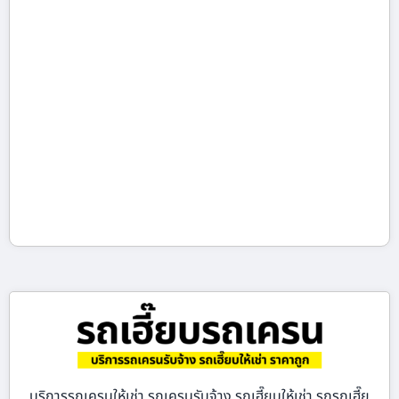
บริการรถเครนให้เช่า รถเครนรับจ้าง รถเฮี๊ยบให้เช่า รถรถเฮี๊ย