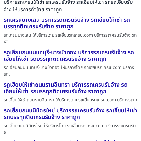
บริการรถเครนให้เช่า รถเครนรับจ้าง รถเฮี๊ยบให้เช่า รถรถเฮี๊ยบรับ
จ้าง ให้บริการทั่วไทย ราคาถูก
รถเครนบางเลน บริการรถเครนรับจ้าง รถเฮี๊ยบให้เช่า รถ
บรรทุกติดเครนรับจ้าง ราคาถูก
รถเครนบางเลน ให้บริการโดย รถเฮี๊ยบรถเครน.com บริการรถเครนรับจ้าง รถ
เฮี
รถเฮี๊ยบถนนนนทบุรี-บางบัวทอง บริการรถเครนรับจ้าง รถ
เฮี๊ยบให้เช่า รถบรรทุกติดเครนรับจ้าง ราคาถูก
รถเฮี๊ยบถนนนนทบุรี-บางบัวทอง ให้บริการโดย รถเฮี๊ยบรถเครน.com บริการ
รถเ
รถเฮี๊ยบให้เช่าถนนรามอินทรา บริการรถเครนรับจ้าง รถ
เฮี๊ยบให้เช่า รถบรรทุกติดเครนรับจ้าง ราคาถูก
รถเฮี๊ยบให้เช่าถนนรามอินทรา ให้บริการโดย รถเฮี๊ยบรถเครน.com บริการรถเค
รถเฮี๊ยบถนนนิมิตรใหม่ บริการรถเครนรับจ้าง รถเฮี๊ยบให้เช่า
รถบรรทุกติดเครนรับจ้าง ราคาถูก
รถเฮี๊ยบถนนนิมิตรใหม่ ให้บริการโดย รถเฮี๊ยบรถเครน.com บริการรถเครนรับ
จ