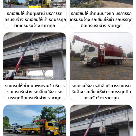
รถเฮี๊ยบให้เช่าปทุมธานี บริการรถ
รถเฮี๊ยบให้เช่าถนนบางแค บริการรถ
เครนรับจ้าง รถเฮี๊ยบให้เช่า รถบรรทุก
เครนรับจ้าง รถเฮี๊ยบให้เช่า รถบรรทุก
ติดเครนรับจ้าง ราคาถูก
ติดเครนรับจ้าง ราคาถูก
รถเครนให้เช่าถนนพระราม1 บริการ
รถเครนให้เช่าหลักสี่ บริการรถเครน
รถเครนรับจ้าง รถเฮี๊ยบให้เช่า รถ
รับจ้าง รถเฮี๊ยบให้เช่า รถบรรทุกติด
บรรทุกติดเครนรับจ้าง ราคาถูก
เครนรับจ้าง ราคาถูก