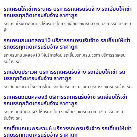
รถเครนให้เช่าพระนคร บริการรถเครนรับจ้าง รถเฮี๊ยบให้เช่า
รถบรรทุกติดเครนรับจ้าง ราคาถูก
รถเครนให้เช่าพระนคร ให้บริการโดย รถเฮี๊ยบรถเครน.com บริการรถเครนรับ
จ้า
รถเครนถนนคลอง10 บริการรถเครนรับจ้าง รถเฮี๊ยบให้เช่า
รถบรรทุกติดเครนรับจ้าง ราคาถูก
รถเครนถนนคลอง10 ให้บริการโดย รถเฮี๊ยบรถเครน.com บริการรถเครน
รับจ้าง รถ
รถเฮี๊ยบประเวศ บริการรถเครนรับจ้าง รถเฮี๊ยบให้เช่า รถ
บรรทุกติดเครนรับจ้าง ราคาถูก
รถเฮี๊ยบประเวศ ให้บริการโดย รถเฮี๊ยบรถเครน.com บริการรถเครนรับจ้าง รถเ
รถเครนถนนคลอง3 บริการรถเครนรับจ้าง รถเฮี๊ยบให้เช่า
รถบรรทุกติดเครนรับจ้าง ราคาถูก
รถเครนถนนคลอง3 ให้บริการโดย รถเฮี๊ยบรถเครน.com บริการรถเครน
รับจ้าง รถเ
รถเฮี๊ยบถนนพระราม6 บริการรถเครนรับจ้าง รถเฮี๊ยบให้เช่า
รถบรรทุกติดเครนรับจ้าง ราคาถูก