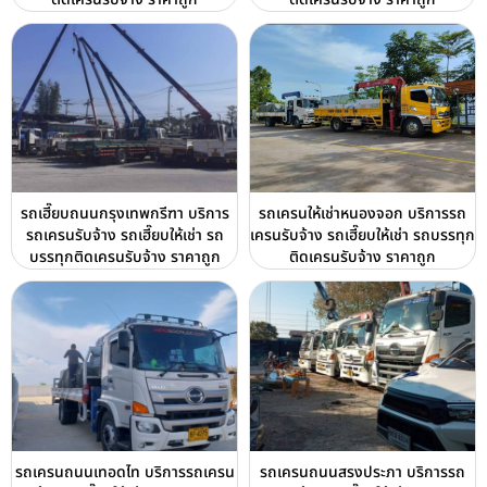
รถเฮี๊ยบถนนกรุงเทพกรีฑา บริการ
รถเครนให้เช่าหนองจอก บริการรถ
รถเครนรับจ้าง รถเฮี๊ยบให้เช่า รถ
เครนรับจ้าง รถเฮี๊ยบให้เช่า รถบรรทุก
บรรทุกติดเครนรับจ้าง ราคาถูก
ติดเครนรับจ้าง ราคาถูก
รถเครนถนนเทอดไท บริการรถเครน
รถเครนถนนสรงประภา บริการรถ