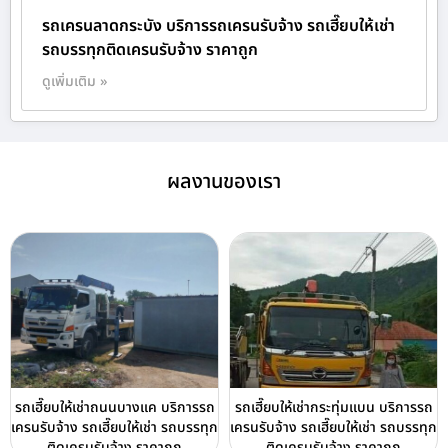
รถเครนลาดกระบัง บริการรถเครนรับจ้าง รถเฮี๊ยบให้เช่า
รถบรรทุกติดเครนรับจ้าง ราคาถูก
ดูเพิ่มเติม »
ผลงานของเรา
รถเฮี๊ยบให้เช่าถนนบางแค บริการรถ
รถเฮี๊ยบให้เช่ากระทุ่มแบน บริการรถ
เครนรับจ้าง รถเฮี๊ยบให้เช่า รถบรรทุก
เครนรับจ้าง รถเฮี๊ยบให้เช่า รถบรรทุก
ติดเครนรับจ้าง ราคาถูก
ติดเครนรับจ้าง ราคาถูก