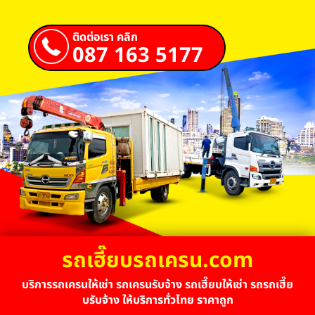
ติดต่อเรา คลิก
087 163 5177
รถเฮี๊ยบรถเครน.com
บริการรถเครนให้เช่า รถเครนรับจ้าง รถเฮี๊ยบให้เช่า รถรถเฮี๊ย
บรับจ้าง ให้บริการทั่วไทย ราคาถูก