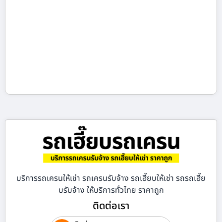
บริการรถเครนให้เช่า รถเครนรับจ้าง รถเฮี๊ยบให้เช่า รถรถเฮี๊ย
บรับจ้าง ให้บริการทั่วไทย ราคาถูก
ติดต่อเรา