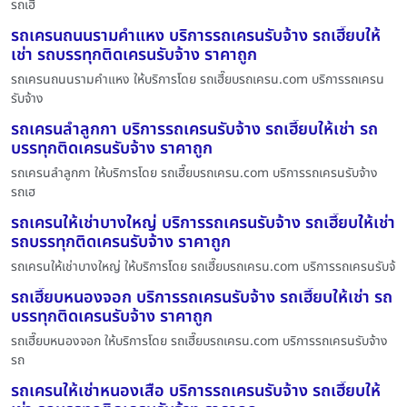
รถเฮี
รถเครนถนนรามคำแหง บริการรถเครนรับจ้าง รถเฮี๊ยบให้
เช่า รถบรรทุกติดเครนรับจ้าง ราคาถูก
รถเครนถนนรามคำแหง ให้บริการโดย รถเฮี๊ยบรถเครน.com บริการรถเครน
รับจ้าง
รถเครนลำลูกกา บริการรถเครนรับจ้าง รถเฮี๊ยบให้เช่า รถ
บรรทุกติดเครนรับจ้าง ราคาถูก
รถเครนลำลูกกา ให้บริการโดย รถเฮี๊ยบรถเครน.com บริการรถเครนรับจ้าง
รถเฮ
รถเครนให้เช่าบางใหญ่ บริการรถเครนรับจ้าง รถเฮี๊ยบให้เช่า
รถบรรทุกติดเครนรับจ้าง ราคาถูก
รถเครนให้เช่าบางใหญ่ ให้บริการโดย รถเฮี๊ยบรถเครน.com บริการรถเครนรับจ้
รถเฮี๊ยบหนองจอก บริการรถเครนรับจ้าง รถเฮี๊ยบให้เช่า รถ
บรรทุกติดเครนรับจ้าง ราคาถูก
รถเฮี๊ยบหนองจอก ให้บริการโดย รถเฮี๊ยบรถเครน.com บริการรถเครนรับจ้าง
รถ
รถเครนให้เช่าหนองเสือ บริการรถเครนรับจ้าง รถเฮี๊ยบให้