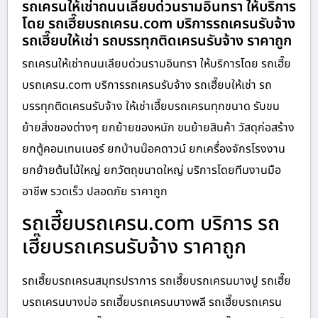
รถเครนให้เช่าถนนเลียบด่วนรามอินทรา ให้บริการ
โดย รถเฮี๊ยบรถเครน.com บริการรถเครนรับจ้าง
รถเฮี๊ยบให้เช่า รถบรรทุกติดเครนรับจ้าง ราคาถูก
รถเครนให้เช่าถนนเลียบด่วนรามอินทรา ให้บริการโดย รถเฮี๊ย
บรถเครน.com บริการรถเครนรับจ้าง รถเฮี๊ยบให้เช่า รถ
บรรทุกติดเครนรับจ้าง ให้เช่าเฮี๊ยบรถเครนทุกขนาด รับขน
ย้ายสิ่งของต่างๆ ยกย้ายของหนัก ขนย้ายสินค้า วัสดุก่อสร้าง
ยกตู้คอนเทนเนอร์ ยกบ้านน๊อคดาวน์ ยกเครื่องจักรโรงงาน
ยกย้ายต้นไม้ใหญ่ ยกวัตถุขนาดใหญ่ บริการโดยทีมงานมือ
อาชีพ รวดเร็ว ปลอดภัย ราคาถูก
รถเฮี๊ยบรถเครน.com บริการ รถ
เฮี๊ยบรถเครนรับจ้าง ราคาถูก
รถเฮี๊ยบรถเครนสมุทรปราการ รถเฮี๊ยบรถเครนบางปู รถเฮี๊ย
บรถเครนบางบ่อ รถเฮี๊ยบรถเครนบางพลี รถเฮี๊ยบรถเครน