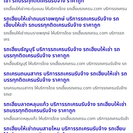
เช่า รถบรรทุกติดเครนรับจ้าง ราคาถูก
รถเฮี๊ยบให้เช่ากระทุ่มแบน ให้บริการโดย รถเฮี๊ยบรถเครน.com บริการรถเครน
รถเฮี๊ยบให้เช่าถนนราชพฤกษ์ บริการรถเครนรับจ้าง รถ
เฮี๊ยบให้เช่า รถบรรทุกติดเครนรับจ้าง ราคาถูก
รถเฮี๊ยบให้เช่าถนนราชพฤกษ์ ให้บริการโดย รถเฮี๊ยบรถเครน.com บริการรถ
เคร
รถเฮี๊ยบธัญบุรี บริการรถเครนรับจ้าง รถเฮี๊ยบให้เช่า รถ
บรรทุกติดเครนรับจ้าง ราคาถูก
รถเฮี๊ยบธัญบุรี ให้บริการโดย รถเฮี๊ยบรถเครน.com บริการรถเครนรับจ้าง รถ
รถเครนถนนสาทร บริการรถเครนรับจ้าง รถเฮี๊ยบให้เช่า รถ
บรรทุกติดเครนรับจ้าง ราคาถูก
รถเครนถนนสาทร ให้บริการโดย รถเฮี๊ยบรถเครน.com บริการรถเครนรับจ้าง
รถเฮ
รถเฮี๊ยบลาดหลุมแก้ว บริการรถเครนรับจ้าง รถเฮี๊ยบให้เช่า
รถบรรทุกติดเครนรับจ้าง ราคาถูก
รถเฮี๊ยบลาดหลุมแก้ว ให้บริการโดย รถเฮี๊ยบรถเครน.com บริการรถเครนรับจ้า
รถเฮี๊ยบให้เช่าถนนสายไหม บริการรถเครนรับจ้าง รถเฮี๊ยบ