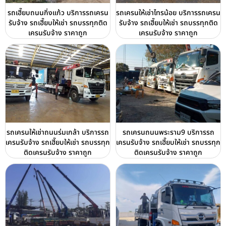
รถเฮี๊ยบถนนกิ่งแก้ว บริการรถเครน
รถเครนให้เช่าไทรน้อย บริการรถเครน
รับจ้าง รถเฮี๊ยบให้เช่า รถบรรทุกติด
รับจ้าง รถเฮี๊ยบให้เช่า รถบรรทุกติด
เครนรับจ้าง ราคาถูก
เครนรับจ้าง ราคาถูก
รถเครนให้เช่าถนนร่มเกล้า บริการรถ
รถเครนถนนพระราม9 บริการรถ
เครนรับจ้าง รถเฮี๊ยบให้เช่า รถบรรทุก
เครนรับจ้าง รถเฮี๊ยบให้เช่า รถบรรทุก
ติดเครนรับจ้าง ราคาถูก
ติดเครนรับจ้าง ราคาถูก