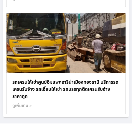
รถเครนให้เช่าศูนย์อิมแพคอารีน่าเมืองทองธานี บริการรถ
เครนรับจ้าง รถเฮี๊ยบให้เช่า รถบรรทุกติดเครนรับจ้าง
ราคาถูก
ดูเพิ่มเติม »