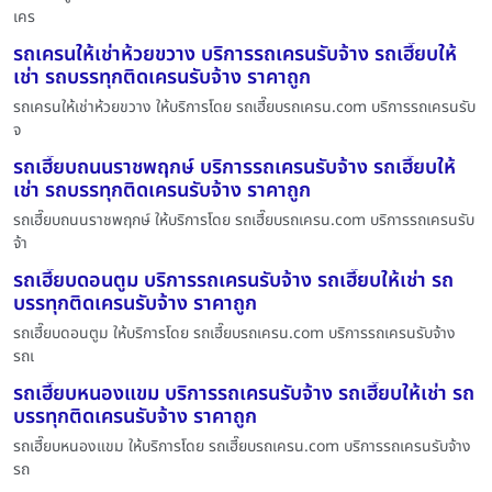
เคร
รถเครนให้เช่าห้วยขวาง บริการรถเครนรับจ้าง รถเฮี๊ยบให้
เช่า รถบรรทุกติดเครนรับจ้าง ราคาถูก
รถเครนให้เช่าห้วยขวาง ให้บริการโดย รถเฮี๊ยบรถเครน.com บริการรถเครนรับ
จ
รถเฮี๊ยบถนนราชพฤกษ์ บริการรถเครนรับจ้าง รถเฮี๊ยบให้
เช่า รถบรรทุกติดเครนรับจ้าง ราคาถูก
รถเฮี๊ยบถนนราชพฤกษ์ ให้บริการโดย รถเฮี๊ยบรถเครน.com บริการรถเครนรับ
จ้า
รถเฮี๊ยบดอนตูม บริการรถเครนรับจ้าง รถเฮี๊ยบให้เช่า รถ
บรรทุกติดเครนรับจ้าง ราคาถูก
รถเฮี๊ยบดอนตูม ให้บริการโดย รถเฮี๊ยบรถเครน.com บริการรถเครนรับจ้าง
รถเ
รถเฮี๊ยบหนองแขม บริการรถเครนรับจ้าง รถเฮี๊ยบให้เช่า รถ
บรรทุกติดเครนรับจ้าง ราคาถูก
รถเฮี๊ยบหนองแขม ให้บริการโดย รถเฮี๊ยบรถเครน.com บริการรถเครนรับจ้าง
รถ