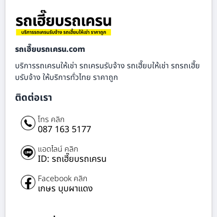
รถเฮี๊ยบรถเครน.com
บริการรถเครนให้เช่า รถเครนรับจ้าง รถเฮี๊ยบให้เช่า รถรถเฮี๊ย
บรับจ้าง ให้บริการทั่วไทย ราคาถูก
ติดต่อเรา
โทร คลิก
087 163 5177
แอดไลน์ คลิก
ID: รถเฮี๊ยบรถเครน
Facebook คลิก
เกษร บุบผาแดง