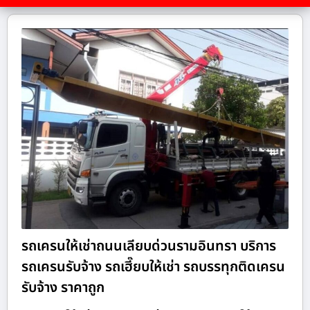
รถเครนให้เช่าถนนเลียบด่วนรามอินทรา บริการ
รถเครนรับจ้าง รถเฮี๊ยบให้เช่า รถบรรทุกติดเครน
รับจ้าง ราคาถูก