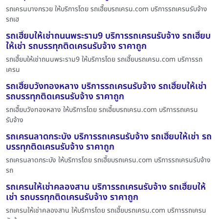
รถเครนบางกรวย ให้บริการโดย รถเฮี๊ยบรถเครน.com บริการรถเครนรับจ้าง
รถเฮ
รถเฮี๊ยบให้เช่าถนนพระราม9 บริการรถเครนรับจ้าง รถเฮี๊ยบ
ให้เช่า รถบรรทุกติดเครนรับจ้าง ราคาถูก
รถเฮี๊ยบให้เช่าถนนพระราม9 ให้บริการโดย รถเฮี๊ยบรถเครน.com บริการรถ
เครน
รถเฮี๊ยบวังทองหลาง บริการรถเครนรับจ้าง รถเฮี๊ยบให้เช่า
รถบรรทุกติดเครนรับจ้าง ราคาถูก
รถเฮี๊ยบวังทองหลาง ให้บริการโดย รถเฮี๊ยบรถเครน.com บริการรถเครน
รับจ้าง
รถเครนลาดกระบัง บริการรถเครนรับจ้าง รถเฮี๊ยบให้เช่า รถ
บรรทุกติดเครนรับจ้าง ราคาถูก
รถเครนลาดกระบัง ให้บริการโดย รถเฮี๊ยบรถเครน.com บริการรถเครนรับจ้าง
รถ
รถเครนให้เช่าคลองสาน บริการรถเครนรับจ้าง รถเฮี๊ยบให้
เช่า รถบรรทุกติดเครนรับจ้าง ราคาถูก
รถเครนให้เช่าคลองสาน ให้บริการโดย รถเฮี๊ยบรถเครน.com บริการรถเครน