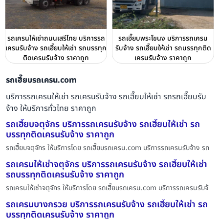
รถเครนให้เช่าถนนเสรีไทย บริการรถ
รถเฮี๊ยบพระโขนง บริการรถเครน
เครนรับจ้าง รถเฮี๊ยบให้เช่า รถบรรทุก
รับจ้าง รถเฮี๊ยบให้เช่า รถบรรทุกติด
ติดเครนรับจ้าง ราคาถูก
เครนรับจ้าง ราคาถูก
รถเฮี๊ยบรถเครน.com
บริการรถเครนให้เช่า รถเครนรับจ้าง รถเฮี๊ยบให้เช่า รถรถเฮี๊ยบรับ
จ้าง ให้บริการทั่วไทย ราคาถูก
รถเฮี๊ยบจตุจักร บริการรถเครนรับจ้าง รถเฮี๊ยบให้เช่า รถ
บรรทุกติดเครนรับจ้าง ราคาถูก
รถเฮี๊ยบจตุจักร ให้บริการโดย รถเฮี๊ยบรถเครน.com บริการรถเครนรับจ้าง รถ
รถเครนให้เช่าจตุจักร บริการรถเครนรับจ้าง รถเฮี๊ยบให้เช่า
รถบรรทุกติดเครนรับจ้าง ราคาถูก
รถเครนให้เช่าจตุจักร ให้บริการโดย รถเฮี๊ยบรถเครน.com บริการรถเครนรับจ้
รถเครนบางกรวย บริการรถเครนรับจ้าง รถเฮี๊ยบให้เช่า รถ
บรรทุกติดเครนรับจ้าง ราคาถูก