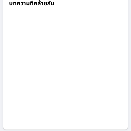
บทความที่คล้ายกัน