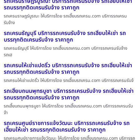
รถเครนราษฎร์บูรณะ บริการรถเครนรับจ้าง รถเฮี๊ยบให้เช่า
รถบรรทุกติดเครนรับจ้าง ราคาถูก
รถเครนราษฎร์บูรณะ ให้บริการโดย รถเฮี๊ยบรถเครน.com บริการรถเครน
รับจ้าง
รถเครนธัญบุรี บริการรถเครนรับจ้าง รถเฮี๊ยบให้เช่า รถ
บรรทุกติดเครนรับจ้าง ราคาถูก
รถเครนธัญบุรี ให้บริการโดย รถเฮี๊ยบรถเครน.com บริการรถเครนรับจ้าง
รถเฮ
รถเครนให้เช่าแปดริ้ว บริการรถเครนรับจ้าง รถเฮี๊ยบให้เช่า
รถบรรทุกติดเครนรับจ้าง ราคาถูก
รถเครนให้เช่าแปดริ้ว ให้บริการโดย รถเฮี๊ยบรถเครน.com บริการรถเครนรับจ้
รถเฮี๊ยบถนนพุทธบูชา บริการรถเครนรับจ้าง รถเฮี๊ยบให้เช่า
รถบรรทุกติดเครนรับจ้าง ราคาถูก
รถเฮี๊ยบถนนพุทธบูชา ให้บริการโดย รถเฮี๊ยบรถเครน.com บริการรถเครนรับ
จ้า
รถเครนศูนย์ราชการแจ้งวัฒนะ บริการรถเครนรับจ้าง รถ
เฮี๊ยบให้เช่า รถบรรทุกติดเครนรับจ้าง ราคาถูก
รถเครนศูนย์ราชการแจ้งวัฒนะ ให้บริการโดย รถเฮี๊ยบรถเครน.com บริการรถ