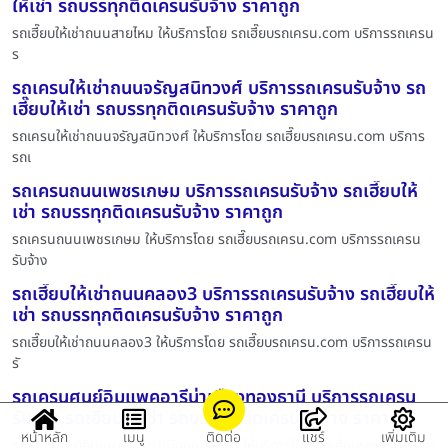
ให้เช่า รถบรรทุกติดเครนรับจ้าง ราคาถูก
รถเฮี๊ยบให้เช่าถนนสายไหม ให้บริการโดย รถเฮี๊ยบรถเครน.com บริการรถเครน
ร
รถเครนให้เช่าถนนจรัญสนิทวงศ์ บริการรถเครนรับจ้าง รถ
เฮี๊ยบให้เช่า รถบรรทุกติดเครนรับจ้าง ราคาถูก
รถเครนให้เช่าถนนจรัญสนิทวงศ์ ให้บริการโดย รถเฮี๊ยบรถเครน.com บริการ
รถเ
รถเครนถนนเพชรเกษม บริการรถเครนรับจ้าง รถเฮี๊ยบให้
เช่า รถบรรทุกติดเครนรับจ้าง ราคาถูก
รถเครนถนนเพชรเกษม ให้บริการโดย รถเฮี๊ยบรถเครน.com บริการรถเครน
รับจ้าง
รถเฮี๊ยบให้เช่าถนนคลอง3 บริการรถเครนรับจ้าง รถเฮี๊ยบให้
เช่า รถบรรทุกติดเครนรับจ้าง ราคาถูก
รถเฮี๊ยบให้เช่าถนนคลอง3 ให้บริการโดย รถเฮี๊ยบรถเครน.com บริการรถเครน
รั
รถเครนศูนย์อิมแพคอารีน่าเมืองทองธานี บริการรถเครน
รับจ้าง รถเฮี๊ยบให้เช่า รถบรรทุกติดเครนรับจ้าง ราคาถูก
หน้าหลัก
เมนู
ติดต่อ
แชร์
เพิ่มเติม
รถเครนศูนย์อิมแพคอารีน่าเมืองทองธานี ให้บริการโดย รถเฮี๊ยบรถเครน.com