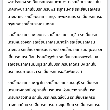
พระประแดง รถเฮี๊ยบรถเครนเมกาบางนา รถเฮี๊ยบรถเครนไบ
เทคบางนา รถเฮี๊ยบรถเครนพระสมุทรเจดีย์ รถเฮี๊ยบรถเครน
บางเสาธง รถเฮี๊ยบรถเครนกรุงเทพมหานคร รถเฮี๊ยบรถเครน
กรุงเทพ รถเฮี๊ยบรถเครนกทม
รถเฮี๊ยบรถเครนพระนคร รถเฮี๊ยบรถเครนดุสิต รถเฮี๊ยบรถ
เครนหนองจอก รถเฮี๊ยบรถเครนบางรัก รถเฮี๊ยบรถเครน
บางเขน รถเฮี๊ยบรถเครนบางกะปิ รถเฮี๊ยบรถเครนปทุมวัน รถ
เฮี๊ยบรถเครนป้อมปราบศัตรูพ่าย รถเฮี๊ยบรถเครนพระโขนง
รถเฮี๊ยบรถเครนมีนบุรี รถเฮี๊ยบรถเครนลาดกระบัง รถเฮี๊ย
บรถเครนยานนาวา รถเฮี๊ยบรถเครนสัมพันธวงศ์
รถเฮี๊ยบรถเครนพญาไท รถเฮี๊ยบรถเครนธนบุรี รถเฮี๊ยบรถ
เครนบางกอกใหญ่ รถเฮี๊ยบรถเครนห้วยขวาง รถเฮี๊ยบรถ
เครนคลองสาน รถเฮี๊ยบรถเครนตลิ่งชัน รถเฮี๊ยบรถเครน
บางกอกน้อย รถเฮี๊ยบรถเครนบางขุนเทียน รถเฮี๊ยบรถเครน