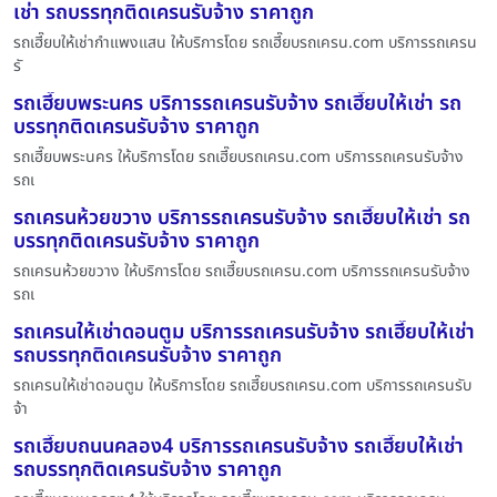
เช่า รถบรรทุกติดเครนรับจ้าง ราคาถูก
รถเฮี๊ยบให้เช่ากำแพงแสน ให้บริการโดย รถเฮี๊ยบรถเครน.com บริการรถเครน
รั
รถเฮี๊ยบพระนคร บริการรถเครนรับจ้าง รถเฮี๊ยบให้เช่า รถ
บรรทุกติดเครนรับจ้าง ราคาถูก
รถเฮี๊ยบพระนคร ให้บริการโดย รถเฮี๊ยบรถเครน.com บริการรถเครนรับจ้าง
รถเ
รถเครนห้วยขวาง บริการรถเครนรับจ้าง รถเฮี๊ยบให้เช่า รถ
บรรทุกติดเครนรับจ้าง ราคาถูก
รถเครนห้วยขวาง ให้บริการโดย รถเฮี๊ยบรถเครน.com บริการรถเครนรับจ้าง
รถเ
รถเครนให้เช่าดอนตูม บริการรถเครนรับจ้าง รถเฮี๊ยบให้เช่า
รถบรรทุกติดเครนรับจ้าง ราคาถูก
รถเครนให้เช่าดอนตูม ให้บริการโดย รถเฮี๊ยบรถเครน.com บริการรถเครนรับ
จ้า
รถเฮี๊ยบถนนคลอง4 บริการรถเครนรับจ้าง รถเฮี๊ยบให้เช่า
รถบรรทุกติดเครนรับจ้าง ราคาถูก