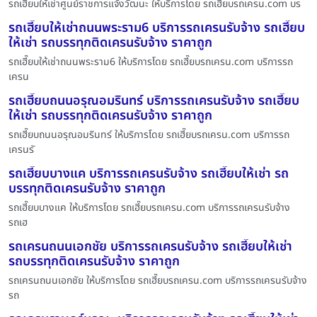
รถเฮี๊ยบให้เช่าศูนย์ราชการแจ้งวัฒนะ ให้บริการโดย รถเฮี๊ยบรถเครน.com บร
รถเฮี๊ยบให้เช่าถนนพระราม6 บริการรถเครนรับจ้าง รถเฮี๊ยบ
ให้เช่า รถบรรทุกติดเครนรับจ้าง ราคาถูก
รถเฮี๊ยบให้เช่าถนนพระราม6 ให้บริการโดย รถเฮี๊ยบรถเครน.com บริการรถ
เครน
รถเฮี๊ยบถนนอรุณอมรินทร์ บริการรถเครนรับจ้าง รถเฮี๊ยบ
ให้เช่า รถบรรทุกติดเครนรับจ้าง ราคาถูก
รถเฮี๊ยบถนนอรุณอมรินทร์ ให้บริการโดย รถเฮี๊ยบรถเครน.com บริการรถ
เครนรั
รถเฮี๊ยบบางแค บริการรถเครนรับจ้าง รถเฮี๊ยบให้เช่า รถ
บรรทุกติดเครนรับจ้าง ราคาถูก
รถเฮี๊ยบบางแค ให้บริการโดย รถเฮี๊ยบรถเครน.com บริการรถเครนรับจ้าง
รถเฮ
รถเครนถนนเอกชัย บริการรถเครนรับจ้าง รถเฮี๊ยบให้เช่า
รถบรรทุกติดเครนรับจ้าง ราคาถูก
รถเครนถนนเอกชัย ให้บริการโดย รถเฮี๊ยบรถเครน.com บริการรถเครนรับจ้าง
รถ