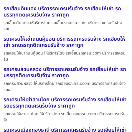
รถเฮี๊ยบดินแดง บริการรถเครนรับจ้าง รถเฮี๊ยบให้เช่า รถ
บรรทุกติดเครนรับจ้าง ราคาถูก
รถเฮี๊ยบดินแดง ให้บริการโดย รถเฮี๊ยบรถเครน.com บริการรถเครนรับจ้าง
รถเ
รถเครนให้เช่าถนนคู้บอน บริการรถเครนรับจ้าง รถเฮี๊ยบให้
เช่า รถบรรทุกติดเครนรับจ้าง ราคาถูก
รถเครนให้เช่าถนนคู้บอน ให้บริการโดย รถเฮี๊ยบรถเครน.com บริการรถเครน
รับ
รถเครนสวนหลวง บริการรถเครนรับจ้าง รถเฮี๊ยบให้เช่า รถ
บรรทุกติดเครนรับจ้าง ราคาถูก
รถเครนสวนหลวง ให้บริการโดย รถเฮี๊ยบรถเครน.com บริการรถเครนรับจ้าง
รถเฮ
รถเครนให้เช่าสามโคก บริการรถเครนรับจ้าง รถเฮี๊ยบให้เช่า
รถบรรทุกติดเครนรับจ้าง ราคาถูก
รถเครนให้เช่าสามโคก ให้บริการโดย รถเฮี๊ยบรถเครน.com บริการรถเครนรับ
จ้า
รถเครนเมืองทองธานี บริการรถเครนรับจ้าง รถเฮี๊ยบให้เช่า