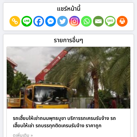
แชร์หน้านี้
รายการอื่นๆ
รถเฮี๊ยบให้เช่าถนนพุทธบูชา บริการรถเครนรับจ้าง รถ
เฮี๊ยบให้เช่า รถบรรทุกติดเครนรับจ้าง ราคาถูก
ดูเพิ่มเติม »