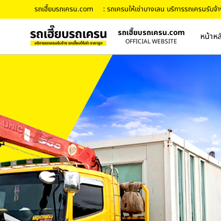
รถเฮี๊ยบรถเครน.com
: รถเครนให้เช่าบางเลน บริการรถเครนรับจ้าง
รถเฮี๊ยบรถเครน.com
หน้าหล
OFFICIAL WEBSITE