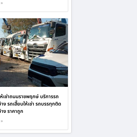
 »
ห้เช่าถนนราชพฤกษ์ บริการรถ
้าง รถเฮี๊ยบให้เช่า รถบรรทุกติด
้าง ราคาถูก
 »