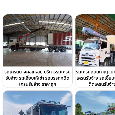
รถเครนบางคอแหลม บริการรถเครน
รถเครนถนนกาญจนาภ
รับจ้าง รถเฮี๊ยบให้เช่า รถบรรทุกติด
เครนรับจ้าง รถเฮี๊ยบ
เครนรับจ้าง ราคาถูก
ติดเครนรับจ้า