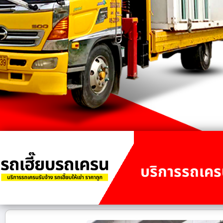
บริการรถเครนใ