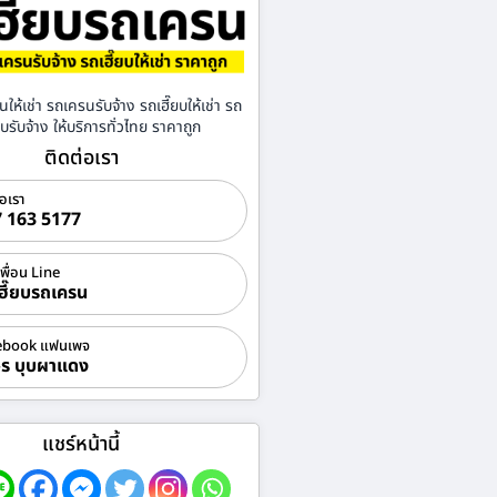
ให้เช่า รถเครนรับจ้าง รถเฮี๊ยบให้เช่า รถ
ยบรับจ้าง ให้บริการทั่วไทย ราคาถูก
ติดต่อเรา
่อเรา
 163 5177
เพื่อน Line
ฮี๊ยบรถเครน
ebook แฟนเพจ
ร บุบผาแดง
แชร์หน้านี้