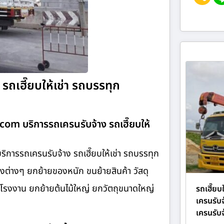
รถเฮี๊ยบให้เช่า รถบรรทุก
com บริการรถเครนรับจ้าง รถเฮี๊ยบให้
ิการรถเครนรับจ้าง รถเฮี๊ยบให้เช่า รถบรรทุก
องต่างๆ ยกย้ายของหนัก ขนย้ายสินค้า วัสดุ
รโรงงาน ยกย้ายต้นไม้ใหญ่ ยกวัตถุขนาดใหญ่
รถเฮี๊ยบ
เครนรับจ
เครนรับจ