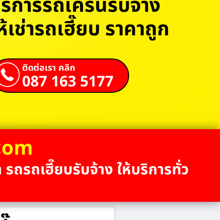
ริการรถเครนรับจ้าง
ห้เช่ารถเฮี๊ยบ ราคาถูก
ติดต่อเรา คลิก
087 163 5177
.com
 รถรถเฮี๊ยบรับจ้าง ให้บริการทั่ว