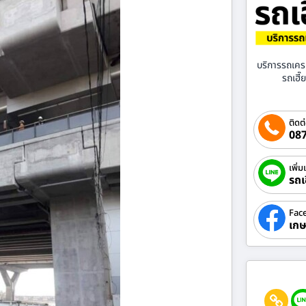
บริการรถเครน
รถเฮี๊
ติดต
087
เพิ่ม
รถเ
Fac
เกษ