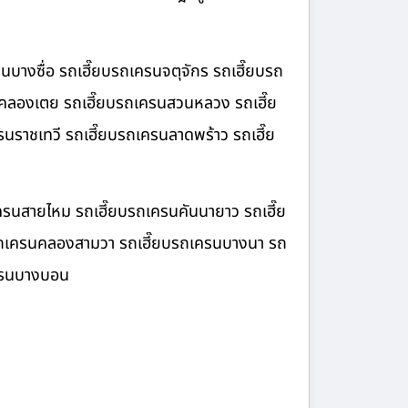
นบางซื่อ รถเฮี๊ยบรถเครนจตุจักร รถเฮี๊ยบรถ
คลองเตย รถเฮี๊ยบรถเครนสวนหลวง รถเฮี๊ย
ราชเทวี รถเฮี๊ยบรถเครนลาดพร้าว รถเฮี๊ย
ครนสายไหม รถเฮี๊ยบรถเครนคันนายาว รถเฮี๊ย
รถเครนคลองสามวา รถเฮี๊ยบรถเครนบางนา รถ
เครนบางบอน