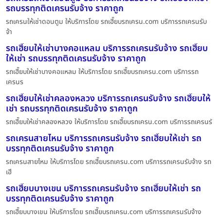
รถบรรทุกติดเครนรับจ้าง ราคาถูก
รถเครนให้เช่าดอนตูม ให้บริการโดย รถเฮี๊ยบรถเครน.com บริการรถเครนรับ
จ้า
รถเฮี๊ยบให้เช่าบางคอแหลม บริการรถเครนรับจ้าง รถเฮี๊ยบ
ให้เช่า รถบรรทุกติดเครนรับจ้าง ราคาถูก
รถเฮี๊ยบให้เช่าบางคอแหลม ให้บริการโดย รถเฮี๊ยบรถเครน.com บริการรถ
เครนร
รถเฮี๊ยบให้เช่าคลองหลวง บริการรถเครนรับจ้าง รถเฮี๊ยบให้
เช่า รถบรรทุกติดเครนรับจ้าง ราคาถูก
รถเฮี๊ยบให้เช่าคลองหลวง ให้บริการโดย รถเฮี๊ยบรถเครน.com บริการรถเครนรั
รถเครนสายไหม บริการรถเครนรับจ้าง รถเฮี๊ยบให้เช่า รถ
บรรทุกติดเครนรับจ้าง ราคาถูก
รถเครนสายไหม ให้บริการโดย รถเฮี๊ยบรถเครน.com บริการรถเครนรับจ้าง รถ
เฮี
รถเฮี๊ยบบางเขน บริการรถเครนรับจ้าง รถเฮี๊ยบให้เช่า รถ
บรรทุกติดเครนรับจ้าง ราคาถูก
รถเฮี๊ยบบางเขน ให้บริการโดย รถเฮี๊ยบรถเครน.com บริการรถเครนรับจ้าง