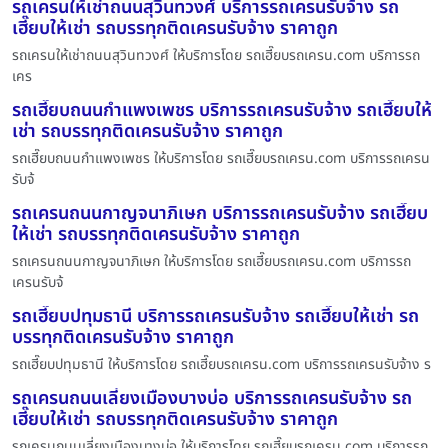
รถเครนให้เช่าถนนสุวินทวงศ์ บริการรถเครนรับจ้าง รถ
เฮี๊ยบให้เช่า รถบรรทุกติดเครนรับจ้าง ราคาถูก
รถเครนให้เช่าถนนสุวินทวงศ์ ให้บริการโดย รถเฮี๊ยบรถเครน.com บริการรถ
เคร
รถเฮี๊ยบถนนกำแพงเพชร บริการรถเครนรับจ้าง รถเฮี๊ยบให้
เช่า รถบรรทุกติดเครนรับจ้าง ราคาถูก
รถเฮี๊ยบถนนกำแพงเพชร ให้บริการโดย รถเฮี๊ยบรถเครน.com บริการรถเครน
รับจ้
รถเครนถนนกาญจนาภิเษก บริการรถเครนรับจ้าง รถเฮี๊ยบ
ให้เช่า รถบรรทุกติดเครนรับจ้าง ราคาถูก
รถเครนถนนกาญจนาภิเษก ให้บริการโดย รถเฮี๊ยบรถเครน.com บริการรถ
เครนรับจ้
รถเฮี๊ยบปทุมธานี บริการรถเครนรับจ้าง รถเฮี๊ยบให้เช่า รถ
บรรทุกติดเครนรับจ้าง ราคาถูก
รถเฮี๊ยบปทุมธานี ให้บริการโดย รถเฮี๊ยบรถเครน.com บริการรถเครนรับจ้าง ร
รถเครนถนนเลี่ยงเมืองบางบ่อ บริการรถเครนรับจ้าง รถ
เฮี๊ยบให้เช่า รถบรรทุกติดเครนรับจ้าง ราคาถูก
รถเครนถนนเลี่ยงเมืองบางบ่อ ให้บริการโดย รถเฮี๊ยบรถเครน.com บริการรถ