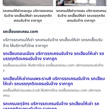
รถเครนให้เช่าดอนตูม บริการรถเครน
รถเครนให้เช่าบางเลน บริการรถเครน
รับจ้าง รถเฮี๊ยบให้เช่า รถบรรทุกติด
รับจ้าง รถเฮี๊ยบให้เช่า รถบรรทุกติด
เครนรับจ้าง ราคาถูก
เครนรับจ้าง ราคาถูก
รถเฮี๊ยบรถเครน.com
บริการรถเครนให้เช่า รถเครนรับจ้าง รถเฮี๊ยบให้เช่า รถรถเฮี๊ยบรับ
จ้าง ให้บริการทั่วไทย ราคาถูก
รถเฮี๊ยบดอนเมือง บริการรถเครนรับจ้าง รถเฮี๊ยบให้เช่า รถ
บรรทุกติดเครนรับจ้าง ราคาถูก
รถเฮี๊ยบดอนเมือง ให้บริการโดย รถเฮี๊ยบรถเครน.com บริการรถเครนรับจ้าง
ร
รถเฮี๊ยบให้เช่าถนนพระราม8 บริการรถเครนรับจ้าง รถเฮี๊ยบ
ให้เช่า รถบรรทุกติดเครนรับจ้าง ราคาถูก
รถเฮี๊ยบให้เช่าถนนพระราม8 ให้บริการโดย รถเฮี๊ยบรถเครน.com บริการรถ
เครน
รถเครนจตุจักร บริการรถเครนรับจ้าง รถเฮี๊ยบให้เช่า รถ
บรรทุกติดเครนรับจ้าง ราคาถูก