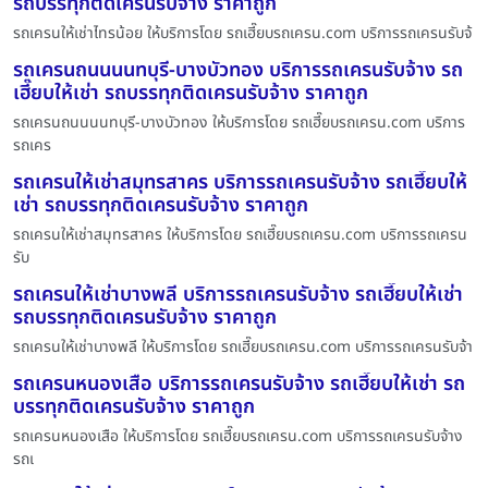
รถบรรทุกติดเครนรับจ้าง ราคาถูก
รถเครนให้เช่าไทรน้อย ให้บริการโดย รถเฮี๊ยบรถเครน.com บริการรถเครนรับจ้
รถเครนถนนนนทบุรี-บางบัวทอง บริการรถเครนรับจ้าง รถ
เฮี๊ยบให้เช่า รถบรรทุกติดเครนรับจ้าง ราคาถูก
รถเครนถนนนนทบุรี-บางบัวทอง ให้บริการโดย รถเฮี๊ยบรถเครน.com บริการ
รถเคร
รถเครนให้เช่าสมุทรสาคร บริการรถเครนรับจ้าง รถเฮี๊ยบให้
เช่า รถบรรทุกติดเครนรับจ้าง ราคาถูก
รถเครนให้เช่าสมุทรสาคร ให้บริการโดย รถเฮี๊ยบรถเครน.com บริการรถเครน
รับ
รถเครนให้เช่าบางพลี บริการรถเครนรับจ้าง รถเฮี๊ยบให้เช่า
รถบรรทุกติดเครนรับจ้าง ราคาถูก
รถเครนให้เช่าบางพลี ให้บริการโดย รถเฮี๊ยบรถเครน.com บริการรถเครนรับจ้า
รถเครนหนองเสือ บริการรถเครนรับจ้าง รถเฮี๊ยบให้เช่า รถ
บรรทุกติดเครนรับจ้าง ราคาถูก
รถเครนหนองเสือ ให้บริการโดย รถเฮี๊ยบรถเครน.com บริการรถเครนรับจ้าง
รถเ