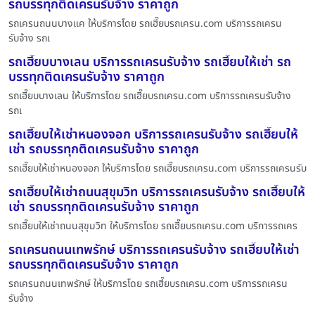
รถบรรทุกติดเครนรับจ้าง ราคาถูก
รถเครนถนนบางแค ให้บริการโดย รถเฮี๊ยบรถเครน.com บริการรถเครน
รับจ้าง รถเ
รถเฮี๊ยบบางเลน บริการรถเครนรับจ้าง รถเฮี๊ยบให้เช่า รถ
บรรทุกติดเครนรับจ้าง ราคาถูก
รถเฮี๊ยบบางเลน ให้บริการโดย รถเฮี๊ยบรถเครน.com บริการรถเครนรับจ้าง
รถเ
รถเฮี๊ยบให้เช่าหนองจอก บริการรถเครนรับจ้าง รถเฮี๊ยบให้
เช่า รถบรรทุกติดเครนรับจ้าง ราคาถูก
รถเฮี๊ยบให้เช่าหนองจอก ให้บริการโดย รถเฮี๊ยบรถเครน.com บริการรถเครนรับ
รถเฮี๊ยบให้เช่าถนนสุขุมวิท บริการรถเครนรับจ้าง รถเฮี๊ยบให้
เช่า รถบรรทุกติดเครนรับจ้าง ราคาถูก
รถเฮี๊ยบให้เช่าถนนสุขุมวิท ให้บริการโดย รถเฮี๊ยบรถเครน.com บริการรถเคร
รถเครนถนนเทพรักษ์ บริการรถเครนรับจ้าง รถเฮี๊ยบให้เช่า
รถบรรทุกติดเครนรับจ้าง ราคาถูก
รถเครนถนนเทพรักษ์ ให้บริการโดย รถเฮี๊ยบรถเครน.com บริการรถเครน
รับจ้าง