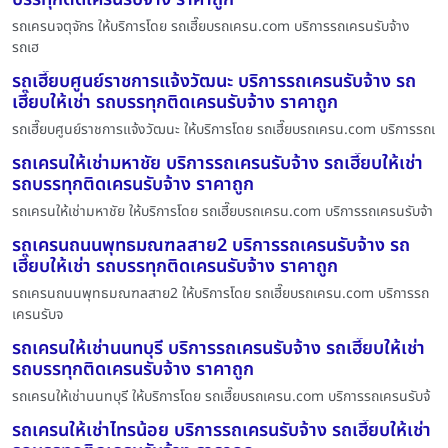
รถเครนจตุจักร ให้บริการโดย รถเฮี๊ยบรถเครน.com บริการรถเครนรับจ้าง
รถเฮ
รถเฮี๊ยบศูนย์ราชการแจ้งวัฒนะ บริการรถเครนรับจ้าง รถ
เฮี๊ยบให้เช่า รถบรรทุกติดเครนรับจ้าง ราคาถูก
รถเฮี๊ยบศูนย์ราชการแจ้งวัฒนะ ให้บริการโดย รถเฮี๊ยบรถเครน.com บริการรถเ
รถเครนให้เช่ามหาชัย บริการรถเครนรับจ้าง รถเฮี๊ยบให้เช่า
รถบรรทุกติดเครนรับจ้าง ราคาถูก
รถเครนให้เช่ามหาชัย ให้บริการโดย รถเฮี๊ยบรถเครน.com บริการรถเครนรับจ้า
รถเครนถนนพุทธมณฑลสาย2 บริการรถเครนรับจ้าง รถ
เฮี๊ยบให้เช่า รถบรรทุกติดเครนรับจ้าง ราคาถูก
รถเครนถนนพุทธมณฑลสาย2 ให้บริการโดย รถเฮี๊ยบรถเครน.com บริการรถ
เครนรับจ
รถเครนให้เช่านนทบุรี บริการรถเครนรับจ้าง รถเฮี๊ยบให้เช่า
รถบรรทุกติดเครนรับจ้าง ราคาถูก
รถเครนให้เช่านนทบุรี ให้บริการโดย รถเฮี๊ยบรถเครน.com บริการรถเครนรับจ้
รถเครนให้เช่าไทรน้อย บริการรถเครนรับจ้าง รถเฮี๊ยบให้เช่า