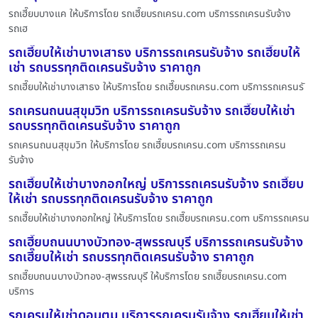
รถเฮี๊ยบบางแค ให้บริการโดย รถเฮี๊ยบรถเครน.com บริการรถเครนรับจ้าง
รถเฮ
รถเฮี๊ยบให้เช่าบางเสาธง บริการรถเครนรับจ้าง รถเฮี๊ยบให้
เช่า รถบรรทุกติดเครนรับจ้าง ราคาถูก
รถเฮี๊ยบให้เช่าบางเสาธง ให้บริการโดย รถเฮี๊ยบรถเครน.com บริการรถเครนรั
รถเครนถนนสุขุมวิท บริการรถเครนรับจ้าง รถเฮี๊ยบให้เช่า
รถบรรทุกติดเครนรับจ้าง ราคาถูก
รถเครนถนนสุขุมวิท ให้บริการโดย รถเฮี๊ยบรถเครน.com บริการรถเครน
รับจ้าง
รถเฮี๊ยบให้เช่าบางกอกใหญ่ บริการรถเครนรับจ้าง รถเฮี๊ยบ
ให้เช่า รถบรรทุกติดเครนรับจ้าง ราคาถูก
รถเฮี๊ยบให้เช่าบางกอกใหญ่ ให้บริการโดย รถเฮี๊ยบรถเครน.com บริการรถเครน
รถเฮี๊ยบถนนบางบัวทอง-สุพรรณบุรี บริการรถเครนรับจ้าง
รถเฮี๊ยบให้เช่า รถบรรทุกติดเครนรับจ้าง ราคาถูก
รถเฮี๊ยบถนนบางบัวทอง-สุพรรณบุรี ให้บริการโดย รถเฮี๊ยบรถเครน.com
บริการ
รถเครนให้เช่าดอนตูม บริการรถเครนรับจ้าง รถเฮี๊ยบให้เช่า