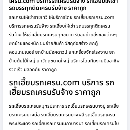
เครน.com บริการรถเครนรับจ้าง รถเฮี๊ยบให้เช่า
รถบรรทุกติดเครนรับจ้าง ราคาถูก
รถเครนให้เช่าราชเทวี ให้บริการโดย รถเฮี๊ยบรถเครน.com
บริการรถเครนรับจ้าง รถเฮี๊ยบให้เช่า รถบรรทุกติดเครน
รับจ้าง ให้เช่าเฮี๊ยบรถเครนทุกขนาด รับขนย้ายสิ่งของต่างๆ
ยกย้ายของหนัก ขนย้ายสินค้า วัสดุก่อสร้าง ยกตู้
คอนเทนเนอร์ ยกบ้านน๊อคดาวน์ ยกเครื่องจักรโรงงาน ยก
ย้ายต้นไม้ใหญ่ ยกวัตถุขนาดใหญ่ บริการโดยทีมงานมืออาชีพ
รวดเร็ว ปลอดภัย ราคาถูก
รถเฮี๊ยบรถเครน.com บริการ รถ
เฮี๊ยบรถเครนรับจ้าง ราคาถูก
รถเฮี๊ยบรถเครนสมุทรปราการ รถเฮี๊ยบรถเครนบางปู รถเฮี๊ย
บรถเครนบางบ่อ รถเฮี๊ยบรถเครนบางพลี รถเฮี๊ยบรถเครน
พระประแดง รถเฮี๊ยบรถเครนเมกาบางนา รถเฮี๊ยบรถเครนไบ