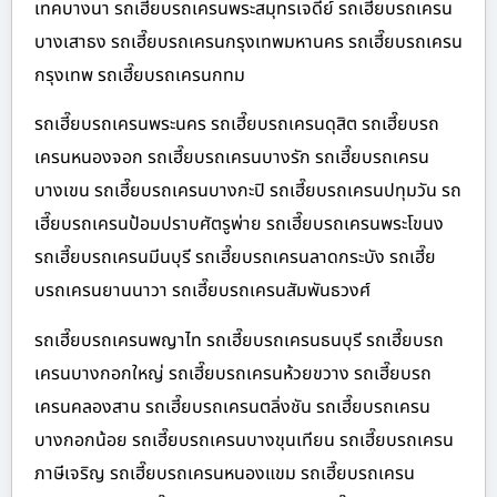
เทคบางนา รถเฮี๊ยบรถเครนพระสมุทรเจดีย์ รถเฮี๊ยบรถเครน
บางเสาธง รถเฮี๊ยบรถเครนกรุงเทพมหานคร รถเฮี๊ยบรถเครน
กรุงเทพ รถเฮี๊ยบรถเครนกทม
รถเฮี๊ยบรถเครนพระนคร รถเฮี๊ยบรถเครนดุสิต รถเฮี๊ยบรถ
เครนหนองจอก รถเฮี๊ยบรถเครนบางรัก รถเฮี๊ยบรถเครน
บางเขน รถเฮี๊ยบรถเครนบางกะปิ รถเฮี๊ยบรถเครนปทุมวัน รถ
เฮี๊ยบรถเครนป้อมปราบศัตรูพ่าย รถเฮี๊ยบรถเครนพระโขนง
รถเฮี๊ยบรถเครนมีนบุรี รถเฮี๊ยบรถเครนลาดกระบัง รถเฮี๊ย
บรถเครนยานนาวา รถเฮี๊ยบรถเครนสัมพันธวงศ์
รถเฮี๊ยบรถเครนพญาไท รถเฮี๊ยบรถเครนธนบุรี รถเฮี๊ยบรถ
เครนบางกอกใหญ่ รถเฮี๊ยบรถเครนห้วยขวาง รถเฮี๊ยบรถ
เครนคลองสาน รถเฮี๊ยบรถเครนตลิ่งชัน รถเฮี๊ยบรถเครน
บางกอกน้อย รถเฮี๊ยบรถเครนบางขุนเทียน รถเฮี๊ยบรถเครน
ภาษีเจริญ รถเฮี๊ยบรถเครนหนองแขม รถเฮี๊ยบรถเครน