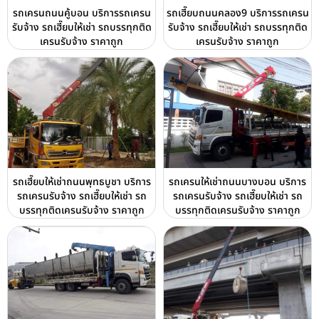
รถเครนถนนคู้บอน บริการรถเครน
รถเฮี๊ยบถนนคลอง9 บริการรถเครน
รับจ้าง รถเฮี๊ยบให้เช่า รถบรรทุกติด
รับจ้าง รถเฮี๊ยบให้เช่า รถบรรทุกติด
เครนรับจ้าง ราคาถูก
เครนรับจ้าง ราคาถูก
รถเฮี๊ยบให้เช่าถนนพุทธบูชา บริการ
รถเครนให้เช่าถนนบางบอน บริการ
รถเครนรับจ้าง รถเฮี๊ยบให้เช่า รถ
รถเครนรับจ้าง รถเฮี๊ยบให้เช่า รถ
บรรทุกติดเครนรับจ้าง ราคาถูก
บรรทุกติดเครนรับจ้าง ราคาถูก