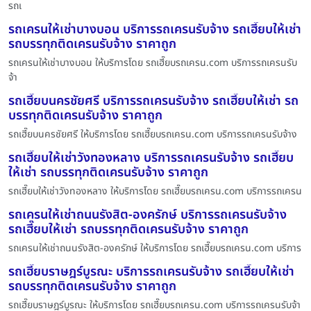
รถเ
รถเครนให้เช่าบางบอน บริการรถเครนรับจ้าง รถเฮี๊ยบให้เช่า
รถบรรทุกติดเครนรับจ้าง ราคาถูก
รถเครนให้เช่าบางบอน ให้บริการโดย รถเฮี๊ยบรถเครน.com บริการรถเครนรับ
จ้า
รถเฮี๊ยบนครชัยศรี บริการรถเครนรับจ้าง รถเฮี๊ยบให้เช่า รถ
บรรทุกติดเครนรับจ้าง ราคาถูก
รถเฮี๊ยบนครชัยศรี ให้บริการโดย รถเฮี๊ยบรถเครน.com บริการรถเครนรับจ้าง
รถเฮี๊ยบให้เช่าวังทองหลาง บริการรถเครนรับจ้าง รถเฮี๊ยบ
ให้เช่า รถบรรทุกติดเครนรับจ้าง ราคาถูก
รถเฮี๊ยบให้เช่าวังทองหลาง ให้บริการโดย รถเฮี๊ยบรถเครน.com บริการรถเครน
รถเครนให้เช่าถนนรังสิต-องครักษ์ บริการรถเครนรับจ้าง
รถเฮี๊ยบให้เช่า รถบรรทุกติดเครนรับจ้าง ราคาถูก
รถเครนให้เช่าถนนรังสิต-องครักษ์ ให้บริการโดย รถเฮี๊ยบรถเครน.com บริการ
รถเฮี๊ยบราษฎร์บูรณะ บริการรถเครนรับจ้าง รถเฮี๊ยบให้เช่า
รถบรรทุกติดเครนรับจ้าง ราคาถูก
รถเฮี๊ยบราษฎร์บูรณะ ให้บริการโดย รถเฮี๊ยบรถเครน.com บริการรถเครนรับจ้า