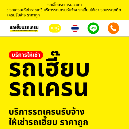
รถเฮี๊ยบรถเครน.com
: รถเครนให้เช่าราชเทวี บริการรถเครนรับจ้าง รถเฮี๊ยบให้เช่า รถบรรทุกติด
เครนรับจ้าง ราคาถูก
เมนู
รถเฮี๊ยบ
บริการให้เช่า
รถเครน
บริการรถเครนรับจ้าง
ให้เช่ารถเฮี๊ยบ ราคาถูก