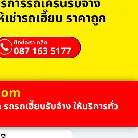
ริการรถเครนรับจ้าง
ห้เช่ารถเฮี๊ยบ ราคาถูก
ติดต่อเรา คลิก
087 163 5177
.com
 รถรถเฮี๊ยบรับจ้าง ให้บริการทั่ว