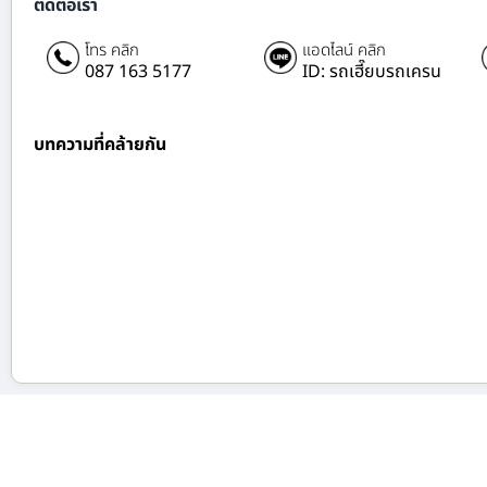
ติดต่อเรา
โทร คลิก
แอดไลน์ คลิก
087 163 5177
ID: รถเฮี๊ยบรถเครน
บทความที่คล้ายกัน