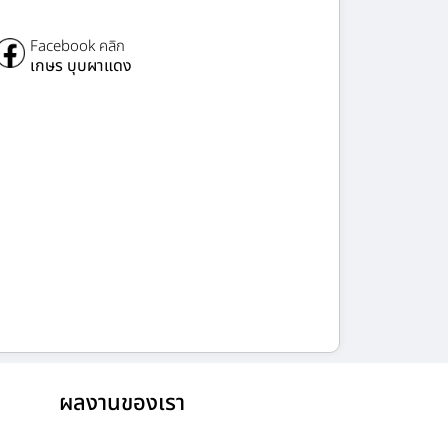
Facebook คลิก
เกษร บุบผาแดง
ผลงานของเรา