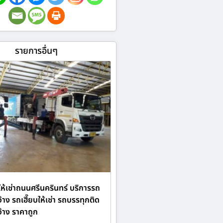
รายการอื่นๆ
ให้เช่าถนนศรีนครินทร์ บริการรถ
้าง รถเฮี๊ยบให้เช่า รถบรรทุกติด
้าง ราคาถูก