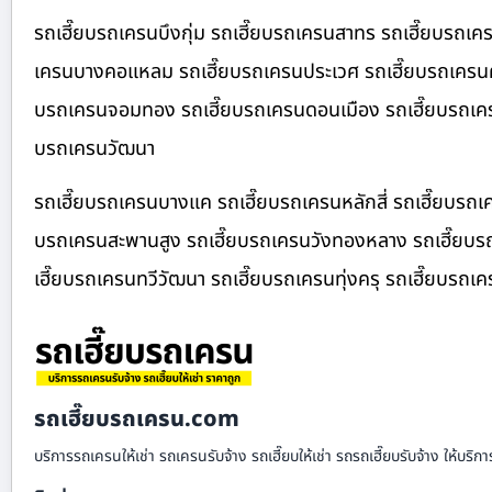
รถเฮี๊ยบรถเครนบึงกุ่ม รถเฮี๊ยบรถเครนสาทร รถเฮี๊ยบรถเคร
เครนบางคอแหลม รถเฮี๊ยบรถเครนประเวศ รถเฮี๊ยบรถเครน
บรถเครนจอมทอง รถเฮี๊ยบรถเครนดอนเมือง รถเฮี๊ยบรถเครน
บรถเครนวัฒนา
รถเฮี๊ยบรถเครนบางแค รถเฮี๊ยบรถเครนหลักสี่ รถเฮี๊ยบรถเ
บรถเครนสะพานสูง รถเฮี๊ยบรถเครนวังทองหลาง รถเฮี๊ยบ
เฮี๊ยบรถเครนทวีวัฒนา รถเฮี๊ยบรถเครนทุ่งครุ รถเฮี๊ยบรถ
รถเฮี๊ยบรถเครน.com
บริการรถเครนให้เช่า รถเครนรับจ้าง รถเฮี๊ยบให้เช่า รถรถเฮี๊ยบรับจ้าง ให้บริก