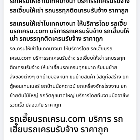
รถเครนให้เช่าไบเทคบางนา บริการรถเครนรับจ้าง
รถเฮี๊ยบให้เช่า รถบรรทุกติดเครนรับจ้าง ราคาถูก
รถเครนให้เช่าไบเทคบางนา ให้บริการโดย รถเฮี๊ย
บรถเครน.com บริการรถเครนรับจ้าง รถเฮี๊ยบให้
เช่า รถบรรทุกติดเครนรับจ้าง ราคาถูก
รถเครนให้เช่าไบเทคบางนา ให้บริการโดย รถเฮี๊ยบรถ
เครน.com บริการรถเครนรับจ้าง รถเฮี๊ยบให้เช่า รถบรรทุก
ติดเครนรับจ้าง ให้เช่าเฮี๊ยบรถเครนทุกขนาด รับขนย้าย
สิ่งของต่างๆ ยกย้ายของหนัก ขนย้ายสินค้า วัสดุก่อสร้าง ยก
ตู้คอนเทนเนอร์ ยกบ้านน๊อคดาวน์ ยกเครื่องจักรโรงงาน ยก
ย้ายต้นไม้ใหญ่ ยกวัตถุขนาดใหญ่ บริการโดยทีมงานมืออาชีพ
รวดเร็ว ปลอดภัย ราคาถูก
รถเฮี๊ยบรถเครน.com บริการ รถ
เฮี๊ยบรถเครนรับจ้าง ราคาถูก