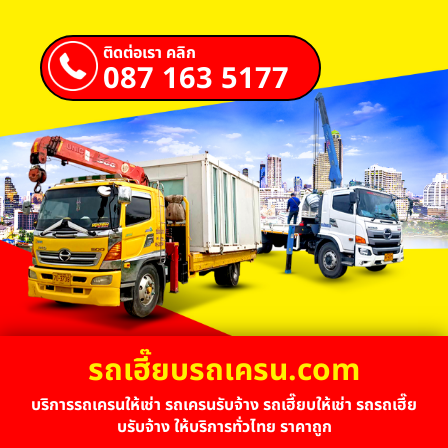
ติดต่อเรา คลิก
087 163 5177
รถเฮี๊ยบรถเครน.com
บริการรถเครนให้เช่า รถเครนรับจ้าง รถเฮี๊ยบให้เช่า รถรถเฮี๊ย
บรับจ้าง ให้บริการทั่วไทย ราคาถูก