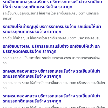
รถเฮี๊ยบถนนอรุณอมรินทร์ บริการรถเครนรับจ้าง รถเฮี๊ยบ
ให้เช่า รถบรรทุกติดเครนรับจ้าง ราคาถูก
รถเฮี๊ยบถนนอรุณอมรินทร์ ให้บริการโดย รถเฮี๊ยบรถเครน.com บริการรถ
เครนรั
รถเฮี๊ยบให้เช่าธัญบุรี บริการรถเครนรับจ้าง รถเฮี๊ยบให้เช่า
รถบรรทุกติดเครนรับจ้าง ราคาถูก
รถเฮี๊ยบให้เช่าธัญบุรี ให้บริการโดย รถเฮี๊ยบรถเครน.com บริการรถเครนรับ
รถเฮี๊ยบบางเลน บริการรถเครนรับจ้าง รถเฮี๊ยบให้เช่า รถ
บรรทุกติดเครนรับจ้าง ราคาถูก
รถเฮี๊ยบบางเลน ให้บริการโดย รถเฮี๊ยบรถเครน.com บริการรถเครนรับจ้าง
รถเ
รถเครนคลองหลวง บริการรถเครนรับจ้าง รถเฮี๊ยบให้เช่า
รถบรรทุกติดเครนรับจ้าง ราคาถูก
รถเครนคลองหลวง ให้บริการโดย รถเฮี๊ยบรถเครน.com บริการรถเครนรับจ้าง
รถเ
รถเครนคลองหลวง บริการรถเครนรับจ้าง รถเฮี๊ยบให้เช่า
รถบรรทุกติดเครนรับจ้าง ราคาถูก
รถเครนคลองหลวง ให้บริการโดย รถเฮี๊ยบรถเครน.com บริการรถเครนรับจ้าง