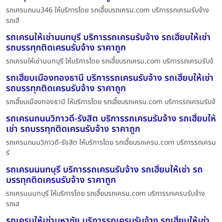
รถเครนถนน346 ให้บริการโดย รถเฮี๊ยบรถเครน.com บริการรถเครนรับจ้าง
รถเฮี
รถเครนให้เช่านนทบุรี บริการรถเครนรับจ้าง รถเฮี๊ยบให้เช่า
รถบรรทุกติดเครนรับจ้าง ราคาถูก
รถเครนให้เช่านนทบุรี ให้บริการโดย รถเฮี๊ยบรถเครน.com บริการรถเครนรับจ้
รถเฮี๊ยบเมืองทองธานี บริการรถเครนรับจ้าง รถเฮี๊ยบให้เช่า
รถบรรทุกติดเครนรับจ้าง ราคาถูก
รถเฮี๊ยบเมืองทองธานี ให้บริการโดย รถเฮี๊ยบรถเครน.com บริการรถเครนรับจ้
รถเครนถนนวิภาวดี-รังสิต บริการรถเครนรับจ้าง รถเฮี๊ยบให้
เช่า รถบรรทุกติดเครนรับจ้าง ราคาถูก
รถเครนถนนวิภาวดี-รังสิต ให้บริการโดย รถเฮี๊ยบรถเครน.com บริการรถเครน
รั
รถเครนนนทบุรี บริการรถเครนรับจ้าง รถเฮี๊ยบให้เช่า รถ
บรรทุกติดเครนรับจ้าง ราคาถูก
รถเครนนนทบุรี ให้บริการโดย รถเฮี๊ยบรถเครน.com บริการรถเครนรับจ้าง
รถเฮ
รถเครนให้เช่ามหาชัย บริการรถเครนรับจ้าง รถเฮี๊ยบให้เช่า