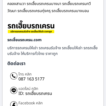
คลองสามวา รถเฮี๊ยบรถเครนบางนา รถเฮี๊ยบรถเครนทวี
วัฒนา รถเฮี๊ยบรถเครนทุ่งครุ รถเฮี๊ยบรถเครนบางบอน
รถเฮี๊ยบรถเครน.com
บริการรถเครนให้เช่า รถเครนรับจ้าง รถเฮี๊ยบให้เช่า รถรถเฮี๊ย
บรับจ้าง ให้บริการทั่วไทย ราคาถูก
ติดต่อเรา
โทร คลิก
087 163 5177
แอดไลน์ คลิก
ID: รถเฮี๊ยบรถเครน
Facebook คลิก