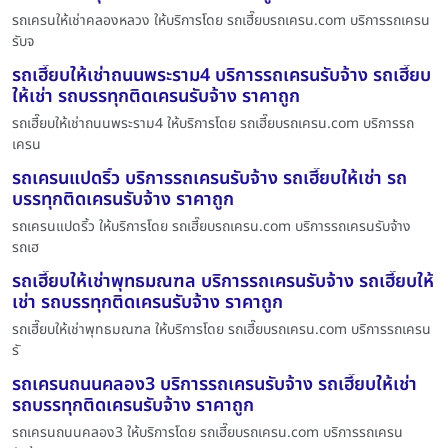
รถเครนให้เช่าคลองหลวง ให้บริการโดย รถเฮี๊ยบรถเครน.com บริการรถเครน
รับจ
รถเฮี๊ยบให้เช่าถนนพระราม4 บริการรถเครนรับจ้าง รถเฮี๊ยบ
ให้เช่า รถบรรทุกติดเครนรับจ้าง ราคาถูก
รถเฮี๊ยบให้เช่าถนนพระราม4 ให้บริการโดย รถเฮี๊ยบรถเครน.com บริการรถ
เครน
รถเครนแปดริ้ว บริการรถเครนรับจ้าง รถเฮี๊ยบให้เช่า รถ
บรรทุกติดเครนรับจ้าง ราคาถูก
รถเครนแปดริ้ว ให้บริการโดย รถเฮี๊ยบรถเครน.com บริการรถเครนรับจ้าง
รถเฮ
รถเฮี๊ยบให้เช่าพุทธมณฑล บริการรถเครนรับจ้าง รถเฮี๊ยบให้
เช่า รถบรรทุกติดเครนรับจ้าง ราคาถูก
รถเฮี๊ยบให้เช่าพุทธมณฑล ให้บริการโดย รถเฮี๊ยบรถเครน.com บริการรถเครน
รั
รถเครนถนนคลอง3 บริการรถเครนรับจ้าง รถเฮี๊ยบให้เช่า
รถบรรทุกติดเครนรับจ้าง ราคาถูก
รถเครนถนนคลอง3 ให้บริการโดย รถเฮี๊ยบรถเครน.com บริการรถเครน