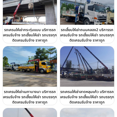
รถเครนให้เช่ากระทุ่มแบน บริการรถ
รถเฮี๊ยบให้เช่าถนนคลอง2 บริการรถ
เครนรับจ้าง รถเฮี๊ยบให้เช่า รถบรรทุก
เครนรับจ้าง รถเฮี๊ยบให้เช่า รถบรรทุก
ติดเครนรับจ้าง ราคาถูก
ติดเครนรับจ้าง ราคาถูก
รถเครนให้เช่าเมกาบางนา บริการรถ
รถเครนให้เช่าลาดหลุมแก้ว บริการรถ
เครนรับจ้าง รถเฮี๊ยบให้เช่า รถบรรทุก
เครนรับจ้าง รถเฮี๊ยบให้เช่า รถบรรทุก
ติดเครนรับจ้าง ราคาถูก
ติดเครนรับจ้าง ราคาถูก