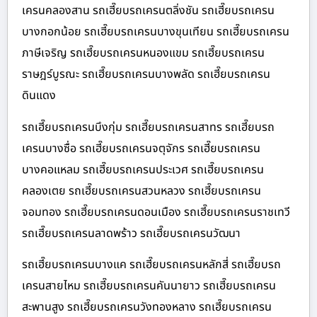
เครนคลองสาน รถเฮี๊ยบรถเครนตลิ่งชัน รถเฮี๊ยบรถเครน
บางกอกน้อย รถเฮี๊ยบรถเครนบางขุนเทียน รถเฮี๊ยบรถเครน
ภาษีเจริญ รถเฮี๊ยบรถเครนหนองแขม รถเฮี๊ยบรถเครน
ราษฎร์บูรณะ รถเฮี๊ยบรถเครนบางพลัด รถเฮี๊ยบรถเครน
ดินแดง
รถเฮี๊ยบรถเครนบึงกุ่ม รถเฮี๊ยบรถเครนสาทร รถเฮี๊ยบรถ
เครนบางซื่อ รถเฮี๊ยบรถเครนจตุจักร รถเฮี๊ยบรถเครน
บางคอแหลม รถเฮี๊ยบรถเครนประเวศ รถเฮี๊ยบรถเครน
คลองเตย รถเฮี๊ยบรถเครนสวนหลวง รถเฮี๊ยบรถเครน
จอมทอง รถเฮี๊ยบรถเครนดอนเมือง รถเฮี๊ยบรถเครนราชเทวี
รถเฮี๊ยบรถเครนลาดพร้าว รถเฮี๊ยบรถเครนวัฒนา
รถเฮี๊ยบรถเครนบางแค รถเฮี๊ยบรถเครนหลักสี่ รถเฮี๊ยบรถ
เครนสายไหม รถเฮี๊ยบรถเครนคันนายาว รถเฮี๊ยบรถเครน
สะพานสูง รถเฮี๊ยบรถเครนวังทองหลาง รถเฮี๊ยบรถเครน