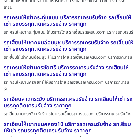
รถเฮี๊ยบให้เช่าถนนศรีสมาน ให้บริการโดย รถเฮี๊ยบรถเครน.com บริการรถ
เครน
รถเครนให้เช่ากระทุ่มแบน บริการรถเครนรับจ้าง รถเฮี๊ยบให้
เช่า รถบรรทุกติดเครนรับจ้าง ราคาถูก
รถเครนให้เช่ากระทุ่มแบน ให้บริการโดย รถเฮี๊ยบรถเครน.com บริการรถเครนรั
รถเฮี๊ยบให้เช่าถนนอ่อนนุช บริการรถเครนรับจ้าง รถเฮี๊ยบให้
เช่า รถบรรทุกติดเครนรับจ้าง ราคาถูก
รถเฮี๊ยบให้เช่าถนนอ่อนนุช ให้บริการโดย รถเฮี๊ยบรถเครน.com บริการรถเครน
รถเครนให้เช่านครชัยศรี บริการรถเครนรับจ้าง รถเฮี๊ยบให้
เช่า รถบรรทุกติดเครนรับจ้าง ราคาถูก
รถเครนให้เช่านครชัยศรี ให้บริการโดย รถเฮี๊ยบรถเครน.com บริการรถเครน
รับ
รถเฮี๊ยบลาดกระบัง บริการรถเครนรับจ้าง รถเฮี๊ยบให้เช่า รถ
บรรทุกติดเครนรับจ้าง ราคาถูก
รถเฮี๊ยบลาดกระบัง ให้บริการโดย รถเฮี๊ยบรถเครน.com บริการรถเครนรับจ้าง
รถเฮี๊ยบให้เช่าถนนคลอง10 บริการรถเครนรับจ้าง รถเฮี๊ยบ
ให้เช่า รถบรรทุกติดเครนรับจ้าง ราคาถูก