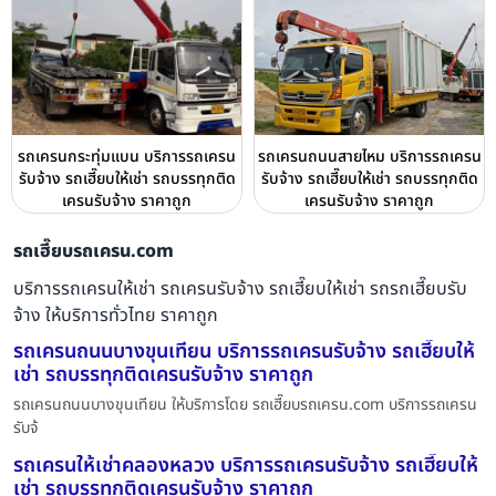
รถเครนกระทุ่มแบน บริการรถเครน
รถเครนถนนสายไหม บริการรถเครน
รับจ้าง รถเฮี๊ยบให้เช่า รถบรรทุกติด
รับจ้าง รถเฮี๊ยบให้เช่า รถบรรทุกติด
เครนรับจ้าง ราคาถูก
เครนรับจ้าง ราคาถูก
รถเฮี๊ยบรถเครน.com
บริการรถเครนให้เช่า รถเครนรับจ้าง รถเฮี๊ยบให้เช่า รถรถเฮี๊ยบรับ
จ้าง ให้บริการทั่วไทย ราคาถูก
รถเครนถนนบางขุนเทียน บริการรถเครนรับจ้าง รถเฮี๊ยบให้
เช่า รถบรรทุกติดเครนรับจ้าง ราคาถูก
รถเครนถนนบางขุนเทียน ให้บริการโดย รถเฮี๊ยบรถเครน.com บริการรถเครน
รับจ้
รถเครนให้เช่าคลองหลวง บริการรถเครนรับจ้าง รถเฮี๊ยบให้
เช่า รถบรรทุกติดเครนรับจ้าง ราคาถูก