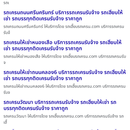
รถเ
รถเครนถนนศรีนครินทร์ บริการรถเครนรับจ้าง รถเฮี๊ยบให้
เช่า รถบรรทุกติดเครนรับจ้าง ราคาถูก
รถเครนถนนศรีนครินทร์ ให้บริการโดย รถเฮี๊ยบรถเครน.com บริการรถเครน
รับจ้
รถเครนให้เช่าหนองเสือ บริการรถเครนรับจ้าง รถเฮี๊ยบให้
เช่า รถบรรทุกติดเครนรับจ้าง ราคาถูก
รถเครนให้เช่าหนองเสือ ให้บริการโดย รถเฮี๊ยบรถเครน.com บริการรถเครนรับ
จ
รถเครนให้เช่าถนนคลอง6 บริการรถเครนรับจ้าง รถเฮี๊ยบให้
เช่า รถบรรทุกติดเครนรับจ้าง ราคาถูก
รถเครนให้เช่าถนนคลอง6 ให้บริการโดย รถเฮี๊ยบรถเครน.com บริการรถเครน
รับจ
รถเครนวัฒนา บริการรถเครนรับจ้าง รถเฮี๊ยบให้เช่า รถ
บรรทุกติดเครนรับจ้าง ราคาถูก
รถเครนวัฒนา ให้บริการโดย รถเฮี๊ยบรถเครน.com บริการรถเครนรับจ้าง รถ
เฮี๊