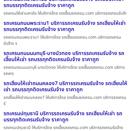
รถบรรทุกติดเครนรับจ้าง ราคาถูก
รถเครนให้เช่ามหาชัย ให้บริการโดย รถเฮี๊ยบรถเครน.com บริการรถเครนรับจ้า
รถเครนถนนพระราม1 บริการรถเครนรับจ้าง รถเฮี๊ยบให้เช่า
รถบรรทุกติดเครนรับจ้าง ราคาถูก
รถเครนถนนพระราม1 ให้บริการโดย รถเฮี๊ยบรถเครน.com บริการรถเครน
รับจ้าง ร
รถเครนถนนนนทบุรี-บางบัวทอง บริการรถเครนรับจ้าง รถ
เฮี๊ยบให้เช่า รถบรรทุกติดเครนรับจ้าง ราคาถูก
รถเครนถนนนนทบุรี-บางบัวทอง ให้บริการโดย รถเฮี๊ยบรถเครน.com บริการ
รถเคร
รถเฮี๊ยบให้เช่าถนนคลอง7 บริการรถเครนรับจ้าง รถเฮี๊ยบให้
เช่า รถบรรทุกติดเครนรับจ้าง ราคาถูก
รถเฮี๊ยบให้เช่าถนนคลอง7 ให้บริการโดย รถเฮี๊ยบรถเครน.com บริการรถเครน
รั
รถเครนปทุมธานี บริการรถเครนรับจ้าง รถเฮี๊ยบให้เช่า รถ
บรรทุกติดเครนรับจ้าง ราคาถูก
รถเครนปทุมธานี ให้บริการโดย รถเฮี๊ยบรถเครน.com บริการรถเครนรับจ้าง