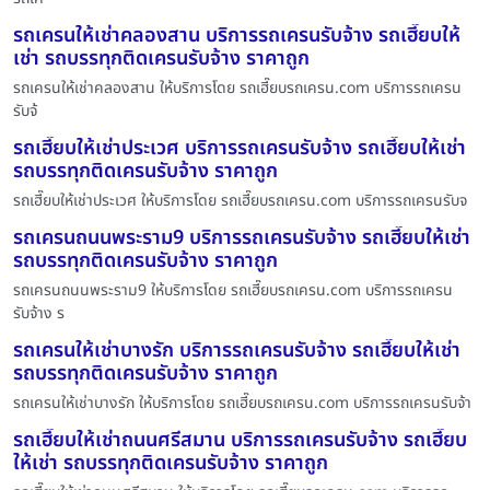
รถเครนให้เช่าคลองสาน บริการรถเครนรับจ้าง รถเฮี๊ยบให้
เช่า รถบรรทุกติดเครนรับจ้าง ราคาถูก
รถเครนให้เช่าคลองสาน ให้บริการโดย รถเฮี๊ยบรถเครน.com บริการรถเครน
รับจ้
รถเฮี๊ยบให้เช่าประเวศ บริการรถเครนรับจ้าง รถเฮี๊ยบให้เช่า
รถบรรทุกติดเครนรับจ้าง ราคาถูก
รถเฮี๊ยบให้เช่าประเวศ ให้บริการโดย รถเฮี๊ยบรถเครน.com บริการรถเครนรับจ
รถเครนถนนพระราม9 บริการรถเครนรับจ้าง รถเฮี๊ยบให้เช่า
รถบรรทุกติดเครนรับจ้าง ราคาถูก
รถเครนถนนพระราม9 ให้บริการโดย รถเฮี๊ยบรถเครน.com บริการรถเครน
รับจ้าง ร
รถเครนให้เช่าบางรัก บริการรถเครนรับจ้าง รถเฮี๊ยบให้เช่า
รถบรรทุกติดเครนรับจ้าง ราคาถูก
รถเครนให้เช่าบางรัก ให้บริการโดย รถเฮี๊ยบรถเครน.com บริการรถเครนรับจ้า
รถเฮี๊ยบให้เช่าถนนศรีสมาน บริการรถเครนรับจ้าง รถเฮี๊ยบ
ให้เช่า รถบรรทุกติดเครนรับจ้าง ราคาถูก