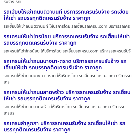
รับจ้าง รถเ
รถเฮี๊ยบให้เช่าถนนติวานนท์ บริการรถเครนรับจ้าง รถเฮี๊ยบ
ให้เช่า รถบรรทุกติดเครนรับจ้าง ราคาถูก
รถเฮี๊ยบให้เช่าถนนติวานนท์ ให้บริการโดย รถเฮี๊ยบรถเครน.com บริการรถเคร
รถเครนให้เช่าไทรน้อย บริการรถเครนรับจ้าง รถเฮี๊ยบให้เช่า
รถบรรทุกติดเครนรับจ้าง ราคาถูก
รถเครนให้เช่าไทรน้อย ให้บริการโดย รถเฮี๊ยบรถเครน.com บริการรถเครนรับจ้
รถเครนให้เช่าถนนบางนา-ตราด บริการรถเครนรับจ้าง รถ
เฮี๊ยบให้เช่า รถบรรทุกติดเครนรับจ้าง ราคาถูก
รถเครนให้เช่าถนนบางนา-ตราด ให้บริการโดย รถเฮี๊ยบรถเครน.com บริการรถ
เคร
รถเครนให้เช่าถนนลาดพร้าว บริการรถเครนรับจ้าง รถเฮี๊ยบ
ให้เช่า รถบรรทุกติดเครนรับจ้าง ราคาถูก
รถเครนให้เช่าถนนลาดพร้าว ให้บริการโดย รถเฮี๊ยบรถเครน.com บริการรถ
เครนร
รถเครนลำลูกกา บริการรถเครนรับจ้าง รถเฮี๊ยบให้เช่า รถ
บรรทุกติดเครนรับจ้าง ราคาถูก