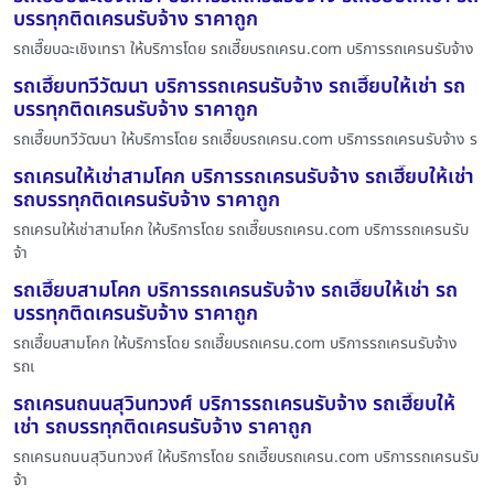
บรรทุกติดเครนรับจ้าง ราคาถูก
รถเฮี๊ยบฉะเชิงเทรา ให้บริการโดย รถเฮี๊ยบรถเครน.com บริการรถเครนรับจ้าง
รถเฮี๊ยบทวีวัฒนา บริการรถเครนรับจ้าง รถเฮี๊ยบให้เช่า รถ
บรรทุกติดเครนรับจ้าง ราคาถูก
รถเฮี๊ยบทวีวัฒนา ให้บริการโดย รถเฮี๊ยบรถเครน.com บริการรถเครนรับจ้าง ร
รถเครนให้เช่าสามโคก บริการรถเครนรับจ้าง รถเฮี๊ยบให้เช่า
รถบรรทุกติดเครนรับจ้าง ราคาถูก
รถเครนให้เช่าสามโคก ให้บริการโดย รถเฮี๊ยบรถเครน.com บริการรถเครนรับ
จ้า
รถเฮี๊ยบสามโคก บริการรถเครนรับจ้าง รถเฮี๊ยบให้เช่า รถ
บรรทุกติดเครนรับจ้าง ราคาถูก
รถเฮี๊ยบสามโคก ให้บริการโดย รถเฮี๊ยบรถเครน.com บริการรถเครนรับจ้าง
รถเ
รถเครนถนนสุวินทวงศ์ บริการรถเครนรับจ้าง รถเฮี๊ยบให้
เช่า รถบรรทุกติดเครนรับจ้าง ราคาถูก
รถเครนถนนสุวินทวงศ์ ให้บริการโดย รถเฮี๊ยบรถเครน.com บริการรถเครนรับ
จ้า