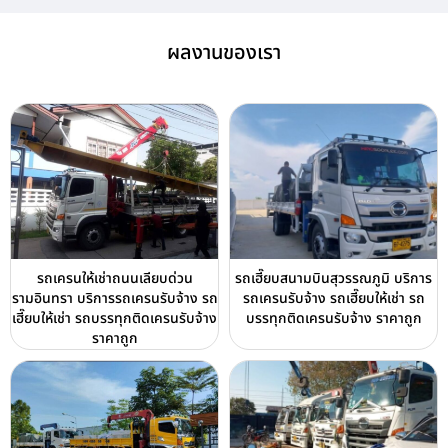
ผลงานของเรา
รถเครนให้เช่าถนนเลียบด่วน
รถเฮี๊ยบสนามบินสุวรรณภูมิ บริการ
รามอินทรา บริการรถเครนรับจ้าง รถ
รถเครนรับจ้าง รถเฮี๊ยบให้เช่า รถ
เฮี๊ยบให้เช่า รถบรรทุกติดเครนรับจ้าง
บรรทุกติดเครนรับจ้าง ราคาถูก
ราคาถูก