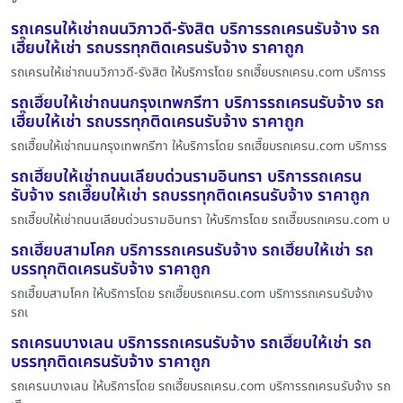
รถเครนให้เช่าถนนวิภาวดี-รังสิต บริการรถเครนรับจ้าง รถ
เฮี๊ยบให้เช่า รถบรรทุกติดเครนรับจ้าง ราคาถูก
รถเครนให้เช่าถนนวิภาวดี-รังสิต ให้บริการโดย รถเฮี๊ยบรถเครน.com บริการร
รถเฮี๊ยบให้เช่าถนนกรุงเทพกรีฑา บริการรถเครนรับจ้าง รถ
เฮี๊ยบให้เช่า รถบรรทุกติดเครนรับจ้าง ราคาถูก
รถเฮี๊ยบให้เช่าถนนกรุงเทพกรีฑา ให้บริการโดย รถเฮี๊ยบรถเครน.com บริการร
รถเฮี๊ยบให้เช่าถนนเลียบด่วนรามอินทรา บริการรถเครน
รับจ้าง รถเฮี๊ยบให้เช่า รถบรรทุกติดเครนรับจ้าง ราคาถูก
รถเฮี๊ยบให้เช่าถนนเลียบด่วนรามอินทรา ให้บริการโดย รถเฮี๊ยบรถเครน.com บ
รถเฮี๊ยบสามโคก บริการรถเครนรับจ้าง รถเฮี๊ยบให้เช่า รถ
บรรทุกติดเครนรับจ้าง ราคาถูก
รถเฮี๊ยบสามโคก ให้บริการโดย รถเฮี๊ยบรถเครน.com บริการรถเครนรับจ้าง
รถเ
รถเครนบางเลน บริการรถเครนรับจ้าง รถเฮี๊ยบให้เช่า รถ
บรรทุกติดเครนรับจ้าง ราคาถูก
รถเครนบางเลน ให้บริการโดย รถเฮี๊ยบรถเครน.com บริการรถเครนรับจ้าง รถ