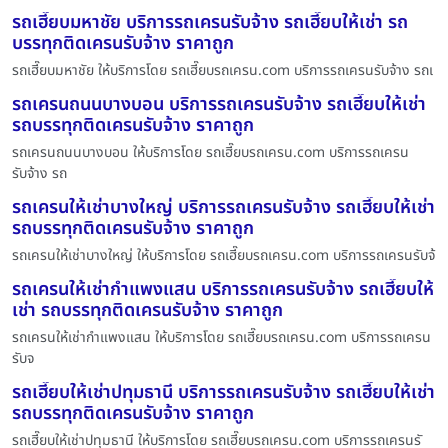
รถเฮี๊ยบมหาชัย บริการรถเครนรับจ้าง รถเฮี๊ยบให้เช่า รถ
บรรทุกติดเครนรับจ้าง ราคาถูก
รถเฮี๊ยบมหาชัย ให้บริการโดย รถเฮี๊ยบรถเครน.com บริการรถเครนรับจ้าง รถเ
รถเครนถนนบางบอน บริการรถเครนรับจ้าง รถเฮี๊ยบให้เช่า
รถบรรทุกติดเครนรับจ้าง ราคาถูก
รถเครนถนนบางบอน ให้บริการโดย รถเฮี๊ยบรถเครน.com บริการรถเครน
รับจ้าง รถ
รถเครนให้เช่าบางใหญ่ บริการรถเครนรับจ้าง รถเฮี๊ยบให้เช่า
รถบรรทุกติดเครนรับจ้าง ราคาถูก
รถเครนให้เช่าบางใหญ่ ให้บริการโดย รถเฮี๊ยบรถเครน.com บริการรถเครนรับจ้
รถเครนให้เช่ากำแพงแสน บริการรถเครนรับจ้าง รถเฮี๊ยบให้
เช่า รถบรรทุกติดเครนรับจ้าง ราคาถูก
รถเครนให้เช่ากำแพงแสน ให้บริการโดย รถเฮี๊ยบรถเครน.com บริการรถเครน
รับจ
รถเฮี๊ยบให้เช่าปทุมธานี บริการรถเครนรับจ้าง รถเฮี๊ยบให้เช่า
รถบรรทุกติดเครนรับจ้าง ราคาถูก
รถเฮี๊ยบให้เช่าปทุมธานี ให้บริการโดย รถเฮี๊ยบรถเครน.com บริการรถเครนรั