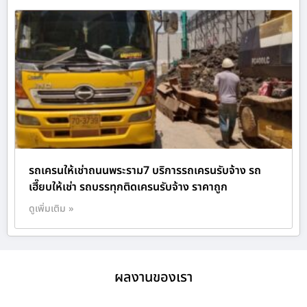
รถเครนให้เช่าถนนพระราม7 บริการรถเครนรับจ้าง รถ
เฮี๊ยบให้เช่า รถบรรทุกติดเครนรับจ้าง ราคาถูก
ดูเพิ่มเติม »
ผลงานของเรา