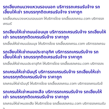
รถเฮี๊ยบถนนวงแหวนรอบนอก บริการรถเครนรับจ้าง รถ
เฮี๊ยบให้เช่า รถบรรทุกติดเครนรับจ้าง ราคาถูก
รถเฮี๊ยบถนนวงแหวนรอบนอก ให้บริการโดย รถเฮี๊ยบรถเครน.com บริการรถ
เครนรั
รถเฮี๊ยบให้เช่าถนนอ่อนนุช บริการรถเครนรับจ้าง รถเฮี๊ยบให้
เช่า รถบรรทุกติดเครนรับจ้าง ราคาถูก
รถเฮี๊ยบให้เช่าถนนอ่อนนุช ให้บริการโดย รถเฮี๊ยบรถเครน.com บริการรถเครน
รถเฮี๊ยบให้เช่าถนนประชาอุทิศ บริการรถเครนรับจ้าง รถ
เฮี๊ยบให้เช่า รถบรรทุกติดเครนรับจ้าง ราคาถูก
รถเฮี๊ยบให้เช่าถนนประชาอุทิศ ให้บริการโดย รถเฮี๊ยบรถเครน.com บริการรถเ
รถเครนให้เช่ามีนบุรี บริการรถเครนรับจ้าง รถเฮี๊ยบให้เช่า
รถบรรทุกติดเครนรับจ้าง ราคาถูก
รถเครนให้เช่ามีนบุรี ให้บริการโดย รถเฮี๊ยบรถเครน.com บริการรถเครนรับจ้
รถเครนให้เช่าหนองเสือ บริการรถเครนรับจ้าง รถเฮี๊ยบให้
เช่า รถบรรทุกติดเครนรับจ้าง ราคาถูก
รถเครนให้เช่าหนองเสือ ให้บริการโดย รถเฮี๊ยบรถเครน.com บริการรถเครนรับ
จ