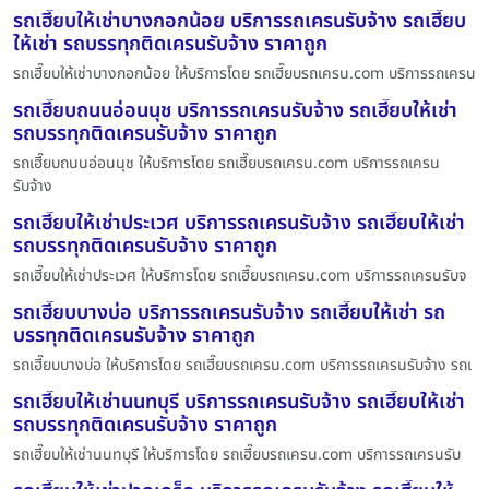
รถเฮี๊ยบให้เช่าบางกอกน้อย บริการรถเครนรับจ้าง รถเฮี๊ยบ
ให้เช่า รถบรรทุกติดเครนรับจ้าง ราคาถูก
รถเฮี๊ยบให้เช่าบางกอกน้อย ให้บริการโดย รถเฮี๊ยบรถเครน.com บริการรถเครน
รถเฮี๊ยบถนนอ่อนนุช บริการรถเครนรับจ้าง รถเฮี๊ยบให้เช่า
รถบรรทุกติดเครนรับจ้าง ราคาถูก
รถเฮี๊ยบถนนอ่อนนุช ให้บริการโดย รถเฮี๊ยบรถเครน.com บริการรถเครน
รับจ้าง
รถเฮี๊ยบให้เช่าประเวศ บริการรถเครนรับจ้าง รถเฮี๊ยบให้เช่า
รถบรรทุกติดเครนรับจ้าง ราคาถูก
รถเฮี๊ยบให้เช่าประเวศ ให้บริการโดย รถเฮี๊ยบรถเครน.com บริการรถเครนรับจ
รถเฮี๊ยบบางบ่อ บริการรถเครนรับจ้าง รถเฮี๊ยบให้เช่า รถ
บรรทุกติดเครนรับจ้าง ราคาถูก
รถเฮี๊ยบบางบ่อ ให้บริการโดย รถเฮี๊ยบรถเครน.com บริการรถเครนรับจ้าง รถเ
รถเฮี๊ยบให้เช่านนทบุรี บริการรถเครนรับจ้าง รถเฮี๊ยบให้เช่า
รถบรรทุกติดเครนรับจ้าง ราคาถูก
รถเฮี๊ยบให้เช่านนทบุรี ให้บริการโดย รถเฮี๊ยบรถเครน.com บริการรถเครนรับ