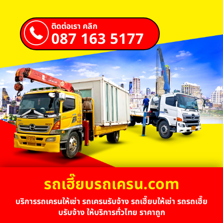
ติดต่อเรา คลิก
087 163 5177
รถเฮี๊ยบรถเครน.com
บริการรถเครนให้เช่า รถเครนรับจ้าง รถเฮี๊ยบให้เช่า รถรถเฮี๊ย
บรับจ้าง ให้บริการทั่วไทย ราคาถูก