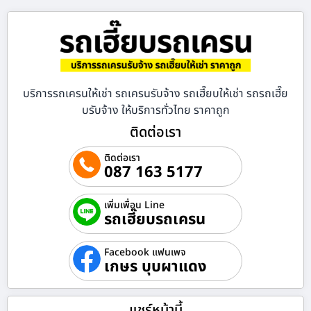
บริการรถเครนให้เช่า รถเครนรับจ้าง รถเฮี๊ยบให้เช่า รถรถเฮี๊ย
บรับจ้าง ให้บริการทั่วไทย ราคาถูก
ติดต่อเรา
ติดต่อเรา
087 163 5177
เพิ่มเพื่อน Line
รถเฮี๊ยบรถเครน
Facebook แฟนเพจ
เกษร บุบผาแดง
แชร์หน้านี้