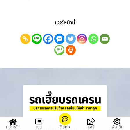
แชร์หน้านี้
หน้าหลัก
เมนู
ติดต่อ
แชร์
เพิ่มเติม
รถเฮี๊ยบรถเครน.com