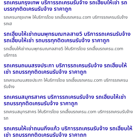
รถเครนกรุงเทพ บริการรถเครนรับจ้าง รถเฮี๊ยบให้เช่า รถ
บรรทุกติดเครนรับจ้าง ราคาถูก
รถเครนกรุงเทพ ให้บริการโดย รถเฮี๊ยบรถเครน.com บริการรถเครนรับจ้าง
รถเฮ
รถเฮี๊ยบให้เช่าถนนพุทธมณฑลสาย5 บริการรถเครนรับจ้าง
รถเฮี๊ยบให้เช่า รถบรรทุกติดเครนรับจ้าง ราคาถูก
รถเฮี๊ยบให้เช่าถนนพุทธมณฑลสาย5 ให้บริการโดย รถเฮี๊ยบรถเครน.com
บริการร
รถเครนถนนสรงประภา บริการรถเครนรับจ้าง รถเฮี๊ยบให้
เช่า รถบรรทุกติดเครนรับจ้าง ราคาถูก
รถเครนถนนสรงประภา ให้บริการโดย รถเฮี๊ยบรถเครน.com บริการรถเครน
รับจ้าง
รถเครนสมุทรสาคร บริการรถเครนรับจ้าง รถเฮี๊ยบให้เช่า
รถบรรทุกติดเครนรับจ้าง ราคาถูก
รถเครนสมุทรสาคร ให้บริการโดย รถเฮี๊ยบรถเครน.com บริการรถเครนรับจ้าง
รถ
รถเครนให้เช่าถนนกิ่งแก้ว บริการรถเครนรับจ้าง รถเฮี๊ยบให้
เช่า รถบรรทุกติดเครนรับจ้าง ราคาถูก