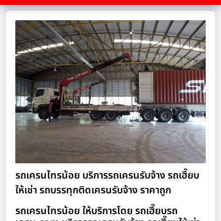
รถเครนไทรน้อย บริการรถเครนรับจ้าง รถเฮี๊ยบ
ให้เช่า รถบรรทุกติดเครนรับจ้าง ราคาถูก
รถเครนไทรน้อย ให้บริการโดย รถเฮี๊ยบรถ