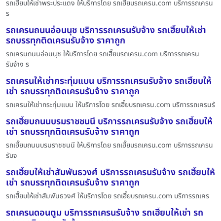
รถเฮี๊ยบให้เช่าพระประแดง ให้บริการโดย รถเฮี๊ยบรถเครน.com บริการรถเครน
ร
รถเครนถนนอ่อนนุช บริการรถเครนรับจ้าง รถเฮี๊ยบให้เช่า
รถบรรทุกติดเครนรับจ้าง ราคาถูก
รถเครนถนนอ่อนนุช ให้บริการโดย รถเฮี๊ยบรถเครน.com บริการรถเครน
รับจ้าง ร
รถเครนให้เช่ากระทุ่มแบน บริการรถเครนรับจ้าง รถเฮี๊ยบให้
เช่า รถบรรทุกติดเครนรับจ้าง ราคาถูก
รถเครนให้เช่ากระทุ่มแบน ให้บริการโดย รถเฮี๊ยบรถเครน.com บริการรถเครนรั
รถเฮี๊ยบถนนบรมราชชนนี บริการรถเครนรับจ้าง รถเฮี๊ยบให้
เช่า รถบรรทุกติดเครนรับจ้าง ราคาถูก
รถเฮี๊ยบถนนบรมราชชนนี ให้บริการโดย รถเฮี๊ยบรถเครน.com บริการรถเครน
รับจ
รถเฮี๊ยบให้เช่าสัมพันธวงศ์ บริการรถเครนรับจ้าง รถเฮี๊ยบให้
เช่า รถบรรทุกติดเครนรับจ้าง ราคาถูก
รถเฮี๊ยบให้เช่าสัมพันธวงศ์ ให้บริการโดย รถเฮี๊ยบรถเครน.com บริการรถเคร
รถเครนดอนตูม บริการรถเครนรับจ้าง รถเฮี๊ยบให้เช่า รถ