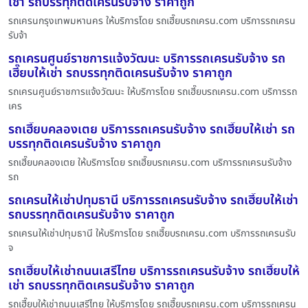
เช่า รถบรรทุกติดเครนรับจ้าง ราคาถูก
รถเครนกรุงเทพมหานคร ให้บริการโดย รถเฮี๊ยบรถเครน.com บริการรถเครน
รับจ้า
รถเครนศูนย์ราชการแจ้งวัฒนะ บริการรถเครนรับจ้าง รถ
เฮี๊ยบให้เช่า รถบรรทุกติดเครนรับจ้าง ราคาถูก
รถเครนศูนย์ราชการแจ้งวัฒนะ ให้บริการโดย รถเฮี๊ยบรถเครน.com บริการรถ
เคร
รถเฮี๊ยบคลองเตย บริการรถเครนรับจ้าง รถเฮี๊ยบให้เช่า รถ
บรรทุกติดเครนรับจ้าง ราคาถูก
รถเฮี๊ยบคลองเตย ให้บริการโดย รถเฮี๊ยบรถเครน.com บริการรถเครนรับจ้าง
รถ
รถเครนให้เช่าปทุมธานี บริการรถเครนรับจ้าง รถเฮี๊ยบให้เช่า
รถบรรทุกติดเครนรับจ้าง ราคาถูก
รถเครนให้เช่าปทุมธานี ให้บริการโดย รถเฮี๊ยบรถเครน.com บริการรถเครนรับ
จ
รถเฮี๊ยบให้เช่าถนนเสรีไทย บริการรถเครนรับจ้าง รถเฮี๊ยบให้
เช่า รถบรรทุกติดเครนรับจ้าง ราคาถูก
รถเฮี๊ยบให้เช่าถนนเสรีไทย ให้บริการโดย รถเฮี๊ยบรถเครน.com บริการรถเครน