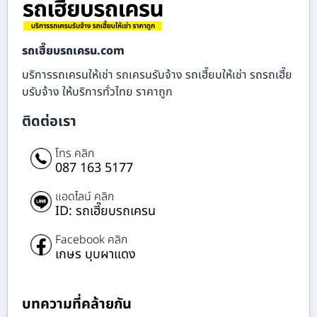
รถเฮี๊ยบรถเครน.com
บริการรถเครนให้เช่า รถเครนรับจ้าง รถเฮี๊ยบให้เช่า รถรถเฮี๊ย
บรับจ้าง ให้บริการทั่วไทย ราคาถูก
ติดต่อเรา
โทร คลิก
087 163 5177
แอดไลน์ คลิก
ID: รถเฮี๊ยบรถเครน
Facebook คลิก
เกษร บุบผาแดง
บทความที่คล้ายกัน