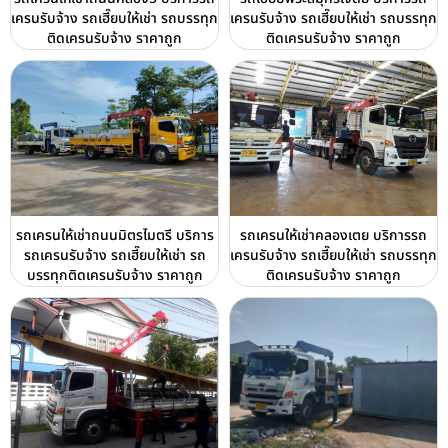
เครนรับจ้าง รถเฮี๊ยบให้เช่า รถบรรทุก
เครนรับจ้าง รถเฮี๊ยบให้เช่า รถบรรทุก
ติดเครนรับจ้าง ราคาถูก
ติดเครนรับจ้าง ราคาถูก
รถเครนให้เช่าถนนมิตรไมตรี บริการ
รถเครนให้เช่าคลองเตย บริการรถ
รถเครนรับจ้าง รถเฮี๊ยบให้เช่า รถ
เครนรับจ้าง รถเฮี๊ยบให้เช่า รถบรรทุก
บรรทุกติดเครนรับจ้าง ราคาถูก
ติดเครนรับจ้าง ราคาถูก