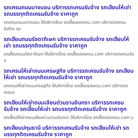
รถเครนถนนบางบอน บริการรถเครนรับจ้าง รถเฮี๊ยบให้เช่า
รถบรรทุกติดเครนรับจ้าง ราคาถูก
รถเครนถนนบางบอน ให้บริการโดย รถเฮี๊ยบรถเครน.com บริการรถเครน
รับจ้าง รถ
รถเฮี๊ยบถนนรัชดาภิเษก บริการรถเครนรับจ้าง รถเฮี๊ยบให้
เช่า รถบรรทุกติดเครนรับจ้าง ราคาถูก
รถเฮี๊ยบถนนรัชดาภิเษก ให้บริการโดย รถเฮี๊ยบรถเครน.com บริการรถเครนรับ
จ
รถเครนให้เช่าถนนเศรษฐกิจ บริการรถเครนรับจ้าง รถเฮี๊ยบ
ให้เช่า รถบรรทุกติดเครนรับจ้าง ราคาถูก
รถเครนให้เช่าถนนเศรษฐกิจ ให้บริการโดย รถเฮี๊ยบรถเครน.com บริการรถ
เครนร
รถเฮี๊ยบให้เช่าถนนเลียบด่วนรามอินทรา บริการรถเครน
รับจ้าง รถเฮี๊ยบให้เช่า รถบรรทุกติดเครนรับจ้าง ราคาถูก
รถเฮี๊ยบให้เช่าถนนเลียบด่วนรามอินทรา ให้บริการโดย รถเฮี๊ยบรถเครน.com บ
รถเฮี๊ยบปทุมธานี บริการรถเครนรับจ้าง รถเฮี๊ยบให้เช่า รถ
บรรทุกติดเครนรับจ้าง ราคาถูก