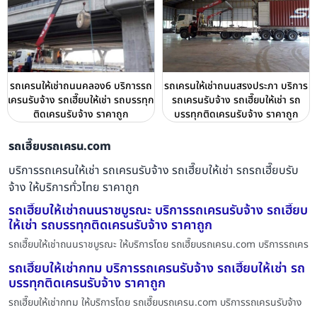
รถเครนให้เช่าถนนคลอง6 บริการรถ
รถเครนให้เช่าถนนสรงประภา บริการ
เครนรับจ้าง รถเฮี๊ยบให้เช่า รถบรรทุก
รถเครนรับจ้าง รถเฮี๊ยบให้เช่า รถ
ติดเครนรับจ้าง ราคาถูก
บรรทุกติดเครนรับจ้าง ราคาถูก
รถเฮี๊ยบรถเครน.com
บริการรถเครนให้เช่า รถเครนรับจ้าง รถเฮี๊ยบให้เช่า รถรถเฮี๊ยบรับ
จ้าง ให้บริการทั่วไทย ราคาถูก
รถเฮี๊ยบให้เช่าถนนราชบูรณะ บริการรถเครนรับจ้าง รถเฮี๊ยบ
ให้เช่า รถบรรทุกติดเครนรับจ้าง ราคาถูก
รถเฮี๊ยบให้เช่าถนนราชบูรณะ ให้บริการโดย รถเฮี๊ยบรถเครน.com บริการรถเคร
รถเฮี๊ยบให้เช่ากทม บริการรถเครนรับจ้าง รถเฮี๊ยบให้เช่า รถ
บรรทุกติดเครนรับจ้าง ราคาถูก
รถเฮี๊ยบให้เช่ากทม ให้บริการโดย รถเฮี๊ยบรถเครน.com บริการรถเครนรับจ้าง