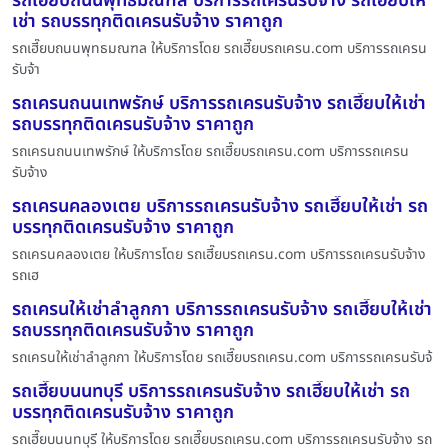
รถเฮี๊ยบถนนพุทธมณฑล บริการรถเครนรับจ้าง รถเฮี๊ยบให้
เช่า รถบรรทุกติดเครนรับจ้าง ราคาถูก
รถเฮี๊ยบถนนพุทธมณฑล ให้บริการโดย รถเฮี๊ยบรถเครน.com บริการรถเครน
รับจ้า
รถเครนถนนเทพรักษ์ บริการรถเครนรับจ้าง รถเฮี๊ยบให้เช่า
รถบรรทุกติดเครนรับจ้าง ราคาถูก
รถเครนถนนเทพรักษ์ ให้บริการโดย รถเฮี๊ยบรถเครน.com บริการรถเครน
รับจ้าง
รถเครนคลองเตย บริการรถเครนรับจ้าง รถเฮี๊ยบให้เช่า รถ
บรรทุกติดเครนรับจ้าง ราคาถูก
รถเครนคลองเตย ให้บริการโดย รถเฮี๊ยบรถเครน.com บริการรถเครนรับจ้าง
รถเฮ
รถเครนให้เช่าลำลูกกา บริการรถเครนรับจ้าง รถเฮี๊ยบให้เช่า
รถบรรทุกติดเครนรับจ้าง ราคาถูก
รถเครนให้เช่าลำลูกกา ให้บริการโดย รถเฮี๊ยบรถเครน.com บริการรถเครนรับจ้
รถเฮี๊ยบนนทบุรี บริการรถเครนรับจ้าง รถเฮี๊ยบให้เช่า รถ
บรรทุกติดเครนรับจ้าง ราคาถูก
รถเฮี๊ยบนนทบุรี ให้บริการโดย รถเฮี๊ยบรถเครน.com บริการรถเครนรับจ้าง รถ