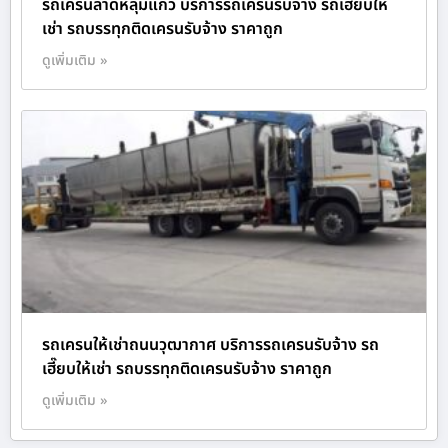
รถเครนลาดหลุมแก้ว บริการรถเครนรับจ้าง รถเฮี๊ยบให้
เช่า รถบรรทุกติดเครนรับจ้าง ราคาถูก
ดูเพิ่มเติม »
รถเครนให้เช่าถนนวุฒากาศ บริการรถเครนรับจ้าง รถ
เฮี๊ยบให้เช่า รถบรรทุกติดเครนรับจ้าง ราคาถูก
ดูเพิ่มเติม »