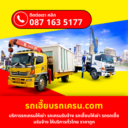
ติดต่อเรา คลิก
087 163 5177
รถเฮี๊ยบรถเครน.com
บริการรถเครนให้เช่า รถเครนรับจ้าง รถเฮี๊ยบให้เช่า รถรถเฮี๊ย
บรับจ้าง ให้บริการทั่วไทย ราคาถูก