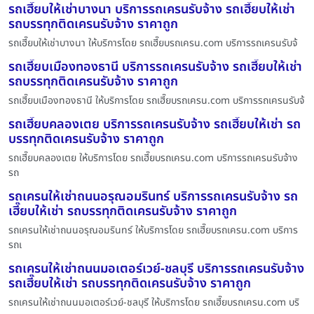
รถเฮี๊ยบให้เช่าบางนา บริการรถเครนรับจ้าง รถเฮี๊ยบให้เช่า
รถบรรทุกติดเครนรับจ้าง ราคาถูก
รถเฮี๊ยบให้เช่าบางนา ให้บริการโดย รถเฮี๊ยบรถเครน.com บริการรถเครนรับจ้
รถเฮี๊ยบเมืองทองธานี บริการรถเครนรับจ้าง รถเฮี๊ยบให้เช่า
รถบรรทุกติดเครนรับจ้าง ราคาถูก
รถเฮี๊ยบเมืองทองธานี ให้บริการโดย รถเฮี๊ยบรถเครน.com บริการรถเครนรับจ้
รถเฮี๊ยบคลองเตย บริการรถเครนรับจ้าง รถเฮี๊ยบให้เช่า รถ
บรรทุกติดเครนรับจ้าง ราคาถูก
รถเฮี๊ยบคลองเตย ให้บริการโดย รถเฮี๊ยบรถเครน.com บริการรถเครนรับจ้าง
รถ
รถเครนให้เช่าถนนอรุณอมรินทร์ บริการรถเครนรับจ้าง รถ
เฮี๊ยบให้เช่า รถบรรทุกติดเครนรับจ้าง ราคาถูก
รถเครนให้เช่าถนนอรุณอมรินทร์ ให้บริการโดย รถเฮี๊ยบรถเครน.com บริการ
รถเ
รถเครนให้เช่าถนนมอเตอร์เวย์-ชลบุรี บริการรถเครนรับจ้าง
รถเฮี๊ยบให้เช่า รถบรรทุกติดเครนรับจ้าง ราคาถูก
รถเครนให้เช่าถนนมอเตอร์เวย์-ชลบุรี ให้บริการโดย รถเฮี๊ยบรถเครน.com บริ