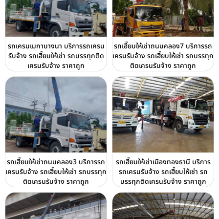
รถเครนเมกาบางนา บริการรถเครน
รถเฮี๊ยบให้เช่าถนนคลอง7 บริการรถ
รับจ้าง รถเฮี๊ยบให้เช่า รถบรรทุกติด
เครนรับจ้าง รถเฮี๊ยบให้เช่า รถบรรทุก
เครนรับจ้าง ราคาถูก
ติดเครนรับจ้าง ราคาถูก
รถเฮี๊ยบให้เช่าถนนคลอง3 บริการรถ
รถเฮี๊ยบให้เช่าเมืองทองธานี บริการ
เครนรับจ้าง รถเฮี๊ยบให้เช่า รถบรรทุก
รถเครนรับจ้าง รถเฮี๊ยบให้เช่า รถ
ติดเครนรับจ้าง ราคาถูก
บรรทุกติดเครนรับจ้าง ราคาถูก