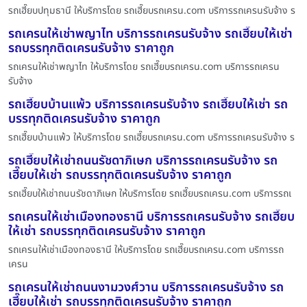
รถเฮี๊ยบปทุมธานี ให้บริการโดย รถเฮี๊ยบรถเครน.com บริการรถเครนรับจ้าง ร
รถเครนให้เช่าพญาไท บริการรถเครนรับจ้าง รถเฮี๊ยบให้เช่า
รถบรรทุกติดเครนรับจ้าง ราคาถูก
รถเครนให้เช่าพญาไท ให้บริการโดย รถเฮี๊ยบรถเครน.com บริการรถเครน
รับจ้าง
รถเฮี๊ยบบ้านแพ้ว บริการรถเครนรับจ้าง รถเฮี๊ยบให้เช่า รถ
บรรทุกติดเครนรับจ้าง ราคาถูก
รถเฮี๊ยบบ้านแพ้ว ให้บริการโดย รถเฮี๊ยบรถเครน.com บริการรถเครนรับจ้าง ร
รถเฮี๊ยบให้เช่าถนนรัชดาภิเษก บริการรถเครนรับจ้าง รถ
เฮี๊ยบให้เช่า รถบรรทุกติดเครนรับจ้าง ราคาถูก
รถเฮี๊ยบให้เช่าถนนรัชดาภิเษก ให้บริการโดย รถเฮี๊ยบรถเครน.com บริการรถเ
รถเครนให้เช่าเมืองทองธานี บริการรถเครนรับจ้าง รถเฮี๊ยบ
ให้เช่า รถบรรทุกติดเครนรับจ้าง ราคาถูก
รถเครนให้เช่าเมืองทองธานี ให้บริการโดย รถเฮี๊ยบรถเครน.com บริการรถ
เครน
รถเครนให้เช่าถนนงามวงศ์วาน บริการรถเครนรับจ้าง รถ
เฮี๊ยบให้เช่า รถบรรทุกติดเครนรับจ้าง ราคาถูก