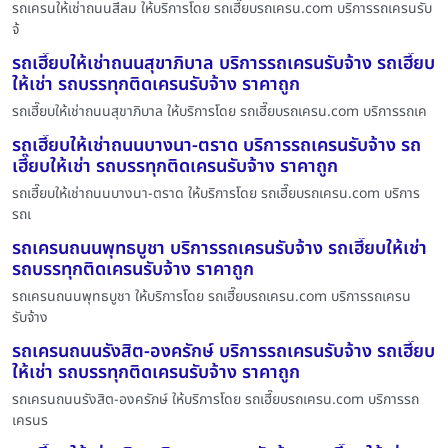
รถเครนให้เช่าถนนสีลม ให้บริการโดย รถเฮี๊ยบรถเครน.com บริการรถเครนรับ
จ้
รถเฮี๊ยบให้เช่าถนนสุขาภิบาล บริการรถเครนรับจ้าง รถเฮี๊ยบ
ให้เช่า รถบรรทุกติดเครนรับจ้าง ราคาถูก
รถเฮี๊ยบให้เช่าถนนสุขาภิบาล ให้บริการโดย รถเฮี๊ยบรถเครน.com บริการรถเค
รถเฮี๊ยบให้เช่าถนนบางนา-ตราด บริการรถเครนรับจ้าง รถ
เฮี๊ยบให้เช่า รถบรรทุกติดเครนรับจ้าง ราคาถูก
รถเฮี๊ยบให้เช่าถนนบางนา-ตราด ให้บริการโดย รถเฮี๊ยบรถเครน.com บริการ
รถเ
รถเครนถนนพุทธบูชา บริการรถเครนรับจ้าง รถเฮี๊ยบให้เช่า
รถบรรทุกติดเครนรับจ้าง ราคาถูก
รถเครนถนนพุทธบูชา ให้บริการโดย รถเฮี๊ยบรถเครน.com บริการรถเครน
รับจ้าง
รถเครนถนนรังสิต-องครักษ์ บริการรถเครนรับจ้าง รถเฮี๊ยบ
ให้เช่า รถบรรทุกติดเครนรับจ้าง ราคาถูก
รถเครนถนนรังสิต-องครักษ์ ให้บริการโดย รถเฮี๊ยบรถเครน.com บริการรถ
เครนร