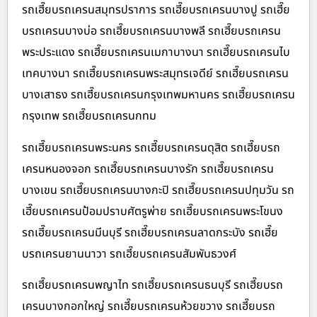
รถเฮี๊ยบรถเครนสมุทรปราการ รถเฮี๊ยบรถเครนบางปู รถเฮี๊ย
บรถเครนบางบ่อ รถเฮี๊ยบรถเครนบางพลี รถเฮี๊ยบรถเครน
พระประแดง รถเฮี๊ยบรถเครนเมกาบางนา รถเฮี๊ยบรถเครนไบ
เทคบางนา รถเฮี๊ยบรถเครนพระสมุทรเจดีย์ รถเฮี๊ยบรถเครน
บางเสาธง รถเฮี๊ยบรถเครนกรุงเทพมหานคร รถเฮี๊ยบรถเครน
กรุงเทพ รถเฮี๊ยบรถเครนกทม
รถเฮี๊ยบรถเครนพระนคร รถเฮี๊ยบรถเครนดุสิต รถเฮี๊ยบรถ
เครนหนองจอก รถเฮี๊ยบรถเครนบางรัก รถเฮี๊ยบรถเครน
บางเขน รถเฮี๊ยบรถเครนบางกะปิ รถเฮี๊ยบรถเครนปทุมวัน รถ
เฮี๊ยบรถเครนป้อมปราบศัตรูพ่าย รถเฮี๊ยบรถเครนพระโขนง
รถเฮี๊ยบรถเครนมีนบุรี รถเฮี๊ยบรถเครนลาดกระบัง รถเฮี๊ย
บรถเครนยานนาวา รถเฮี๊ยบรถเครนสัมพันธวงศ์
รถเฮี๊ยบรถเครนพญาไท รถเฮี๊ยบรถเครนธนบุรี รถเฮี๊ยบรถ
เครนบางกอกใหญ่ รถเฮี๊ยบรถเครนห้วยขวาง รถเฮี๊ยบรถ