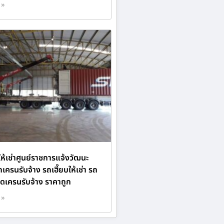
 »
ให้เช่าศูนย์ราชการแจ้งวัฒนะ
เครนรับจ้าง รถเฮี๊ยบให้เช่า รถ
ิดเครนรับจ้าง ราคาถูก
 »