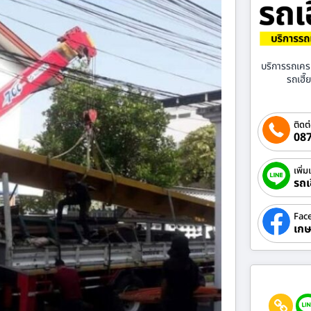
บริการรถเครน
รถเฮี๊
ติดต
087
เพิ่ม
รถเ
Fac
เกษ