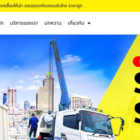
ถเฮี๊ยบให้เช่า รถบรรทุกติดเครนรับจ้าง ราคาถูก
ัก
บริการของเรา
บทความ
เกี่ยวกับ