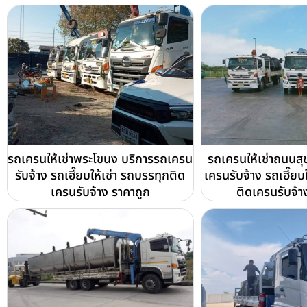
รถเครนให้เช่าพระโขนง บริการรถเครน
รถเครนให้เช่าถนนสุข
รับจ้าง รถเฮี๊ยบให้เช่า รถบรรทุกติด
เครนรับจ้าง รถเฮี๊ยบ
เครนรับจ้าง ราคาถูก
ติดเครนรับจ้า