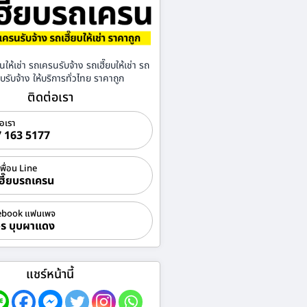
ให้เช่า รถเครนรับจ้าง รถเฮี๊ยบให้เช่า รถ
ยบรับจ้าง ให้บริการทั่วไทย ราคาถูก
ติดต่อเรา
่อเรา
 163 5177
เพื่อน Line
ฮี๊ยบรถเครน
ebook แฟนเพจ
ร บุบผาแดง
แชร์หน้านี้