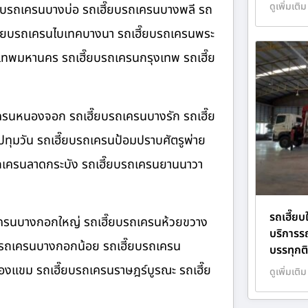
ดูเพิ่มเติม
๊ยบรถเครนบางบ่อ รถเฮี๊ยบรถเครนบางพลี รถ
ี๊ยบรถเครนไบเทคบางนา รถเฮี๊ยบรถเครนพระ
งเทพมหานคร รถเฮี๊ยบรถเครนกรุงเทพ รถเฮี๊ย
เครนหนองจอก รถเฮี๊ยบรถเครนบางรัก รถเฮี๊ย
ทุมวัน รถเฮี๊ยบรถเครนป้อมปราบศัตรูพ่าย
รถเครนลาดกระบัง รถเฮี๊ยบรถเครนยานนาวา
รถเฮี๊ยบ
เครนบางกอกใหญ่ รถเฮี๊ยบรถเครนห้วยขวาง
บริการรถ
ยบรถเครนบางกอกน้อย รถเฮี๊ยบรถเครน
บรรทุกต
องแขม รถเฮี๊ยบรถเครนราษฎร์บูรณะ รถเฮี๊ย
ดูเพิ่มเติม