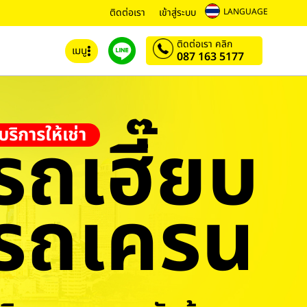
ติดต่อเรา
เข้าสู่ระบบ
LANGUAGE
ติดต่อเรา คลิก
เมนู
087 163 5177
รถเฮี๊ยบ
บริการให้เช่า
รถเครน