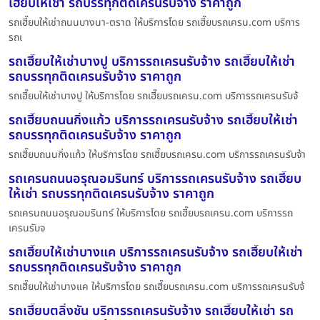
เฮี๊ยบให้เช่า รถบรรทุกติดเครนรับจ้าง ราคาถูก
รถเฮี๊ยบให้เช่าถนนบางนา-ตราด ให้บริการโดย รถเฮี๊ยบรถเครน.com บริการ
รถเ
รถเฮี๊ยบให้เช่าบางปู บริการรถเครนรับจ้าง รถเฮี๊ยบให้เช่า
รถบรรทุกติดเครนรับจ้าง ราคาถูก
รถเฮี๊ยบให้เช่าบางปู ให้บริการโดย รถเฮี๊ยบรถเครน.com บริการรถเครนรับจ้
รถเฮี๊ยบถนนกิ่งแก้ว บริการรถเครนรับจ้าง รถเฮี๊ยบให้เช่า
รถบรรทุกติดเครนรับจ้าง ราคาถูก
รถเฮี๊ยบถนนกิ่งแก้ว ให้บริการโดย รถเฮี๊ยบรถเครน.com บริการรถเครนรับจ้า
รถเครนถนนอรุณอมรินทร์ บริการรถเครนรับจ้าง รถเฮี๊ยบ
ให้เช่า รถบรรทุกติดเครนรับจ้าง ราคาถูก
รถเครนถนนอรุณอมรินทร์ ให้บริการโดย รถเฮี๊ยบรถเครน.com บริการรถ
เครนรับจ
รถเฮี๊ยบให้เช่าบางแค บริการรถเครนรับจ้าง รถเฮี๊ยบให้เช่า
รถบรรทุกติดเครนรับจ้าง ราคาถูก
รถเฮี๊ยบให้เช่าบางแค ให้บริการโดย รถเฮี๊ยบรถเครน.com บริการรถเครนรับจ้
รถเฮี๊ยบตลิ่งชัน บริการรถเครนรับจ้าง รถเฮี๊ยบให้เช่า รถ