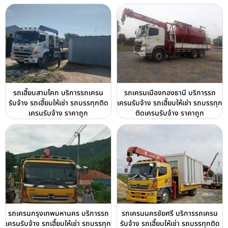
รถเฮี๊ยบสามโคก บริการรถเครน
รถเครนเมืองทองธานี บริการรถ
รับจ้าง รถเฮี๊ยบให้เช่า รถบรรทุกติด
เครนรับจ้าง รถเฮี๊ยบให้เช่า รถบรรทุก
เครนรับจ้าง ราคาถูก
ติดเครนรับจ้าง ราคาถูก
รถเครนกรุงเทพมหานคร บริการรถ
รถเครนนครชัยศรี บริการรถเครน
เครนรับจ้าง รถเฮี๊ยบให้เช่า รถบรรทุก
รับจ้าง รถเฮี๊ยบให้เช่า รถบรรทุกติด