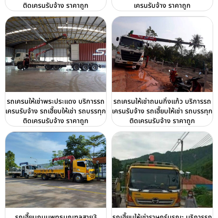
ติดเครนรับจ้าง ราคาถูก
เครนรับจ้าง ราคาถูก
รถเครนให้เช่าพระประแดง บริการรถ
รถเครนให้เช่าถนนกิ่งแก้ว บริการรถ
เครนรับจ้าง รถเฮี๊ยบให้เช่า รถบรรทุก
เครนรับจ้าง รถเฮี๊ยบให้เช่า รถบรรทุก
ติดเครนรับจ้าง ราคาถูก
ติดเครนรับจ้าง ราคาถูก
รถเฮี๊ยบถนนพุทธมณฑลสาย3
รถเฮี๊ยบให้เช่าราษฎร์บูรณะ บริการรถ