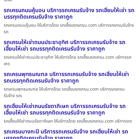
รถเครนถนนคู้บอน บริการรถเครนรับจ้าง รถเฮี๊ยบให้เช่า รถ
บรรทุกติดเครนรับจ้าง ราคาถูก
รถเครนถนนคู้บอน ให้บริการโดย รถเฮี๊ยบรถเครน.com บริการรถเครนรับจ้าง
รถ
รถเครนให้เช่าถนนประชาอุทิศ บริการรถเครนรับจ้าง รถ
เฮี๊ยบให้เช่า รถบรรทุกติดเครนรับจ้าง ราคาถูก
รถเครนให้เช่าถนนประชาอุทิศ ให้บริการโดย รถเฮี๊ยบรถเครน.com บริการรถ
เคร
รถเครนพุทธมณฑล บริการรถเครนรับจ้าง รถเฮี๊ยบให้เช่า
รถบรรทุกติดเครนรับจ้าง ราคาถูก
รถเครนพุทธมณฑล ให้บริการโดย รถเฮี๊ยบรถเครน.com บริการรถเครน
รับจ้าง รถเ
รถเฮี๊ยบให้เช่าถนนรัชดาภิเษก บริการรถเครนรับจ้าง รถ
เฮี๊ยบให้เช่า รถบรรทุกติดเครนรับจ้าง ราคาถูก
รถเฮี๊ยบให้เช่าถนนรัชดาภิเษก ให้บริการโดย รถเฮี๊ยบรถเครน.com บริการรถเ
รถเครนบางกะปิ บริการรถเครนรับจ้าง รถเฮี๊ยบให้เช่า รถ
บรรทุกติดเครนรับจ้าง ราคาถูก