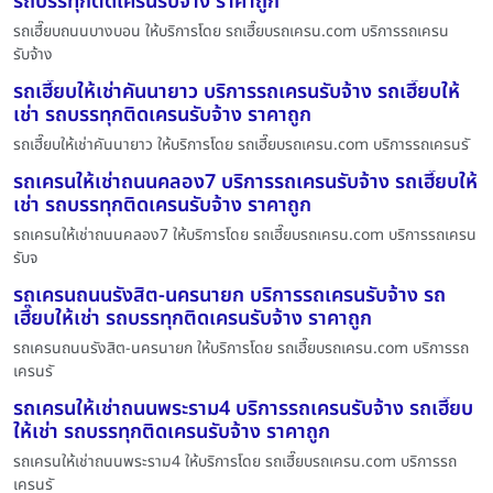
รถบรรทุกติดเครนรับจ้าง ราคาถูก
รถเฮี๊ยบถนนบางบอน ให้บริการโดย รถเฮี๊ยบรถเครน.com บริการรถเครน
รับจ้าง
รถเฮี๊ยบให้เช่าคันนายาว บริการรถเครนรับจ้าง รถเฮี๊ยบให้
เช่า รถบรรทุกติดเครนรับจ้าง ราคาถูก
รถเฮี๊ยบให้เช่าคันนายาว ให้บริการโดย รถเฮี๊ยบรถเครน.com บริการรถเครนรั
รถเครนให้เช่าถนนคลอง7 บริการรถเครนรับจ้าง รถเฮี๊ยบให้
เช่า รถบรรทุกติดเครนรับจ้าง ราคาถูก
รถเครนให้เช่าถนนคลอง7 ให้บริการโดย รถเฮี๊ยบรถเครน.com บริการรถเครน
รับจ
รถเครนถนนรังสิต-นครนายก บริการรถเครนรับจ้าง รถ
เฮี๊ยบให้เช่า รถบรรทุกติดเครนรับจ้าง ราคาถูก
รถเครนถนนรังสิต-นครนายก ให้บริการโดย รถเฮี๊ยบรถเครน.com บริการรถ
เครนรั
รถเครนให้เช่าถนนพระราม4 บริการรถเครนรับจ้าง รถเฮี๊ยบ
ให้เช่า รถบรรทุกติดเครนรับจ้าง ราคาถูก
รถเครนให้เช่าถนนพระราม4 ให้บริการโดย รถเฮี๊ยบรถเครน.com บริการรถ
เครนรั