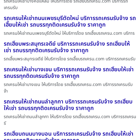
รถเครนให้เช่าบางคอแหลม ให้บริการโดย รถเฮี๊ยบรถเครน.com บริการรถ
เครนรับ
รถเครนให้เช่าถนนเพชรบุรีตัดใหม่ บริการรถเครนรับจ้าง รถ
เฮี๊ยบให้เช่า รถบรรทุกติดเครนรับจ้าง ราคาถูก
รถเครนให้เช่าถนนเพชรบุรีตัดใหม่ ให้บริการโดย รถเฮี๊ยบรถเครน.com บริการ
รถเฮี๊ยบพระสมุทรเจดีย์ บริการรถเครนรับจ้าง รถเฮี๊ยบให้
เช่า รถบรรทุกติดเครนรับจ้าง ราคาถูก
รถเฮี๊ยบพระสมุทรเจดีย์ ให้บริการโดย รถเฮี๊ยบรถเครน.com บริการรถเครนรับ
รถเครนให้เช่าบางเขน บริการรถเครนรับจ้าง รถเฮี๊ยบให้เช่า
รถบรรทุกติดเครนรับจ้าง ราคาถูก
รถเครนให้เช่าบางเขน ให้บริการโดย รถเฮี๊ยบรถเครน.com บริการรถเครนรับ
จ้า
รถเครนให้เช่าถนนลำลูกกา บริการรถเครนรับจ้าง รถเฮี๊ยบ
ให้เช่า รถบรรทุกติดเครนรับจ้าง ราคาถูก
รถเครนให้เช่าถนนลำลูกกา ให้บริการโดย รถเฮี๊ยบรถเครน.com บริการรถเครน
รั
รถเฮี๊ยบถนนบางบอน บริการรถเครนรับจ้าง รถเฮี๊ยบให้เช่า