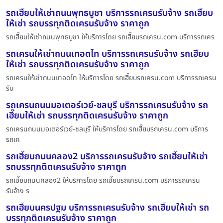
รถเฮี๊ยบให้เช่าถนนพุทธบูชา บริการรถเครนรับจ้าง รถเฮี๊ยบ
ให้เช่า รถบรรทุกติดเครนรับจ้าง ราคาถูก
รถเฮี๊ยบให้เช่าถนนพุทธบูชา ให้บริการโดย รถเฮี๊ยบรถเครน.com บริการรถเคร
รถเครนให้เช่าถนนเทอดไท บริการรถเครนรับจ้าง รถเฮี๊ยบ
ให้เช่า รถบรรทุกติดเครนรับจ้าง ราคาถูก
รถเครนให้เช่าถนนเทอดไท ให้บริการโดย รถเฮี๊ยบรถเครน.com บริการรถเครน
รับ
รถเครนถนนมอเตอร์เวย์-ชลบุรี บริการรถเครนรับจ้าง รถ
เฮี๊ยบให้เช่า รถบรรทุกติดเครนรับจ้าง ราคาถูก
รถเครนถนนมอเตอร์เวย์-ชลบุรี ให้บริการโดย รถเฮี๊ยบรถเครน.com บริการ
รถเค
รถเฮี๊ยบถนนคลอง2 บริการรถเครนรับจ้าง รถเฮี๊ยบให้เช่า
รถบรรทุกติดเครนรับจ้าง ราคาถูก
รถเฮี๊ยบถนนคลอง2 ให้บริการโดย รถเฮี๊ยบรถเครน.com บริการรถเครน
รับจ้าง ร
รถเฮี๊ยบนครปฐม บริการรถเครนรับจ้าง รถเฮี๊ยบให้เช่า รถ
บรรทุกติดเครนรับจ้าง ราคาถูก