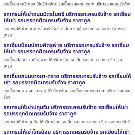
รถเฮี๊ยบบางบัวทอง ให้บริการโดย รถเฮี๊ยบรถเครน.com บริการรถเครนรับจ้าง
รถเครนให้เช่าถนนมิตรไมตรี บริการรถเครนรับจ้าง รถเฮี๊ยบ
ให้เช่า รถบรรทุกติดเครนรับจ้าง ราคาถูก
รถเครนให้เช่าถนนมิตรไมตรี ให้บริการโดย รถเฮี๊ยบรถเครน.com บริการรถ
เครน
รถเฮี๊ยบป้อมปราบศัตรูพ่าย บริการรถเครนรับจ้าง รถเฮี๊ยบ
ให้เช่า รถบรรทุกติดเครนรับจ้าง ราคาถูก
รถเฮี๊ยบป้อมปราบศัตรูพ่าย ให้บริการโดย รถเฮี๊ยบรถเครน.com บริการรถ
เครน
รถเฮี๊ยบถนนบางนา-ตราด บริการรถเครนรับจ้าง รถเฮี๊ยบให้
เช่า รถบรรทุกติดเครนรับจ้าง ราคาถูก
รถเฮี๊ยบถนนบางนา-ตราด ให้บริการโดย รถเฮี๊ยบรถเครน.com บริการรถเครน
รับจ
รถเครนให้เช่าปทุมวัน บริการรถเครนรับจ้าง รถเฮี๊ยบให้เช่า
รถบรรทุกติดเครนรับจ้าง ราคาถูก
รถเครนให้เช่าปทุมวัน ให้บริการโดย รถเฮี๊ยบรถเครน.com บริการรถเครนรับจ้
รถเครนให้เช่าไทรน้อย บริการรถเครนรับจ้าง รถเฮี๊ยบให้เช่า