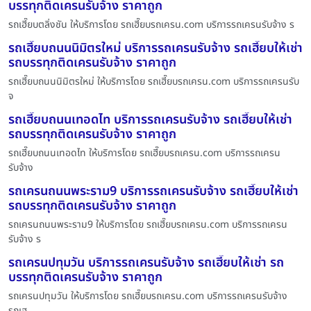
บรรทุกติดเครนรับจ้าง ราคาถูก
รถเฮี๊ยบตลิ่งชัน ให้บริการโดย รถเฮี๊ยบรถเครน.com บริการรถเครนรับจ้าง ร
รถเฮี๊ยบถนนนิมิตรใหม่ บริการรถเครนรับจ้าง รถเฮี๊ยบให้เช่า
รถบรรทุกติดเครนรับจ้าง ราคาถูก
รถเฮี๊ยบถนนนิมิตรใหม่ ให้บริการโดย รถเฮี๊ยบรถเครน.com บริการรถเครนรับ
จ
รถเฮี๊ยบถนนเทอดไท บริการรถเครนรับจ้าง รถเฮี๊ยบให้เช่า
รถบรรทุกติดเครนรับจ้าง ราคาถูก
รถเฮี๊ยบถนนเทอดไท ให้บริการโดย รถเฮี๊ยบรถเครน.com บริการรถเครน
รับจ้าง
รถเครนถนนพระราม9 บริการรถเครนรับจ้าง รถเฮี๊ยบให้เช่า
รถบรรทุกติดเครนรับจ้าง ราคาถูก
รถเครนถนนพระราม9 ให้บริการโดย รถเฮี๊ยบรถเครน.com บริการรถเครน
รับจ้าง ร
รถเครนปทุมวัน บริการรถเครนรับจ้าง รถเฮี๊ยบให้เช่า รถ
บรรทุกติดเครนรับจ้าง ราคาถูก
รถเครนปทุมวัน ให้บริการโดย รถเฮี๊ยบรถเครน.com บริการรถเครนรับจ้าง
รถเฮ