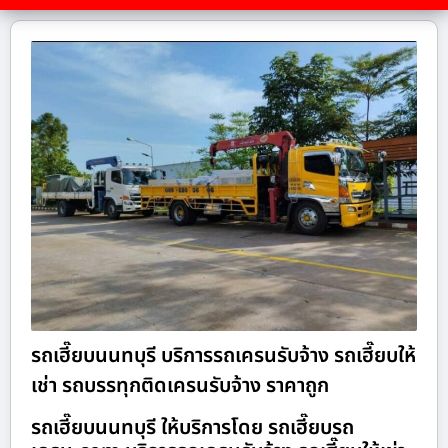
รถเฮี๊ยบนนทบุรี บริการรถเครนรับจ้าง รถเฮี๊ยบให้
เช่า รถบรรทุกติดเครนรับจ้าง ราคาถูก
รถเฮี๊ยบนนทบุรี ให้บริการโดย รถเฮี๊ยบรถ