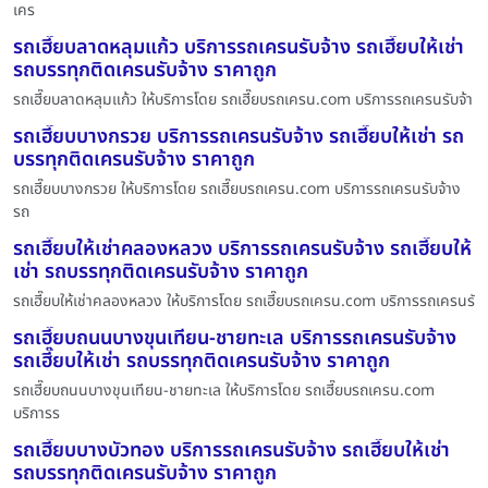
เคร
รถเฮี๊ยบลาดหลุมแก้ว บริการรถเครนรับจ้าง รถเฮี๊ยบให้เช่า
รถบรรทุกติดเครนรับจ้าง ราคาถูก
รถเฮี๊ยบลาดหลุมแก้ว ให้บริการโดย รถเฮี๊ยบรถเครน.com บริการรถเครนรับจ้า
รถเฮี๊ยบบางกรวย บริการรถเครนรับจ้าง รถเฮี๊ยบให้เช่า รถ
บรรทุกติดเครนรับจ้าง ราคาถูก
รถเฮี๊ยบบางกรวย ให้บริการโดย รถเฮี๊ยบรถเครน.com บริการรถเครนรับจ้าง
รถ
รถเฮี๊ยบให้เช่าคลองหลวง บริการรถเครนรับจ้าง รถเฮี๊ยบให้
เช่า รถบรรทุกติดเครนรับจ้าง ราคาถูก
รถเฮี๊ยบให้เช่าคลองหลวง ให้บริการโดย รถเฮี๊ยบรถเครน.com บริการรถเครนรั
รถเฮี๊ยบถนนบางขุนเทียน-ชายทะเล บริการรถเครนรับจ้าง
รถเฮี๊ยบให้เช่า รถบรรทุกติดเครนรับจ้าง ราคาถูก
รถเฮี๊ยบถนนบางขุนเทียน-ชายทะเล ให้บริการโดย รถเฮี๊ยบรถเครน.com
บริการร
รถเฮี๊ยบบางบัวทอง บริการรถเครนรับจ้าง รถเฮี๊ยบให้เช่า
รถบรรทุกติดเครนรับจ้าง ราคาถูก