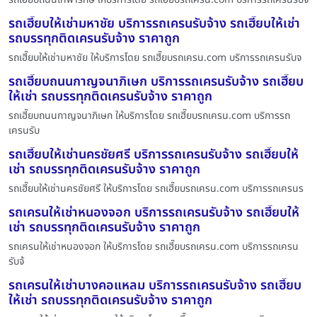
รถเฮี๊ยบให้เช่ามหาชัย บริการรถเครนรับจ้าง รถเฮี๊ยบให้เช่า
รถบรรทุกติดเครนรับจ้าง ราคาถูก
รถเฮี๊ยบให้เช่ามหาชัย ให้บริการโดย รถเฮี๊ยบรถเครน.com บริการรถเครนรับจ
รถเฮี๊ยบถนนกาญจนาภิเษก บริการรถเครนรับจ้าง รถเฮี๊ยบ
ให้เช่า รถบรรทุกติดเครนรับจ้าง ราคาถูก
รถเฮี๊ยบถนนกาญจนาภิเษก ให้บริการโดย รถเฮี๊ยบรถเครน.com บริการรถ
เครนรับ
รถเฮี๊ยบให้เช่านครชัยศรี บริการรถเครนรับจ้าง รถเฮี๊ยบให้
เช่า รถบรรทุกติดเครนรับจ้าง ราคาถูก
รถเฮี๊ยบให้เช่านครชัยศรี ให้บริการโดย รถเฮี๊ยบรถเครน.com บริการรถเครนร
รถเครนให้เช่าหนองจอก บริการรถเครนรับจ้าง รถเฮี๊ยบให้
เช่า รถบรรทุกติดเครนรับจ้าง ราคาถูก
รถเครนให้เช่าหนองจอก ให้บริการโดย รถเฮี๊ยบรถเครน.com บริการรถเครน
รับจ้
รถเครนให้เช่าบางคอแหลม บริการรถเครนรับจ้าง รถเฮี๊ยบ
ให้เช่า รถบรรทุกติดเครนรับจ้าง ราคาถูก