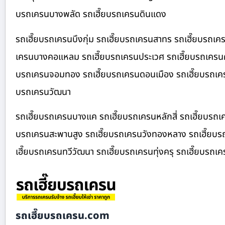
บรถเครนบางพลัด รถเฮี๊ยบรถเครนดินแดง
รถเฮี๊ยบรถเครนบึงกุ่ม รถเฮี๊ยบรถเครนสาทร รถเฮี๊ยบรถเคร
เครนบางคอแหลม รถเฮี๊ยบรถเครนประเวศ รถเฮี๊ยบรถเครน
บรถเครนจอมทอง รถเฮี๊ยบรถเครนดอนเมือง รถเฮี๊ยบรถเครน
บรถเครนวัฒนา
รถเฮี๊ยบรถเครนบางแค รถเฮี๊ยบรถเครนหลักสี่ รถเฮี๊ยบรถเ
บรถเครนสะพานสูง รถเฮี๊ยบรถเครนวังทองหลาง รถเฮี๊ยบ
เฮี๊ยบรถเครนทวีวัฒนา รถเฮี๊ยบรถเครนทุ่งครุ รถเฮี๊ยบรถ
รถเฮี๊ยบรถเครน.com