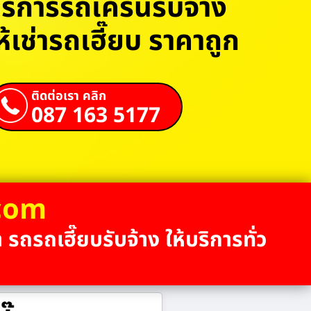
ริการรถเครนรับจ้าง
ห้เช่ารถเฮี๊ยบ ราคาถูก
ติดต่อเรา คลิก
087 163 5177
.com
 รถรถเฮี๊ยบรับจ้าง ให้บริการทั่ว