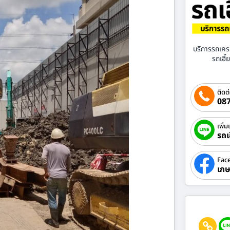
บริการรถเครน
รถเฮี๊
ติดต
087
เพิ่ม
รถเ
Fac
เกษ