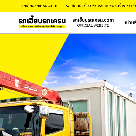
รถเฮี๊ยบรถเครน.com
: รถเฮี๊ยบบึงกุ่ม บริการรถเครนรับจ้าง รถเฮ
รถเฮี๊ยบรถเครน.com
หน้าหล
OFFICIAL WEBSITE