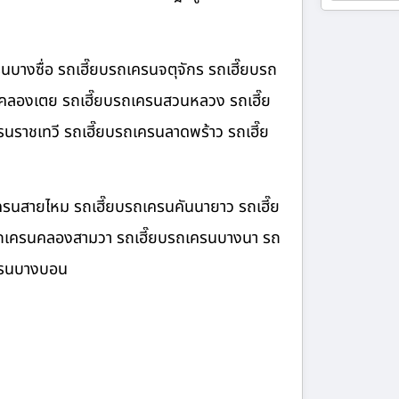
นบางซื่อ รถเฮี๊ยบรถเครนจตุจักร รถเฮี๊ยบรถ
คลองเตย รถเฮี๊ยบรถเครนสวนหลวง รถเฮี๊ย
ราชเทวี รถเฮี๊ยบรถเครนลาดพร้าว รถเฮี๊ย
ครนสายไหม รถเฮี๊ยบรถเครนคันนายาว รถเฮี๊ย
รถเครนคลองสามวา รถเฮี๊ยบรถเครนบางนา รถ
เครนบางบอน