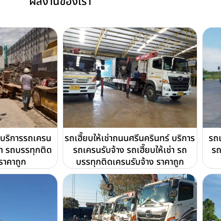
ผลงานของเรา
รี บริการรถเครน
รถเฮี๊ยบให้เช่าถนนศรีนครินทร์ บริการ
รถเ
ช่า รถบรรทุกติด
รถเครนรับจ้าง รถเฮี๊ยบให้เช่า รถ
รถ
ราคาถูก
บรรทุกติดเครนรับจ้าง ราคาถูก