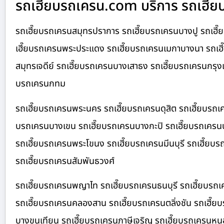
รถเฮี๊ยบรถเครน.com บริการ รถเฮี๊ย
รถเฮี๊ยบรถเครนสมุทรปราการ รถเฮี๊ยบรถเครนบางปู รถเฮี
เฮี๊ยบรถเครนพระประแดง รถเฮี๊ยบรถเครนเมกาบางนา รถเฮ
สมุทรเจดีย์ รถเฮี๊ยบรถเครนบางเสาธง รถเฮี๊ยบรถเครนกรุ
บรถเครนกทม
รถเฮี๊ยบรถเครนพระนคร รถเฮี๊ยบรถเครนดุสิต รถเฮี๊ยบรถ
บรถเครนบางเขน รถเฮี๊ยบรถเครนบางกะปิ รถเฮี๊ยบรถเครนป
รถเฮี๊ยบรถเครนพระโขนง รถเฮี๊ยบรถเครนมีนบุรี รถเฮี๊ยบ
รถเฮี๊ยบรถเครนสัมพันธวงศ์
รถเฮี๊ยบรถเครนพญาไท รถเฮี๊ยบรถเครนธนบุรี รถเฮี๊ยบรถ
รถเฮี๊ยบรถเครนคลองสาน รถเฮี๊ยบรถเครนตลิ่งชัน รถเฮี๊
บางขุนเทียน รถเฮี๊ยบรถเครนภาษีเจริญ รถเฮี๊ยบรถเครนหน