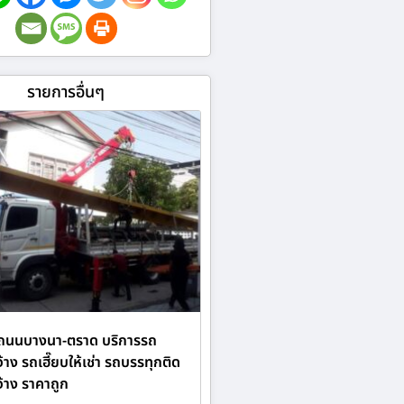
รายการอื่นๆ
บถนนบางนา-ตราด บริการรถ
้าง รถเฮี๊ยบให้เช่า รถบรรทุกติด
้าง ราคาถูก