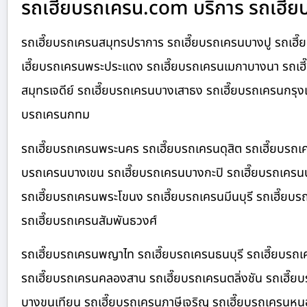
รถเฮี๊ยบรถเครน.com บริการ รถเฮี๊ย
รถเฮี๊ยบรถเครนสมุทรปราการ รถเฮี๊ยบรถเครนบางปู รถเฮี
เฮี๊ยบรถเครนพระประแดง รถเฮี๊ยบรถเครนเมกาบางนา รถเฮ
สมุทรเจดีย์ รถเฮี๊ยบรถเครนบางเสาธง รถเฮี๊ยบรถเครนกรุ
บรถเครนกทม
รถเฮี๊ยบรถเครนพระนคร รถเฮี๊ยบรถเครนดุสิต รถเฮี๊ยบรถ
บรถเครนบางเขน รถเฮี๊ยบรถเครนบางกะปิ รถเฮี๊ยบรถเครนป
รถเฮี๊ยบรถเครนพระโขนง รถเฮี๊ยบรถเครนมีนบุรี รถเฮี๊ยบ
รถเฮี๊ยบรถเครนสัมพันธวงศ์
รถเฮี๊ยบรถเครนพญาไท รถเฮี๊ยบรถเครนธนบุรี รถเฮี๊ยบรถ
รถเฮี๊ยบรถเครนคลองสาน รถเฮี๊ยบรถเครนตลิ่งชัน รถเฮี๊
บางขุนเทียน รถเฮี๊ยบรถเครนภาษีเจริญ รถเฮี๊ยบรถเครนหน