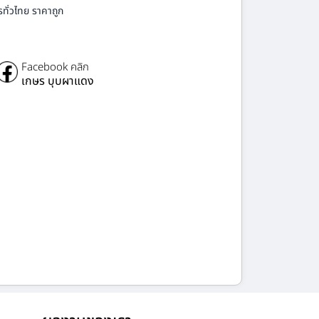
ารทั่วไทย ราคาถูก
Facebook คลิก
เกษร บุบผาแดง