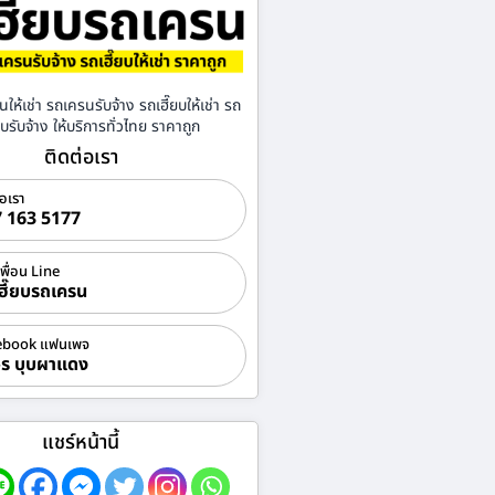
ให้เช่า รถเครนรับจ้าง รถเฮี๊ยบให้เช่า รถ
ยบรับจ้าง ให้บริการทั่วไทย ราคาถูก
ติดต่อเรา
่อเรา
 163 5177
เพื่อน Line
ฮี๊ยบรถเครน
ebook แฟนเพจ
ร บุบผาแดง
แชร์หน้านี้