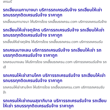
เครนรั
รถเฮี๊ยบเมกาบางนา บริการรถเครนรับจ้าง รถเฮี๊ยบให้เช่า
รถบรรทุกติดเครนรับจ้าง ราคาถูก
รถเฮี๊ยบเมกาบางนา ให้บริการโดย รถเฮี๊ยบรถเครน.com บริการรถเครนรับจ้าง
รถเฮี๊ยบให้เช่าจตุจักร บริการรถเครนรับจ้าง รถเฮี๊ยบให้เช่า
รถบรรทุกติดเครนรับจ้าง ราคาถูก
รถเฮี๊ยบให้เช่าจตุจักร ให้บริการโดย รถเฮี๊ยบรถเครน.com บริการรถเครนรับ
รถเครนบางเลน บริการรถเครนรับจ้าง รถเฮี๊ยบให้เช่า รถ
บรรทุกติดเครนรับจ้าง ราคาถูก
รถเครนบางเลน ให้บริการโดย รถเฮี๊ยบรถเครน.com บริการรถเครนรับจ้าง รถ
เฮี
รถเครนให้เช่าสามโคก บริการรถเครนรับจ้าง รถเฮี๊ยบให้เช่า
รถบรรทุกติดเครนรับจ้าง ราคาถูก
รถเครนให้เช่าสามโคก ให้บริการโดย รถเฮี๊ยบรถเครน.com บริการรถเครนรับ
จ้า
รถเครนให้เช่าถนนสุขาภิบาล บริการรถเครนรับจ้าง รถเฮี๊ยบ
ให้เช่า รถบรรทุกติดเครนรับจ้าง ราคาถูก