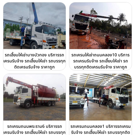
รถเฮี๊ยบให้เช่าบางบัวทอง บริการรถ
รถเครนให้เช่าถนนคลอง10 บริการ
เครนรับจ้าง รถเฮี๊ยบให้เช่า รถบรรทุก
รถเครนรับจ้าง รถเฮี๊ยบให้เช่า รถ
ติดเครนรับจ้าง ราคาถูก
บรรทุกติดเครนรับจ้าง ราคาถูก
รถเครนถนนพระราม6 บริการรถ
รถเครนถนนคลอง1 บริการรถเครน
เครนรับจ้าง รถเฮี๊ยบให้เช่า รถบรรทุก
รับจ้าง รถเฮี๊ยบให้เช่า รถบรรทุกติด