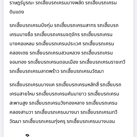
ราษฎร์บูรณะ รถเฮี๊ยบรถเครนบางพลัด รถเฮี๊ยบรถเครน
ดินแดง
รถเฮี๊ยบรถเครนบึงกุ่ม รถเฮี๊ยบรถเครนสาทร รถเฮี๊ยบรถ
เครนบางซื่อ รถเฮี๊ยบรถเครนจตุจักร รถเฮี๊ยบรถเครน
บางคอแหลม รถเฮี๊ยบรถเครนประเวศ รถเฮี๊ยบรถเครน
คลองเตย รถเฮี๊ยบรถเครนสวนหลวง รถเฮี๊ยบรถเครน
จอมทอง รถเฮี๊ยบรถเครนดอนเมือง รถเฮี๊ยบรถเครนราชเทวี
รถเฮี๊ยบรถเครนลาดพร้าว รถเฮี๊ยบรถเครนวัฒนา
รถเฮี๊ยบรถเครนบางแค รถเฮี๊ยบรถเครนหลักสี่ รถเฮี๊ยบรถ
เครนสายไหม รถเฮี๊ยบรถเครนคันนายาว รถเฮี๊ยบรถเครน
สะพานสูง รถเฮี๊ยบรถเครนวังทองหลาง รถเฮี๊ยบรถเครน
คลองสามวา รถเฮี๊ยบรถเครนบางนา รถเฮี๊ยบรถเครนทวี
วัฒนา รถเฮี๊ยบรถเครนทุ่งครุ รถเฮี๊ยบรถเครนบางบอน