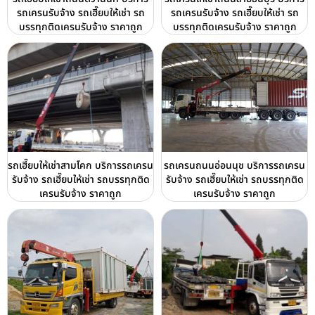
รถเครนรับจ้าง รถเฮี๊ยบให้เช่า รถ
รถเครนรับจ้าง รถเฮี๊ยบให้เช่า รถ
บรรทุกติดเครนรับจ้าง ราคาถูก
บรรทุกติดเครนรับจ้าง ราคาถูก
รถเฮี๊ยบให้เช่าสามโคก บริการรถเครน
รถเครนถนนอ่อนนุช บริการรถเครน
รับจ้าง รถเฮี๊ยบให้เช่า รถบรรทุกติด
รับจ้าง รถเฮี๊ยบให้เช่า รถบรรทุกติด
เครนรับจ้าง ราคาถูก
เครนรับจ้าง ราคาถูก