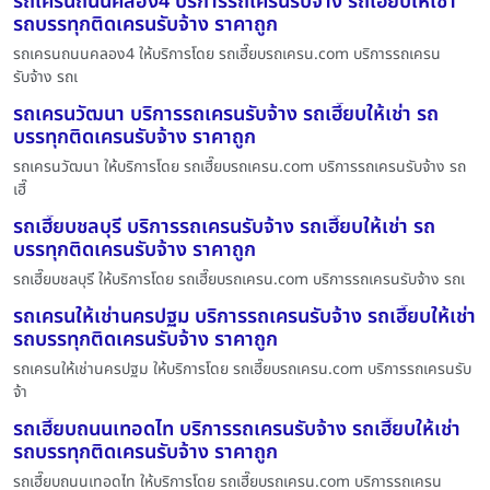
รถเครนถนนคลอง4 บริการรถเครนรับจ้าง รถเฮี๊ยบให้เช่า
รถบรรทุกติดเครนรับจ้าง ราคาถูก
รถเครนถนนคลอง4 ให้บริการโดย รถเฮี๊ยบรถเครน.com บริการรถเครน
รับจ้าง รถเ
รถเครนวัฒนา บริการรถเครนรับจ้าง รถเฮี๊ยบให้เช่า รถ
บรรทุกติดเครนรับจ้าง ราคาถูก
รถเครนวัฒนา ให้บริการโดย รถเฮี๊ยบรถเครน.com บริการรถเครนรับจ้าง รถ
เฮี๊
รถเฮี๊ยบชลบุรี บริการรถเครนรับจ้าง รถเฮี๊ยบให้เช่า รถ
บรรทุกติดเครนรับจ้าง ราคาถูก
รถเฮี๊ยบชลบุรี ให้บริการโดย รถเฮี๊ยบรถเครน.com บริการรถเครนรับจ้าง รถเ
รถเครนให้เช่านครปฐม บริการรถเครนรับจ้าง รถเฮี๊ยบให้เช่า
รถบรรทุกติดเครนรับจ้าง ราคาถูก
รถเครนให้เช่านครปฐม ให้บริการโดย รถเฮี๊ยบรถเครน.com บริการรถเครนรับ
จ้า
รถเฮี๊ยบถนนเทอดไท บริการรถเครนรับจ้าง รถเฮี๊ยบให้เช่า
รถบรรทุกติดเครนรับจ้าง ราคาถูก
รถเฮี๊ยบถนนเทอดไท ให้บริการโดย รถเฮี๊ยบรถเครน.com บริการรถเครน