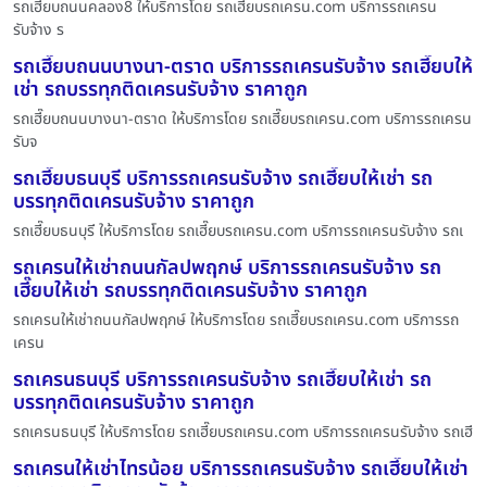
รถเฮี๊ยบถนนคลอง8 ให้บริการโดย รถเฮี๊ยบรถเครน.com บริการรถเครน
รับจ้าง ร
รถเฮี๊ยบถนนบางนา-ตราด บริการรถเครนรับจ้าง รถเฮี๊ยบให้
เช่า รถบรรทุกติดเครนรับจ้าง ราคาถูก
รถเฮี๊ยบถนนบางนา-ตราด ให้บริการโดย รถเฮี๊ยบรถเครน.com บริการรถเครน
รับจ
รถเฮี๊ยบธนบุรี บริการรถเครนรับจ้าง รถเฮี๊ยบให้เช่า รถ
บรรทุกติดเครนรับจ้าง ราคาถูก
รถเฮี๊ยบธนบุรี ให้บริการโดย รถเฮี๊ยบรถเครน.com บริการรถเครนรับจ้าง รถเ
รถเครนให้เช่าถนนกัลปพฤกษ์ บริการรถเครนรับจ้าง รถ
เฮี๊ยบให้เช่า รถบรรทุกติดเครนรับจ้าง ราคาถูก
รถเครนให้เช่าถนนกัลปพฤกษ์ ให้บริการโดย รถเฮี๊ยบรถเครน.com บริการรถ
เครน
รถเครนธนบุรี บริการรถเครนรับจ้าง รถเฮี๊ยบให้เช่า รถ
บรรทุกติดเครนรับจ้าง ราคาถูก
รถเครนธนบุรี ให้บริการโดย รถเฮี๊ยบรถเครน.com บริการรถเครนรับจ้าง รถเฮี
รถเครนให้เช่าไทรน้อย บริการรถเครนรับจ้าง รถเฮี๊ยบให้เช่า