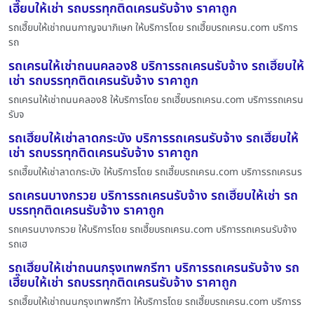
เฮี๊ยบให้เช่า รถบรรทุกติดเครนรับจ้าง ราคาถูก
รถเฮี๊ยบให้เช่าถนนกาญจนาภิเษก ให้บริการโดย รถเฮี๊ยบรถเครน.com บริการ
รถ
รถเครนให้เช่าถนนคลอง8 บริการรถเครนรับจ้าง รถเฮี๊ยบให้
เช่า รถบรรทุกติดเครนรับจ้าง ราคาถูก
รถเครนให้เช่าถนนคลอง8 ให้บริการโดย รถเฮี๊ยบรถเครน.com บริการรถเครน
รับจ
รถเฮี๊ยบให้เช่าลาดกระบัง บริการรถเครนรับจ้าง รถเฮี๊ยบให้
เช่า รถบรรทุกติดเครนรับจ้าง ราคาถูก
รถเฮี๊ยบให้เช่าลาดกระบัง ให้บริการโดย รถเฮี๊ยบรถเครน.com บริการรถเครนร
รถเครนบางกรวย บริการรถเครนรับจ้าง รถเฮี๊ยบให้เช่า รถ
บรรทุกติดเครนรับจ้าง ราคาถูก
รถเครนบางกรวย ให้บริการโดย รถเฮี๊ยบรถเครน.com บริการรถเครนรับจ้าง
รถเฮ
รถเฮี๊ยบให้เช่าถนนกรุงเทพกรีฑา บริการรถเครนรับจ้าง รถ
เฮี๊ยบให้เช่า รถบรรทุกติดเครนรับจ้าง ราคาถูก
รถเฮี๊ยบให้เช่าถนนกรุงเทพกรีฑา ให้บริการโดย รถเฮี๊ยบรถเครน.com บริการร