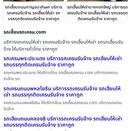
รถเฮี๊ยบถนนกาญจนาภิเษก บริการ
รถเฮี๊ยบให้เช่าบางกอกใหญ่ บริการรถ
รถเครนรับจ้าง รถเฮี๊ยบให้เช่า รถ
เครนรับจ้าง รถเฮี๊ยบให้เช่า รถบรรทุก
บรรทุกติดเครนรับจ้าง ราคาถูก
ติดเครนรับจ้าง ราคาถูก
รถเฮี๊ยบรถเครน.com
บริการรถเครนให้เช่า รถเครนรับจ้าง รถเฮี๊ยบให้เช่า รถรถเฮี๊ยบรับ
จ้าง ให้บริการทั่วไทย ราคาถูก
รถเครนพระประแดง บริการรถเครนรับจ้าง รถเฮี๊ยบให้เช่า
รถบรรทุกติดเครนรับจ้าง ราคาถูก
รถเครนพระประแดง ให้บริการโดย รถเฮี๊ยบรถเครน.com บริการรถเครน
รับจ้าง รถ
รถเครนถนนพหลโยธิน บริการรถเครนรับจ้าง รถเฮี๊ยบให้
เช่า รถบรรทุกติดเครนรับจ้าง ราคาถูก
รถเครนถนนพหลโยธิน ให้บริการโดย รถเฮี๊ยบรถเครน.com บริการรถเครน
รับจ้าง
รถเฮี๊ยบถนนคลอง8 บริการรถเครนรับจ้าง รถเฮี๊ยบให้เช่า
รถบรรทุกติดเครนรับจ้าง ราคาถูก