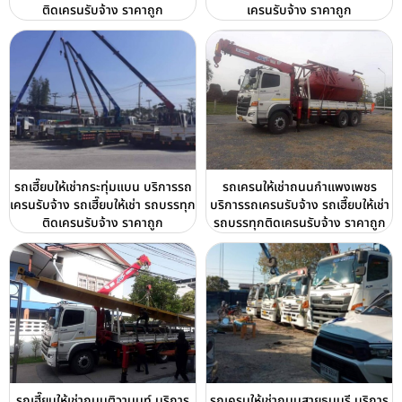
ติดเครนรับจ้าง ราคาถูก
เครนรับจ้าง ราคาถูก
รถเฮี๊ยบให้เช่ากระทุ่มแบน บริการรถ
รถเครนให้เช่าถนนกำแพงเพชร
เครนรับจ้าง รถเฮี๊ยบให้เช่า รถบรรทุก
บริการรถเครนรับจ้าง รถเฮี๊ยบให้เช่า
ติดเครนรับจ้าง ราคาถูก
รถบรรทุกติดเครนรับจ้าง ราคาถูก
รถเฮี๊ยบให้เช่าถนนติวานนท์ บริการ
รถเครนให้เช่าถนนสายธนบุรี บริการ