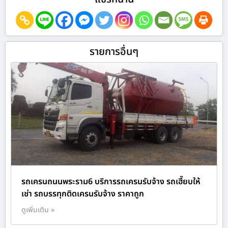
รายการอื่นๆ
รถเครนถนนพระราม6 บริการรถเครนรับจ้าง รถเฮี๊ยบให้
เช่า รถบรรทุกติดเครนรับจ้าง ราคาถูก
ดูเพิ่มเติม »