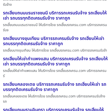
รับจ้าง
รถเฮี๊ยบถนนบรมราชชนนี บริการรถเครนรับจ้าง รถเฮี๊ยบให้
เช่า รถบรรทุกติดเครนรับจ้าง ราคาถูก
รถเฮี๊ยบถนนบรมราชชนนี ให้บริการโดย รถเฮี๊ยบรถเครน.com บริการรถเครน
รับจ
รถเฮี๊ยบบางขุนเทียน บริการรถเครนรับจ้าง รถเฮี๊ยบให้เช่า
รถบรรทุกติดเครนรับจ้าง ราคาถูก
รถเฮี๊ยบบางขุนเทียน ให้บริการโดย รถเฮี๊ยบรถเครน.com บริการรถเครนรับจ้า
รถเฮี๊ยบให้เช่ากำแพงแสน บริการรถเครนรับจ้าง รถเฮี๊ยบให้
เช่า รถบรรทุกติดเครนรับจ้าง ราคาถูก
รถเฮี๊ยบให้เช่ากำแพงแสน ให้บริการโดย รถเฮี๊ยบรถเครน.com บริการรถเครน
รั
รถเฮี๊ยบคลองเตย บริการรถเครนรับจ้าง รถเฮี๊ยบให้เช่า รถ
บรรทุกติดเครนรับจ้าง ราคาถูก
รถเฮี๊ยบคลองเตย ให้บริการโดย รถเฮี๊ยบรถเครน.com บริการรถเครนรับจ้าง
รถ
รถเฮี๊ยบถนนรามอินทรา บริการรถเครนรับจ้าง รถเฮี๊ยบให้