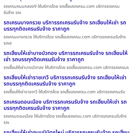
รถเครนถนนคลอง9 ให้บริการโดย รถเฮี๊ยบรถเครน.com บริการรถเครน
รับจ้าง รถเ
รถเครนบางกรวย บริการรถเครนรับจ้าง รถเฮี๊ยบให้เช่า รถ
บรรทุกติดเครนรับจ้าง ราคาถูก
รถเครนบางกรวย ให้บริการโดย รถเฮี๊ยบรถเครน.com บริการรถเครนรับจ้าง
รถเฮ
รถเฮี๊ยบให้เช่าบางบัวทอง บริการรถเครนรับจ้าง รถเฮี๊ยบให้
เช่า รถบรรทุกติดเครนรับจ้าง ราคาถูก
รถเฮี๊ยบให้เช่าบางบัวทอง ให้บริการโดย รถเฮี๊ยบรถเครน.com บริการรถเครนร
รถเฮี๊ยบให้เช่าราชเทวี บริการรถเครนรับจ้าง รถเฮี๊ยบให้เช่า
รถบรรทุกติดเครนรับจ้าง ราคาถูก
รถเฮี๊ยบให้เช่าราชเทวี ให้บริการโดย รถเฮี๊ยบรถเครน.com บริการรถเครนรับ
รถเครนดอนเมือง บริการรถเครนรับจ้าง รถเฮี๊ยบให้เช่า รถ
บรรทุกติดเครนรับจ้าง ราคาถูก
รถเครนดอนเมือง ให้บริการโดย รถเฮี๊ยบรถเครน.com บริการรถเครนรับจ้าง
รถเ
รถเฮี๊ยบให้เช่าถนนนิมิตรใหม่ บริการรถเครนรับจ้าง รถเฮี๊ยบ