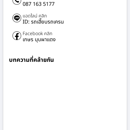
087 163 5177
แอดไลน์ คลิก
ID: รถเฮี๊ยบรถเครน
Facebook คลิก
เกษร บุบผาแดง
บทความที่คล้ายกัน