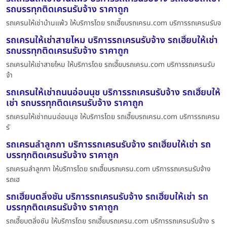
รถบรรทุกติดเครนรับจ้าง ราคาถูก
รถเครนให้เช่าบ้านแพ้ว ให้บริการโดย รถเฮี๊ยบรถเครน.com บริการรถเครนรับจ
รถเครนให้เช่าสายไหม บริการรถเครนรับจ้าง รถเฮี๊ยบให้เช่า
รถบรรทุกติดเครนรับจ้าง ราคาถูก
รถเครนให้เช่าสายไหม ให้บริการโดย รถเฮี๊ยบรถเครน.com บริการรถเครนรับ
จ้า
รถเครนให้เช่าถนนอ่อนนุช บริการรถเครนรับจ้าง รถเฮี๊ยบให้
เช่า รถบรรทุกติดเครนรับจ้าง ราคาถูก
รถเครนให้เช่าถนนอ่อนนุช ให้บริการโดย รถเฮี๊ยบรถเครน.com บริการรถเครน
รั
รถเครนลำลูกกา บริการรถเครนรับจ้าง รถเฮี๊ยบให้เช่า รถ
บรรทุกติดเครนรับจ้าง ราคาถูก
รถเครนลำลูกกา ให้บริการโดย รถเฮี๊ยบรถเครน.com บริการรถเครนรับจ้าง
รถเฮ
รถเฮี๊ยบตลิ่งชัน บริการรถเครนรับจ้าง รถเฮี๊ยบให้เช่า รถ
บรรทุกติดเครนรับจ้าง ราคาถูก
รถเฮี๊ยบตลิ่งชัน ให้บริการโดย รถเฮี๊ยบรถเครน.com บริการรถเครนรับจ้าง ร