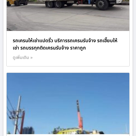
รถเครนให้เช่าแปดริ้ว บริการรถเครนรับจ้าง รถเฮี๊ยบให้
เช่า รถบรรทุกติดเครนรับจ้าง ราคาถูก
ดูเพิ่มเติม »