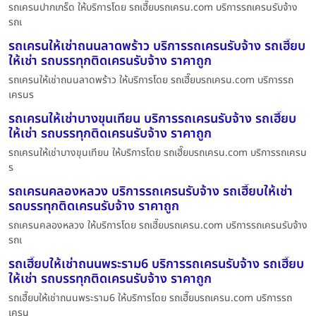
รถเครนปากเกร็ด ให้บริการโดย รถเฮี๊ยบรถเครน.com บริการรถเครนรับจ้าง
รถเ
รถเครนให้เช่าถนนลาดพร้าว บริการรถเครนรับจ้าง รถเฮี๊ยบ
ให้เช่า รถบรรทุกติดเครนรับจ้าง ราคาถูก
รถเครนให้เช่าถนนลาดพร้าว ให้บริการโดย รถเฮี๊ยบรถเครน.com บริการรถ
เครนร
รถเครนให้เช่าบางขุนเทียน บริการรถเครนรับจ้าง รถเฮี๊ยบ
ให้เช่า รถบรรทุกติดเครนรับจ้าง ราคาถูก
รถเครนให้เช่าบางขุนเทียน ให้บริการโดย รถเฮี๊ยบรถเครน.com บริการรถเครน
ร
รถเครนคลองหลวง บริการรถเครนรับจ้าง รถเฮี๊ยบให้เช่า
รถบรรทุกติดเครนรับจ้าง ราคาถูก
รถเครนคลองหลวง ให้บริการโดย รถเฮี๊ยบรถเครน.com บริการรถเครนรับจ้าง
รถเ
รถเฮี๊ยบให้เช่าถนนพระราม6 บริการรถเครนรับจ้าง รถเฮี๊ยบ
ให้เช่า รถบรรทุกติดเครนรับจ้าง ราคาถูก
รถเฮี๊ยบให้เช่าถนนพระราม6 ให้บริการโดย รถเฮี๊ยบรถเครน.com บริการรถ
เครน