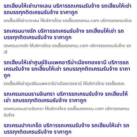
รถเฮี๊ยบให้เช่าบางเลน บริการรถเครนรับจ้าง รถเฮี๊ยบให้เช่า
รถบรรทุกติดเครนรับจ้าง ราคาถูก
รถเฮี๊ยบให้เช่าบางเลน ให้บริการโดย รถเฮี๊ยบรถเครน.com บริการรถเครนรับจ
รถเครนบางรัก บริการรถเครนรับจ้าง รถเฮี๊ยบให้เช่า รถ
บรรทุกติดเครนรับจ้าง ราคาถูก
รถเครนบางรัก ให้บริการโดย รถเฮี๊ยบรถเครน.com บริการรถเครนรับจ้าง รถ
เฮี
รถเฮี๊ยบให้เช่าศูนย์อิมแพคอารีน่าเมืองทองธานี บริการรถ
เครนรับจ้าง รถเฮี๊ยบให้เช่า รถบรรทุกติดเครนรับจ้าง ราคา
ถูก
รถเฮี๊ยบให้เช่าศูนย์อิมแพคอารีน่าเมืองทองธานี ให้บริการโดย รถเฮี๊ยบรถเ
รถเครนถนนรามอินทรา บริการรถเครนรับจ้าง รถเฮี๊ยบให้
เช่า รถบรรทุกติดเครนรับจ้าง ราคาถูก
รถเครนถนนรามอินทรา ให้บริการโดย รถเฮี๊ยบรถเครน.com บริการรถเครน
รับจ้าง
รถเครนปากเกร็ด บริการรถเครนรับจ้าง รถเฮี๊ยบให้เช่า รถ
บรรทุกติดเครนรับจ้าง ราคาถูก