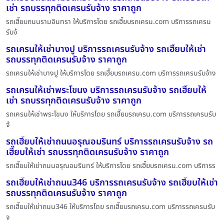
เช่า รถบรรทุกติดเครนรับจ้าง ราคาถูก
รถเฮี๊ยบถนนรามอินทรา ให้บริการโดย รถเฮี๊ยบรถเครน.com บริการรถเครน
รับจ้
รถเครนให้เช่าบางปู บริการรถเครนรับจ้าง รถเฮี๊ยบให้เช่า
รถบรรทุกติดเครนรับจ้าง ราคาถูก
รถเครนให้เช่าบางปู ให้บริการโดย รถเฮี๊ยบรถเครน.com บริการรถเครนรับจ้าง
รถเครนให้เช่าพระโขนง บริการรถเครนรับจ้าง รถเฮี๊ยบให้
เช่า รถบรรทุกติดเครนรับจ้าง ราคาถูก
รถเครนให้เช่าพระโขนง ให้บริการโดย รถเฮี๊ยบรถเครน.com บริการรถเครนรับ
จ้
รถเฮี๊ยบให้เช่าถนนอรุณอมรินทร์ บริการรถเครนรับจ้าง รถ
เฮี๊ยบให้เช่า รถบรรทุกติดเครนรับจ้าง ราคาถูก
รถเฮี๊ยบให้เช่าถนนอรุณอมรินทร์ ให้บริการโดย รถเฮี๊ยบรถเครน.com บริการร
รถเฮี๊ยบให้เช่าถนน346 บริการรถเครนรับจ้าง รถเฮี๊ยบให้เช่า
รถบรรทุกติดเครนรับจ้าง ราคาถูก
รถเฮี๊ยบให้เช่าถนน346 ให้บริการโดย รถเฮี๊ยบรถเครน.com บริการรถเครนรับ
จ