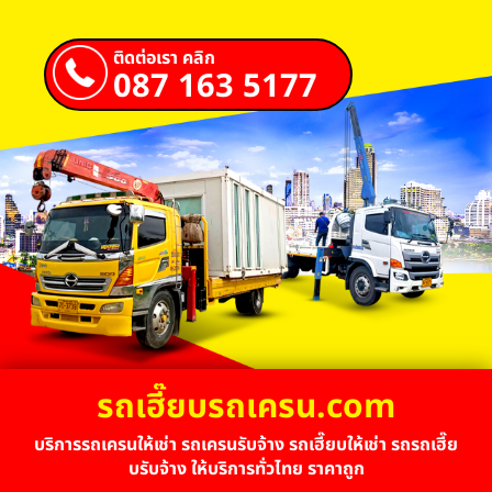
ติดต่อเรา คลิก
087 163 5177
รถเฮี๊ยบรถเครน.com
บริการรถเครนให้เช่า รถเครนรับจ้าง รถเฮี๊ยบให้เช่า รถรถเฮี๊ย
บรับจ้าง ให้บริการทั่วไทย ราคาถูก