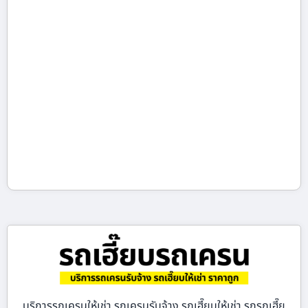
บริการรถเครนให้เช่า รถเครนรับจ้าง รถเฮี๊ยบให้เช่า รถรถเฮี๊ย