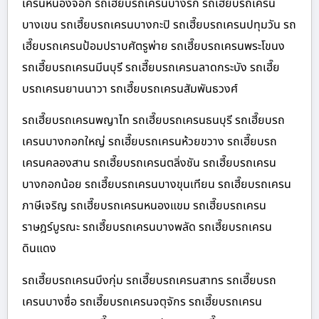
เครนหนองจอก รถเฮี๊ยบรถเครนบางรัก รถเฮี๊ยบรถเครน
บางเขน รถเฮี๊ยบรถเครนบางกะปิ รถเฮี๊ยบรถเครนปทุมวัน รถ
เฮี๊ยบรถเครนป้อมปราบศัตรูพ่าย รถเฮี๊ยบรถเครนพระโขนง
รถเฮี๊ยบรถเครนมีนบุรี รถเฮี๊ยบรถเครนลาดกระบัง รถเฮี๊ย
บรถเครนยานนาวา รถเฮี๊ยบรถเครนสัมพันธวงศ์
รถเฮี๊ยบรถเครนพญาไท รถเฮี๊ยบรถเครนธนบุรี รถเฮี๊ยบรถ
เครนบางกอกใหญ่ รถเฮี๊ยบรถเครนห้วยขวาง รถเฮี๊ยบรถ
เครนคลองสาน รถเฮี๊ยบรถเครนตลิ่งชัน รถเฮี๊ยบรถเครน
บางกอกน้อย รถเฮี๊ยบรถเครนบางขุนเทียน รถเฮี๊ยบรถเครน
ภาษีเจริญ รถเฮี๊ยบรถเครนหนองแขม รถเฮี๊ยบรถเครน
ราษฎร์บูรณะ รถเฮี๊ยบรถเครนบางพลัด รถเฮี๊ยบรถเครน
ดินแดง
รถเฮี๊ยบรถเครนบึงกุ่ม รถเฮี๊ยบรถเครนสาทร รถเฮี๊ยบรถ
เครนบางซื่อ รถเฮี๊ยบรถเครนจตุจักร รถเฮี๊ยบรถเครน