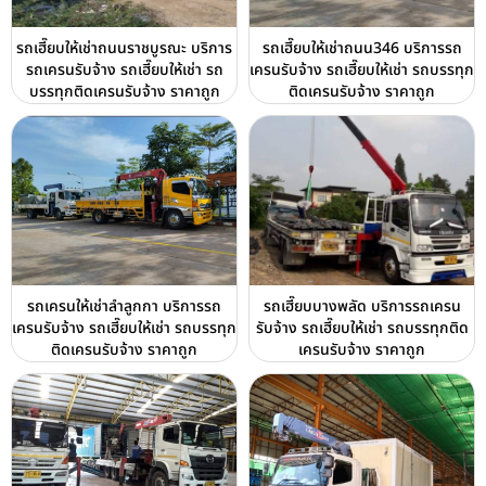
รถเฮี๊ยบให้เช่าถนนราชบูรณะ บริการ
รถเฮี๊ยบให้เช่าถนน346 บริการรถ
รถเครนรับจ้าง รถเฮี๊ยบให้เช่า รถ
เครนรับจ้าง รถเฮี๊ยบให้เช่า รถบรรทุก
บรรทุกติดเครนรับจ้าง ราคาถูก
ติดเครนรับจ้าง ราคาถูก
รถเครนให้เช่าลำลูกกา บริการรถ
รถเฮี๊ยบบางพลัด บริการรถเครน
เครนรับจ้าง รถเฮี๊ยบให้เช่า รถบรรทุก
รับจ้าง รถเฮี๊ยบให้เช่า รถบรรทุกติด
ติดเครนรับจ้าง ราคาถูก
เครนรับจ้าง ราคาถูก