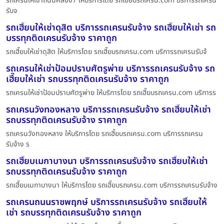
รถเครนให้เช่าถนนคลอง7 ให้บริการโดย รถเฮี๊ยบรถเครน.com บริการรถเครน
รับจ
รถเฮี๊ยบให้เช่าดุสิต บริการรถเครนรับจ้าง รถเฮี๊ยบให้เช่า รถ
บรรทุกติดเครนรับจ้าง ราคาถูก
รถเฮี๊ยบให้เช่าดุสิต ให้บริการโดย รถเฮี๊ยบรถเครน.com บริการรถเครนรับจ้
รถเครนให้เช่าป้อมปราบศัตรูพ่าย บริการรถเครนรับจ้าง รถ
เฮี๊ยบให้เช่า รถบรรทุกติดเครนรับจ้าง ราคาถูก
รถเครนให้เช่าป้อมปราบศัตรูพ่าย ให้บริการโดย รถเฮี๊ยบรถเครน.com บริการร
รถเครนวังทองหลาง บริการรถเครนรับจ้าง รถเฮี๊ยบให้เช่า
รถบรรทุกติดเครนรับจ้าง ราคาถูก
รถเครนวังทองหลาง ให้บริการโดย รถเฮี๊ยบรถเครน.com บริการรถเครน
รับจ้าง ร
รถเฮี๊ยบเมกาบางนา บริการรถเครนรับจ้าง รถเฮี๊ยบให้เช่า
รถบรรทุกติดเครนรับจ้าง ราคาถูก
รถเฮี๊ยบเมกาบางนา ให้บริการโดย รถเฮี๊ยบรถเครน.com บริการรถเครนรับจ้าง
รถเครนถนนราชพฤกษ์ บริการรถเครนรับจ้าง รถเฮี๊ยบให้
เช่า รถบรรทุกติดเครนรับจ้าง ราคาถูก