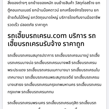
สิ่งของต่างๆ ยกย้ายของหนัก ขนย้ายสินค้า วัสดุก่อสร้าง ยก
ตู้คอนเทนเนอร์ ยกบ้านน๊อคดาวน์ ยกเครื่องจักรโรงงาน ยก
ย้ายต้นไม้ใหญ่ ยกวัตถุขนาดใหญ่ บริการโดยทีมงานมืออาชีพ
รวดเร็ว ปลอดภัย ราคาถูก
รถเฮี๊ยบรถเครน.com บริการ รถ
เฮี๊ยบรถเครนรับจ้าง ราคาถูก
รถเฮี๊ยบรถเครนสมุทรปราการ รถเฮี๊ยบรถเครนบางปู รถเฮี๊ย
บรถเครนบางบ่อ รถเฮี๊ยบรถเครนบางพลี รถเฮี๊ยบรถเครน
พระประแดง รถเฮี๊ยบรถเครนเมกาบางนา รถเฮี๊ยบรถเครนไบ
เทคบางนา รถเฮี๊ยบรถเครนพระสมุทรเจดีย์ รถเฮี๊ยบรถเครน
บางเสาธง รถเฮี๊ยบรถเครนกรุงเทพมหานคร รถเฮี๊ยบรถเครน
กรุงเทพ รถเฮี๊ยบรถเครนกทม
รถเฮี๊ยบรถเครนพระนคร รถเฮี๊ยบรถเครนดุสิต รถเฮี๊ยบรถ