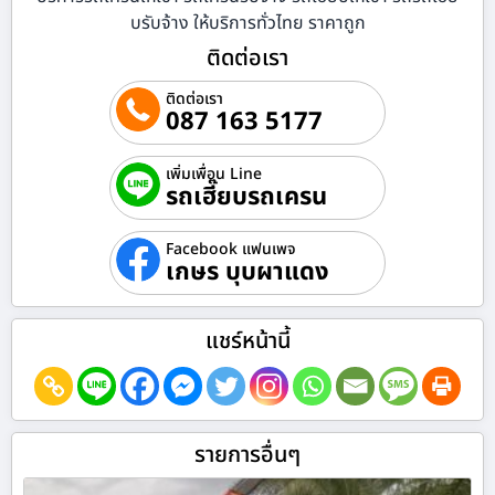
บรับจ้าง ให้บริการทั่วไทย ราคาถูก
ติดต่อเรา
ติดต่อเรา
087 163 5177
เพิ่มเพื่อน Line
รถเฮี๊ยบรถเครน
Facebook แฟนเพจ
เกษร บุบผาแดง
แชร์หน้านี้
รายการอื่นๆ