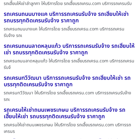
รถเฮี๊ยบให้เช่าลำลูกกา ให้บริการโดย รถเฮี๊ยบรถเครน.com บริการรถเครนรับ
รถเครนถนนบางแค บริการรถเครนรับจ้าง รถเฮี๊ยบให้เช่า
รถบรรทุกติดเครนรับจ้าง ราคาถูก
รถเครนถนนบางแค ให้บริการโดย รถเฮี๊ยบรถเครน.com บริการรถเครน
รับจ้าง รถเ
รถเครนถนนลาดหลุมแก้ว บริการรถเครนรับจ้าง รถเฮี๊ยบให้
เช่า รถบรรทุกติดเครนรับจ้าง ราคาถูก
รถเครนถนนลาดหลุมแก้ว ให้บริการโดย รถเฮี๊ยบรถเครน.com บริการรถเครน
รับจ้
รถเครนทวีวัฒนา บริการรถเครนรับจ้าง รถเฮี๊ยบให้เช่า รถ
บรรทุกติดเครนรับจ้าง ราคาถูก
รถเครนทวีวัฒนา ให้บริการโดย รถเฮี๊ยบรถเครน.com บริการรถเครนรับจ้าง
รถเ
รถเครนให้เช่าถนนเพชรเกษม บริการรถเครนรับจ้าง รถ
เฮี๊ยบให้เช่า รถบรรทุกติดเครนรับจ้าง ราคาถูก
รถเครนให้เช่าถนนเพชรเกษม ให้บริการโดย รถเฮี๊ยบรถเครน.com บริการรถ
เครนร