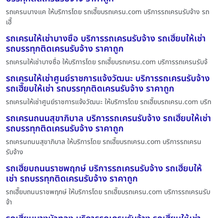
รถเครนบางแค ให้บริการโดย รถเฮี๊ยบรถเครน.com บริการรถเครนรับจ้าง รถ
เฮี๊
รถเครนให้เช่าบางซื่อ บริการรถเครนรับจ้าง รถเฮี๊ยบให้เช่า
รถบรรทุกติดเครนรับจ้าง ราคาถูก
รถเครนให้เช่าบางซื่อ ให้บริการโดย รถเฮี๊ยบรถเครน.com บริการรถเครนรับจ้
รถเครนให้เช่าศูนย์ราชการแจ้งวัฒนะ บริการรถเครนรับจ้าง
รถเฮี๊ยบให้เช่า รถบรรทุกติดเครนรับจ้าง ราคาถูก
รถเครนให้เช่าศูนย์ราชการแจ้งวัฒนะ ให้บริการโดย รถเฮี๊ยบรถเครน.com บริก
รถเครนถนนสุขาภิบาล บริการรถเครนรับจ้าง รถเฮี๊ยบให้เช่า
รถบรรทุกติดเครนรับจ้าง ราคาถูก
รถเครนถนนสุขาภิบาล ให้บริการโดย รถเฮี๊ยบรถเครน.com บริการรถเครน
รับจ้าง
รถเฮี๊ยบถนนราชพฤกษ์ บริการรถเครนรับจ้าง รถเฮี๊ยบให้
เช่า รถบรรทุกติดเครนรับจ้าง ราคาถูก
รถเฮี๊ยบถนนราชพฤกษ์ ให้บริการโดย รถเฮี๊ยบรถเครน.com บริการรถเครนรับ
จ้า