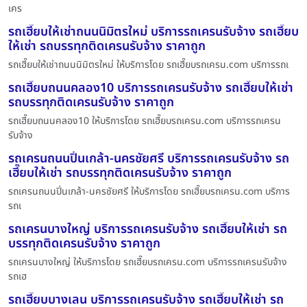
เคร
รถเฮี๊ยบให้เช่าถนนนิมิตรใหม่ บริการรถเครนรับจ้าง รถเฮี๊ยบ
ให้เช่า รถบรรทุกติดเครนรับจ้าง ราคาถูก
รถเฮี๊ยบให้เช่าถนนนิมิตรใหม่ ให้บริการโดย รถเฮี๊ยบรถเครน.com บริการรถเ
รถเฮี๊ยบถนนคลอง10 บริการรถเครนรับจ้าง รถเฮี๊ยบให้เช่า
รถบรรทุกติดเครนรับจ้าง ราคาถูก
รถเฮี๊ยบถนนคลอง10 ให้บริการโดย รถเฮี๊ยบรถเครน.com บริการรถเครน
รับจ้าง
รถเครนถนนปิ่นเกล้า-นครชัยศรี บริการรถเครนรับจ้าง รถ
เฮี๊ยบให้เช่า รถบรรทุกติดเครนรับจ้าง ราคาถูก
รถเครนถนนปิ่นเกล้า-นครชัยศรี ให้บริการโดย รถเฮี๊ยบรถเครน.com บริการ
รถเ
รถเครนบางใหญ่ บริการรถเครนรับจ้าง รถเฮี๊ยบให้เช่า รถ
บรรทุกติดเครนรับจ้าง ราคาถูก
รถเครนบางใหญ่ ให้บริการโดย รถเฮี๊ยบรถเครน.com บริการรถเครนรับจ้าง
รถเฮ
รถเฮี๊ยบบางเลน บริการรถเครนรับจ้าง รถเฮี๊ยบให้เช่า รถ