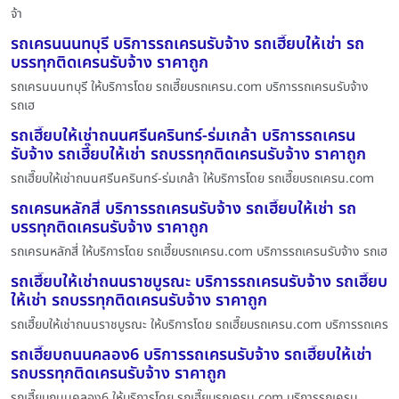
จ้า
รถเครนนนทบุรี บริการรถเครนรับจ้าง รถเฮี๊ยบให้เช่า รถ
บรรทุกติดเครนรับจ้าง ราคาถูก
รถเครนนนทบุรี ให้บริการโดย รถเฮี๊ยบรถเครน.com บริการรถเครนรับจ้าง
รถเฮ
รถเฮี๊ยบให้เช่าถนนศรีนครินทร์-ร่มเกล้า บริการรถเครน
รับจ้าง รถเฮี๊ยบให้เช่า รถบรรทุกติดเครนรับจ้าง ราคาถูก
รถเฮี๊ยบให้เช่าถนนศรีนครินทร์-ร่มเกล้า ให้บริการโดย รถเฮี๊ยบรถเครน.com
รถเครนหลักสี่ บริการรถเครนรับจ้าง รถเฮี๊ยบให้เช่า รถ
บรรทุกติดเครนรับจ้าง ราคาถูก
รถเครนหลักสี่ ให้บริการโดย รถเฮี๊ยบรถเครน.com บริการรถเครนรับจ้าง รถเฮ
รถเฮี๊ยบให้เช่าถนนราชบูรณะ บริการรถเครนรับจ้าง รถเฮี๊ยบ
ให้เช่า รถบรรทุกติดเครนรับจ้าง ราคาถูก
รถเฮี๊ยบให้เช่าถนนราชบูรณะ ให้บริการโดย รถเฮี๊ยบรถเครน.com บริการรถเคร
รถเฮี๊ยบถนนคลอง6 บริการรถเครนรับจ้าง รถเฮี๊ยบให้เช่า
รถบรรทุกติดเครนรับจ้าง ราคาถูก
รถเฮี๊ยบถนนคลอง6 ให้บริการโดย รถเฮี๊ยบรถเครน.com บริการรถเครน