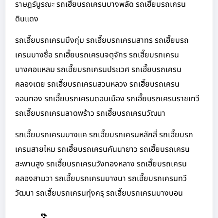
ราษฎร์บูรณะ รถเฮี๊ยบรถเครนบางพลัด รถเฮี๊ยบรถเครน
ดินแดง
รถเฮี๊ยบรถเครนบึงกุ่ม รถเฮี๊ยบรถเครนสาทร รถเฮี๊ยบรถ
เครนบางซื่อ รถเฮี๊ยบรถเครนจตุจักร รถเฮี๊ยบรถเครน
บางคอแหลม รถเฮี๊ยบรถเครนประเวศ รถเฮี๊ยบรถเครน
คลองเตย รถเฮี๊ยบรถเครนสวนหลวง รถเฮี๊ยบรถเครน
จอมทอง รถเฮี๊ยบรถเครนดอนเมือง รถเฮี๊ยบรถเครนราชเทวี
รถเฮี๊ยบรถเครนลาดพร้าว รถเฮี๊ยบรถเครนวัฒนา
รถเฮี๊ยบรถเครนบางแค รถเฮี๊ยบรถเครนหลักสี่ รถเฮี๊ยบรถ
เครนสายไหม รถเฮี๊ยบรถเครนคันนายาว รถเฮี๊ยบรถเครน
สะพานสูง รถเฮี๊ยบรถเครนวังทองหลาง รถเฮี๊ยบรถเครน
คลองสามวา รถเฮี๊ยบรถเครนบางนา รถเฮี๊ยบรถเครนทวี
วัฒนา รถเฮี๊ยบรถเครนทุ่งครุ รถเฮี๊ยบรถเครนบางบอน