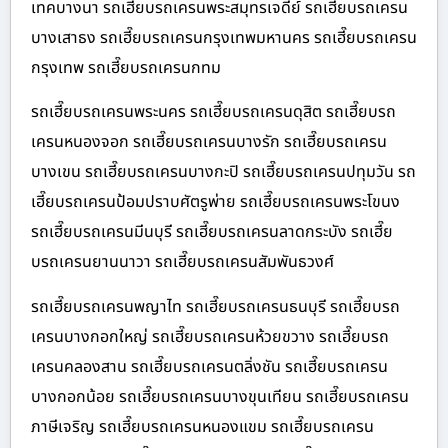
เทคบางนา รถเฮี๊ยบรถเครนพระสมุทรเจดีย์ รถเฮี๊ยบรถเครน
บางเสาธง รถเฮี๊ยบรถเครนกรุงเทพมหานคร รถเฮี๊ยบรถเครน
กรุงเทพ รถเฮี๊ยบรถเครนกทม
รถเฮี๊ยบรถเครนพระนคร รถเฮี๊ยบรถเครนดุสิต รถเฮี๊ยบรถ
เครนหนองจอก รถเฮี๊ยบรถเครนบางรัก รถเฮี๊ยบรถเครน
บางเขน รถเฮี๊ยบรถเครนบางกะปิ รถเฮี๊ยบรถเครนปทุมวัน รถ
เฮี๊ยบรถเครนป้อมปราบศัตรูพ่าย รถเฮี๊ยบรถเครนพระโขนง
รถเฮี๊ยบรถเครนมีนบุรี รถเฮี๊ยบรถเครนลาดกระบัง รถเฮี๊ย
บรถเครนยานนาวา รถเฮี๊ยบรถเครนสัมพันธวงศ์
รถเฮี๊ยบรถเครนพญาไท รถเฮี๊ยบรถเครนธนบุรี รถเฮี๊ยบรถ
เครนบางกอกใหญ่ รถเฮี๊ยบรถเครนห้วยขวาง รถเฮี๊ยบรถ
เครนคลองสาน รถเฮี๊ยบรถเครนตลิ่งชัน รถเฮี๊ยบรถเครน
บางกอกน้อย รถเฮี๊ยบรถเครนบางขุนเทียน รถเฮี๊ยบรถเครน
ภาษีเจริญ รถเฮี๊ยบรถเครนหนองแขม รถเฮี๊ยบรถเครน