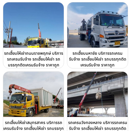
รถเฮี๊ยบให้เช่าถนนราชพฤกษ์ บริการ
รถเฮี๊ยบมหาชัย บริการรถเครน
รถเครนรับจ้าง รถเฮี๊ยบให้เช่า รถ
รับจ้าง รถเฮี๊ยบให้เช่า รถบรรทุกติด
บรรทุกติดเครนรับจ้าง ราคาถูก
เครนรับจ้าง ราคาถูก
รถเฮี๊ยบให้เช่าสมุทรสาคร บริการรถ
รถเครนวังทองหลาง บริการรถเครน
เครนรับจ้าง รถเฮี๊ยบให้เช่า รถบรรทุก
รับจ้าง รถเฮี๊ยบให้เช่า รถบรรทุกติด