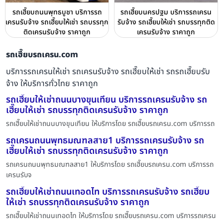
รถเฮี๊ยบถนนพุทธบูชา บริการรถ
รถเฮี๊ยบนครปฐม บริการรถเครน
เครนรับจ้าง รถเฮี๊ยบให้เช่า รถบรรทุก
รับจ้าง รถเฮี๊ยบให้เช่า รถบรรทุกติด
ติดเครนรับจ้าง ราคาถูก
เครนรับจ้าง ราคาถูก
รถเฮี๊ยบรถเครน.com
บริการรถเครนให้เช่า รถเครนรับจ้าง รถเฮี๊ยบให้เช่า รถรถเฮี๊ยบรับ
จ้าง ให้บริการทั่วไทย ราคาถูก
รถเฮี๊ยบให้เช่าถนนบางขุนเทียน บริการรถเครนรับจ้าง รถ
เฮี๊ยบให้เช่า รถบรรทุกติดเครนรับจ้าง ราคาถูก
รถเฮี๊ยบให้เช่าถนนบางขุนเทียน ให้บริการโดย รถเฮี๊ยบรถเครน.com บริการรถ
รถเครนถนนพุทธมณฑลสาย1 บริการรถเครนรับจ้าง รถ
เฮี๊ยบให้เช่า รถบรรทุกติดเครนรับจ้าง ราคาถูก
รถเครนถนนพุทธมณฑลสาย1 ให้บริการโดย รถเฮี๊ยบรถเครน.com บริการรถ
เครนรับจ
รถเฮี๊ยบให้เช่าถนนเทอดไท บริการรถเครนรับจ้าง รถเฮี๊ยบ
ให้เช่า รถบรรทุกติดเครนรับจ้าง ราคาถูก
รถเฮี๊ยบให้เช่าถนนเทอดไท ให้บริการโดย รถเฮี๊ยบรถเครน.com บริการรถเครน