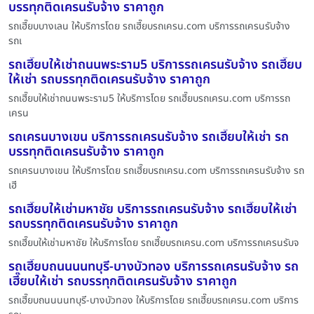
บรรทุกติดเครนรับจ้าง ราคาถูก
รถเฮี๊ยบบางเลน ให้บริการโดย รถเฮี๊ยบรถเครน.com บริการรถเครนรับจ้าง
รถเ
รถเฮี๊ยบให้เช่าถนนพระราม5 บริการรถเครนรับจ้าง รถเฮี๊ยบ
ให้เช่า รถบรรทุกติดเครนรับจ้าง ราคาถูก
รถเฮี๊ยบให้เช่าถนนพระราม5 ให้บริการโดย รถเฮี๊ยบรถเครน.com บริการรถ
เครน
รถเครนบางเขน บริการรถเครนรับจ้าง รถเฮี๊ยบให้เช่า รถ
บรรทุกติดเครนรับจ้าง ราคาถูก
รถเครนบางเขน ให้บริการโดย รถเฮี๊ยบรถเครน.com บริการรถเครนรับจ้าง รถ
เฮี
รถเฮี๊ยบให้เช่ามหาชัย บริการรถเครนรับจ้าง รถเฮี๊ยบให้เช่า
รถบรรทุกติดเครนรับจ้าง ราคาถูก
รถเฮี๊ยบให้เช่ามหาชัย ให้บริการโดย รถเฮี๊ยบรถเครน.com บริการรถเครนรับจ
รถเฮี๊ยบถนนนนทบุรี-บางบัวทอง บริการรถเครนรับจ้าง รถ
เฮี๊ยบให้เช่า รถบรรทุกติดเครนรับจ้าง ราคาถูก
รถเฮี๊ยบถนนนนทบุรี-บางบัวทอง ให้บริการโดย รถเฮี๊ยบรถเครน.com บริการ