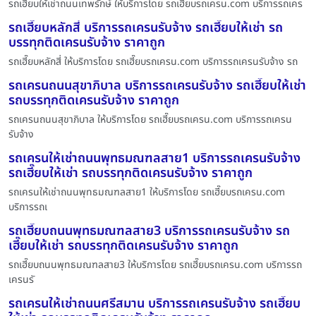
รถเฮี๊ยบให้เช่าถนนเทพรักษ์ ให้บริการโดย รถเฮี๊ยบรถเครน.com บริการรถเคร
รถเฮี๊ยบหลักสี่ บริการรถเครนรับจ้าง รถเฮี๊ยบให้เช่า รถ
บรรทุกติดเครนรับจ้าง ราคาถูก
รถเฮี๊ยบหลักสี่ ให้บริการโดย รถเฮี๊ยบรถเครน.com บริการรถเครนรับจ้าง รถ
รถเครนถนนสุขาภิบาล บริการรถเครนรับจ้าง รถเฮี๊ยบให้เช่า
รถบรรทุกติดเครนรับจ้าง ราคาถูก
รถเครนถนนสุขาภิบาล ให้บริการโดย รถเฮี๊ยบรถเครน.com บริการรถเครน
รับจ้าง
รถเครนให้เช่าถนนพุทธมณฑลสาย1 บริการรถเครนรับจ้าง
รถเฮี๊ยบให้เช่า รถบรรทุกติดเครนรับจ้าง ราคาถูก
รถเครนให้เช่าถนนพุทธมณฑลสาย1 ให้บริการโดย รถเฮี๊ยบรถเครน.com
บริการรถเ
รถเฮี๊ยบถนนพุทธมณฑลสาย3 บริการรถเครนรับจ้าง รถ
เฮี๊ยบให้เช่า รถบรรทุกติดเครนรับจ้าง ราคาถูก
รถเฮี๊ยบถนนพุทธมณฑลสาย3 ให้บริการโดย รถเฮี๊ยบรถเครน.com บริการรถ
เครนรั
รถเครนให้เช่าถนนศรีสมาน บริการรถเครนรับจ้าง รถเฮี๊ยบ