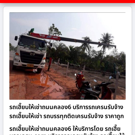
รถเฮี๊ยบให้เช่าถนนคลอง6 บริการรถเครนรับจ้าง
รถเฮี๊ยบให้เช่า รถบรรทุกติดเครนรับจ้าง ราคาถูก
รถเฮี๊ยบให้เช่าถนนคลอง6 ให้บริการโดย รถเฮี๊ย