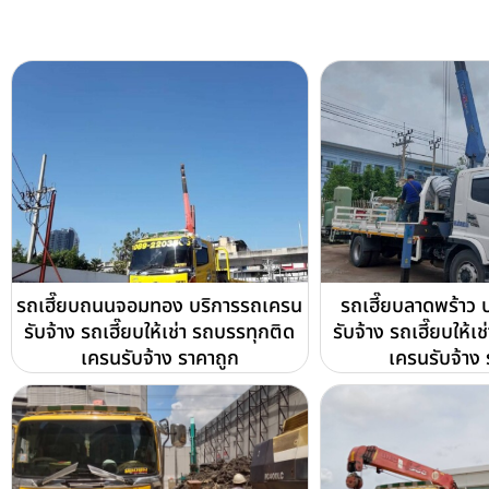
รถเฮี๊ยบถนนจอมทอง บริการรถเครน
รถเฮี๊ยบลาดพร้าว
รับจ้าง รถเฮี๊ยบให้เช่า รถบรรทุกติด
รับจ้าง รถเฮี๊ยบให้เ
เครนรับจ้าง ราคาถูก
เครนรับจ้าง 