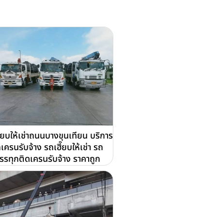
ี๊ยบให้เช่าถนนบางขุนเทียน บริการ
เครนรับจ้าง รถเฮี๊ยบให้เช่า รถ
รรทุกติดเครนรับจ้าง ราคาถูก