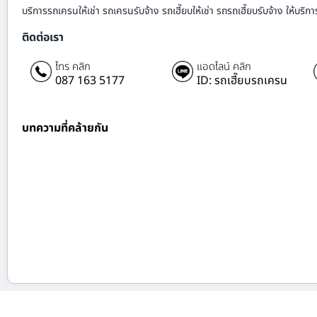
บริการรถเครนให้เช่า รถเครนรับจ้าง รถเฮี๊ยบให้เช่า รถรถเฮี๊ยบรับจ้าง ให้บริก
ติดต่อเรา
โทร คลิก
แอดไลน์ คลิก
087 163 5177
ID: รถเฮี๊ยบรถเครน
บทความที่คล้ายกัน