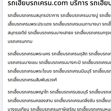
รถเฮี๊ยบรถเครน.com บริการ รถเฮี๊ย
รถเฮี๊ยบรถเครนสมุทรปราการ รถเฮี๊ยบรถเครนบางปู รถเฮี
เฮี๊ยบรถเครนพระประแดง รถเฮี๊ยบรถเครนเมกาบางนา รถเฮ
สมุทรเจดีย์ รถเฮี๊ยบรถเครนบางเสาธง รถเฮี๊ยบรถเครนกรุ
บรถเครนกทม
รถเฮี๊ยบรถเครนพระนคร รถเฮี๊ยบรถเครนดุสิต รถเฮี๊ยบรถ
บรถเครนบางเขน รถเฮี๊ยบรถเครนบางกะปิ รถเฮี๊ยบรถเครนป
รถเฮี๊ยบรถเครนพระโขนง รถเฮี๊ยบรถเครนมีนบุรี รถเฮี๊ยบ
รถเฮี๊ยบรถเครนสัมพันธวงศ์
รถเฮี๊ยบรถเครนพญาไท รถเฮี๊ยบรถเครนธนบุรี รถเฮี๊ยบรถ
รถเฮี๊ยบรถเครนคลองสาน รถเฮี๊ยบรถเครนตลิ่งชัน รถเฮี๊
บางขุนเทียน รถเฮี๊ยบรถเครนภาษีเจริญ รถเฮี๊ยบรถเครนหน