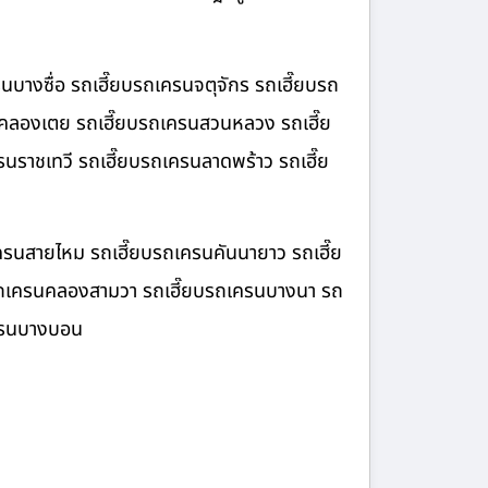
นบางซื่อ รถเฮี๊ยบรถเครนจตุจักร รถเฮี๊ยบรถ
คลองเตย รถเฮี๊ยบรถเครนสวนหลวง รถเฮี๊ย
ราชเทวี รถเฮี๊ยบรถเครนลาดพร้าว รถเฮี๊ย
ครนสายไหม รถเฮี๊ยบรถเครนคันนายาว รถเฮี๊ย
รถเครนคลองสามวา รถเฮี๊ยบรถเครนบางนา รถ
เครนบางบอน