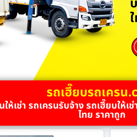
บ
ใ
รถเฮี๊ยบรถเครน
ห้เช่า รถเครนรับจ้าง รถเฮี๊ยบให้เช่า
ไทย ราคาถูก