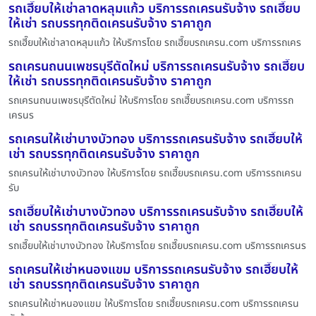
รถเฮี๊ยบให้เช่าลาดหลุมแก้ว บริการรถเครนรับจ้าง รถเฮี๊ยบ
ให้เช่า รถบรรทุกติดเครนรับจ้าง ราคาถูก
รถเฮี๊ยบให้เช่าลาดหลุมแก้ว ให้บริการโดย รถเฮี๊ยบรถเครน.com บริการรถเคร
รถเครนถนนเพชรบุรีตัดใหม่ บริการรถเครนรับจ้าง รถเฮี๊ยบ
ให้เช่า รถบรรทุกติดเครนรับจ้าง ราคาถูก
รถเครนถนนเพชรบุรีตัดใหม่ ให้บริการโดย รถเฮี๊ยบรถเครน.com บริการรถ
เครนร
รถเครนให้เช่าบางบัวทอง บริการรถเครนรับจ้าง รถเฮี๊ยบให้
เช่า รถบรรทุกติดเครนรับจ้าง ราคาถูก
รถเครนให้เช่าบางบัวทอง ให้บริการโดย รถเฮี๊ยบรถเครน.com บริการรถเครน
รับ
รถเฮี๊ยบให้เช่าบางบัวทอง บริการรถเครนรับจ้าง รถเฮี๊ยบให้
เช่า รถบรรทุกติดเครนรับจ้าง ราคาถูก
รถเฮี๊ยบให้เช่าบางบัวทอง ให้บริการโดย รถเฮี๊ยบรถเครน.com บริการรถเครนร
รถเครนให้เช่าหนองแขม บริการรถเครนรับจ้าง รถเฮี๊ยบให้
เช่า รถบรรทุกติดเครนรับจ้าง ราคาถูก
รถเครนให้เช่าหนองแขม ให้บริการโดย รถเฮี๊ยบรถเครน.com บริการรถเครน