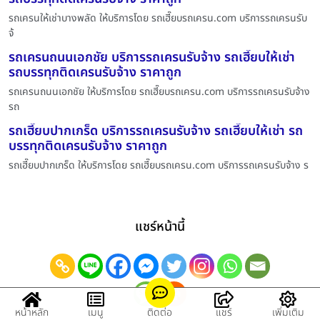
รถเครนให้เช่าบางพลัด ให้บริการโดย รถเฮี๊ยบรถเครน.com บริการรถเครนรับ
จ้
รถเครนถนนเอกชัย บริการรถเครนรับจ้าง รถเฮี๊ยบให้เช่า
รถบรรทุกติดเครนรับจ้าง ราคาถูก
รถเครนถนนเอกชัย ให้บริการโดย รถเฮี๊ยบรถเครน.com บริการรถเครนรับจ้าง
รถ
รถเฮี๊ยบปากเกร็ด บริการรถเครนรับจ้าง รถเฮี๊ยบให้เช่า รถ
บรรทุกติดเครนรับจ้าง ราคาถูก
รถเฮี๊ยบปากเกร็ด ให้บริการโดย รถเฮี๊ยบรถเครน.com บริการรถเครนรับจ้าง ร
แชร์หน้านี้
หน้าหลัก
เมนู
ติดต่อ
แชร์
เพิ่มเติม