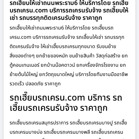
รถเฮี๊ยบให้เช่าถนนพระราม6 ให้บริการโดย รถเฮี๊ย
บรถเครน.com บริการรถเครนรับจ้าง รถเฮี๊ยบให้
เช่า รถบรรทุกติดเครนรับจ้าง ราคาถูก
รถเฮี๊ยบให้เช่าถนนพระราม6 ให้บริการโดย รถเฮี๊ยบรถ
เครน.com บริการรถเครนรับจ้าง รถเฮี๊ยบให้เช่า รถบรรทุก
ติดเครนรับจ้าง ให้เช่าเฮี๊ยบรถเครนทุกขนาด รับขนย้าย
สิ่งของต่างๆ ยกย้ายของหนัก ขนย้ายสินค้า วัสดุก่อสร้าง ยก
ตู้คอนเทนเนอร์ ยกบ้านน๊อคดาวน์ ยกเครื่องจักรโรงงาน ยก
ย้ายต้นไม้ใหญ่ ยกวัตถุขนาดใหญ่ บริการโดยทีมงานมืออาชีพ
รวดเร็ว ปลอดภัย ราคาถูก
รถเฮี๊ยบรถเครน.com บริการ รถ
เฮี๊ยบรถเครนรับจ้าง ราคาถูก
รถเฮี๊ยบรถเครนสมุทรปราการ รถเฮี๊ยบรถเครนบางปู รถเฮี๊ย
บรถเครนบางบ่อ รถเฮี๊ยบรถเครนบางพลี รถเฮี๊ยบรถเครน