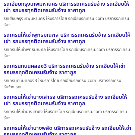
รถเฮี๊ยบกรุงเทพมหานคร บริการรถเครนรับจ้าง รถเฮี๊ยบให้
เช่า รถบรรทุกติดเครนรับจ้าง ราคาถูก
รถเฮี๊ยบกรุงเทพมหานคร ให้บริการโดย รถเฮี๊ยบรถเครน.com บริการรถเครน
รับจ
รถเครนให้เช่าพุทธมณฑล บริการรถเครนรับจ้าง รถเฮี๊ยบให้
เช่า รถบรรทุกติดเครนรับจ้าง ราคาถูก
รถเครนให้เช่าพุทธมณฑล ให้บริการโดย รถเฮี๊ยบรถเครน.com บริการรถเครน
รับจ
รถเครนถนนคลอง3 บริการรถเครนรับจ้าง รถเฮี๊ยบให้เช่า
รถบรรทุกติดเครนรับจ้าง ราคาถูก
รถเครนถนนคลอง3 ให้บริการโดย รถเฮี๊ยบรถเครน.com บริการรถเครน
รับจ้าง รถเ
รถเครนให้เช่าบางเสาธง บริการรถเครนรับจ้าง รถเฮี๊ยบให้
เช่า รถบรรทุกติดเครนรับจ้าง ราคาถูก
รถเครนให้เช่าบางเสาธง ให้บริการโดย รถเฮี๊ยบรถเครน.com บริการรถเครน
รับจ
รถเครนให้เช่าบางพลัด บริการรถเครนรับจ้าง รถเฮี๊ยบให้เช่า
รถบรรทุกติดเครนรับจ้าง ราคาถูก