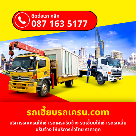
ติดต่อเรา คลิก
087 163 5177
รถเฮี๊ยบรถเครน.com
บริการรถเครนให้เช่า รถเครนรับจ้าง รถเฮี๊ยบให้เช่า รถรถเฮี๊ย
บรับจ้าง ให้บริการทั่วไทย ราคาถูก