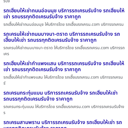
รับจ้
รถเฮี๊ยบให้เช่าถนนอ่อนนุช บริการรถเครนรับจ้าง รถเฮี๊ยบให้
เช่า รถบรรทุกติดเครนรับจ้าง ราคาถูก
รถเฮี๊ยบให้เช่าถนนอ่อนนุช ให้บริการโดย รถเฮี๊ยบรถเครน.com บริการรถเครน
รถเครนให้เช่าถนนบางนา-ตราด บริการรถเครนรับจ้าง รถ
เฮี๊ยบให้เช่า รถบรรทุกติดเครนรับจ้าง ราคาถูก
รถเครนให้เช่าถนนบางนา-ตราด ให้บริการโดย รถเฮี๊ยบรถเครน.com บริการรถ
เคร
รถเฮี๊ยบให้เช่ากำแพงแสน บริการรถเครนรับจ้าง รถเฮี๊ยบให้
เช่า รถบรรทุกติดเครนรับจ้าง ราคาถูก
รถเฮี๊ยบให้เช่ากำแพงแสน ให้บริการโดย รถเฮี๊ยบรถเครน.com บริการรถเครน
รั
รถเครนกระทุ่มแบน บริการรถเครนรับจ้าง รถเฮี๊ยบให้เช่า
รถบรรทุกติดเครนรับจ้าง ราคาถูก
รถเครนกระทุ่มแบน ให้บริการโดย รถเฮี๊ยบรถเครน.com บริการรถเครนรับจ้าง
ร
รถเครนสามพราน บริการรถเครนรับจ้าง รถเฮี๊ยบให้เช่า รถ