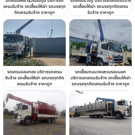
รถเครนให้เช่าสุวรรณภูมิ บริการรถ
รถเครนบางปู บริการรถเครนรับจ้าง
เครนรับจ้าง รถเฮี๊ยบให้เช่า รถบรรทุก
รถเฮี๊ยบให้เช่า รถบรรทุกติดเครน
ติดเครนรับจ้าง ราคาถูก
รับจ้าง ราคาถูก
รถเครนจอมทอง บริการรถเครน
รถเฮี๊ยบถนนวงแหวนรอบนอก
รับจ้าง รถเฮี๊ยบให้เช่า รถบรรทุกติด
บริการรถเครนรับจ้าง รถเฮี๊ยบให้เช่า
เครนรับจ้าง ราคาถูก
รถบรรทุกติดเครนรับจ้าง ราคาถูก