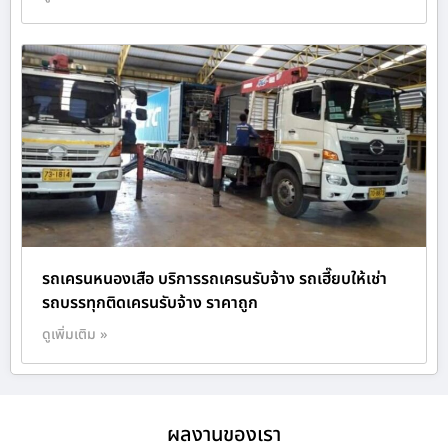
รถเครนหนองเสือ บริการรถเครนรับจ้าง รถเฮี๊ยบให้เช่า
รถบรรทุกติดเครนรับจ้าง ราคาถูก
ดูเพิ่มเติม »
ผลงานของเรา