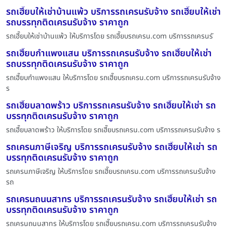
รถเฮี๊ยบให้เช่าบ้านแพ้ว บริการรถเครนรับจ้าง รถเฮี๊ยบให้เช่า
รถบรรทุกติดเครนรับจ้าง ราคาถูก
รถเฮี๊ยบให้เช่าบ้านแพ้ว ให้บริการโดย รถเฮี๊ยบรถเครน.com บริการรถเครนรั
รถเฮี๊ยบกำแพงแสน บริการรถเครนรับจ้าง รถเฮี๊ยบให้เช่า
รถบรรทุกติดเครนรับจ้าง ราคาถูก
รถเฮี๊ยบกำแพงแสน ให้บริการโดย รถเฮี๊ยบรถเครน.com บริการรถเครนรับจ้าง
ร
รถเฮี๊ยบลาดพร้าว บริการรถเครนรับจ้าง รถเฮี๊ยบให้เช่า รถ
บรรทุกติดเครนรับจ้าง ราคาถูก
รถเฮี๊ยบลาดพร้าว ให้บริการโดย รถเฮี๊ยบรถเครน.com บริการรถเครนรับจ้าง ร
รถเครนภาษีเจริญ บริการรถเครนรับจ้าง รถเฮี๊ยบให้เช่า รถ
บรรทุกติดเครนรับจ้าง ราคาถูก
รถเครนภาษีเจริญ ให้บริการโดย รถเฮี๊ยบรถเครน.com บริการรถเครนรับจ้าง
รถ
รถเครนถนนสาทร บริการรถเครนรับจ้าง รถเฮี๊ยบให้เช่า รถ
บรรทุกติดเครนรับจ้าง ราคาถูก
รถเครนถนนสาทร ให้บริการโดย รถเฮี๊ยบรถเครน.com บริการรถเครนรับจ้าง