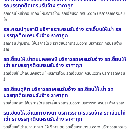
รถบรรทุกติดเครนรับจ้าง ราคาถูก
รถเครนให้เช่าจอมทอง ให้บริการโดย รถเฮี๊ยบรถเครน.com บริการรถเครนรับ
จ้า
รถเครนปทุมธานี บริการรถเครนรับจ้าง รถเฮี๊ยบให้เช่า รถ
บรรทุกติดเครนรับจ้าง ราคาถูก
รถเครนปทุมธานี ให้บริการโดย รถเฮี๊ยบรถเครน.com บริการรถเครนรับจ้าง
รถเ
รถเฮี๊ยบให้เช่าถนนคลอง9 บริการรถเครนรับจ้าง รถเฮี๊ยบให้
เช่า รถบรรทุกติดเครนรับจ้าง ราคาถูก
รถเฮี๊ยบให้เช่าถนนคลอง9 ให้บริการโดย รถเฮี๊ยบรถเครน.com บริการรถเครน
รั
รถเฮี๊ยบดุสิต บริการรถเครนรับจ้าง รถเฮี๊ยบให้เช่า รถ
บรรทุกติดเครนรับจ้าง ราคาถูก
รถเฮี๊ยบดุสิต ให้บริการโดย รถเฮี๊ยบรถเครน.com บริการรถเครนรับจ้าง รถเฮ
รถเฮี๊ยบให้เช่าเมกาบางนา บริการรถเครนรับจ้าง รถเฮี๊ยบให้
เช่า รถบรรทุกติดเครนรับจ้าง ราคาถูก
รถเฮี๊ยบให้เช่าเมกาบางนา ให้บริการโดย รถเฮี๊ยบรถเครน.com บริการรถเครนร