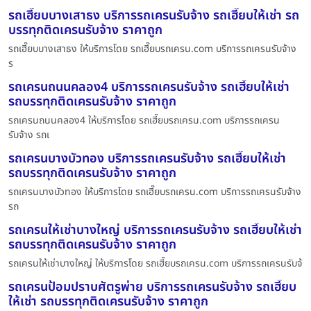
รถเฮี๊ยบบางเสาธง บริการรถเครนรับจ้าง รถเฮี๊ยบให้เช่า รถ
บรรทุกติดเครนรับจ้าง ราคาถูก
รถเฮี๊ยบบางเสาธง ให้บริการโดย รถเฮี๊ยบรถเครน.com บริการรถเครนรับจ้าง
ร
รถเครนถนนคลอง4 บริการรถเครนรับจ้าง รถเฮี๊ยบให้เช่า
รถบรรทุกติดเครนรับจ้าง ราคาถูก
รถเครนถนนคลอง4 ให้บริการโดย รถเฮี๊ยบรถเครน.com บริการรถเครน
รับจ้าง รถเ
รถเครนบางบัวทอง บริการรถเครนรับจ้าง รถเฮี๊ยบให้เช่า
รถบรรทุกติดเครนรับจ้าง ราคาถูก
รถเครนบางบัวทอง ให้บริการโดย รถเฮี๊ยบรถเครน.com บริการรถเครนรับจ้าง
รถ
รถเครนให้เช่าบางใหญ่ บริการรถเครนรับจ้าง รถเฮี๊ยบให้เช่า
รถบรรทุกติดเครนรับจ้าง ราคาถูก
รถเครนให้เช่าบางใหญ่ ให้บริการโดย รถเฮี๊ยบรถเครน.com บริการรถเครนรับจ้
รถเครนป้อมปราบศัตรูพ่าย บริการรถเครนรับจ้าง รถเฮี๊ยบ
ให้เช่า รถบรรทุกติดเครนรับจ้าง ราคาถูก