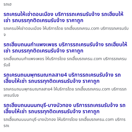
รถเฮ
รถเครนให้เช่าดอนเมือง บริการรถเครนรับจ้าง รถเฮี๊ยบให้
เช่า รถบรรทุกติดเครนรับจ้าง ราคาถูก
รถเครนให้เช่าดอนเมือง ให้บริการโดย รถเฮี๊ยบรถเครน.com บริการรถเครนรับ
จ
รถเฮี๊ยบถนนกำแพงเพชร บริการรถเครนรับจ้าง รถเฮี๊ยบให้
เช่า รถบรรทุกติดเครนรับจ้าง ราคาถูก
รถเฮี๊ยบถนนกำแพงเพชร ให้บริการโดย รถเฮี๊ยบรถเครน.com บริการรถเครน
รับจ้
รถเครนถนนพุทธมณฑลสาย4 บริการรถเครนรับจ้าง รถ
เฮี๊ยบให้เช่า รถบรรทุกติดเครนรับจ้าง ราคาถูก
รถเครนถนนพุทธมณฑลสาย4 ให้บริการโดย รถเฮี๊ยบรถเครน.com บริการรถ
เครนรับจ
รถเฮี๊ยบถนนนนทบุรี-บางบัวทอง บริการรถเครนรับจ้าง รถ
เฮี๊ยบให้เช่า รถบรรทุกติดเครนรับจ้าง ราคาถูก
รถเฮี๊ยบถนนนนทบุรี-บางบัวทอง ให้บริการโดย รถเฮี๊ยบรถเครน.com บริการ
รถเ