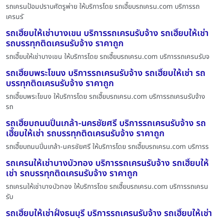
รถเครนป้อมปราบศัตรูพ่าย ให้บริการโดย รถเฮี๊ยบรถเครน.com บริการรถ
เครนรั
รถเฮี๊ยบให้เช่าบางเขน บริการรถเครนรับจ้าง รถเฮี๊ยบให้เช่า
รถบรรทุกติดเครนรับจ้าง ราคาถูก
รถเฮี๊ยบให้เช่าบางเขน ให้บริการโดย รถเฮี๊ยบรถเครน.com บริการรถเครนรับจ
รถเฮี๊ยบพระโขนง บริการรถเครนรับจ้าง รถเฮี๊ยบให้เช่า รถ
บรรทุกติดเครนรับจ้าง ราคาถูก
รถเฮี๊ยบพระโขนง ให้บริการโดย รถเฮี๊ยบรถเครน.com บริการรถเครนรับจ้าง
รถ
รถเฮี๊ยบถนนปิ่นเกล้า-นครชัยศรี บริการรถเครนรับจ้าง รถ
เฮี๊ยบให้เช่า รถบรรทุกติดเครนรับจ้าง ราคาถูก
รถเฮี๊ยบถนนปิ่นเกล้า-นครชัยศรี ให้บริการโดย รถเฮี๊ยบรถเครน.com บริการร
รถเครนให้เช่าบางบัวทอง บริการรถเครนรับจ้าง รถเฮี๊ยบให้
เช่า รถบรรทุกติดเครนรับจ้าง ราคาถูก
รถเครนให้เช่าบางบัวทอง ให้บริการโดย รถเฮี๊ยบรถเครน.com บริการรถเครน
รับ
รถเฮี๊ยบให้เช่าฝั่งธนบุรี บริการรถเครนรับจ้าง รถเฮี๊ยบให้เช่า