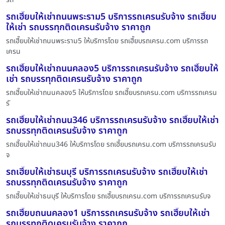
รถเฮี๊ยบให้เช่าถนนพระราม5 บริการรถเครนรับจ้าง รถเฮี๊ยบ
ให้เช่า รถบรรทุกติดเครนรับจ้าง ราคาถูก
รถเฮี๊ยบให้เช่าถนนพระราม5 ให้บริการโดย รถเฮี๊ยบรถเครน.com บริการรถ
เครน
รถเฮี๊ยบให้เช่าถนนคลอง5 บริการรถเครนรับจ้าง รถเฮี๊ยบให้
เช่า รถบรรทุกติดเครนรับจ้าง ราคาถูก
รถเฮี๊ยบให้เช่าถนนคลอง5 ให้บริการโดย รถเฮี๊ยบรถเครน.com บริการรถเครน
รั
รถเฮี๊ยบให้เช่าถนน346 บริการรถเครนรับจ้าง รถเฮี๊ยบให้เช่า
รถบรรทุกติดเครนรับจ้าง ราคาถูก
รถเฮี๊ยบให้เช่าถนน346 ให้บริการโดย รถเฮี๊ยบรถเครน.com บริการรถเครนรับ
จ
รถเฮี๊ยบให้เช่าธนบุรี บริการรถเครนรับจ้าง รถเฮี๊ยบให้เช่า
รถบรรทุกติดเครนรับจ้าง ราคาถูก
รถเฮี๊ยบให้เช่าธนบุรี ให้บริการโดย รถเฮี๊ยบรถเครน.com บริการรถเครนรับจ
รถเฮี๊ยบถนนคลอง1 บริการรถเครนรับจ้าง รถเฮี๊ยบให้เช่า
รถบรรทุกติดเครนรับจ้าง ราคาถูก