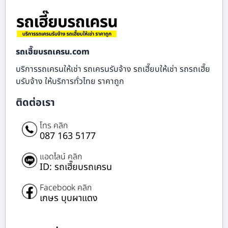
รถเฮี๊ยบรถเครน.com
บริการรถเครนให้เช่า รถเครนรับจ้าง รถเฮี๊ยบให้เช่า รถรถเฮี๊ย
บรับจ้าง ให้บริการทั่วไทย ราคาถูก
ติดต่อเรา
โทร คลิก
087 163 5177
แอดไลน์ คลิก
ID: รถเฮี๊ยบรถเครน
Facebook คลิก
เกษร บุบผาแดง