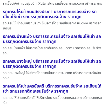
รถเฮี๊ยบให้เช่าถนนสุขุมวิท ให้บริการโดย รถเฮี๊ยบรถเครน.com บริการรถเคร
รถเครนให้เช่าถนนสรงประภา บริการรถเครนรับจ้าง รถ
เฮี๊ยบให้เช่า รถบรรทุกติดเครนรับจ้าง ราคาถูก
รถเครนให้เช่าถนนสรงประภา ให้บริการโดย รถเฮี๊ยบรถเครน.com บริการรถ
เครนร
รถเครนบ้านแพ้ว บริการรถเครนรับจ้าง รถเฮี๊ยบให้เช่า รถ
บรรทุกติดเครนรับจ้าง ราคาถูก
รถเครนบ้านแพ้ว ให้บริการโดย รถเฮี๊ยบรถเครน.com บริการรถเครนรับจ้าง
รถเ
รถเครนบางใหญ่ บริการรถเครนรับจ้าง รถเฮี๊ยบให้เช่า รถ
บรรทุกติดเครนรับจ้าง ราคาถูก
รถเครนบางใหญ่ ให้บริการโดย รถเฮี๊ยบรถเครน.com บริการรถเครนรับจ้าง
รถเฮ
รถเครนให้เช่านครชัยศรี บริการรถเครนรับจ้าง รถเฮี๊ยบให้
เช่า รถบรรทุกติดเครนรับจ้าง ราคาถูก
รถเครนให้เช่านครชัยศรี ให้บริการโดย รถเฮี๊ยบรถเครน.com บริการรถเครน
รับ