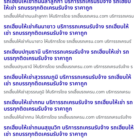
รถเฮี๊ยบให้เช่าถนนลำลูกกา บริการรถเครนรับจ้าง รถเฮี๊ยบ
ให้เช่า รถบรรทุกติดเครนรับจ้าง ราคาถูก
รถเฮี๊ยบให้เช่าถนนลำลูกกา ให้บริการโดย รถเฮี๊ยบรถเครน.com บริการรถเครน
รถเฮี๊ยบให้เช่าคันนายาว บริการรถเครนรับจ้าง รถเฮี๊ยบให้
เช่า รถบรรทุกติดเครนรับจ้าง ราคาถูก
รถเฮี๊ยบให้เช่าคันนายาว ให้บริการโดย รถเฮี๊ยบรถเครน.com บริการรถเครนรั
รถเฮี๊ยบปทุมธานี บริการรถเครนรับจ้าง รถเฮี๊ยบให้เช่า รถ
บรรทุกติดเครนรับจ้าง ราคาถูก
รถเฮี๊ยบปทุมธานี ให้บริการโดย รถเฮี๊ยบรถเครน.com บริการรถเครนรับจ้าง ร
รถเฮี๊ยบให้เช่าสุวรรณภูมิ บริการรถเครนรับจ้าง รถเฮี๊ยบให้
เช่า รถบรรทุกติดเครนรับจ้าง ราคาถูก
รถเฮี๊ยบให้เช่าสุวรรณภูมิ ให้บริการโดย รถเฮี๊ยบรถเครน.com บริการรถเครน
รถเฮี๊ยบให้เช่ากทม บริการรถเครนรับจ้าง รถเฮี๊ยบให้เช่า รถ
บรรทุกติดเครนรับจ้าง ราคาถูก
รถเฮี๊ยบให้เช่ากทม ให้บริการโดย รถเฮี๊ยบรถเครน.com บริการรถเครนรับจ้าง
รถเฮี๊ยบให้เช่าถนนสุขุมวิท บริการรถเครนรับจ้าง รถเฮี๊ยบให้
เช่า รถบรรทุกติดเครนรับจ้าง ราคาถูก