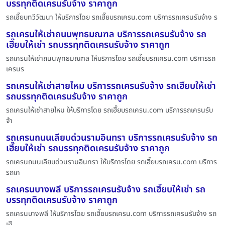
บรรทุกติดเครนรับจ้าง ราคาถูก
รถเฮี๊ยบทวีวัฒนา ให้บริการโดย รถเฮี๊ยบรถเครน.com บริการรถเครนรับจ้าง ร
รถเครนให้เช่าถนนพุทธมณฑล บริการรถเครนรับจ้าง รถ
เฮี๊ยบให้เช่า รถบรรทุกติดเครนรับจ้าง ราคาถูก
รถเครนให้เช่าถนนพุทธมณฑล ให้บริการโดย รถเฮี๊ยบรถเครน.com บริการรถ
เครนร
รถเครนให้เช่าสายไหม บริการรถเครนรับจ้าง รถเฮี๊ยบให้เช่า
รถบรรทุกติดเครนรับจ้าง ราคาถูก
รถเครนให้เช่าสายไหม ให้บริการโดย รถเฮี๊ยบรถเครน.com บริการรถเครนรับ
จ้า
รถเครนถนนเลียบด่วนรามอินทรา บริการรถเครนรับจ้าง รถ
เฮี๊ยบให้เช่า รถบรรทุกติดเครนรับจ้าง ราคาถูก
รถเครนถนนเลียบด่วนรามอินทรา ให้บริการโดย รถเฮี๊ยบรถเครน.com บริการ
รถเค
รถเครนบางพลี บริการรถเครนรับจ้าง รถเฮี๊ยบให้เช่า รถ
บรรทุกติดเครนรับจ้าง ราคาถูก
รถเครนบางพลี ให้บริการโดย รถเฮี๊ยบรถเครน.com บริการรถเครนรับจ้าง รถ
เฮี