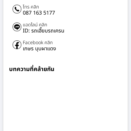
โทร คลิก
087 163 5177
แอดไลน์ คลิก
ID: รถเฮี๊ยบรถเครน
Facebook คลิก
เกษร บุบผาแดง
บทความที่คล้ายกัน