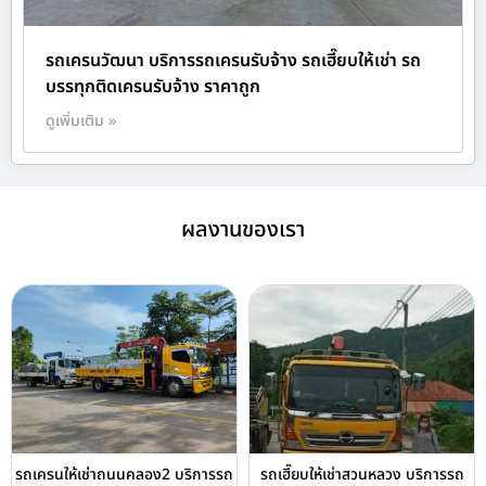
รถเครนวัฒนา บริการรถเครนรับจ้าง รถเฮี๊ยบให้เช่า รถ
บรรทุกติดเครนรับจ้าง ราคาถูก
ดูเพิ่มเติม »
ผลงานของเรา
รถเครนให้เช่าถนนคลอง2 บริการรถ
รถเฮี๊ยบให้เช่าสวนหลวง บริการรถ