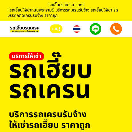
รถเฮี๊ยบรถเครน.com
: รถเฮี๊ยบให้เช่าถนนพระราม5 บริการรถเครนรับจ้าง รถเฮี๊ยบให้เช่า รถ
บรรทุกติดเครนรับจ้าง ราคาถูก
เมนู
รถเฮี๊ยบ
บริการให้เช่า
รถเครน
บริการรถเครนรับจ้าง
ให้เช่ารถเฮี๊ยบ ราคาถูก