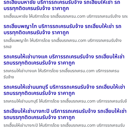
รถเฮี๊ยบมหาชัย บริการรถเครนรับจ้าง รถเฮี๊ยบให้เช่า รถ
บรรทุกติดเครนรับจ้าง ราคาถูก
รถเฮี๊ยบมหาชัย ให้บริการโดย รถเฮี๊ยบรถเครน.com บริการรถเครนรับจ้าง รถเ
รถเฮี๊ยบพญาไท บริการรถเครนรับจ้าง รถเฮี๊ยบให้เช่า รถ
บรรทุกติดเครนรับจ้าง ราคาถูก
รถเฮี๊ยบพญาไท ให้บริการโดย รถเฮี๊ยบรถเครน.com บริการรถเครนรับจ้าง
รถเฮ
รถเครนให้เช่าบางแค บริการรถเครนรับจ้าง รถเฮี๊ยบให้เช่า
รถบรรทุกติดเครนรับจ้าง ราคาถูก
รถเครนให้เช่าบางแค ให้บริการโดย รถเฮี๊ยบรถเครน.com บริการรถเครน
รับจ้าง
รถเครนให้เช่านนทบุรี บริการรถเครนรับจ้าง รถเฮี๊ยบให้เช่า
รถบรรทุกติดเครนรับจ้าง ราคาถูก
รถเครนให้เช่านนทบุรี ให้บริการโดย รถเฮี๊ยบรถเครน.com บริการรถเครนรับจ้
รถเฮี๊ยบให้เช่าบางกะปิ บริการรถเครนรับจ้าง รถเฮี๊ยบให้เช่า
รถบรรทุกติดเครนรับจ้าง ราคาถูก
รถเฮี๊ยบให้เช่าบางกะปิ ให้บริการโดย รถเฮี๊ยบรถเครน.com บริการรถเครนรับ