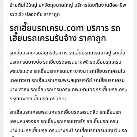
ย้ายต้นไม้ใหญ่ ยกวัตถุขนาดใหญ่ บริการโดยทีมงานมืออาชีพ
รวดเร็ว ปลอดภัย ราคาถูก
รถเฮี๊ยบรถเครน.com บริการ รถ
เฮี๊ยบรถเครนรับจ้าง ราคาถูก
รถเฮี๊ยบรถเครนสมุทรปราการ รถเฮี๊ยบรถเครนบางปู รถเฮี๊ย
บรถเครนบางบ่อ รถเฮี๊ยบรถเครนบางพลี รถเฮี๊ยบรถเครน
พระประแดง รถเฮี๊ยบรถเครนเมกาบางนา รถเฮี๊ยบรถเครนไบ
เทคบางนา รถเฮี๊ยบรถเครนพระสมุทรเจดีย์ รถเฮี๊ยบรถเครน
บางเสาธง รถเฮี๊ยบรถเครนกรุงเทพมหานคร รถเฮี๊ยบรถเครน
กรุงเทพ รถเฮี๊ยบรถเครนกทม
รถเฮี๊ยบรถเครนพระนคร รถเฮี๊ยบรถเครนดุสิต รถเฮี๊ยบรถ
เครนหนองจอก รถเฮี๊ยบรถเครนบางรัก รถเฮี๊ยบรถเครน
บางเขน รถเฮี๊ยบรถเครนบางกะปิ รถเฮี๊ยบรถเครนปทุมวัน รถ