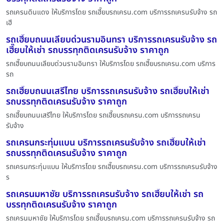
รถเครนดินแดง ให้บริการโดย รถเฮี๊ยบรถเครน.com บริการรถเครนรับจ้าง รถ
เฮี
รถเฮี๊ยบถนนเลียบด่วนรามอินทรา บริการรถเครนรับจ้าง รถ
เฮี๊ยบให้เช่า รถบรรทุกติดเครนรับจ้าง ราคาถูก
รถเฮี๊ยบถนนเลียบด่วนรามอินทรา ให้บริการโดย รถเฮี๊ยบรถเครน.com บริการ
รถ
รถเฮี๊ยบถนนเสรีไทย บริการรถเครนรับจ้าง รถเฮี๊ยบให้เช่า
รถบรรทุกติดเครนรับจ้าง ราคาถูก
รถเฮี๊ยบถนนเสรีไทย ให้บริการโดย รถเฮี๊ยบรถเครน.com บริการรถเครน
รับจ้าง
รถเครนกระทุ่มแบน บริการรถเครนรับจ้าง รถเฮี๊ยบให้เช่า
รถบรรทุกติดเครนรับจ้าง ราคาถูก
รถเครนกระทุ่มแบน ให้บริการโดย รถเฮี๊ยบรถเครน.com บริการรถเครนรับจ้าง
ร
รถเครนมหาชัย บริการรถเครนรับจ้าง รถเฮี๊ยบให้เช่า รถ
บรรทุกติดเครนรับจ้าง ราคาถูก
รถเครนมหาชัย ให้บริการโดย รถเฮี๊ยบรถเครน.com บริการรถเครนรับจ้าง รถ