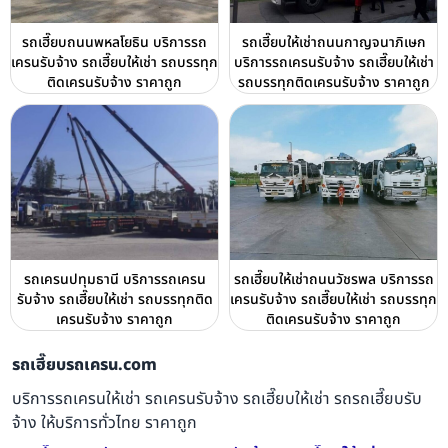
รถเฮี๊ยบถนนพหลโยธิน บริการรถ
รถเฮี๊ยบให้เช่าถนนกาญจนาภิเษก
เครนรับจ้าง รถเฮี๊ยบให้เช่า รถบรรทุก
บริการรถเครนรับจ้าง รถเฮี๊ยบให้เช่า
ติดเครนรับจ้าง ราคาถูก
รถบรรทุกติดเครนรับจ้าง ราคาถูก
รถเครนปทุมธานี บริการรถเครน
รถเฮี๊ยบให้เช่าถนนวัชรพล บริการรถ
รับจ้าง รถเฮี๊ยบให้เช่า รถบรรทุกติด
เครนรับจ้าง รถเฮี๊ยบให้เช่า รถบรรทุก
เครนรับจ้าง ราคาถูก
ติดเครนรับจ้าง ราคาถูก
รถเฮี๊ยบรถเครน.com
บริการรถเครนให้เช่า รถเครนรับจ้าง รถเฮี๊ยบให้เช่า รถรถเฮี๊ยบรับ
จ้าง ให้บริการทั่วไทย ราคาถูก