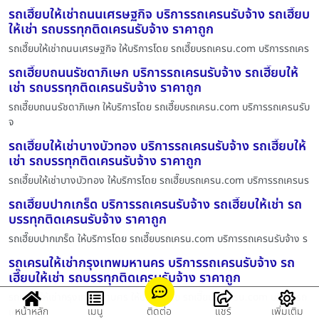
รถเฮี๊ยบให้เช่าถนนเศรษฐกิจ บริการรถเครนรับจ้าง รถเฮี๊ยบ
ให้เช่า รถบรรทุกติดเครนรับจ้าง ราคาถูก
รถเฮี๊ยบให้เช่าถนนเศรษฐกิจ ให้บริการโดย รถเฮี๊ยบรถเครน.com บริการรถเคร
รถเฮี๊ยบถนนรัชดาภิเษก บริการรถเครนรับจ้าง รถเฮี๊ยบให้
เช่า รถบรรทุกติดเครนรับจ้าง ราคาถูก
รถเฮี๊ยบถนนรัชดาภิเษก ให้บริการโดย รถเฮี๊ยบรถเครน.com บริการรถเครนรับ
จ
รถเฮี๊ยบให้เช่าบางบัวทอง บริการรถเครนรับจ้าง รถเฮี๊ยบให้
เช่า รถบรรทุกติดเครนรับจ้าง ราคาถูก
รถเฮี๊ยบให้เช่าบางบัวทอง ให้บริการโดย รถเฮี๊ยบรถเครน.com บริการรถเครนร
รถเฮี๊ยบปากเกร็ด บริการรถเครนรับจ้าง รถเฮี๊ยบให้เช่า รถ
บรรทุกติดเครนรับจ้าง ราคาถูก
รถเฮี๊ยบปากเกร็ด ให้บริการโดย รถเฮี๊ยบรถเครน.com บริการรถเครนรับจ้าง ร
รถเครนให้เช่ากรุงเทพมหานคร บริการรถเครนรับจ้าง รถ
เฮี๊ยบให้เช่า รถบรรทุกติดเครนรับจ้าง ราคาถูก
รถเครนให้เช่ากรุงเทพมหานคร ให้บริการโดย รถเฮี๊ยบรถเครน.com บริการรถ
หน้าหลัก
เมนู
ติดต่อ
แชร์
เพิ่มเติม
เคร