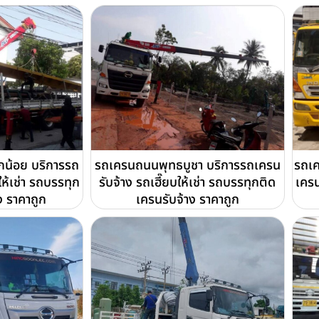
อกน้อย บริการรถ
รถเครนถนนพุทธบูชา บริการรถเครน
รถเค
ให้เช่า รถบรรทุก
รับจ้าง รถเฮี๊ยบให้เช่า รถบรรทุกติด
เครน
ง ราคาถูก
เครนรับจ้าง ราคาถูก