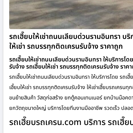
รถเฮี๊ยบให้เช่าถนนเลียบด่วนรามอินทรา บริ
ให้เช่า รถบรรทุกติดเครนรับจ้าง ราคาถูก
รถเฮี๊ยบให้เช่าถนนเลียบด่วนรามอินทรา ให้บริการ
รับจ้าง รถเฮี๊ยบให้เช่า รถบรรทุกติดเครนรับจ้าง ราคา
รถเฮี๊ยบให้เช่าถนนเลียบด่วนรามอินทรา ให้บริการโดย รถเ
เฮี๊ยบให้เช่า รถบรรทุกติดเครนรับจ้าง ให้เช่าเฮี๊ยบรถเครน
ขนย้ายสินค้า วัสดุก่อสร้าง ยกตู้คอนเทนเนอร์ ยกบ้านน๊อคด
ยกวัตถุขนาดใหญ่ บริการโดยทีมงานมืออาชีพ รวดเร็ว ปลอด
รถเฮี๊ยบรถเครน.com บริการ รถเฮี๊ย