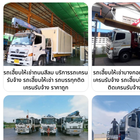
รถเฮี๊ยบให้เช่าถนนสีลม บริการรถเครน
รถเฮี๊ยบให้เช่าบางก
รับจ้าง รถเฮี๊ยบให้เช่า รถบรรทุกติด
เครนรับจ้าง รถเฮี๊ยบ
เครนรับจ้าง ราคาถูก
ติดเครนรับจ้า