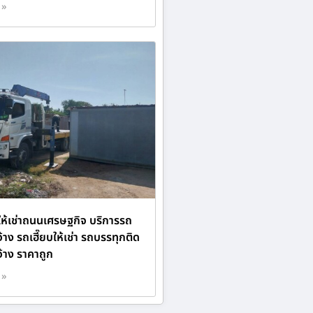
 »
ให้เช่าถนนเศรษฐกิจ บริการรถ
้าง รถเฮี๊ยบให้เช่า รถบรรทุกติด
้าง ราคาถูก
 »