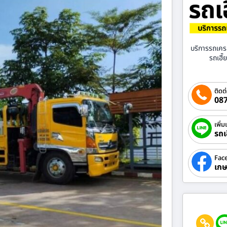
บริการรถเครน
รถเฮี๊
ติดต
087
เพิ่ม
รถเ
Fac
เกษ