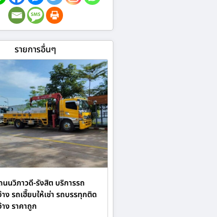
รายการอื่นๆ
ถนนวิภาวดี-รังสิต บริการรถ
้าง รถเฮี๊ยบให้เช่า รถบรรทุกติด
้าง ราคาถูก