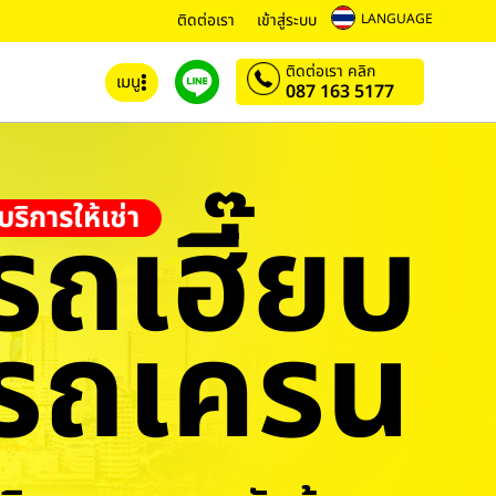
ติดต่อเรา
เข้าสู่ระบบ
LANGUAGE
ติดต่อเรา คลิก
เมนู
087 163 5177
รถเฮี๊ยบ
บริการให้เช่า
รถเครน