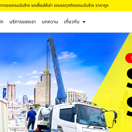
ิการรถเครนรับจ้าง รถเฮี๊ยบให้เช่า รถบรรทุกติดเครนรับจ้าง ราคาถูก
ัก
บริการของเรา
บทความ
เกี่ยวกับ