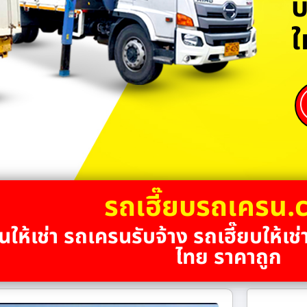
บ
ใ
รถเฮี๊ยบรถเครน
ห้เช่า รถเครนรับจ้าง รถเฮี๊ยบให้เช่า
ไทย ราคาถูก