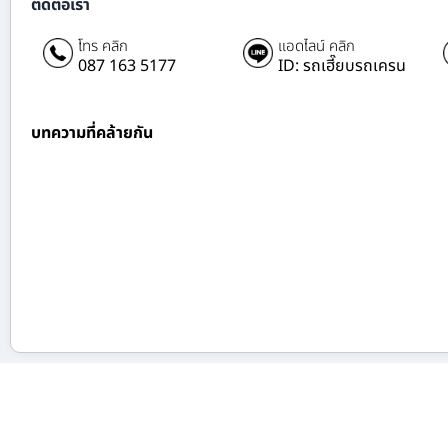
ติดต่อเรา
โทร คลิก
แอดไลน์ คลิก
087 163 5177
ID: รถเฮี๊ยบรถเครน
บทความที่คล้ายกัน