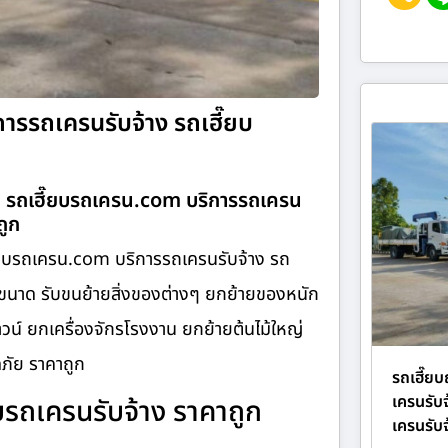
การรถเครนรับจ้าง รถเฮี๊ยบ
โดย รถเฮี๊ยบรถเครน.com บริการรถเครน
ถูก
ฮี๊ยบรถเครน.com บริการรถเครนรับจ้าง รถ
ทุกขนาด รับขนย้ายสิ่งของต่างๆ ยกย้ายของหนัก
าวน์ ยกเครื่องจักรโรงงาน ยกย้ายต้นไม้ใหญ่
ภัย ราคาถูก
รถเฮี๊ยบ
เครนรับจ
บรถเครนรับจ้าง ราคาถูก
เครนรับจ