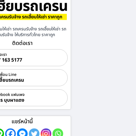
ให้เช่า รถเครนรับจ้าง รถเฮี๊ยบให้เช่า รถ
ยบรับจ้าง ให้บริการทั่วไทย ราคาถูก
ติดต่อเรา
่อเรา
 163 5177
เพื่อน Line
ฮี๊ยบรถเครน
ebook แฟนเพจ
ร บุบผาแดง
แชร์หน้านี้