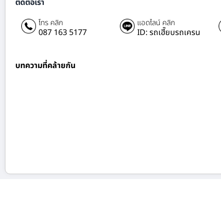
ติดต่อเรา
โทร คลิก
แอดไลน์ คลิก
087 163 5177
ID: รถเฮี๊ยบรถเครน
บทความที่คล้ายกัน