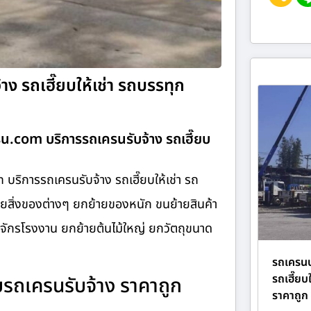
าง รถเฮี๊ยบให้เช่า รถบรรทุก
ครน.com บริการรถเครนรับจ้าง รถเฮี๊ยบ
 บริการรถเครนรับจ้าง รถเฮี๊ยบให้เช่า รถ
้ายสิ่งของต่างๆ ยกย้ายของหนัก ขนย้ายสินค้า
องจักรโรงงาน ยกย้ายต้นไม้ใหญ่ ยกวัตถุขนาด
รถเครนป
รถเฮี๊ยบ
บรถเครนรับจ้าง ราคาถูก
ราคาถูก