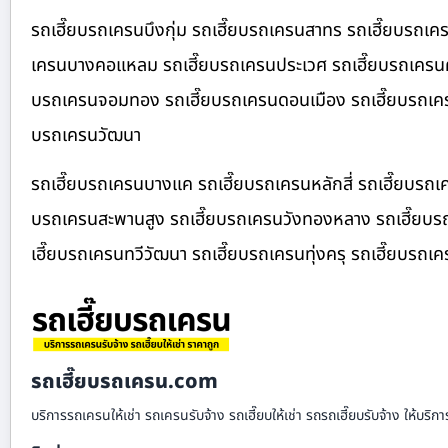
รถเฮี๊ยบรถเครนบึงกุ่ม รถเฮี๊ยบรถเครนสาทร รถเฮี๊ยบรถเคร
เครนบางคอแหลม รถเฮี๊ยบรถเครนประเวศ รถเฮี๊ยบรถเครน
บรถเครนจอมทอง รถเฮี๊ยบรถเครนดอนเมือง รถเฮี๊ยบรถเครน
บรถเครนวัฒนา
รถเฮี๊ยบรถเครนบางแค รถเฮี๊ยบรถเครนหลักสี่ รถเฮี๊ยบรถเ
บรถเครนสะพานสูง รถเฮี๊ยบรถเครนวังทองหลาง รถเฮี๊ยบ
เฮี๊ยบรถเครนทวีวัฒนา รถเฮี๊ยบรถเครนทุ่งครุ รถเฮี๊ยบรถ
รถเฮี๊ยบรถเครน.com
บริการรถเครนให้เช่า รถเครนรับจ้าง รถเฮี๊ยบให้เช่า รถรถเฮี๊ยบรับจ้าง ให้บริก