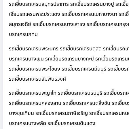
รถเฮี๊ยบรถเครนสมุทรปราการ รถเฮี๊ยบรถเครนบางปู รถเฮี
เฮี๊ยบรถเครนพระประแดง รถเฮี๊ยบรถเครนเมกาบางนา รถเฮ
สมุทรเจดีย์ รถเฮี๊ยบรถเครนบางเสาธง รถเฮี๊ยบรถเครนกรุ
บรถเครนกทม
รถเฮี๊ยบรถเครนพระนคร รถเฮี๊ยบรถเครนดุสิต รถเฮี๊ยบรถ
บรถเครนบางเขน รถเฮี๊ยบรถเครนบางกะปิ รถเฮี๊ยบรถเครนป
รถเฮี๊ยบรถเครนพระโขนง รถเฮี๊ยบรถเครนมีนบุรี รถเฮี๊ยบ
รถเฮี๊ยบรถเครนสัมพันธวงศ์
รถเฮี๊ยบรถเครนพญาไท รถเฮี๊ยบรถเครนธนบุรี รถเฮี๊ยบรถ
รถเฮี๊ยบรถเครนคลองสาน รถเฮี๊ยบรถเครนตลิ่งชัน รถเฮี๊
บางขุนเทียน รถเฮี๊ยบรถเครนภาษีเจริญ รถเฮี๊ยบรถเครนหน
บรถเครนบางพลัด รถเฮี๊ยบรถเครนดินแดง