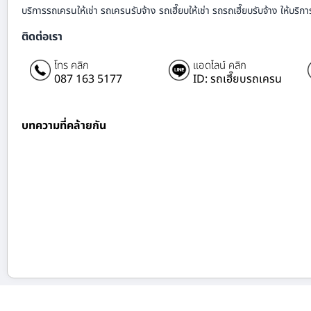
บริการรถเครนให้เช่า รถเครนรับจ้าง รถเฮี๊ยบให้เช่า รถรถเฮี๊ยบรับจ้าง ให้บริก
ติดต่อเรา
โทร คลิก
แอดไลน์ คลิก
087 163 5177
ID: รถเฮี๊ยบรถเครน
บทความที่คล้ายกัน