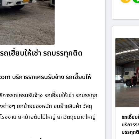
รถเฮี๊ยบให้เช่า รถบรรทุกติด
com บริการรถเครนรับจ้าง รถเฮี๊ยบให้
ิการรถเครนรับจ้าง รถเฮี๊ยบให้เช่า รถบรรทุก
องต่างๆ ยกย้ายของหนัก ขนย้ายสินค้า วัสดุ
รโรงงาน ยกย้ายต้นไม้ใหญ่ ยกวัตถุขนาดใหญ่
รถเฮี๊ยบ
บริการรถ
บรรทุกต