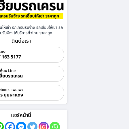
ให้เช่า รถเครนรับจ้าง รถเฮี๊ยบให้เช่า รถ
ยบรับจ้าง ให้บริการทั่วไทย ราคาถูก
ติดต่อเรา
่อเรา
 163 5177
เพื่อน Line
ฮี๊ยบรถเครน
ebook แฟนเพจ
ร บุบผาแดง
แชร์หน้านี้