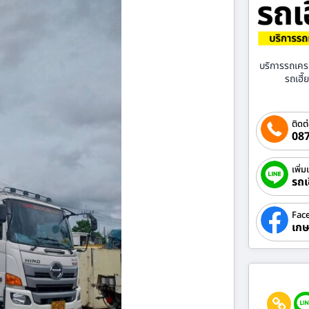
บริการรถเครน
รถเฮี๊
ติดต
087
เพิ่ม
รถเ
Fac
เกษ