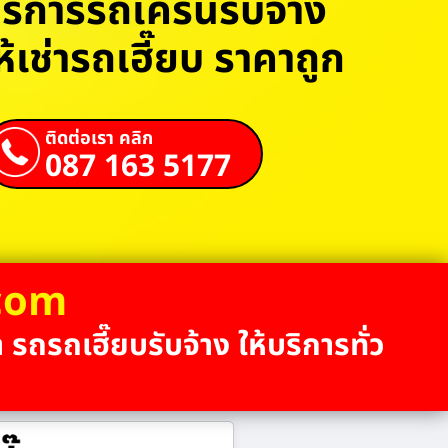
ริการรถเครนรับจ้าง
ห้เช่ารถเฮี๊ยบ ราคาถูก
ติดต่อเรา คลิก
087 163 5177
.com
 รถรถเฮี๊ยบรับจ้าง ให้บริการทั่ว