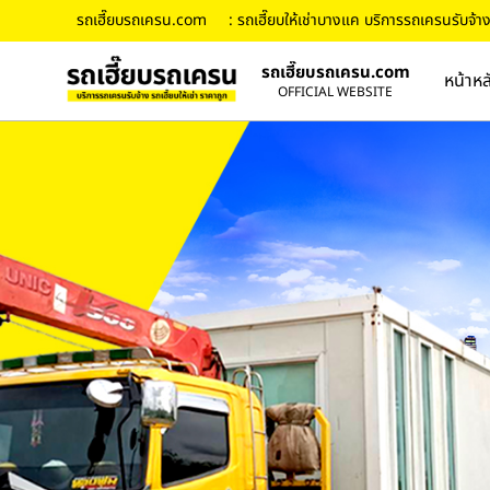
รถเฮี๊ยบรถเครน.com
: รถเฮี๊ยบให้เช่าบางแค บริการรถเครนรับจ้าง
รถเฮี๊ยบรถเครน.com
หน้าหล
OFFICIAL WEBSITE