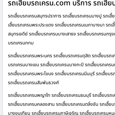
รถเฮี๊ยบรถเครน.com บริการ รถเฮี๊ย
รถเฮี๊ยบรถเครนสมุทรปราการ รถเฮี๊ยบรถเครนบางปู รถเฮี
เฮี๊ยบรถเครนพระประแดง รถเฮี๊ยบรถเครนเมกาบางนา รถเฮ
สมุทรเจดีย์ รถเฮี๊ยบรถเครนบางเสาธง รถเฮี๊ยบรถเครนกรุ
บรถเครนกทม
รถเฮี๊ยบรถเครนพระนคร รถเฮี๊ยบรถเครนดุสิต รถเฮี๊ยบรถ
บรถเครนบางเขน รถเฮี๊ยบรถเครนบางกะปิ รถเฮี๊ยบรถเครนป
รถเฮี๊ยบรถเครนพระโขนง รถเฮี๊ยบรถเครนมีนบุรี รถเฮี๊ยบ
รถเฮี๊ยบรถเครนสัมพันธวงศ์
รถเฮี๊ยบรถเครนพญาไท รถเฮี๊ยบรถเครนธนบุรี รถเฮี๊ยบรถ
รถเฮี๊ยบรถเครนคลองสาน รถเฮี๊ยบรถเครนตลิ่งชัน รถเฮี๊
บางขุนเทียน รถเฮี๊ยบรถเครนภาษีเจริญ รถเฮี๊ยบรถเครนหน