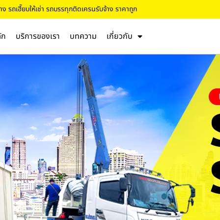
้าง รถเฮี๊ยบให้เช่า รถบรรทุกติดเครนรับจ้าง ราคาถูก
ัก
บริการของเรา
บทความ
เกี่ยวกับ