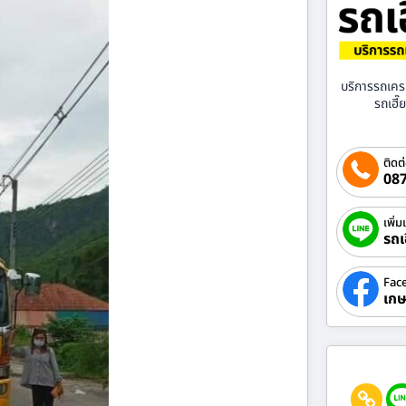
บริการรถเครน
รถเฮี๊
ติดต
087
เพิ่ม
รถเ
Fac
เกษ