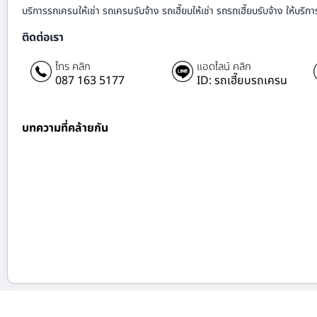
บริการรถเครนให้เช่า รถเครนรับจ้าง รถเฮี๊ยบให้เช่า รถรถเฮี๊ยบรับจ้าง ให้บริก
ติดต่อเรา
โทร คลิก
แอดไลน์ คลิก
087 163 5177
ID: รถเฮี๊ยบรถเครน
บทความที่คล้ายกัน