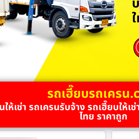
บ
ใ
รถเฮี๊ยบรถเครน
ห้เช่า รถเครนรับจ้าง รถเฮี๊ยบให้เช่า
ไทย ราคาถูก