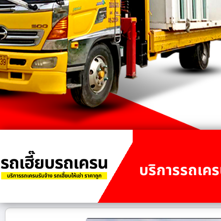
บริการรถเครนใ