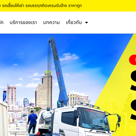
าง รถเฮี๊ยบให้เช่า รถบรรทุกติดเครนรับจ้าง ราคาถูก
ัก
บริการของเรา
บทความ
เกี่ยวกับ