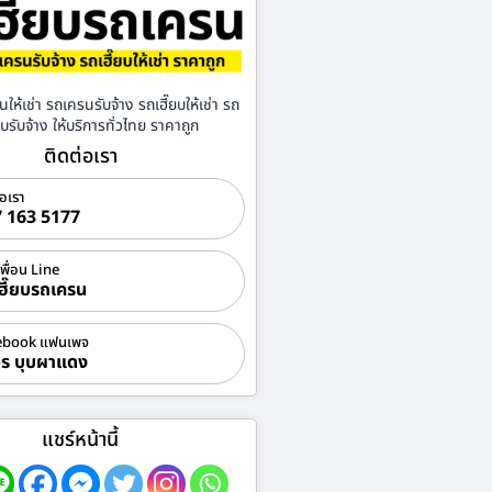
ให้เช่า รถเครนรับจ้าง รถเฮี๊ยบให้เช่า รถ
ยบรับจ้าง ให้บริการทั่วไทย ราคาถูก
ติดต่อเรา
่อเรา
 163 5177
เพื่อน Line
ฮี๊ยบรถเครน
ebook แฟนเพจ
ร บุบผาแดง
แชร์หน้านี้