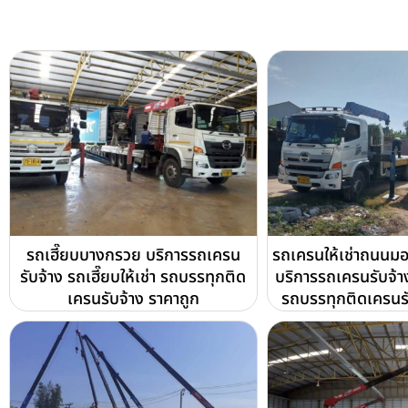
รถเฮี๊ยบบางกรวย บริการรถเครน
รถเครนให้เช่าถนนมอเ
รับจ้าง รถเฮี๊ยบให้เช่า รถบรรทุกติด
บริการรถเครนรับจ้าง 
เครนรับจ้าง ราคาถูก
รถบรรทุกติดเครนรั