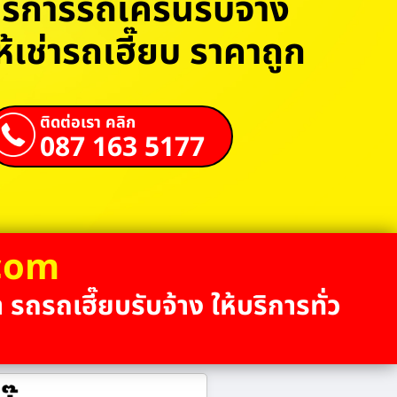
ริการรถเครนรับจ้าง
ห้เช่ารถเฮี๊ยบ ราคาถูก
ติดต่อเรา คลิก
087 163 5177
.com
 รถรถเฮี๊ยบรับจ้าง ให้บริการทั่ว