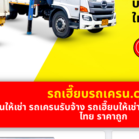
บ
ใ
รถเฮี๊ยบรถเครน
ห้เช่า รถเครนรับจ้าง รถเฮี๊ยบให้เช่า
ไทย ราคาถูก