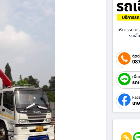
บริการรถเครน
รถเฮี๊
ติดต
087
เพิ่ม
รถเ
Fac
เกษ