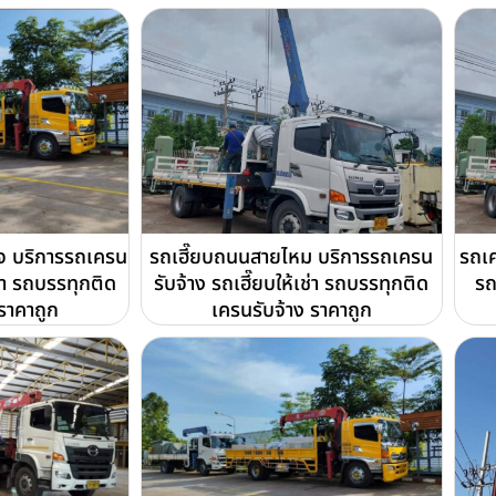
 บริการรถเครน
รถเฮี๊ยบถนนสายไหม บริการรถเครน
รถเค
ช่า รถบรรทุกติด
รับจ้าง รถเฮี๊ยบให้เช่า รถบรรทุกติด
รถ
ราคาถูก
เครนรับจ้าง ราคาถูก