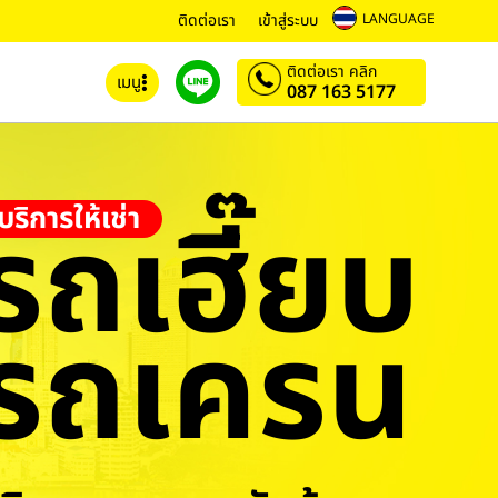
ติดต่อเรา
เข้าสู่ระบบ
LANGUAGE
ติดต่อเรา คลิก
เมนู
087 163 5177
รถเฮี๊ยบ
บริการให้เช่า
รถเครน