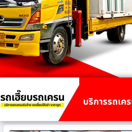
บริการรถเครนใ