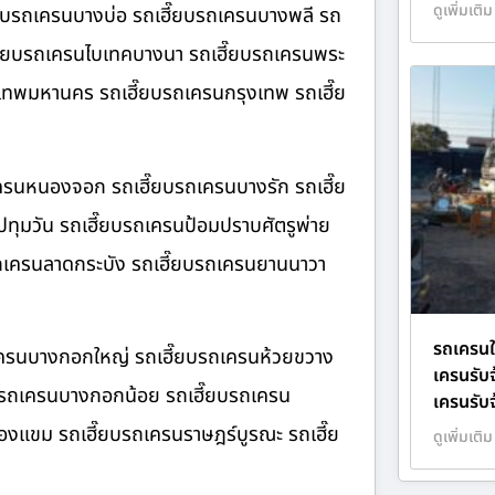
ดูเพิ่มเติม
๊ยบรถเครนบางบ่อ รถเฮี๊ยบรถเครนบางพลี รถ
ี๊ยบรถเครนไบเทคบางนา รถเฮี๊ยบรถเครนพระ
งเทพมหานคร รถเฮี๊ยบรถเครนกรุงเทพ รถเฮี๊ย
เครนหนองจอก รถเฮี๊ยบรถเครนบางรัก รถเฮี๊ย
ทุมวัน รถเฮี๊ยบรถเครนป้อมปราบศัตรูพ่าย
รถเครนลาดกระบัง รถเฮี๊ยบรถเครนยานนาวา
รถเครนใ
เครนบางกอกใหญ่ รถเฮี๊ยบรถเครนห้วยขวาง
เครนรับจ
ยบรถเครนบางกอกน้อย รถเฮี๊ยบรถเครน
เครนรับจ
องแขม รถเฮี๊ยบรถเครนราษฎร์บูรณะ รถเฮี๊ย
ดูเพิ่มเติม