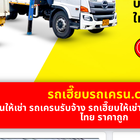
บ
ใ
รถเฮี๊ยบรถเครน
ห้เช่า รถเครนรับจ้าง รถเฮี๊ยบให้เช่า
ไทย ราคาถูก