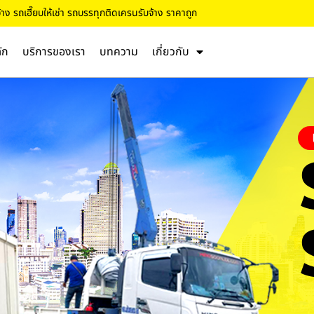
้าง รถเฮี๊ยบให้เช่า รถบรรทุกติดเครนรับจ้าง ราคาถูก
ัก
บริการของเรา
บทความ
เกี่ยวกับ