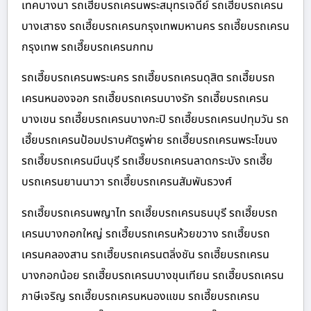
เทคบางนา รถเฮี๊ยบรถเครนพระสมุทรเจดีย์ รถเฮี๊ยบรถเครน
บางเสาธง รถเฮี๊ยบรถเครนกรุงเทพมหานคร รถเฮี๊ยบรถเครน
กรุงเทพ รถเฮี๊ยบรถเครนกทม
รถเฮี๊ยบรถเครนพระนคร รถเฮี๊ยบรถเครนดุสิต รถเฮี๊ยบรถ
เครนหนองจอก รถเฮี๊ยบรถเครนบางรัก รถเฮี๊ยบรถเครน
บางเขน รถเฮี๊ยบรถเครนบางกะปิ รถเฮี๊ยบรถเครนปทุมวัน รถ
เฮี๊ยบรถเครนป้อมปราบศัตรูพ่าย รถเฮี๊ยบรถเครนพระโขนง
รถเฮี๊ยบรถเครนมีนบุรี รถเฮี๊ยบรถเครนลาดกระบัง รถเฮี๊ย
บรถเครนยานนาวา รถเฮี๊ยบรถเครนสัมพันธวงศ์
รถเฮี๊ยบรถเครนพญาไท รถเฮี๊ยบรถเครนธนบุรี รถเฮี๊ยบรถ
เครนบางกอกใหญ่ รถเฮี๊ยบรถเครนห้วยขวาง รถเฮี๊ยบรถ
เครนคลองสาน รถเฮี๊ยบรถเครนตลิ่งชัน รถเฮี๊ยบรถเครน
บางกอกน้อย รถเฮี๊ยบรถเครนบางขุนเทียน รถเฮี๊ยบรถเครน
ภาษีเจริญ รถเฮี๊ยบรถเครนหนองแขม รถเฮี๊ยบรถเครน