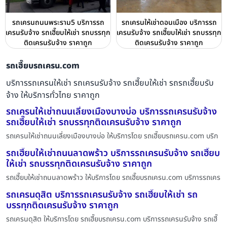
รถเครนถนนพระราม5 บริการรถ
รถเครนให้เช่าดอนเมือง บริการรถ
เครนรับจ้าง รถเฮี๊ยบให้เช่า รถบรรทุก
เครนรับจ้าง รถเฮี๊ยบให้เช่า รถบรรทุก
ติดเครนรับจ้าง ราคาถูก
ติดเครนรับจ้าง ราคาถูก
รถเฮี๊ยบรถเครน.com
บริการรถเครนให้เช่า รถเครนรับจ้าง รถเฮี๊ยบให้เช่า รถรถเฮี๊ยบรับ
จ้าง ให้บริการทั่วไทย ราคาถูก
รถเครนให้เช่าถนนเลี่ยงเมืองบางบ่อ บริการรถเครนรับจ้าง
รถเฮี๊ยบให้เช่า รถบรรทุกติดเครนรับจ้าง ราคาถูก
รถเครนให้เช่าถนนเลี่ยงเมืองบางบ่อ ให้บริการโดย รถเฮี๊ยบรถเครน.com บริก
รถเฮี๊ยบให้เช่าถนนลาดพร้าว บริการรถเครนรับจ้าง รถเฮี๊ยบ
ให้เช่า รถบรรทุกติดเครนรับจ้าง ราคาถูก
รถเฮี๊ยบให้เช่าถนนลาดพร้าว ให้บริการโดย รถเฮี๊ยบรถเครน.com บริการรถเคร
รถเครนดุสิต บริการรถเครนรับจ้าง รถเฮี๊ยบให้เช่า รถ
บรรทุกติดเครนรับจ้าง ราคาถูก
รถเครนดุสิต ให้บริการโดย รถเฮี๊ยบรถเครน.com บริการรถเครนรับจ้าง รถเฮี๊