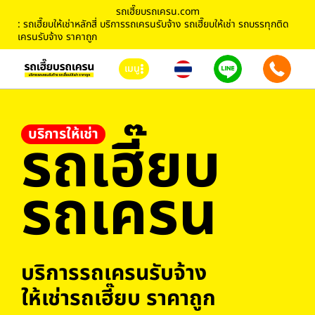
รถเฮี๊ยบรถเครน.com
: รถเฮี๊ยบให้เช่าหลักสี่ บริการรถเครนรับจ้าง รถเฮี๊ยบให้เช่า รถบรรทุกติด
เครนรับจ้าง ราคาถูก
เมนู
รถเฮี๊ยบ
บริการให้เช่า
รถเครน
บริการรถเครนรับจ้าง
ให้เช่ารถเฮี๊ยบ ราคาถูก