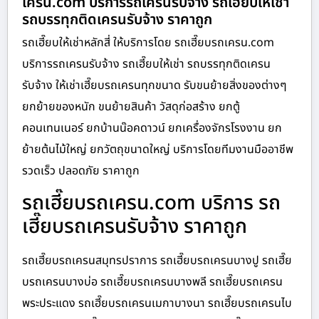
เครน.com บริการรถเครนรับจ้าง รถเฮี๊ยบให้เช่า
รถบรรทุกติดเครนรับจ้าง ราคาถูก
รถเฮี๊ยบให้เช่าหลักสี่ ให้บริการโดย รถเฮี๊ยบรถเครน.com
บริการรถเครนรับจ้าง รถเฮี๊ยบให้เช่า รถบรรทุกติดเครน
รับจ้าง ให้เช่าเฮี๊ยบรถเครนทุกขนาด รับขนย้ายสิ่งของต่างๆ
ยกย้ายของหนัก ขนย้ายสินค้า วัสดุก่อสร้าง ยกตู้
คอนเทนเนอร์ ยกบ้านน๊อคดาวน์ ยกเครื่องจักรโรงงาน ยก
ย้ายต้นไม้ใหญ่ ยกวัตถุขนาดใหญ่ บริการโดยทีมงานมืออาชีพ
รวดเร็ว ปลอดภัย ราคาถูก
รถเฮี๊ยบรถเครน.com บริการ รถ
เฮี๊ยบรถเครนรับจ้าง ราคาถูก
รถเฮี๊ยบรถเครนสมุทรปราการ รถเฮี๊ยบรถเครนบางปู รถเฮี๊ย
บรถเครนบางบ่อ รถเฮี๊ยบรถเครนบางพลี รถเฮี๊ยบรถเครน
พระประแดง รถเฮี๊ยบรถเครนเมกาบางนา รถเฮี๊ยบรถเครนไบ