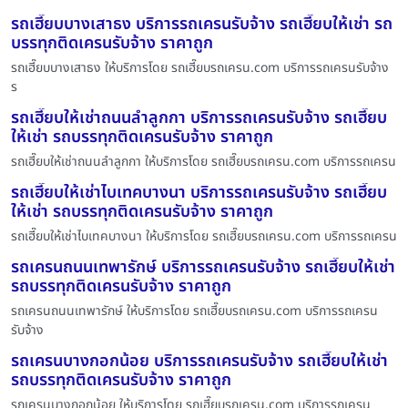
รถเฮี๊ยบบางเสาธง บริการรถเครนรับจ้าง รถเฮี๊ยบให้เช่า รถ
บรรทุกติดเครนรับจ้าง ราคาถูก
รถเฮี๊ยบบางเสาธง ให้บริการโดย รถเฮี๊ยบรถเครน.com บริการรถเครนรับจ้าง
ร
รถเฮี๊ยบให้เช่าถนนลำลูกกา บริการรถเครนรับจ้าง รถเฮี๊ยบ
ให้เช่า รถบรรทุกติดเครนรับจ้าง ราคาถูก
รถเฮี๊ยบให้เช่าถนนลำลูกกา ให้บริการโดย รถเฮี๊ยบรถเครน.com บริการรถเครน
รถเฮี๊ยบให้เช่าไบเทคบางนา บริการรถเครนรับจ้าง รถเฮี๊ยบ
ให้เช่า รถบรรทุกติดเครนรับจ้าง ราคาถูก
รถเฮี๊ยบให้เช่าไบเทคบางนา ให้บริการโดย รถเฮี๊ยบรถเครน.com บริการรถเครน
รถเครนถนนเทพารักษ์ บริการรถเครนรับจ้าง รถเฮี๊ยบให้เช่า
รถบรรทุกติดเครนรับจ้าง ราคาถูก
รถเครนถนนเทพารักษ์ ให้บริการโดย รถเฮี๊ยบรถเครน.com บริการรถเครน
รับจ้าง
รถเครนบางกอกน้อย บริการรถเครนรับจ้าง รถเฮี๊ยบให้เช่า
รถบรรทุกติดเครนรับจ้าง ราคาถูก
รถเครนบางกอกน้อย ให้บริการโดย รถเฮี๊ยบรถเครน.com บริการรถเครน