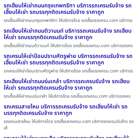
รถเฮี๊ยบให้เช่าถนนกรุงเทพกรีฑา บริการรถเครนรับจ้าง รถ
เฮี๊ยบให้เช่า รถบรรทุกติดเครนรับจ้าง ราคาถูก
รถเฮี๊ยบให้เช่าถนนกรุงเทพกรีฑา ให้บริการโดย รถเฮี๊ยบรถเครน.com บริการร
รถเฮี๊ยบให้เช่าถนนติวานนท์ บริการรถเครนรับจ้าง รถเฮี๊ยบ
ให้เช่า รถบรรทุกติดเครนรับจ้าง ราคาถูก
รถเฮี๊ยบให้เช่าถนนติวานนท์ ให้บริการโดย รถเฮี๊ยบรถเครน.com บริการรถเคร
รถเครนให้เช่าป้อมปราบศัตรูพ่าย บริการรถเครนรับจ้าง รถ
เฮี๊ยบให้เช่า รถบรรทุกติดเครนรับจ้าง ราคาถูก
รถเครนให้เช่าป้อมปราบศัตรูพ่าย ให้บริการโดย รถเฮี๊ยบรถเครน.com บริการร
รถเฮี๊ยบให้เช่าถนนร่มเกล้า บริการรถเครนรับจ้าง รถเฮี๊ยบ
ให้เช่า รถบรรทุกติดเครนรับจ้าง ราคาถูก
รถเฮี๊ยบให้เช่าถนนร่มเกล้า ให้บริการโดย รถเฮี๊ยบรถเครน.com บริการรถเคร
รถเครนสายไหม บริการรถเครนรับจ้าง รถเฮี๊ยบให้เช่า รถ
บรรทุกติดเครนรับจ้าง ราคาถูก
รถเครนสายไหม ให้บริการโดย รถเฮี๊ยบรถเครน.com บริการรถเครนรับจ้าง รถ
เฮี