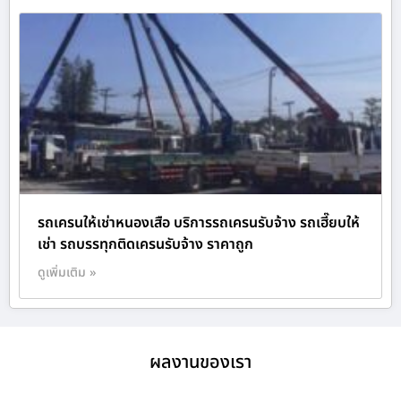
รถเครนให้เช่าหนองเสือ บริการรถเครนรับจ้าง รถเฮี๊ยบให้
เช่า รถบรรทุกติดเครนรับจ้าง ราคาถูก
ดูเพิ่มเติม »
ผลงานของเรา