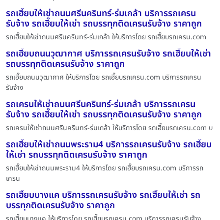
รถเฮี๊ยบให้เช่าถนนศรีนครินทร์-ร่มเกล้า บริการรถเครน
รับจ้าง รถเฮี๊ยบให้เช่า รถบรรทุกติดเครนรับจ้าง ราคาถูก
รถเฮี๊ยบให้เช่าถนนศรีนครินทร์-ร่มเกล้า ให้บริการโดย รถเฮี๊ยบรถเครน.com
รถเฮี๊ยบถนนวุฒากาศ บริการรถเครนรับจ้าง รถเฮี๊ยบให้เช่า
รถบรรทุกติดเครนรับจ้าง ราคาถูก
รถเฮี๊ยบถนนวุฒากาศ ให้บริการโดย รถเฮี๊ยบรถเครน.com บริการรถเครน
รับจ้าง
รถเครนให้เช่าถนนศรีนครินทร์-ร่มเกล้า บริการรถเครน
รับจ้าง รถเฮี๊ยบให้เช่า รถบรรทุกติดเครนรับจ้าง ราคาถูก
รถเครนให้เช่าถนนศรีนครินทร์-ร่มเกล้า ให้บริการโดย รถเฮี๊ยบรถเครน.com บ
รถเฮี๊ยบให้เช่าถนนพระราม4 บริการรถเครนรับจ้าง รถเฮี๊ยบ
ให้เช่า รถบรรทุกติดเครนรับจ้าง ราคาถูก
รถเฮี๊ยบให้เช่าถนนพระราม4 ให้บริการโดย รถเฮี๊ยบรถเครน.com บริการรถ
เครน
รถเฮี๊ยบบางแค บริการรถเครนรับจ้าง รถเฮี๊ยบให้เช่า รถ
บรรทุกติดเครนรับจ้าง ราคาถูก
รถเฮี๊ยบบางแค ให้บริการโดย รถเฮี๊ยบรถเครน.com บริการรถเครนรับจ้าง