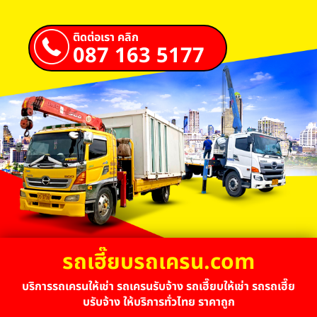
ติดต่อเรา คลิก
087 163 5177
รถเฮี๊ยบรถเครน.com
บริการรถเครนให้เช่า รถเครนรับจ้าง รถเฮี๊ยบให้เช่า รถรถเฮี๊ย
บรับจ้าง ให้บริการทั่วไทย ราคาถูก