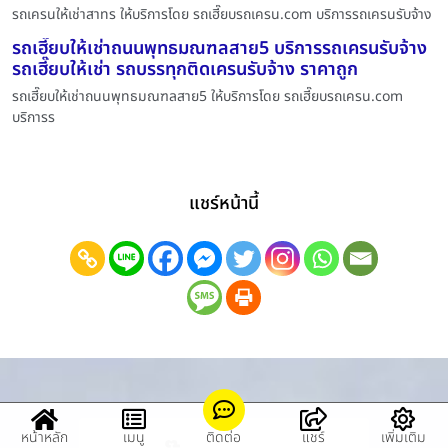
รถเครนให้เช่าสาทร ให้บริการโดย รถเฮี๊ยบรถเครน.com บริการรถเครนรับจ้าง
รถเฮี๊ยบให้เช่าถนนพุทธมณฑลสาย5 บริการรถเครนรับจ้าง
รถเฮี๊ยบให้เช่า รถบรรทุกติดเครนรับจ้าง ราคาถูก
รถเฮี๊ยบให้เช่าถนนพุทธมณฑลสาย5 ให้บริการโดย รถเฮี๊ยบรถเครน.com
บริการร
แชร์หน้านี้
หน้าหลัก
เมนู
ติดต่อ
แชร์
เพิ่มเติม