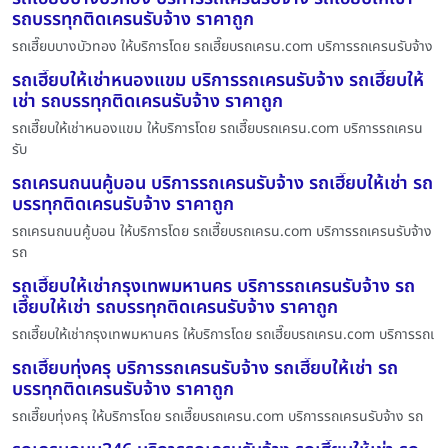
รถบรรทุกติดเครนรับจ้าง ราคาถูก
รถเฮี๊ยบบางบัวทอง ให้บริการโดย รถเฮี๊ยบรถเครน.com บริการรถเครนรับจ้าง
รถเฮี๊ยบให้เช่าหนองแขม บริการรถเครนรับจ้าง รถเฮี๊ยบให้
เช่า รถบรรทุกติดเครนรับจ้าง ราคาถูก
รถเฮี๊ยบให้เช่าหนองแขม ให้บริการโดย รถเฮี๊ยบรถเครน.com บริการรถเครน
รับ
รถเครนถนนคู้บอน บริการรถเครนรับจ้าง รถเฮี๊ยบให้เช่า รถ
บรรทุกติดเครนรับจ้าง ราคาถูก
รถเครนถนนคู้บอน ให้บริการโดย รถเฮี๊ยบรถเครน.com บริการรถเครนรับจ้าง
รถ
รถเฮี๊ยบให้เช่ากรุงเทพมหานคร บริการรถเครนรับจ้าง รถ
เฮี๊ยบให้เช่า รถบรรทุกติดเครนรับจ้าง ราคาถูก
รถเฮี๊ยบให้เช่ากรุงเทพมหานคร ให้บริการโดย รถเฮี๊ยบรถเครน.com บริการรถเ
รถเฮี๊ยบทุ่งครุ บริการรถเครนรับจ้าง รถเฮี๊ยบให้เช่า รถ
บรรทุกติดเครนรับจ้าง ราคาถูก
รถเฮี๊ยบทุ่งครุ ให้บริการโดย รถเฮี๊ยบรถเครน.com บริการรถเครนรับจ้าง รถ