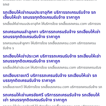
รถเฮ
รถเฮี๊ยบให้เช่าถนนประชาอุทิศ บริการรถเครนรับจ้าง รถ
เฮี๊ยบให้เช่า รถบรรทุกติดเครนรับจ้าง ราคาถูก
รถเฮี๊ยบให้เช่าถนนประชาอุทิศ ให้บริการโดย รถเฮี๊ยบรถเครน.com บริการรถเ
รถเครนถนนลำลูกกา บริการรถเครนรับจ้าง รถเฮี๊ยบให้เช่า
รถบรรทุกติดเครนรับจ้าง ราคาถูก
รถเครนถนนลำลูกกา ให้บริการโดย รถเฮี๊ยบรถเครน.com บริการรถเครน
รับจ้าง ร
รถเฮี๊ยบให้เช่าประเวศ บริการรถเครนรับจ้าง รถเฮี๊ยบให้เช่า
รถบรรทุกติดเครนรับจ้าง ราคาถูก
รถเฮี๊ยบให้เช่าประเวศ ให้บริการโดย รถเฮี๊ยบรถเครน.com บริการรถเครนรับจ
รถเฮี๊ยบราชเทวี บริการรถเครนรับจ้าง รถเฮี๊ยบให้เช่า รถ
บรรทุกติดเครนรับจ้าง ราคาถูก
รถเฮี๊ยบราชเทวี ให้บริการโดย รถเฮี๊ยบรถเครน.com บริการรถเครนรับจ้าง รถ
รถเครนให้เช่านครชัยศรี บริการรถเครนรับจ้าง รถเฮี๊ยบให้
เช่า รถบรรทุกติดเครนรับจ้าง ราคาถูก